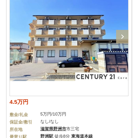
4.5万円
5万円/10万円
敷金/礼金
なし/なし
保証金/敷引
滋賀県
野洲市
市三宅
所在地
野洲駅
徒歩8分
東海道本線
最寄り駅