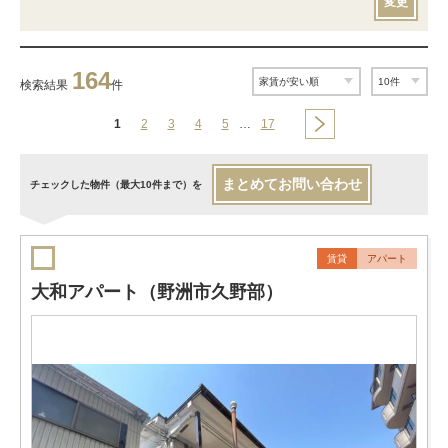
変更
164
検索結果
件
1
2
3
4
5
…
17
まとめてお問い合わせ
チェックした物件（最大10件まで）を
賃貸
アパート
大和アパート（野洲市久野部）