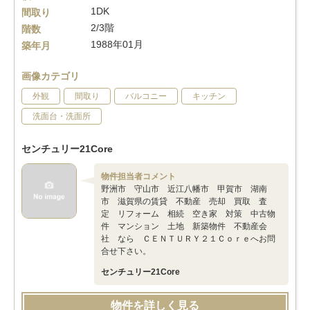
1DK
間取り
2/3階
階数
1988年01月
築年月
画像カテゴリ
外観
間取り
バルコニー
キッチン
洗面台・洗面所
センチュリー21Core
物件担当者コメント
野洲市 守山市 近江八幡市 甲賀市 湖南
市 滋賀県の賃貸 不動産 売却 買取 査
定 リフォーム 相続 空き家 対策 中古物
件 マンション 土地 新築物件 不動産会
社 なら ＣＥＮＴＵＲＹ２１Ｃｏｒｅへお問
合せ下さい。
センチュリー21Core
物件を詳しく見る