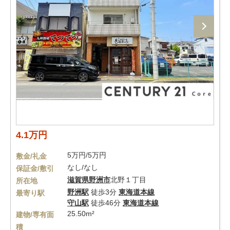
4.1万円
5万円/5万円
敷金/礼金
なし/なし
保証金/敷引
滋賀県
野洲市
北野１丁目
所在地
野洲駅
徒歩3分
東海道本線
最寄り駅
守山駅
徒歩46分
東海道本線
25.50m²
建物/専有面
積