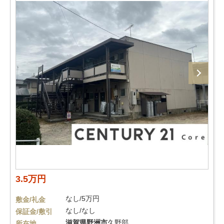
3.5万円
なし/5万円
敷金/礼金
なし/なし
保証金/敷引
滋賀県
野洲市
久野部
所在地