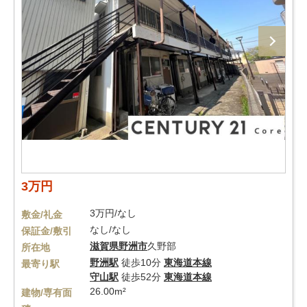
3万円
3万円/なし
敷金/礼金
なし/なし
保証金/敷引
滋賀県
野洲市
久野部
所在地
野洲駅
徒歩10分
東海道本線
最寄り駅
守山駅
徒歩52分
東海道本線
26.00m²
建物/専有面