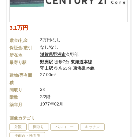
3.1万円
3万円/なし
敷金/礼金
なし/なし
保証金/敷引
滋賀県
野洲市
久野部
所在地
野洲駅
徒歩7分
東海道本線
最寄り駅
守山駅
徒歩53分
東海道本線
27.00m²
建物/専有面
積
2K
間取り
2/2階
階数
1977年02月
築年月
画像カテゴリ
外観
間取り
バルコニー
キッチン
洗面台・洗面所