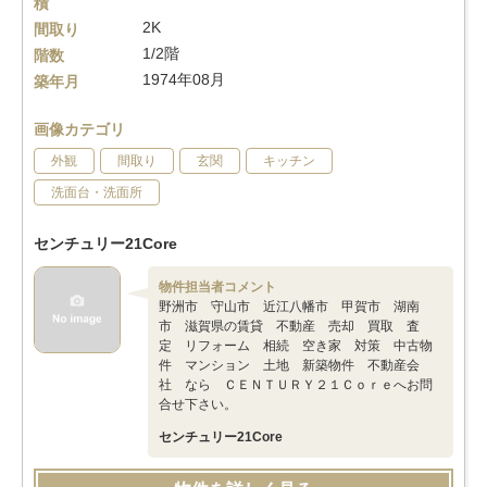
積
2K
間取り
1/2階
階数
1974年08月
築年月
画像カテゴリ
外観
間取り
玄関
キッチン
洗面台・洗面所
センチュリー21Core
物件担当者コメント
野洲市 守山市 近江八幡市 甲賀市 湖南
市 滋賀県の賃貸 不動産 売却 買取 査
定 リフォーム 相続 空き家 対策 中古物
件 マンション 土地 新築物件 不動産会
社 なら ＣＥＮＴＵＲＹ２１Ｃｏｒｅへお問
合せ下さい。
センチュリー21Core