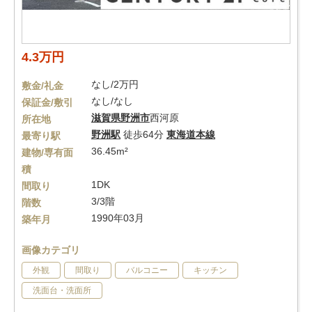
4.3万円
なし/2万円
敷金/礼金
なし/なし
保証金/敷引
滋賀県
野洲市
西河原
所在地
野洲駅
徒歩64分
東海道本線
最寄り駅
36.45m²
建物/専有面
積
1DK
間取り
3/3階
階数
1990年03月
築年月
画像カテゴリ
外観
間取り
バルコニー
キッチン
洗面台・洗面所