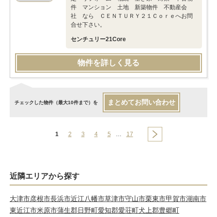
件 マンション 土地 新築物件 不動産会
社 なら ＣＥＮＴＵＲＹ２１Ｃｏｒｅへお問
合せ下さい。
センチュリー21Core
物件を詳しく見る
まとめてお問い合わせ
チェックした物件（最大10件まで）を
1
2
3
4
5
…
17
近隣エリアから探す
大津市
彦根市
長浜市
近江八幡市
草津市
守山市
栗東市
甲賀市
湖南市
東近江市
米原市
蒲生郡日野町
愛知郡愛荘町
犬上郡豊郷町