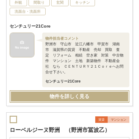
外観
間取り
玄関
キッチン
洗面台・洗面所
センチュリー21Core
物件担当者コメント
野洲市 守山市 近江八幡市 甲賀市 湖南
市 滋賀県の賃貸 不動産 売却 買取 査
定 リフォーム 相続 空き家 対策 中古物
件 マンション 土地 新築物件 不動産会
社 なら ＣＥＮＴＵＲＹ２１Ｃｏｒｅへお問
合せ下さい。
センチュリー21Core
物件を詳しく見る
賃貸
マンション
ローベルジーヌ野洲 （野洲市冨波乙）