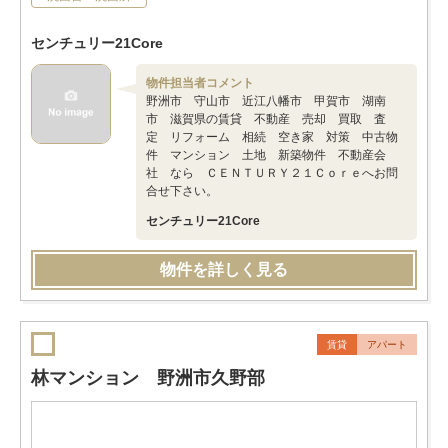
センチュリー21Core
物件担当者コメント
野洲市 守山市 近江八幡市 甲賀市 湖南
市 滋賀県の賃貸 不動産 売却 買取 査
定 リフォーム 相続 空き家 対策 中古物
件 マンション 土地 新築物件 不動産会
社 なら ＣＥＮＴＵＲＹ２１Ｃｏｒｅへお問
合せ下さい。
センチュリー21Core
物件を詳しく見る
賃貸
アパート
林マンション 野洲市久野部