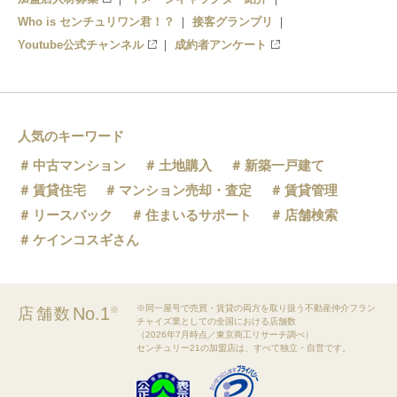
Who is センチュリワン君！？
接客グランプリ
Youtube公式チャンネル
成約者アンケート
人気のキーワード
中古マンション
土地購入
新築一戸建て
賃貸住宅
マンション売却・査定
賃貸管理
リースバック
住まいるサポート
店舗検索
ケインコスギさん
※同一屋号で売買・賃貸の両方を取り扱う不動産仲介フラン
No.1
店舗数
※
チャイズ業としての全国における店舗数
（2026年7月時点／東京商工リサーチ調べ）
センチュリー21の加盟店は、すべて独立・自営です。