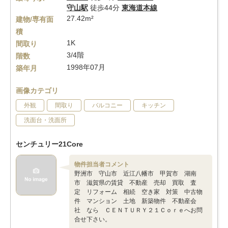
守山駅
徒歩44分
東海道本線
27.42m²
建物/専有面
積
1K
間取り
3/4階
階数
1998年07月
築年月
画像カテゴリ
外観
間取り
バルコニー
キッチン
洗面台・洗面所
センチュリー21Core
物件担当者コメント
野洲市 守山市 近江八幡市 甲賀市 湖南
市 滋賀県の賃貸 不動産 売却 買取 査
定 リフォーム 相続 空き家 対策 中古物
件 マンション 土地 新築物件 不動産会
社 なら ＣＥＮＴＵＲＹ２１Ｃｏｒｅへお問
合せ下さい。