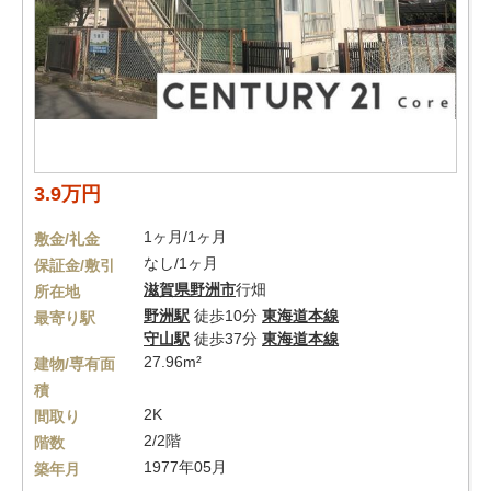
3.9万円
1ヶ月/1ヶ月
敷金/礼金
なし/1ヶ月
保証金/敷引
滋賀県
野洲市
行畑
所在地
野洲駅
徒歩10分
東海道本線
最寄り駅
守山駅
徒歩37分
東海道本線
27.96m²
建物/専有面
積
2K
間取り
2/2階
階数
1977年05月
築年月