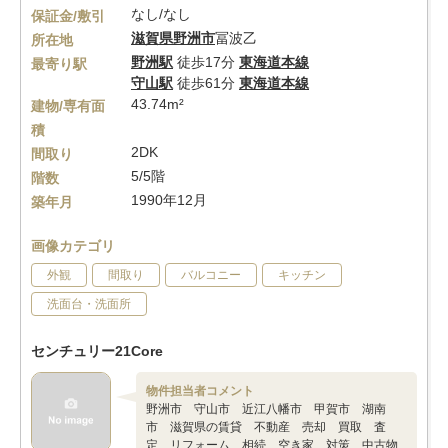
なし/なし
保証金/敷引
滋賀県
野洲市
冨波乙
所在地
野洲駅
徒歩17分
東海道本線
最寄り駅
守山駅
徒歩61分
東海道本線
43.74m²
建物/専有面
積
2DK
間取り
5/5階
階数
1990年12月
築年月
画像カテゴリ
外観
間取り
バルコニー
キッチン
洗面台・洗面所
センチュリー21Core
物件担当者コメント
野洲市 守山市 近江八幡市 甲賀市 湖南
市 滋賀県の賃貸 不動産 売却 買取 査
定 リフォーム 相続 空き家 対策 中古物