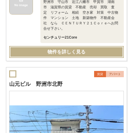
野洲市 守山市 近江八幡市 甲賀市 湖南
市 滋賀県の賃貸 不動産 売却 買取 査
定 リフォーム 相続 空き家 対策 中古物
件 マンション 土地 新築物件 不動産会
社 なら ＣＥＮＴＵＲＹ２１Ｃｏｒｅへお問
合せ下さい。
センチュリー21Core
物件を詳しく見る
賃貸
アパート
山元ビル 野洲市北野