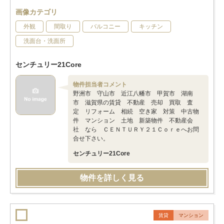
画像カテゴリ
外観
間取り
バルコニー
キッチン
洗面台・洗面所
センチュリー21Core
物件担当者コメント
野洲市 守山市 近江八幡市 甲賀市 湖南
市 滋賀県の賃貸 不動産 売却 買取 査
定 リフォーム 相続 空き家 対策 中古物
件 マンション 土地 新築物件 不動産会
社 なら ＣＥＮＴＵＲＹ２１Ｃｏｒｅへお問
合せ下さい。
センチュリー21Core
物件を詳しく見る
賃貸
マンション