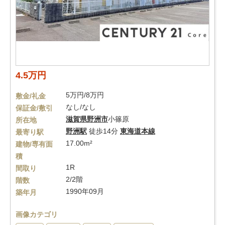
4.5万円
5万円/8万円
敷金/礼金
なし/なし
保証金/敷引
滋賀県
野洲市
小篠原
所在地
野洲駅
徒歩14分
東海道本線
最寄り駅
17.00m²
建物/専有面
積
1R
間取り
2/2階
階数
1990年09月
築年月
画像カテゴリ