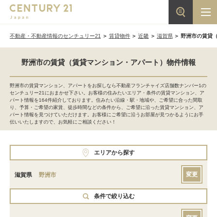
不動産・不動産情報のセンチュリー21
賃貸物件
近畿
滋賀県
野洲市の賃貸
野洲市の賃貸（賃貸マンション・アパート）物件情報
野洲市の賃貸マンション、アパートをお探しなら不動産フランチャイズ店舗数ナンバー1の
センチュリー21におまかせ下さい。お客様の住みたいエリア・条件の賃貸マンション、ア
パート情報を164件紹介しております。住みたい沿線・駅・地域や、ご希望に合った間取
り、予算・ご希望の家賃、徒歩時間などの条件から、ご希望に沿った賃貸マンション、ア
パート情報を見つけていただけます。お客様にご希望に沿うお部屋が見つかるようにお手
伝いいたしますので、お気軽にご相談ください！
エリアから探す
変更
滋賀県
野洲市
条件で絞り込む