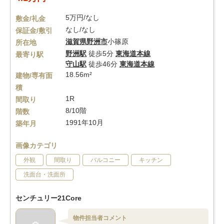
5万円/なし
敷金/礼金
なし/なし
保証金/敷引
滋賀県
野洲市
小篠原
所在地
野洲駅
徒歩5分
東海道本線
最寄り駅
守山駅
徒歩46分
東海道本線
18.56m²
建物/専有面
積
1R
間取り
8/10階
階数
1991年10月
築年月
画像カテゴリ
外観
間取り
バルコニー
キッチン
洗面台・洗面所
センチュリー21Core
物件担当者コメント