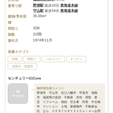
野洲駅
徒歩10分
東海道本線
最寄り駅
守山駅
徒歩54分
東海道本線
35.00m²
建物/専有面
積
2DK
間取り
2/2階
階数
1974年11月
築年月
画像カテゴリ
外観
間取り
バルコニー
キッチン
洗面台・洗面所
センチュリー21Core
物件担当者コメント
野洲市 守山市 近江八幡市 甲賀市 湖南
市 滋賀県の賃貸 不動産 売却 買取 査
定 リフォーム 相続 空き家 対策 中古物
件 マンション 土地 新築物件 不動産会
社 なら ＣＥＮＴＵＲＹ２１Ｃｏｒｅへお問