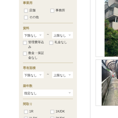
後三条町
（133）
事業用
栄町
（8）
店舗
事務所
里根町
（18）
佐和町
（1）
その他
佐和山町
（3）
正法寺町
（7）
賃料
城町
（30）
新海浜
～
（5）
地蔵町
（9）
管理費等込
礼金なし
芹川町
（17）
み
芹橋
（3）
敷金・保証
高宮町
（50）
金なし
竹ケ鼻町
（10）
大東町
（21）
中央町
専有面積
（11）
戸賀町
（40）
～
外町
（9）
鳥居本町
（12）
築年数
中藪
（2）
中藪町
（22）
長曽根町
（2）
長曽根南町
（17）
間取り
西今町
（88）
錦町
（14）
1R
1K/DK
西沼波町
（7）