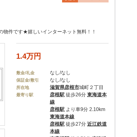
の物件です★嬉しいインターネット無料！！
1.4万円
なし/なし
敷金/礼金
なし/なし
保証金/敷引
滋賀県
彦根市
城町２丁目
所在地
彦根駅
徒歩26分
東海道本
最寄り駅
線
彦根駅
より車9分 2.10km
東海道本線
彦根駅
徒歩27分
近江鉄道
本線