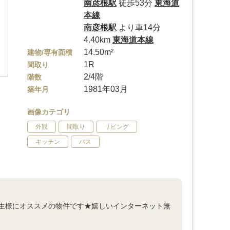
南彦根駅
徒歩53分
東海道
本線
南彦根駅
より車14分
4.40km
東海道本線
14.50m²
建物/専有面積
1R
間取り
2/4階
階数
1981年03月
築年月
画像カテゴリ
外観
間取り
リビング
キッチン
バス
生様にオススメの物件です★嬉しいインターネット無