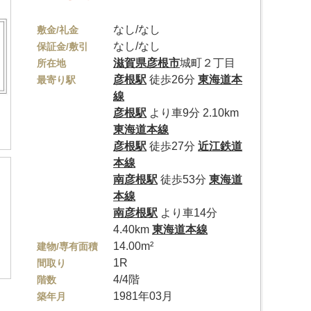
なし/なし
敷金/礼金
なし/なし
保証金/敷引
滋賀県
彦根市
城町２丁目
所在地
彦根駅
徒歩26分
東海道本
最寄り駅
線
彦根駅
より車9分 2.10km
東海道本線
彦根駅
徒歩27分
近江鉄道
本線
南彦根駅
徒歩53分
東海道
本線
南彦根駅
より車14分
4.40km
東海道本線
14.00m²
建物/専有面積
1R
間取り
4/4階
階数
1981年03月
築年月