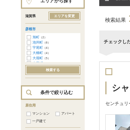
エリアから探す
滋賀県
エリアを変更
検索結果
彦根市
旭町
（2）
チェックし
池州町
（6）
宇尾町
（4）
大橋町
（4）
大堀町
（5）
大藪町
（59）
岡町
（1）
検索する
尾末町
（7）
開出今町
（28）
川瀬馬場町
（23）
シャ
河原
（4）
条件で絞り込む
甘呂町
（14）
京町
（5）
センチュリ
清崎町
居住用
（2）
銀座町
（1）
マンション
アパート
小泉町
（40）
金亀町
一戸建て
（2）
極楽寺町
（1）