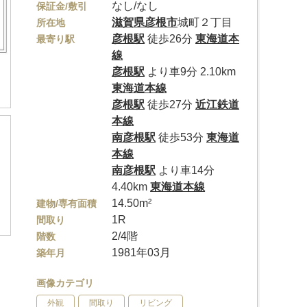
なし/なし
保証金/敷引
滋賀県
彦根市
城町２丁目
所在地
彦根駅
徒歩26分
東海道本
最寄り駅
線
彦根駅
より車9分 2.10km
東海道本線
彦根駅
徒歩27分
近江鉄道
本線
南彦根駅
徒歩53分
東海道
本線
南彦根駅
より車14分
4.40km
東海道本線
14.50m²
建物/専有面積
1R
間取り
2/4階
階数
1981年03月
築年月
画像カテゴリ
外観
間取り
リビング