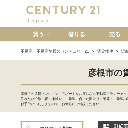
買う
借りる
売る
不動産・不動産情報のセンチュリー21
賃貸物件
近
新築一戸建て
中古一戸
彦根市の
彦根市の賃貸マンション、アパートをお探しなら不動産フランチャイズ
住みたい沿線・駅・地域や、ご希望に合った間取り、予算・ご希望の
お手伝いいたしますので、お気軽にご相談ください！
詳細表