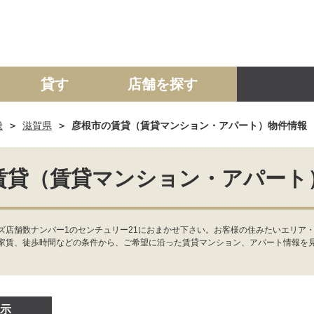
貸す
店舗を探す
畿
滋賀県
彦根市の賃貸（賃貸マンション・アパート）物件情報
建て
マンション
土地
事業投資用
賃貸（賃貸マンション・アパート
店舗数ナンバー1のセンチュリー21におまかせ下さい。お客様の住みたいエリア・
家賃、徒歩時間などの条件から、ご希望に沿った賃貸マンション、アパート情報を
示