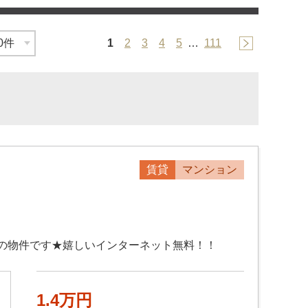
1
2
3
4
5
…
111
賃貸
マンション
の物件です★嬉しいインターネット無料！！
1.4万円