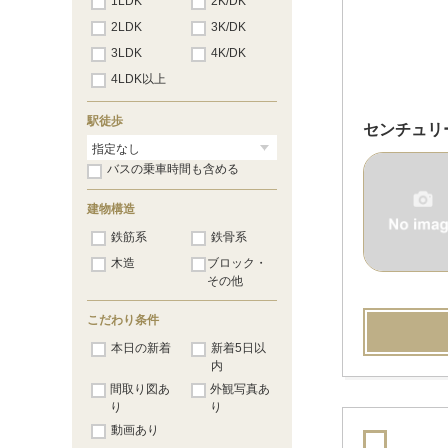
1LDK
2K/DK
野口町
（8）
野瀬町
（7）
2LDK
3K/DK
野田山町
（17）
3LDK
4K/DK
野良田町
（1）
八坂町
4LDK以上
（34）
原町
（9）
馬場
（14）
駅徒歩
センチュリ
東沼波町
（21）
肥田町
（9）
日夏町
バスの乗車時間も含める
（12）
平田町
（119）
船町
（2）
建物構造
古沢町
（28）
鉄筋系
鉄骨系
本町
（6）
松原
（1）
木造
ブロック・
松原町
（40）
その他
南川瀬町
（6）
元岡町
（1）
こだわり条件
安清町
（4）
本日の新着
安清東町
新着5日以
（4）
山之脇町
内
（8）
蓮台寺町
（1）
間取り図あ
外観写真あ
和田町
（1）
り
り
駅東町
（8）
動画あり