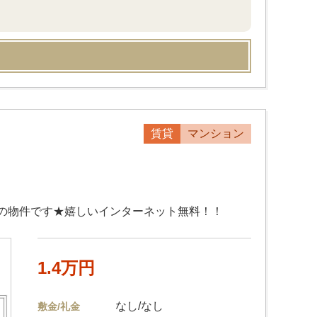
賃貸
マンション
の物件です★嬉しいインターネット無料！！
1.4万円
なし/なし
敷金/礼金