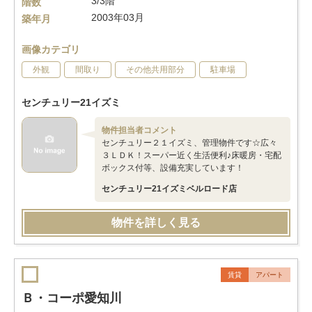
3/3階
階数
2003年03月
築年月
画像カテゴリ
外観
間取り
その他共用部分
駐車場
センチュリー21イズミ
物件担当者コメント
センチュリー２１イズミ、管理物件です☆広々
３ＬＤＫ！スーパー近く生活便利♪床暖房・宅配
ボックス付等、設備充実しています！
センチュリー21イズミベルロード店
物件を詳しく見る
賃貸
アパート
Ｂ・コーポ愛知川