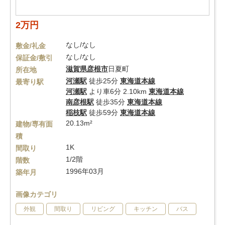
2万円
なし/なし
敷金/礼金
なし/なし
保証金/敷引
滋賀県
彦根市
日夏町
所在地
河瀬駅
徒歩25分
東海道本線
最寄り駅
河瀬駅
より車6分 2.10km
東海道本線
南彦根駅
徒歩35分
東海道本線
稲枝駅
徒歩59分
東海道本線
20.13m²
建物/専有面
積
1K
間取り
1/2階
階数
1996年03月
築年月
画像カテゴリ
外観
間取り
リビング
キッチン
バス