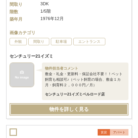
3DK
間取り
1/5階
階数
1976年12月
築年月
画像カテゴリ
外観
間取り
駐車場
エントランス
センチュリー21イズミ
物件担当者コメント
敷金・礼金・更新料・保証会社不要！！ペット
飼育も相談可♪（ペット飼育の場合、敷金１カ
月・飼育料２，０００円／月）
センチュリー21イズミベルロード店
物件を詳しく見る
賃貸
アパート