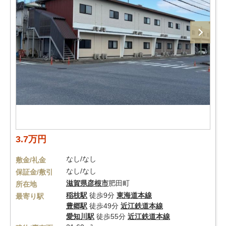
3.7万円
なし/なし
敷金/礼金
なし/なし
保証金/敷引
滋賀県
彦根市
肥田町
所在地
稲枝駅
徒歩9分
東海道本線
最寄り駅
豊郷駅
徒歩49分
近江鉄道本線
愛知川駅
徒歩55分
近江鉄道本線