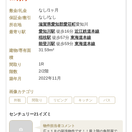
なし/1ヶ月
敷金/礼金
なし/なし
保証金/敷引
滋賀県
愛知郡愛荘町
愛知川
所在地
愛知川駅
徒歩16分
近江鉄道本線
最寄り駅
稲枝駅
徒歩57分
東海道本線
能登川駅
徒歩59分
東海道本線
31.59m²
建物/専有面
積
1R
間取り
2/2階
階数
2022年11月
築年月
画像カテゴリ
外観
間取り
リビング
キッチン
バス
センチュリー21イズミ
物件担当者コメント
広々１Ｒの築浅物件です！！最上階の角部屋で