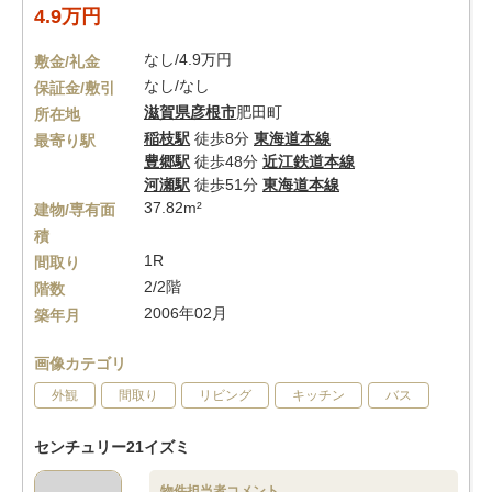
4.9万円
なし/4.9万円
敷金/礼金
なし/なし
保証金/敷引
滋賀県
彦根市
肥田町
所在地
稲枝駅
徒歩8分
東海道本線
最寄り駅
豊郷駅
徒歩48分
近江鉄道本線
河瀬駅
徒歩51分
東海道本線
37.82m²
建物/専有面
積
1R
間取り
2/2階
階数
2006年02月
築年月
画像カテゴリ
外観
間取り
リビング
キッチン
バス
センチュリー21イズミ
物件担当者コメント