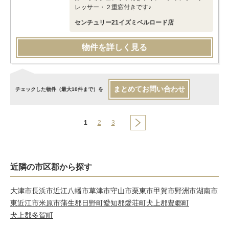
レッサー・２重窓付きです♪
センチュリー21イズミベルロード店
物件を詳しく見る
まとめてお問い合わせ
チェックした物件（最大10件まで）を
1
2
3
近隣の市区郡から探す
大津市
長浜市
近江八幡市
草津市
守山市
栗東市
甲賀市
野洲市
湖南市
東近江市
米原市
蒲生郡日野町
愛知郡愛荘町
犬上郡豊郷町
犬上郡多賀町