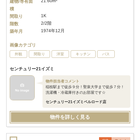
21.60m²
建物/専有面
積
1K
間取り
2/2階
階数
1974年12月
築年月
画像カテゴリ
外観
間取り
洋室
キッチン
バス
センチュリー21イズミ
物件担当者コメント
稲枝駅まで徒歩９分！聖泉大学まで徒歩７分！
洗濯機・冷蔵庫付きのお部屋です☆
センチュリー21イズミベルロード店
物件を詳しく見る