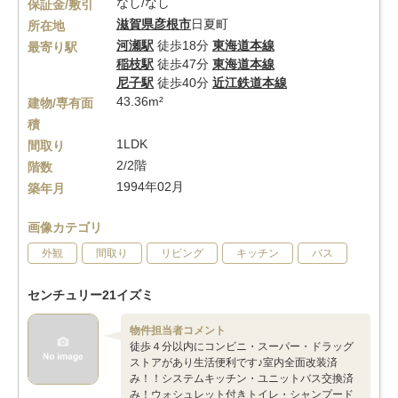
なし/なし
保証金/敷引
滋賀県
彦根市
日夏町
所在地
河瀬駅
徒歩18分
東海道本線
最寄り駅
稲枝駅
徒歩47分
東海道本線
尼子駅
徒歩40分
近江鉄道本線
43.36m²
建物/専有面
積
1LDK
間取り
2/2階
階数
1994年02月
築年月
画像カテゴリ
外観
間取り
リビング
キッチン
バス
センチュリー21イズミ
物件担当者コメント
徒歩４分以内にコンビニ・スーパー・ドラッグ
ストアがあり生活便利です♪室内全面改装済
み！！システムキッチン・ユニットバス交換済
み！ウォシュレット付きトイレ・シャンプード