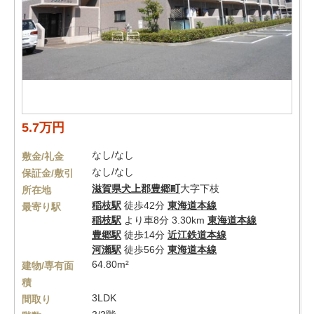
5.7万円
なし/なし
敷金/礼金
なし/なし
保証金/敷引
滋賀県
犬上郡豊郷町
大字下枝
所在地
稲枝駅
徒歩42分
東海道本線
最寄り駅
稲枝駅
より車8分 3.30km
東海道本線
豊郷駅
徒歩14分
近江鉄道本線
河瀬駅
徒歩56分
東海道本線
64.80m²
建物/専有面
積
3LDK
間取り