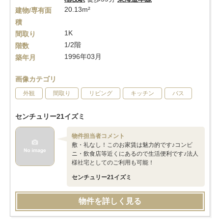
20.13m²
建物/専有面
積
1K
間取り
1/2階
階数
1996年03月
築年月
画像カテゴリ
外観
間取り
リビング
キッチン
バス
センチュリー21イズミ
物件担当者コメント
敷・礼なし！このお家賃は魅力的です♪コンビ
ニ・飲食店等近くにあるので生活便利です♪法人
様社宅としてのご利用も可能！
センチュリー21イズミ
物件を詳しく見る