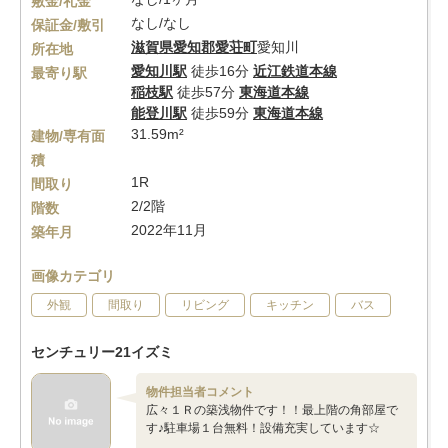
敷金/礼金
なし/なし
保証金/敷引
滋賀県
愛知郡愛荘町
愛知川
所在地
愛知川駅
徒歩16分
近江鉄道本線
最寄り駅
稲枝駅
徒歩57分
東海道本線
能登川駅
徒歩59分
東海道本線
31.59m²
建物/専有面
積
1R
間取り
2/2階
階数
2022年11月
築年月
画像カテゴリ
外観
間取り
リビング
キッチン
バス
センチュリー21イズミ
物件担当者コメント
広々１Ｒの築浅物件です！！最上階の角部屋で
す♪駐車場１台無料！設備充実しています☆