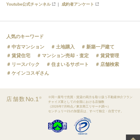
Youtube公式チャンネル
成約者アンケート
人気のキーワード
中古マンション
土地購入
新築一戸建て
賃貸住宅
マンション売却・査定
賃貸管理
リースバック
住まいるサポート
店舗検索
ケインコスギさん
※同一屋号で売買・賃貸の両方を取り扱う不動産仲介フラン
No.1
店舗数
※
チャイズ業としての全国における店舗数
（2026年7月時点／東京商工リサーチ調べ）
センチュリー21の加盟店は、すべて独立・自営です。