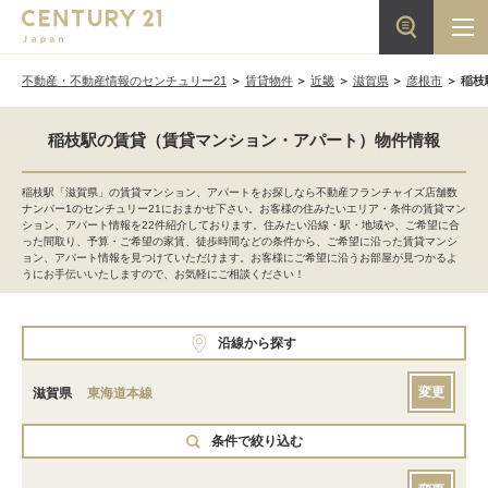
不動産・不動産情報のセンチュリー21
賃貸物件
近畿
滋賀県
彦根市
稲枝
稲枝駅の賃貸（賃貸マンション・アパート）物件情報
稲枝駅「滋賀県」の賃貸マンション、アパートをお探しなら不動産フランチャイズ店舗数
ナンバー1のセンチュリー21におまかせ下さい。お客様の住みたいエリア・条件の賃貸マン
ション、アパート情報を22件紹介しております。住みたい沿線・駅・地域や、ご希望に合
った間取り、予算・ご希望の家賃、徒歩時間などの条件から、ご希望に沿った賃貸マンシ
ョン、アパート情報を見つけていただけます。お客様にご希望に沿うお部屋が見つかるよ
うにお手伝いいたしますので、お気軽にご相談ください！
沿線から探す
変更
滋賀県
東海道本線
条件で絞り込む