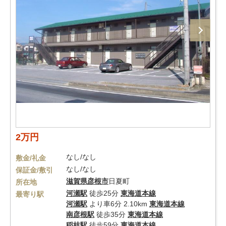
2万円
なし/なし
敷金/礼金
なし/なし
保証金/敷引
滋賀県
彦根市
日夏町
所在地
河瀬駅
徒歩25分
東海道本線
最寄り駅
河瀬駅
より車6分 2.10km
東海道本線
南彦根駅
徒歩35分
東海道本線
稲枝駅
徒歩59分
東海道本線