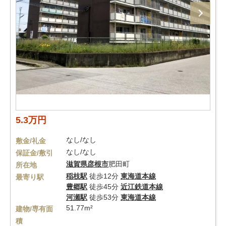
5.3万円
なし/なし
敷金/礼金
なし/なし
保証金/敷引
滋賀県
彦根市
肥田町
所在地
稲枝駅
徒歩12分
東海道本線
最寄り駅
豊郷駅
徒歩45分
近江鉄道本線
河瀬駅
徒歩53分
東海道本線
51.77m²
建物/専有面
積