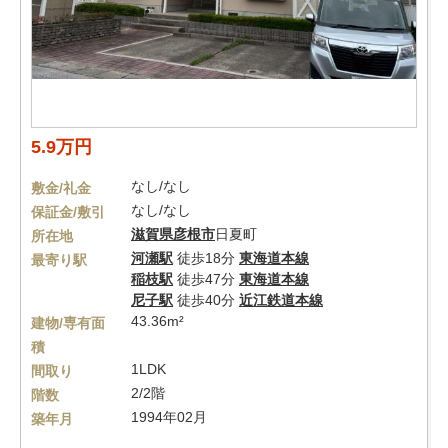
5.9万円
なし/なし
敷金/礼金
なし/なし
保証金/敷引
滋賀県
彦根市
日夏町
所在地
河瀬駅
徒歩18分
東海道本線
最寄り駅
稲枝駅
徒歩47分
東海道本線
尼子駅
徒歩40分
近江鉄道本線
43.36m²
建物/専有面
積
1LDK
間取り
2/2階
階数
1994年02月
築年月