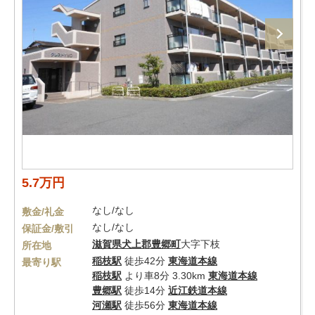
5.7万円
なし/なし
敷金/礼金
なし/なし
保証金/敷引
滋賀県
犬上郡豊郷町
大字下枝
所在地
稲枝駅
徒歩42分
東海道本線
最寄り駅
稲枝駅
より車8分 3.30km
東海道本線
豊郷駅
徒歩14分
近江鉄道本線
河瀬駅
徒歩56分
東海道本線