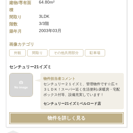
64.80m²
建物/専有面
積
3LDK
間取り
3/3階
階数
2003年03月
築年月
画像カテゴリ
外観
間取り
その他共用部分
駐車場
センチュリー21イズミ
物件担当者コメント
センチュリー２１イズミ、管理物件です☆広々
３ＬＤＫ！スーパー近く生活便利♪床暖房・宅配
ボックス付等、設備充実しています！
センチュリー21イズミベルロード店
物件を詳しく見る