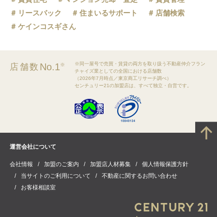
リースバック
住まいるサポート
店舗検索
ケインコスギさん
※同一屋号で売買・賃貸の両方を取り扱う不動産仲介フラン
No.1
店舗数
※
チャイズ業としての全国における店舗数
（2026年7月時点／東京商工リサーチ調べ）
センチュリー21の加盟店は、すべて独立・自営です。
運営会社について
会社情報
加盟のご案内
加盟店人材募集
個人情報保護方針
当サイトのご利用について
不動産に関するお問い合わせ
お客様相談室