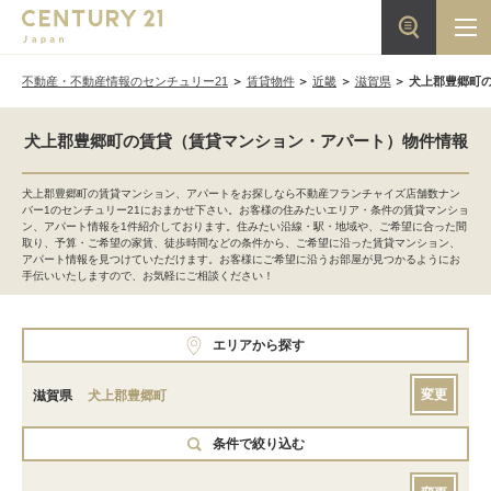
不動産・不動産情報のセンチュリー21
賃貸物件
近畿
滋賀県
犬上郡豊郷町
犬上郡豊郷町の賃貸（賃貸マンション・アパート）物件情報
犬上郡豊郷町の賃貸マンション、アパートをお探しなら不動産フランチャイズ店舗数ナン
バー1のセンチュリー21におまかせ下さい。お客様の住みたいエリア・条件の賃貸マンショ
ン、アパート情報を1件紹介しております。住みたい沿線・駅・地域や、ご希望に合った間
取り、予算・ご希望の家賃、徒歩時間などの条件から、ご希望に沿った賃貸マンション、
アパート情報を見つけていただけます。お客様にご希望に沿うお部屋が見つかるようにお
手伝いいたしますので、お気軽にご相談ください！
エリアから探す
変更
滋賀県
犬上郡豊郷町
条件で絞り込む