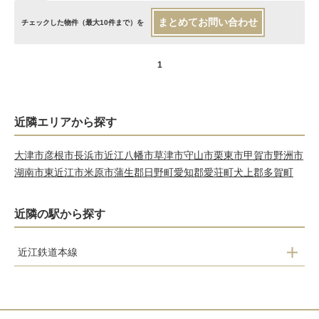
まとめてお問い合わせ
チェックした物件（最大10件まで）を
1
近隣エリアから探す
大津市
彦根市
長浜市
近江八幡市
草津市
守山市
栗東市
甲賀市
野洲市
湖南市
東近江市
米原市
蒲生郡日野町
愛知郡愛荘町
犬上郡多賀町
近隣の駅から探す
近江鉄道本線
豊郷駅