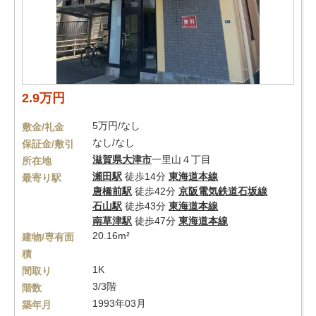
2.9万円
5万円/なし
敷金/礼金
なし/なし
保証金/敷引
滋賀県
大津市
一里山４丁目
所在地
瀬田駅
徒歩14分
東海道本線
最寄り駅
唐橋前駅
徒歩42分
京阪電気鉄道石坂線
石山駅
徒歩43分
東海道本線
南草津駅
徒歩47分
東海道本線
20.16m²
建物/専有面
積
1K
間取り
3/3階
階数
1993年03月
築年月