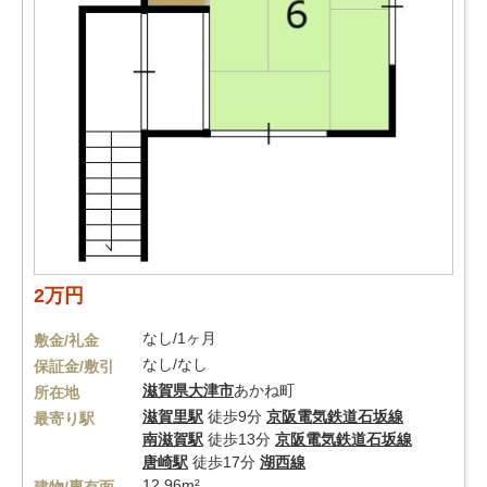
2万円
なし/1ヶ月
敷金/礼金
なし/なし
保証金/敷引
滋賀県
大津市
あかね町
所在地
滋賀里駅
徒歩9分
京阪電気鉄道石坂線
最寄り駅
南滋賀駅
徒歩13分
京阪電気鉄道石坂線
唐崎駅
徒歩17分
湖西線
12.96m²