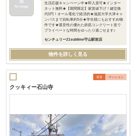
生活応援キャンペーン中★即入居可★インター
ネット無料★【期間限定】家賃値下げ！鍵交換
代0円！オール電化で経済的★滋賀大学大津キャ
ンパスまで自転車約5分★学生様にもおすすめ物
件です★遮音性の優れた鉄筋コンクリート造で
プライベートな時間をゆったり過ごせます♪
センチュリー21sublime守山駅前店
物件を詳しく見る
賃貸
マンション
クッキィー石山寺