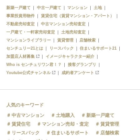
新築一戸建て
中古一戸建て
マンション
土地
滋賀里駅
小野駅
事業投資用物件
賃貸住宅（賃貸マンション・アパート）
南滋賀駅
不動産売却査定
和邇駅
中古マンション売却査定
一戸建て・一軒家売却査定
土地売却査定
近江神宮前駅
蓬莱駅
マンションライブラリー
賃貸管理
店舗検索
センチュリー21とは
京阪大津京駅
リースバック
住まいるサポート21
志賀駅
加盟店人材募集
イメージキャラクター紹介
大津市役所前駅
比良駅
Who is センチュリワン君！？
接客グランプリ
Youtube公式チャンネル
成約者アンケート
三井寺駅
近江舞子駅
びわ湖浜大津駅
北小松駅
島ノ関駅
人気のキーワード
中古マンション
土地購入
新築一戸建て
石場駅
賃貸住宅
マンション売却・査定
賃貸管理
京阪膳所駅
リースバック
住まいるサポート
店舗検索