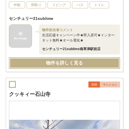
外観
間取り
リビング
バス
トイレ
センチュリー21sublime
物件担当者コメント
生活応援キャンペーン中★即入居可★インター
ネット無料★オール電化★
センチュリー21sublime南草津駅前店
物件を詳しく見る
賃貸
マンション
クッキィー石山寺