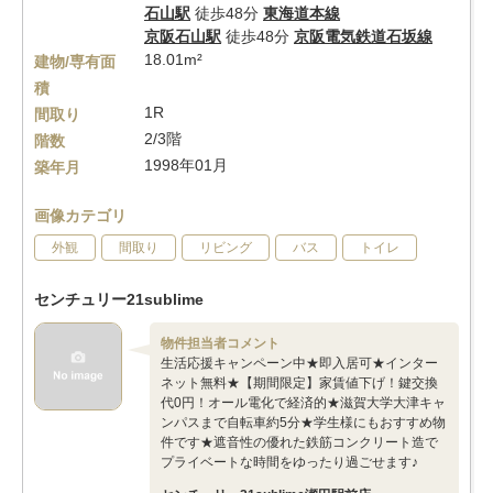
石山駅
徒歩48分
東海道本線
京阪石山駅
徒歩48分
京阪電気鉄道石坂線
18.01m²
建物/専有面
積
1R
間取り
2/3階
階数
1998年01月
築年月
画像カテゴリ
外観
間取り
リビング
バス
トイレ
センチュリー21sublime
物件担当者コメント
生活応援キャンペーン中★即入居可★インター
ネット無料★【期間限定】家賃値下げ！鍵交換
代0円！オール電化で経済的★滋賀大学大津キャ
ンパスまで自転車約5分★学生様にもおすすめ物
件です★遮音性の優れた鉄筋コンクリート造で
プライベートな時間をゆったり過ごせます♪