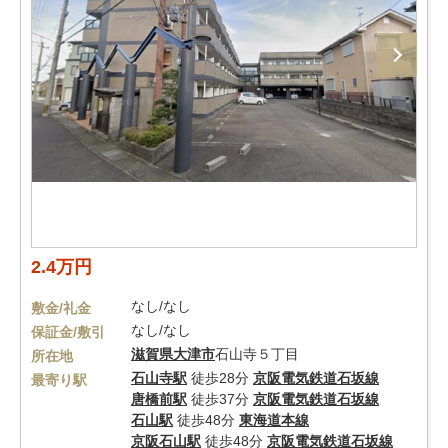
2.4万円
なし/なし
敷金/礼金
なし/なし
保証金/敷引
滋賀県
大津市
石山寺５丁目
所在地
石山寺駅
徒歩28分
京阪電気鉄道石坂線
最寄り駅
唐橋前駅
徒歩37分
京阪電気鉄道石坂線
石山駅
徒歩48分
東海道本線
京阪石山駅
徒歩48分
京阪電気鉄道石坂線