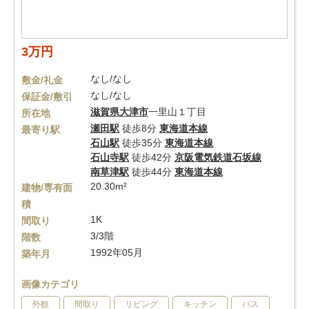
3万円
なし/なし
敷金/礼金
なし/なし
保証金/敷引
滋賀県
大津市
一里山１丁目
所在地
瀬田駅
徒歩8分
東海道本線
最寄り駅
石山駅
徒歩35分
東海道本線
石山寺駅
徒歩42分
京阪電気鉄道石坂線
南草津駅
徒歩44分
東海道本線
20.30m²
建物/専有面
積
1K
間取り
3/3階
階数
1992年05月
築年月
画像カテゴリ
外観
間取り
リビング
キッチン
バス