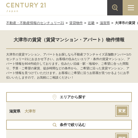
不動産・不動産情報のセンチュリー21
賃貸物件
近畿
滋賀県
大津市の賃貸
大津市の賃貸（賃貸マンション・アパート）物件情報
大津市の賃貸マンション、アパートをお探しなら不動産フランチャイズ店舗数ナンバー1の
センチュリー21におまかせ下さい。お客様の住みたいエリア・条件の賃貸マンション、ア
パート情報を804件紹介しております。住みたい沿線・駅・地域や、ご希望に合った間取
り、予算・ご希望の家賃、徒歩時間などの条件から、ご希望に沿った賃貸マンション、ア
パート情報を見つけていただけます。お客様にご希望に沿うお部屋が見つかるようにお手
伝いいたしますので、お気軽にご相談ください！
エリアから探す
変更
滋賀県
大津市
条件で絞り込む