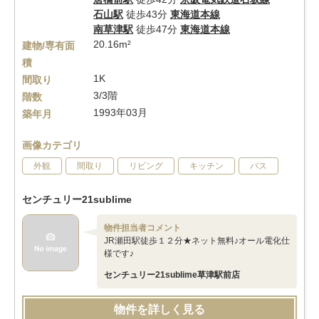
石山駅
徒歩43分
東海道本線
南草津駅
徒歩47分
東海道本線
20.16m²
建物/専有面
積
1K
間取り
3/3階
階数
1993年03月
築年月
画像カテゴリ
外観
間取り
リビング
キッチン
バス
センチュリー21sublime
物件担当者コメント
JR瀬田駅徒歩１２分★ネット無料♪オール電化仕
様です♪
センチュリー21sublime草津駅前店
物件を詳しく見る