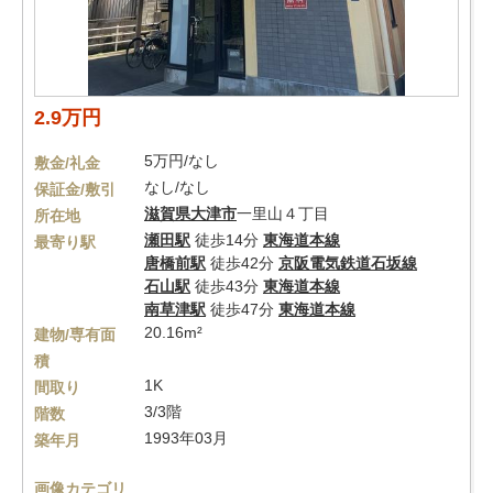
2.9万円
5万円/なし
敷金/礼金
なし/なし
保証金/敷引
滋賀県
大津市
一里山４丁目
所在地
瀬田駅
徒歩14分
東海道本線
最寄り駅
唐橋前駅
徒歩42分
京阪電気鉄道石坂線
石山駅
徒歩43分
東海道本線
南草津駅
徒歩47分
東海道本線
20.16m²
建物/専有面
積
1K
間取り
3/3階
階数
1993年03月
築年月
画像カテゴリ