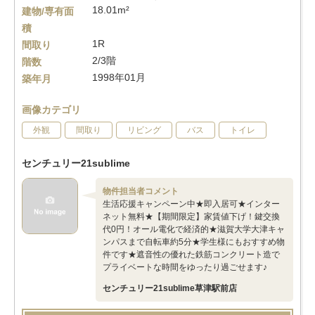
18.01m²
建物/専有面
積
1R
間取り
2/3階
階数
1998年01月
築年月
画像カテゴリ
外観
間取り
リビング
バス
トイレ
センチュリー21sublime
物件担当者コメント
生活応援キャンペーン中★即入居可★インター
ネット無料★【期間限定】家賃値下げ！鍵交換
代0円！オール電化で経済的★滋賀大学大津キャ
ンパスまで自転車約5分★学生様にもおすすめ物
件です★遮音性の優れた鉄筋コンクリート造で
プライベートな時間をゆったり過ごせます♪
センチュリー21sublime草津駅前店