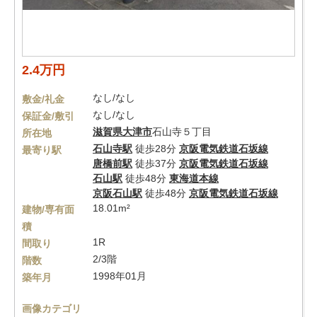
2.4万円
なし/なし
敷金/礼金
なし/なし
保証金/敷引
滋賀県
大津市
石山寺５丁目
所在地
石山寺駅
徒歩28分
京阪電気鉄道石坂線
最寄り駅
唐橋前駅
徒歩37分
京阪電気鉄道石坂線
石山駅
徒歩48分
東海道本線
京阪石山駅
徒歩48分
京阪電気鉄道石坂線
18.01m²
建物/専有面
積
1R
間取り
2/3階
階数
1998年01月
築年月
画像カテゴリ