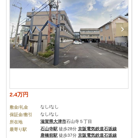
2.4万円
なし/なし
敷金/礼金
なし/なし
保証金/敷引
滋賀県
大津市
石山寺５丁目
所在地
石山寺駅
徒歩28分
京阪電気鉄道石坂線
最寄り駅
唐橋前駅
徒歩37分
京阪電気鉄道石坂線