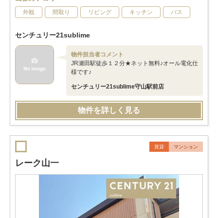
外観
間取り
リビング
キッチン
バス
センチュリー21sublime
物件担当者コメント
JR瀬田駅徒歩１２分★ネット無料♪オール電化仕
様です♪
センチュリー21sublime守山駅前店
物件を詳しく見る
賃貸
マンション
レーク山一