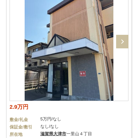
2.9万円
5万円/なし
敷金/礼金
なし/なし
保証金/敷引
滋賀県
大津市
一里山４丁目
所在地