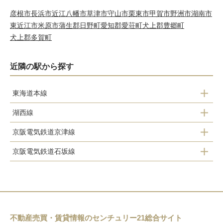
彦根市
長浜市
近江八幡市
草津市
守山市
栗東市
甲賀市
野洲市
湖南市
東近江市
米原市
蒲生郡日野町
愛知郡愛荘町
犬上郡豊郷町
犬上郡多賀町
近隣の駅から探す
東海道本線
湖西線
瀬田駅
京阪電気鉄道京津線
大津京駅
石山駅
京阪電気鉄道石坂線
追分駅
唐崎駅
膳所駅
坂本比叡山口駅
大谷駅
比叡山坂本駅
大津駅
松ノ馬場駅
上栄町駅
おごと温泉駅
穴太駅
びわ湖浜大津駅
不動産売買・賃貸情報のセンチュリー21総合サイト
堅田駅