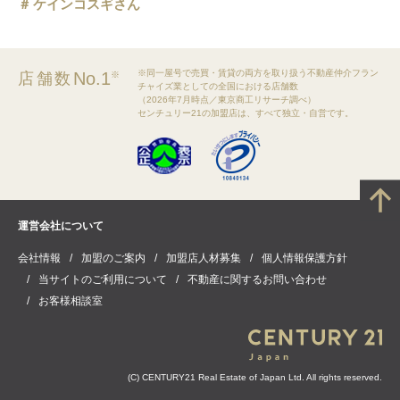
ケインコスギさん
錦駅
膳所本町駅
※同一屋号で売買・賃貸の両方を取り扱う不動産仲介フラン
No.1
店舗数
※
中ノ庄駅
チャイズ業としての全国における店舗数
（2026年7月時点／東京商工リサーチ調べ）
センチュリー21の加盟店は、すべて独立・自営です。
瓦ヶ浜駅
粟津駅
京阪石山駅
運営会社について
唐橋前駅
会社情報
加盟のご案内
加盟店人材募集
個人情報保護方針
石山寺駅
当サイトのご利用について
不動産に関するお問い合わせ
お客様相談室
(C) CENTURY21 Real Estate of Japan Ltd. All rights reserved.