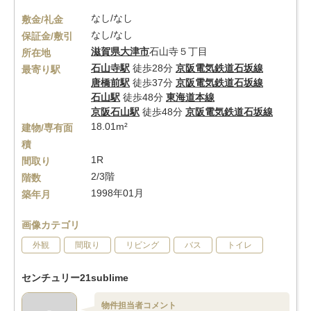
なし/なし
敷金/礼金
なし/なし
保証金/敷引
滋賀県
大津市
石山寺５丁目
所在地
石山寺駅
徒歩28分
京阪電気鉄道石坂線
最寄り駅
唐橋前駅
徒歩37分
京阪電気鉄道石坂線
石山駅
徒歩48分
東海道本線
京阪石山駅
徒歩48分
京阪電気鉄道石坂線
18.01m²
建物/専有面
積
1R
間取り
2/3階
階数
1998年01月
築年月
画像カテゴリ
外観
間取り
リビング
バス
トイレ
センチュリー21sublime
物件担当者コメント