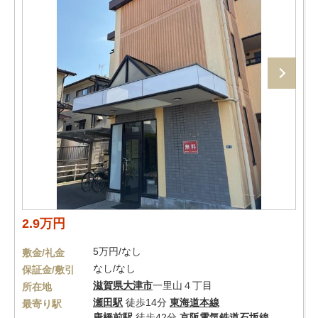
2.9万円
5万円/なし
敷金/礼金
なし/なし
保証金/敷引
滋賀県
大津市
一里山４丁目
所在地
瀬田駅
徒歩14分
東海道本線
最寄り駅
唐橋前駅
徒歩42分
京阪電気鉄道石坂線