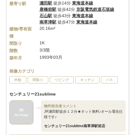
瀬田駅
徒歩14分
東海道本線
最寄り駅
唐橋前駅
徒歩42分
京阪電気鉄道石坂線
石山駅
徒歩43分
東海道本線
南草津駅
徒歩47分
東海道本線
20.16m²
建物/専有面
積
1K
間取り
3/3階
階数
1993年03月
築年月
画像カテゴリ
外観
間取り
リビング
キッチン
バス
センチュリー21sublime
物件担当者コメント
JR瀬田駅徒歩１２分★ネット無料♪オール電化仕
様です♪
センチュリー21sublime南草津駅前店