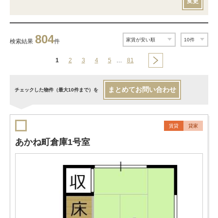
変更
804
検索結果
件
1
2
3
4
5
…
81
まとめてお問い合わせ
チェックした物件（最大10件まで）を
賃貸
貸家
あかね町倉庫1号室