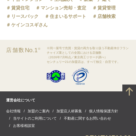
賃貸住宅
マンション売却・査定
賃貸管理
リースバック
住まいるサポート
店舗検索
ケインコスギさん
※同一屋号で売買・賃貸の両方を取り扱う不動産仲介フラン
No.1
店舗数
※
チャイズ業としての全国における店舗数
（2026年7月時点／東京商工リサーチ調べ）
センチュリー21の加盟店は、すべて独立・自営です。
運営会社について
会社情報
加盟のご案内
加盟店人材募集
個人情報保護方針
当サイトのご利用について
不動産に関するお問い合わせ
お客様相談室