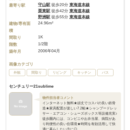
守山駅
徒歩20分
東海道本線
最寄り駅
栗東駅
徒歩42分
東海道本線
野洲駅
徒歩55分
東海道本線
24.96m²
建物/専有面
積
1K
間取り
1/2階
階数
2006年04月
築年月
画像カテゴリ
外観
間取り
リビング
キッチン
バス
センチュリー21sublime
物件担当者コメント
インターネット無料★頑丈でコスパの良い鉄骨
造★家具配置が楽しい7.2帖★シャンプードレッ
サー・エアコン・シューズボックス等設備充実♪
徒歩圏内には、コンビニやお弁当屋、病院があ
り利便性の良い住環境★時間を有効活用して快
適に暮らしたい方に◎