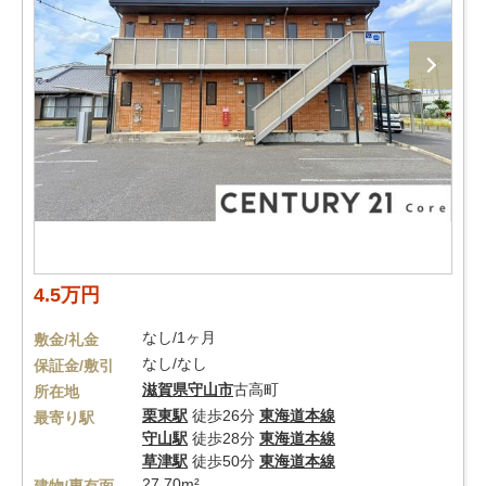
4.5万円
なし/1ヶ月
敷金/礼金
なし/なし
保証金/敷引
滋賀県
守山市
古高町
所在地
栗東駅
徒歩26分
東海道本線
最寄り駅
守山駅
徒歩28分
東海道本線
草津駅
徒歩50分
東海道本線
27.70m²