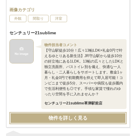
画像カテゴリ
外観
間取り
洋室
センチュリー21sublime
物件担当者コメント
【守山駅徒歩10分！広々13帖LDK×礼金0円で叶
えるゆとりある新生活】JR守山駅から徒歩10分
の好立地にある1LDK。13帖の広々としたLDKと
独立洗面所、バストイレ別を備え、快適な一人
暮らし・二人暮らしをサポートします。敷金1ヶ
月・礼金0円で初期費用を抑えて即入居可能！コ
ンビニまで徒歩5分、スーパーや病院も徒歩圏内
で生活利便性も◎です。手頃な家賃で憧れのゆ
ったり空間を手に入れませんか？
センチュリー21sublime草津駅前店
物件を詳しく見る