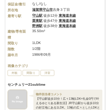
なし/なし
保証金/敷引
滋賀県
守山市
吉身３丁目
所在地
守山駅
徒歩12分
東海道本線
最寄り駅
栗東駅
徒歩47分
東海道本線
野洲駅
徒歩38分
東海道本線
35.50m²
建物/専有面
積
1LDK
間取り
1/2階
階数
1986年09月
築年月
画像カテゴリ
外観
間取り
洋室
センチュリー21sublime
物件担当者コメント
【守山駅徒歩10分！広々13帖LDK×礼金0円で叶
えるゆとりある新生活】JR守山駅から徒歩10分
の好立地にある1LDK。13帖の広々としたLDKと