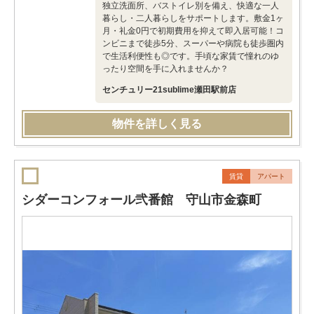
独立洗面所、バストイレ別を備え、快適な一人
暮らし・二人暮らしをサポートします。敷金1ヶ
月・礼金0円で初期費用を抑えて即入居可能！コ
ンビニまで徒歩5分、スーパーや病院も徒歩圏内
で生活利便性も◎です。手頃な家賃で憧れのゆ
ったり空間を手に入れませんか？
センチュリー21sublime瀬田駅前店
物件を詳しく見る
賃貸
アパート
シダーコンフォール弐番館 守山市金森町