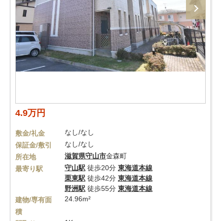
4.9万円
なし/なし
敷金/礼金
なし/なし
保証金/敷引
滋賀県
守山市
金森町
所在地
守山駅
徒歩20分
東海道本線
最寄り駅
栗東駅
徒歩42分
東海道本線
野洲駅
徒歩55分
東海道本線
24.96m²
建物/専有面
積