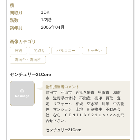
積
1DK
間取り
1/2階
階数
2006年04月
築年月
画像カテゴリ
外観
間取り
バルコニー
キッチン
洗面台・洗面所
センチュリー21Core
物件担当者コメント
野洲市 守山市 近江八幡市 甲賀市 湖南
市 滋賀県の賃貸 不動産 売却 買取 査
定 リフォーム 相続 空き家 対策 中古物
件 マンション 土地 新築物件 不動産会
社 なら ＣＥＮＴＵＲＹ２１Ｃｏｒｅへお問
合せ下さい。
センチュリー21Core