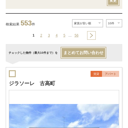
変更
553
検索結果
件
1
2
3
4
5
…
56
まとめてお問い合わせ
チェックした物件（最大10件まで）を
賃貸
アパート
ジラソーレ 古高町