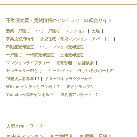
不動産売買・賃貸情報のセンチュリー21総合サイト
新築一戸建て
中古一戸建て
マンション
土地
事業投資用物件
賃貸住宅（賃貸マンション・アパート）
不動産売却査定
中古マンション売却査定
一戸建て・一軒家売却査定
土地売却査定
マンションライブラリー
賃貸管理
店舗検索
センチュリー21とは
リースバック
住まいるサポート21
加盟店人材募集
イメージキャラクター紹介
Who is センチュリワン君！？
接客グランプリ
Youtube公式チャンネル
成約者アンケート
人気のキーワード
中古マンション
土地購入
新築一戸建て