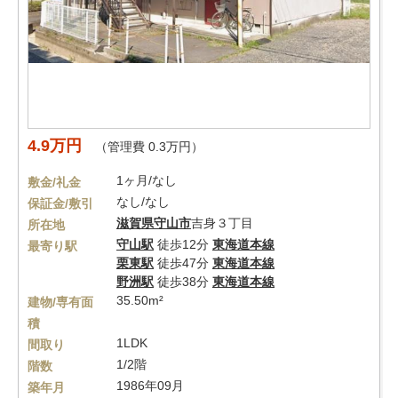
4.9万円
（管理費 0.3万円）
1ヶ月/なし
敷金/礼金
なし/なし
保証金/敷引
滋賀県
守山市
吉身３丁目
所在地
守山駅
徒歩12分
東海道本線
最寄り駅
栗東駅
徒歩47分
東海道本線
野洲駅
徒歩38分
東海道本線
35.50m²
建物/専有面
積
1LDK
間取り
1/2階
階数
1986年09月
築年月