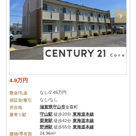
4.9万円
なし/2.45万円
敷金/礼金
なし/なし
保証金/敷引
滋賀県
守山市
金森町
所在地
守山駅
徒歩20分
東海道本線
最寄り駅
栗東駅
徒歩42分
東海道本線
野洲駅
徒歩55分
東海道本線
24.96m²
建物/専有面