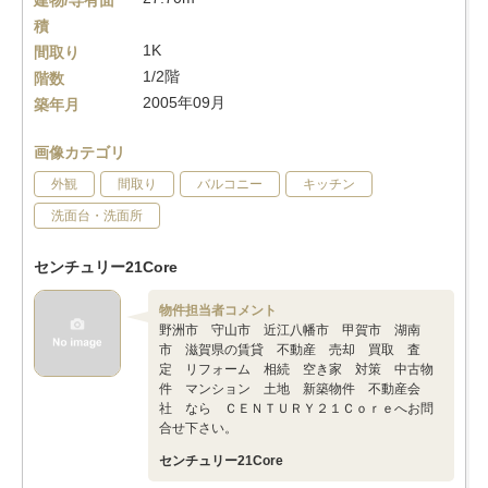
建物/専有面
積
1K
間取り
1/2階
階数
2005年09月
築年月
画像カテゴリ
外観
間取り
バルコニー
キッチン
洗面台・洗面所
センチュリー21Core
物件担当者コメント
野洲市 守山市 近江八幡市 甲賀市 湖南
市 滋賀県の賃貸 不動産 売却 買取 査
定 リフォーム 相続 空き家 対策 中古物
件 マンション 土地 新築物件 不動産会
社 なら ＣＥＮＴＵＲＹ２１Ｃｏｒｅへお問
合せ下さい。
センチュリー21Core