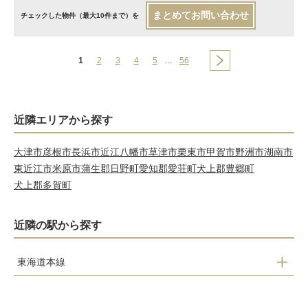
まとめてお問い合わせ
チェックした物件（最大10件まで）を
1
2
3
4
5
…
56
近隣エリアから探す
大津市
彦根市
長浜市
近江八幡市
草津市
栗東市
甲賀市
野洲市
湖南市
東近江市
米原市
蒲生郡日野町
愛知郡愛荘町
犬上郡豊郷町
犬上郡多賀町
近隣の駅から探す
東海道本線
守山駅