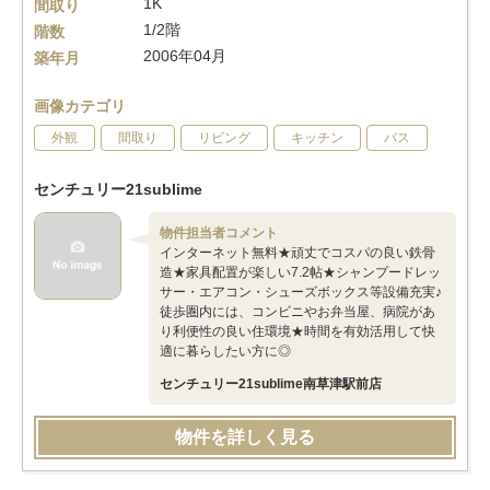
1K
間取り
1/2階
階数
2006年04月
築年月
画像カテゴリ
外観
間取り
リビング
キッチン
バス
センチュリー21sublime
物件担当者コメント
インターネット無料★頑丈でコスパの良い鉄骨
造★家具配置が楽しい7.2帖★シャンプードレッ
サー・エアコン・シューズボックス等設備充実♪
徒歩圏内には、コンビニやお弁当屋、病院があ
り利便性の良い住環境★時間を有効活用して快
適に暮らしたい方に◎
センチュリー21sublime南草津駅前店
物件を詳しく見る