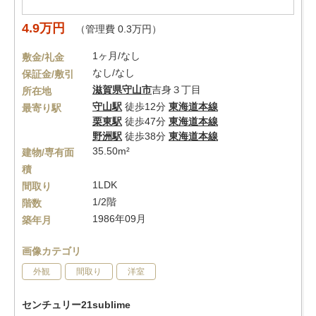
4.9万円
（管理費 0.3万円）
1ヶ月/なし
敷金/礼金
なし/なし
保証金/敷引
滋賀県
守山市
吉身３丁目
所在地
守山駅
徒歩12分
東海道本線
最寄り駅
栗東駅
徒歩47分
東海道本線
野洲駅
徒歩38分
東海道本線
35.50m²
建物/専有面
積
1LDK
間取り
1/2階
階数
1986年09月
築年月
画像カテゴリ
外観
間取り
洋室
センチュリー21sublime