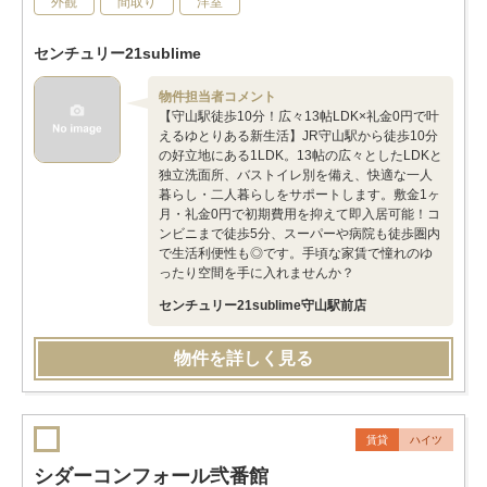
外観
間取り
洋室
センチュリー21sublime
物件担当者コメント
【守山駅徒歩10分！広々13帖LDK×礼金0円で叶
えるゆとりある新生活】JR守山駅から徒歩10分
の好立地にある1LDK。13帖の広々としたLDKと
独立洗面所、バストイレ別を備え、快適な一人
暮らし・二人暮らしをサポートします。敷金1ヶ
月・礼金0円で初期費用を抑えて即入居可能！コ
ンビニまで徒歩5分、スーパーや病院も徒歩圏内
で生活利便性も◎です。手頃な家賃で憧れのゆ
ったり空間を手に入れませんか？
センチュリー21sublime守山駅前店
物件を詳しく見る
賃貸
ハイツ
シダーコンフォール弐番館