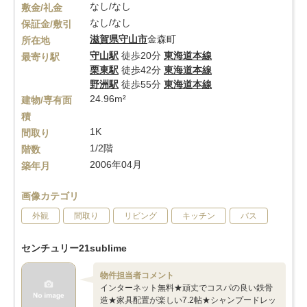
なし/なし
敷金/礼金
なし/なし
保証金/敷引
滋賀県
守山市
金森町
所在地
守山駅
徒歩20分
東海道本線
最寄り駅
栗東駅
徒歩42分
東海道本線
野洲駅
徒歩55分
東海道本線
24.96m²
建物/専有面
積
1K
間取り
1/2階
階数
2006年04月
築年月
画像カテゴリ
外観
間取り
リビング
キッチン
バス
センチュリー21sublime
物件担当者コメント
インターネット無料★頑丈でコスパの良い鉄骨
造★家具配置が楽しい7.2帖★シャンプードレッ