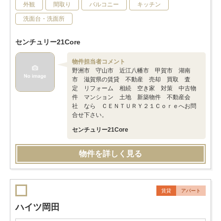
外観
間取り
バルコニー
キッチン
洗面台・洗面所
センチュリー21Core
物件担当者コメント
野洲市 守山市 近江八幡市 甲賀市 湖南
市 滋賀県の賃貸 不動産 売却 買取 査
定 リフォーム 相続 空き家 対策 中古物
件 マンション 土地 新築物件 不動産会
社 なら ＣＥＮＴＵＲＹ２１Ｃｏｒｅへお問
合せ下さい。
センチュリー21Core
物件を詳しく見る
賃貸
アパート
ハイツ岡田