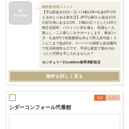
物件担当者コメント
【守山駅徒歩10分！広々13帖LDK×礼金0円で叶
えるゆとりある新生活】JR守山駅から徒歩10分
の好立地にある1LDK。13帖の広々としたLDKと
独立洗面所、バストイレ別を備え、快適な一人
暮らし・二人暮らしをサポートします。敷金1ヶ
月・礼金0円で初期費用を抑えて即入居可能！コ
ンビニまで徒歩5分、スーパーや病院も徒歩圏内
で生活利便性も◎です。手頃な家賃で憧れのゆ
ったり空間を手に入れませんか？
センチュリー21sublime南草津駅前店
物件を詳しく見る
賃貸
ハイツ
シダーコンフォール弐番館