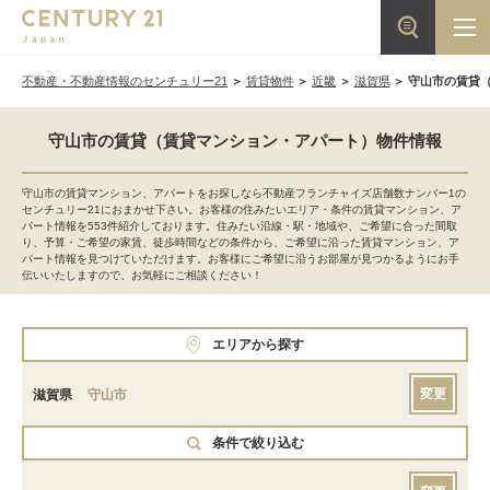
不動産・不動産情報のセンチュリー21
賃貸物件
近畿
滋賀県
守山市の賃貸
守山市の賃貸（賃貸マンション・アパート）物件情報
守山市の賃貸マンション、アパートをお探しなら不動産フランチャイズ店舗数ナンバー1の
センチュリー21におまかせ下さい。お客様の住みたいエリア・条件の賃貸マンション、ア
パート情報を553件紹介しております。住みたい沿線・駅・地域や、ご希望に合った間取
り、予算・ご希望の家賃、徒歩時間などの条件から、ご希望に沿った賃貸マンション、ア
パート情報を見つけていただけます。お客様にご希望に沿うお部屋が見つかるようにお手
伝いいたしますので、お気軽にご相談ください！
エリアから探す
変更
滋賀県
守山市
条件で絞り込む