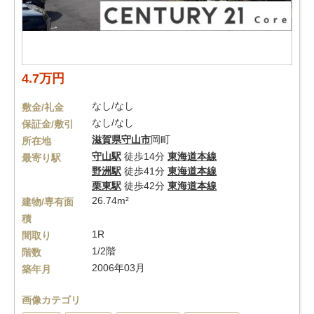
4.7万円
なし/なし
敷金/礼金
なし/なし
保証金/敷引
滋賀県
守山市
岡町
所在地
守山駅
徒歩14分
東海道本線
最寄り駅
野洲駅
徒歩41分
東海道本線
栗東駅
徒歩42分
東海道本線
26.74m²
建物/専有面
積
1R
間取り
1/2階
階数
2006年03月
築年月
画像カテゴリ