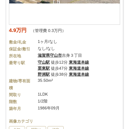
4.9万円
（管理費 0.3万円）
1ヶ月/なし
敷金/礼金
なし/なし
保証金/敷引
滋賀県
守山市
吉身３丁目
所在地
守山駅
徒歩12分
東海道本線
最寄り駅
栗東駅
徒歩47分
東海道本線
野洲駅
徒歩38分
東海道本線
35.50m²
建物/専有面
積
1LDK
間取り
1/2階
階数
1986年09月
築年月
画像カテゴリ