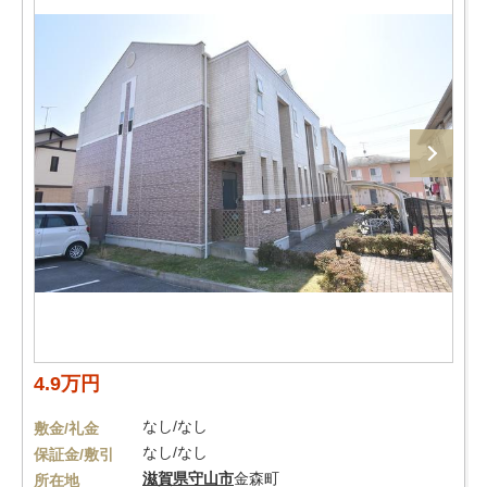
4.9万円
なし/なし
敷金/礼金
なし/なし
保証金/敷引
滋賀県
守山市
金森町
所在地