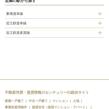
近隣の駅から探す
東海道本線
近江鉄道本線
彦根駅
近江鉄道多賀線
フジテック前駅
南彦根駅
高宮駅
鳥居本駅
河瀬駅
スクリーン駅
彦根駅
稲枝駅
ひこね芹川駅
彦根口駅
高宮駅
不動産売買・賃貸情報のセンチュリー21総合サイト
新築一戸建て
中古一戸建て
マンション
土地
事業投資用物件
賃貸住宅（賃貸マンション・アパート）