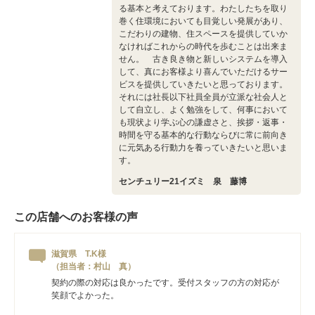
る基本と考えております。わたしたちを取り
巻く住環境においても目覚しい発展があり、
こだわりの建物、住スペースを提供していか
なければこれからの時代を歩むことは出来ま
せん。 古き良き物と新しいシステムを導入
して、真にお客様より喜んでいただけるサー
ビスを提供していきたいと思っております。
それには社長以下社員全員が立派な社会人と
して自立し、よく勉強をして、何事において
も現状より学ぶ心の謙虚さと、挨拶・返事・
時間を守る基本的な行動ならびに常に前向き
に元気ある行動力を養っていきたいと思いま
す。
センチュリー21イズミ 泉 藤博
この店舗へのお客様の声
滋賀県 T.K様
（担当者：村山 真）
契約の際の対応は良かったです。受付スタッフの方の対応が
笑顔でよかった。