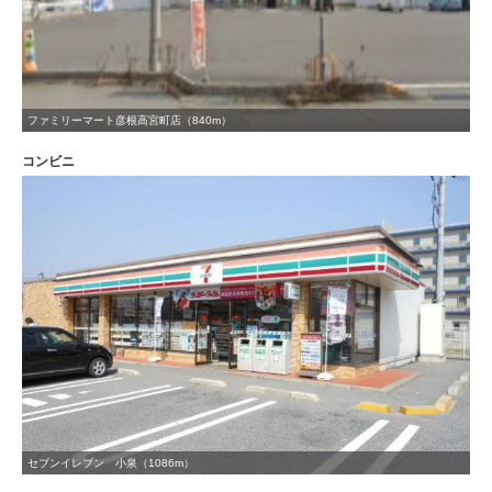
ファミリーマート彦根高宮町店（840m）
コンビニ
セブンイレブン 小泉（1086m）