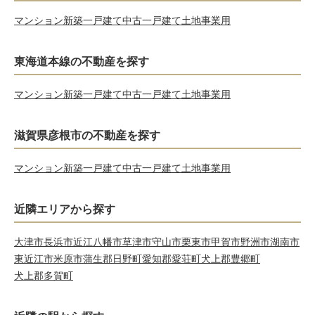
マンション
新築一戸建て
中古一戸建て
土地
事業用
東海道本線の不動産を探す
マンション
新築一戸建て
中古一戸建て
土地
事業用
滋賀県彦根市の不動産を探す
マンション
新築一戸建て
中古一戸建て
土地
事業用
近隣エリアから探す
大津市
長浜市
近江八幡市
草津市
守山市
栗東市
甲賀市
野洲市
湖南市
東近江市
米原市
蒲生郡日野町
愛知郡愛荘町
犬上郡豊郷町
犬上郡多賀町