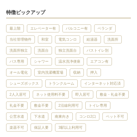
特徴ピックアップ
最上階
エレベーター有
バルコニー有
ベランダ
当社管理物件
和室
電気コンロ
給湯器
洗面所
洗面所独立
洗面台
独立洗面台
バストイレ別
バス専用
シャワー
温水洗浄便座
エアコン有
オール電化
室内洗濯機置場
収納
押入
シューズボックス
トランクルーム
インターネット対応済
2人入居可
ネット使用料不要
即入居可
敷金・礼金不要
礼金不要
敷金不要
2沿線利用可
トイレ専用
公営水道
下水道
南東向き
コンロ2口
ペット不可
楽器不可
保証人要
3駅以上利用可