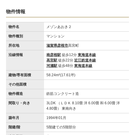
物件情報
物件名
メゾンあおき２
物件種別
マンション
所在地
滋賀県彦根市
高宮町
沿線情報
南彦根駅
徒歩12分
東海道本線
高宮駅
徒歩22分
近江鉄道本線
河瀬駅
徒歩48分
東海道本線
建物/専有面積
58.24m²(17.61坪)
その他面積
物件構造
鉄筋コンクリート造
間取り・向き
3LDK （ＬＤＫ 8.10畳 洋 6.00畳 和 6.00畳 洋
4.80畳） 東南向き
築年月
1994年01月
階建/階
5階建ての5階部分