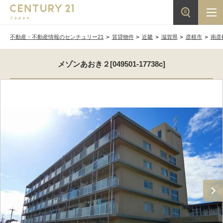
不動産・不動産情報のセンチュリー21
賃貸物件
近畿
滋賀県
彦根市
南彦
メゾンあおき２[049501-17738c]