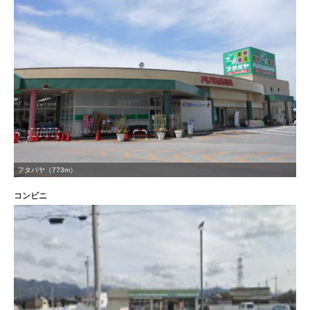
フタバヤ（773m）
コンビニ