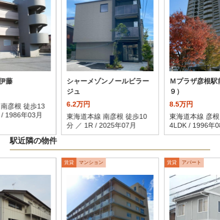
伊藤
シャーメゾンノールビラー
Ｍプラザ彦根駅
ジュ
９）
6.2万円
8.5万円
南彦根 徒歩13
 / 1986年03月
東海道本線 南彦根 徒歩10
東海道本線 彦根
分 ／ 1R / 2025年07月
4LDK / 1996年
駅近隣の物件
賃貸
マンション
賃貸
アパート