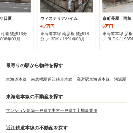
サ日夏
ウィステリアハイム
京町長屋 西棟
4.7万円
6万円
河瀬 徒歩13分
東海道本線 南彦根 徒歩18
東海道本線 彦根
 2008年03月
分 ／ 3DK / 1991年03月
／ 3LDK / 193
最寄りの駅から物件を探す
東海道本線 南彦根駅
近江鉄道本線 高宮駅
東海道本線 河瀬駅
東海道本線の不動産を探す
マンション
新築一戸建て
中古一戸建て
土地
事業用
近江鉄道本線の不動産を探す