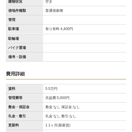
建物状況
空き
借地件種類
普通借家権
管理
駐車場
有り有料 4,400円
駐輪場
バイク置場
備考・設備
費用詳細
賃料
5.5万円
管理費等
共益費:5,000円
敷金・保証金
敷金:なし 保証金:なし
礼金・敷引
礼金:なし 敷引:なし
更新料
1.1ヶ月(新家賃)