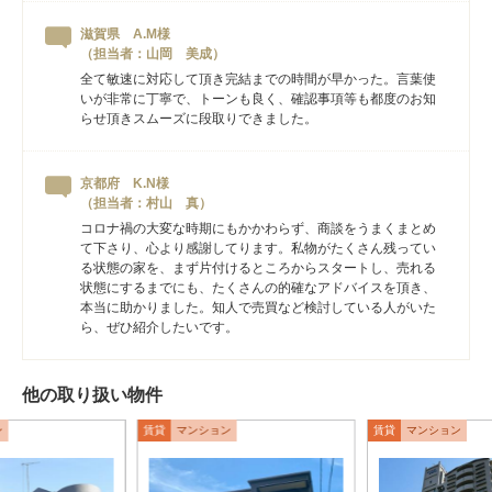
滋賀県 A.M様
（担当者：山岡 美成）
全て敏速に対応して頂き完結までの時間が早かった。言葉使
いが非常に丁寧で、トーンも良く、確認事項等も都度のお知
らせ頂きスムーズに段取りできました。
京都府 K.N様
（担当者：村山 真）
コロナ禍の大変な時期にもかかわらず、商談をうまくまとめ
て下さり、心より感謝してります。私物がたくさん残ってい
る状態の家を、まず片付けるところからスタートし、売れる
状態にするまでにも、たくさんの的確なアドバイスを頂き、
本当に助かりました。知人で売買など検討している人がいた
ら、ぜひ紹介したいです。
他の取り扱い物件
ン
賃貸
マンション
賃貸
マンション