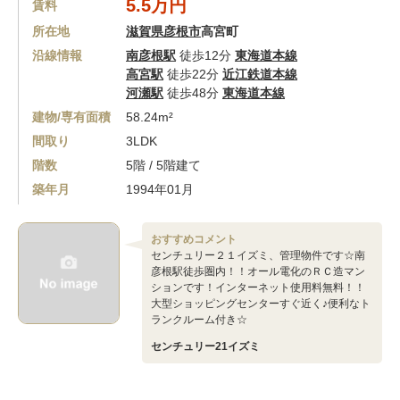
5.5万円
賃料
所在地
滋賀県彦根市
高宮町
沿線情報
南彦根駅
徒歩12分
東海道本線
高宮駅
徒歩22分
近江鉄道本線
河瀬駅
徒歩48分
東海道本線
建物/専有面積
58.24m²
間取り
3LDK
階数
5階 / 5階建て
築年月
1994年01月
おすすめコメント
センチュリー２１イズミ、管理物件です☆南
彦根駅徒歩圏内！！オール電化のＲＣ造マン
ションです！インターネット使用料無料！！
大型ショッピングセンターすぐ近く♪便利なト
ランクルーム付き☆
センチュリー21イズミ