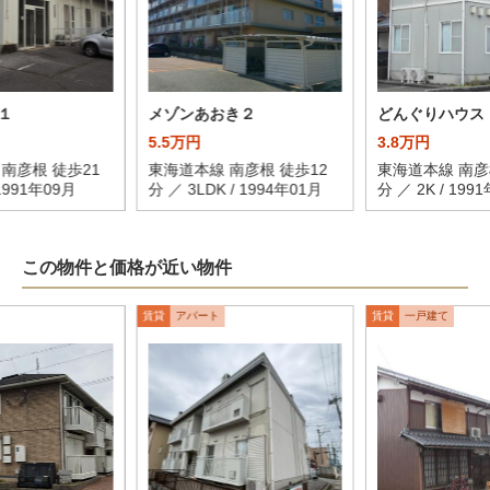
１
メゾンあおき２
どんぐりハウス
5.5万円
3.8万円
南彦根 徒歩21
東海道本線 南彦根 徒歩12
東海道本線 南彦
 1991年09月
分 ／ 3LDK / 1994年01月
分 ／ 2K / 199
この物件と価格が近い物件
賃貸
アパート
賃貸
一戸建て