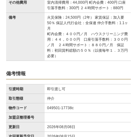
その他費用
室内清掃費用：44,000円 町内会費：400円 口座
引落手数料：300円 ２４時間サポート：880円
備考
火災保険：24,500円（2年） 家賃保証：加入要
50％ 保証人代行会社：全保連 仲介手数料：1.1ヶ
月
町内会費：４００円／月 ハウスクリーニング費
用：４４，０００円 口座引落手数料：３００円
／月 ２４時間サポート：８８０円／月 保証
料：初回賃料総額の５０％（以後毎年１．３万円
必要）
備考情報
引渡時期
即引渡し可
取引態様
仲介
物件コード
049501-17738c
加盟店整理番号
更新日
2026年08月08日
次回更新予定日
2026年08月15日