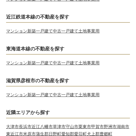
近江鉄道本線の不動産を探す
マンション
新築一戸建て
中古一戸建て
土地
事業用
東海道本線の不動産を探す
マンション
新築一戸建て
中古一戸建て
土地
事業用
滋賀県彦根市の不動産を探す
マンション
新築一戸建て
中古一戸建て
土地
事業用
近隣エリアから探す
大津市
長浜市
近江八幡市
草津市
守山市
栗東市
甲賀市
野洲市
湖南市
東近江市
米原市
蒲生郡日野町
愛知郡愛荘町
犬上郡豊郷町