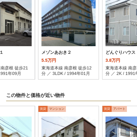
１
メゾンあおき２
どんぐりハウス
5.5万円
3.8万円
南彦根 徒歩21
東海道本線 南彦根 徒歩12
東海道本線 南彦
 1991年09月
分 ／ 3LDK / 1994年01月
分 ／ 2K / 199
この物件と価格が近い物件
賃貸
マンション
賃貸
アパート