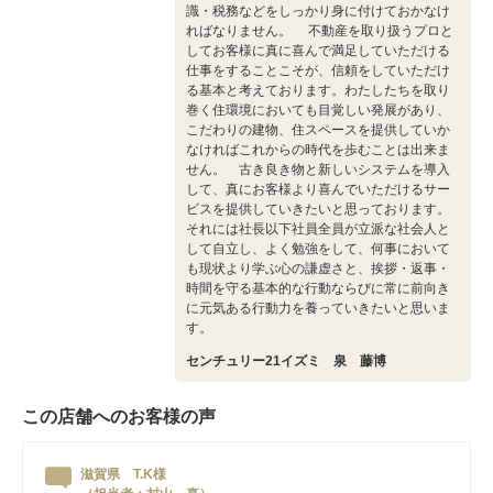
識・税務などをしっかり身に付けておかなけ
ればなりません。 不動産を取り扱うプロと
してお客様に真に喜んで満足していただける
仕事をすることこそが、信頼をしていただけ
る基本と考えております。わたしたちを取り
巻く住環境においても目覚しい発展があり、
こだわりの建物、住スペースを提供していか
なければこれからの時代を歩むことは出来ま
せん。 古き良き物と新しいシステムを導入
して、真にお客様より喜んでいただけるサー
ビスを提供していきたいと思っております。
それには社長以下社員全員が立派な社会人と
して自立し、よく勉強をして、何事において
も現状より学ぶ心の謙虚さと、挨拶・返事・
時間を守る基本的な行動ならびに常に前向き
に元気ある行動力を養っていきたいと思いま
す。
センチュリー21イズミ 泉 藤博
この店舗へのお客様の声
滋賀県 T.K様