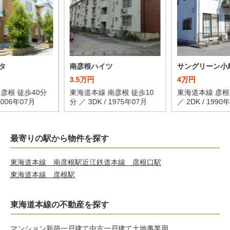
タ
南彦根ハイツ
サングリーン小
3.5万円
4万円
彦根 徒歩40分
東海道本線 南彦根 徒歩10
東海道本線 彦根
 2006年07月
分 ／ 3DK / 1975年07月
／ 2DK / 1990
最寄りの駅から物件を探す
東海道本線 南彦根駅
近江鉄道本線 彦根口駅
東海道本線 彦根駅
東海道本線の不動産を探す
マンション
新築一戸建て
中古一戸建て
土地
事業用