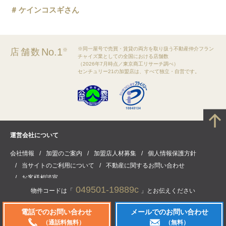
ケインコスギさん
※同一屋号で売買・賃貸の両方を取り扱う不動産仲介フラン
No.1
店舗数
※
チャイズ業としての全国における店舗数
（2026年7月時点／東京商工リサーチ調べ）
センチュリー21の加盟店は、すべて独立・自営です。
運営会社について
会社情報
加盟のご案内
加盟店人材募集
個人情報保護方針
当サイトのご利用について
不動産に関するお問い合わせ
お客様相談室
049501-19889c
物件コードは「
」とお伝えください
電話でのお問い合わせ
メールでのお問い合わせ
(C) CENTURY21 Real Estate of Japan Ltd. All rights reserved.
（通話料無料）
（無料）