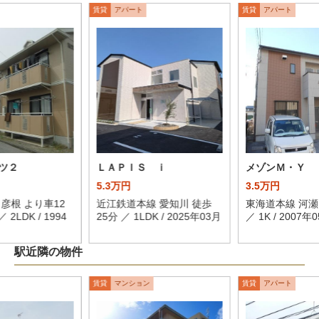
賃貸
アパート
賃貸
アパート
ツ２
ＬＡＰＩＳ ｉ
メゾンＭ・Ｙ
5.3万円
3.5万円
彦根 より車12
近江鉄道本線 愛知川 徒歩
東海道本線 河瀬
／ 2LDK / 1994
25分 ／ 1LDK / 2025年03月
／ 1K / 2007年
駅近隣の物件
賃貸
マンション
賃貸
アパート