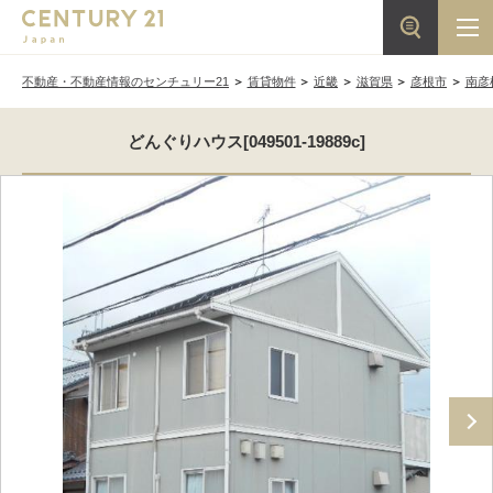
不動産・不動産情報のセンチュリー21
賃貸物件
近畿
滋賀県
彦根市
南彦
どんぐりハウス[049501-19889c]