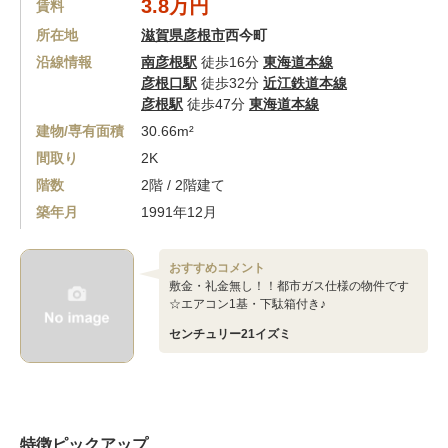
3.8万円
賃料
所在地
滋賀県彦根市
西今町
沿線情報
南彦根駅
徒歩16分
東海道本線
彦根口駅
徒歩32分
近江鉄道本線
彦根駅
徒歩47分
東海道本線
建物/専有面積
30.66m²
間取り
2K
階数
2階 / 2階建て
築年月
1991年12月
おすすめコメント
敷金・礼金無し！！都市ガス仕様の物件です
☆エアコン1基・下駄箱付き♪
センチュリー21イズミ
特徴ピックアップ