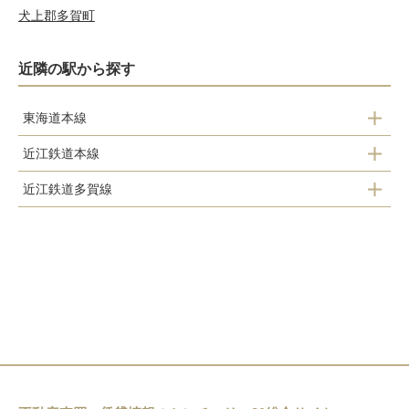
犬上郡多賀町
近隣の駅から探す
東海道本線
近江鉄道本線
彦根駅
近江鉄道多賀線
フジテック前駅
南彦根駅
高宮駅
鳥居本駅
河瀬駅
スクリーン駅
彦根駅
稲枝駅
ひこね芹川駅
彦根口駅
高宮駅