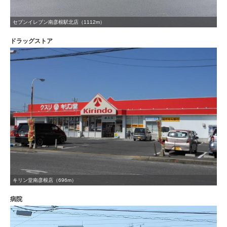
セブンイレブン南彦根駅北店（1112m）
ドラッグストア
キリン堂南彦根店（696m）
病院