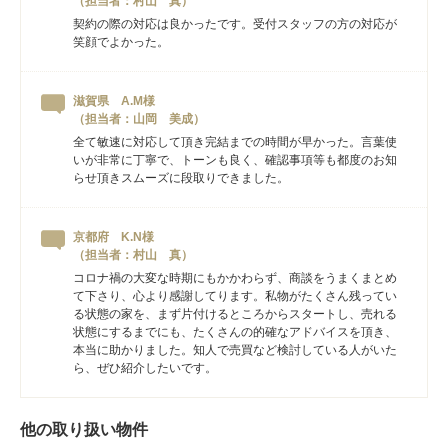
（担当者：村山 真）
契約の際の対応は良かったです。受付スタッフの方の対応が
笑顔でよかった。
滋賀県 A.M様
（担当者：山岡 美成）
全て敏速に対応して頂き完結までの時間が早かった。言葉使
いが非常に丁寧で、トーンも良く、確認事項等も都度のお知
らせ頂きスムーズに段取りできました。
京都府 K.N様
（担当者：村山 真）
コロナ禍の大変な時期にもかかわらず、商談をうまくまとめ
て下さり、心より感謝してります。私物がたくさん残ってい
る状態の家を、まず片付けるところからスタートし、売れる
状態にするまでにも、たくさんの的確なアドバイスを頂き、
本当に助かりました。知人で売買など検討している人がいた
ら、ぜひ紹介したいです。
他の取り扱い物件