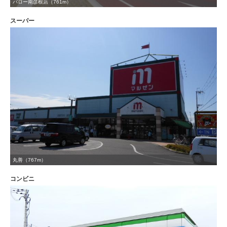
バロー南彦根店（761m）
スーパー
丸善（767m）
コンビニ