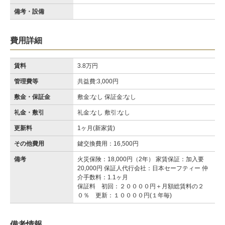
備考・設備
費用詳細
賃料
3.8万円
管理費等
共益費:3,000円
敷金・保証金
敷金:なし 保証金:なし
礼金・敷引
礼金:なし 敷引:なし
更新料
1ヶ月(新家賃)
その他費用
鍵交換費用：16,500円
備考
火災保険：18,000円（2年） 家賃保証：加入要
20,000円 保証人代行会社：日本セーフティー 仲
介手数料：1.1ヶ月
保証料 初回：２００００円＋月額総賃料の２
０％ 更新：１００００円(１年毎)
備考情報