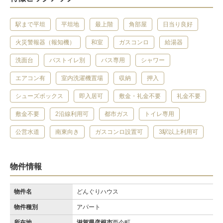
駅まで平坦
平坦地
最上階
角部屋
日当り良好
火災警報器（報知機）
和室
ガスコンロ
給湯器
洗面台
バストイレ別
バス専用
シャワー
エアコン有
室内洗濯機置場
収納
押入
シューズボックス
即入居可
敷金・礼金不要
礼金不要
敷金不要
2沿線利用可
都市ガス
トイレ専用
公営水道
南東向き
ガスコンロ設置可
3駅以上利用可
物件情報
物件名
どんぐりハウス
物件種別
アパート
所在地
滋賀県彦根市
西今町