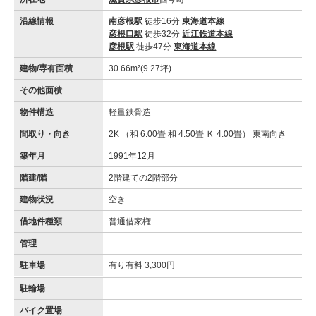
沿線情報
南彦根駅
徒歩16分
東海道本線
彦根口駅
徒歩32分
近江鉄道本線
彦根駅
徒歩47分
東海道本線
建物/専有面積
30.66m²(9.27坪)
その他面積
物件構造
軽量鉄骨造
間取り・向き
2K （和 6.00畳 和 4.50畳 Ｋ 4.00畳） 東南向き
築年月
1991年12月
階建/階
2階建ての2階部分
建物状況
空き
借地件種類
普通借家権
管理
駐車場
有り有料 3,300円
駐輪場
バイク置場