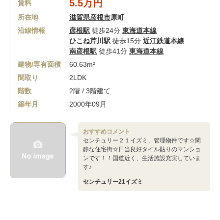
5.5万円
賃料
所在地
滋賀県彦根市
原町
沿線情報
彦根駅
徒歩24分
東海道本線
ひこね芹川駅
徒歩15分
近江鉄道本線
南彦根駅
徒歩41分
東海道本線
建物/専有面積
60.63m²
間取り
2LDK
階数
2階 / 3階建て
築年月
2000年09月
おすすめコメント
センチュリー２１イズミ、管理物件です☆閑
静な住宅街☆日当良好タイル貼りのマンショ
ンです！！国道近く、生活施設充実していま
す♪
センチュリー21イズミ