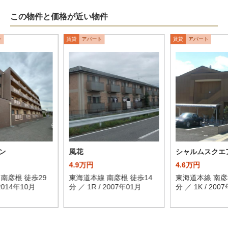
この物件と価格が近い物件
ン
賃貸
アパート
賃貸
アパート
ン
風花
シャルムスクエ
4.9万円
4.6万円
南彦根 徒歩29
東海道本線 南彦根 徒歩14
東海道本線 南彦
 2014年10月
分 ／ 1R / 2007年01月
分 ／ 1K / 200