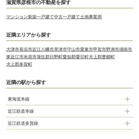
滋賀県彦根市の不動産を探す
マンション
新築一戸建て
中古一戸建て
土地
事業用
近隣エリアから探す
大津市
長浜市
近江八幡市
草津市
守山市
栗東市
甲賀市
野洲市
湖南市
東近江市
米原市
蒲生郡日野町
愛知郡愛荘町
犬上郡豊郷町
犬上郡多賀町
近隣の駅から探す
東海道本線
近江鉄道本線
彦根駅
近江鉄道多賀線
フジテック前駅
南彦根駅
高宮駅
鳥居本駅
河瀬駅