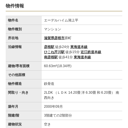
物件情報
物件名
エーデルハイム湖上平
物件種別
マンション
所在地
滋賀県彦根市
原町
沿線情報
彦根駅
徒歩24分
東海道本線
ひこね芹川駅
徒歩15分
近江鉄道本線
南彦根駅
徒歩41分
東海道本線
建物/専有面積
60.63m²(18.34坪)
その他面積
物件構造
鉄骨造
間取り・向き
2LDK （ＬＤＫ 14.20畳 洋 6.30畳 和 6.20畳） 南
西向き
築年月
2000年09月
階建/階
3階建ての2階部分
建物状況
空き