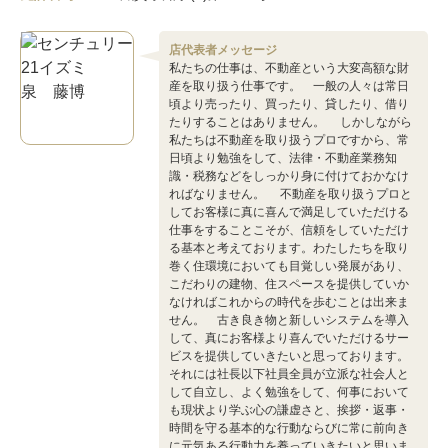
店代表者メッセージ
私たちの仕事は、不動産という大変高額な財
産を取り扱う仕事です。 一般の人々は常日
頃より売ったり、買ったり、貸したり、借り
たりすることはありません。 しかしながら
私たちは不動産を取り扱うプロですから、常
日頃より勉強をして、法律・不動産業務知
識・税務などをしっかり身に付けておかなけ
ればなりません。 不動産を取り扱うプロと
してお客様に真に喜んで満足していただける
仕事をすることこそが、信頼をしていただけ
る基本と考えております。わたしたちを取り
巻く住環境においても目覚しい発展があり、
こだわりの建物、住スペースを提供していか
なければこれからの時代を歩むことは出来ま
せん。 古き良き物と新しいシステムを導入
して、真にお客様より喜んでいただけるサー
ビスを提供していきたいと思っております。
それには社長以下社員全員が立派な社会人と
して自立し、よく勉強をして、何事において
も現状より学ぶ心の謙虚さと、挨拶・返事・
時間を守る基本的な行動ならびに常に前向き
に元気ある行動力を養っていきたいと思いま