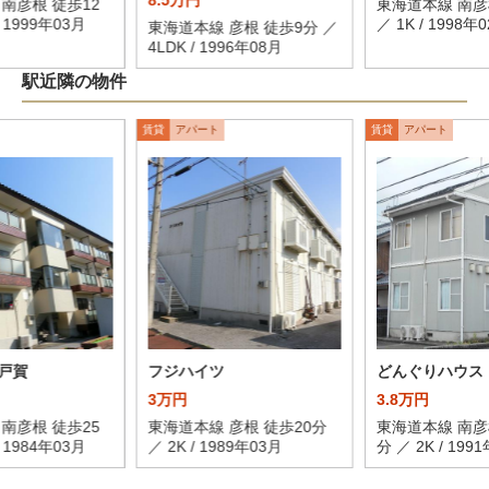
8.5万円
南彦根 徒歩12
東海道本線 南彦
/ 1999年03月
／ 1K / 1998年
東海道本線 彦根 徒歩9分 ／
4LDK / 1996年08月
駅近隣の物件
賃貸
アパート
賃貸
アパート
戸賀
フジハイツ
どんぐりハウス
3万円
3.8万円
南彦根 徒歩25
東海道本線 彦根 徒歩20分
東海道本線 南彦
/ 1984年03月
／ 2K / 1989年03月
分 ／ 2K / 199