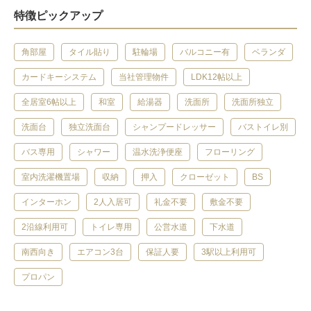
特徴ピックアップ
角部屋
タイル貼り
駐輪場
バルコニー有
ベランダ
カードキーシステム
当社管理物件
LDK12帖以上
全居室6帖以上
和室
給湯器
洗面所
洗面所独立
洗面台
独立洗面台
シャンプードレッサー
バストイレ別
バス専用
シャワー
温水洗浄便座
フローリング
室内洗濯機置場
収納
押入
クローゼット
BS
インターホン
2人入居可
礼金不要
敷金不要
2沿線利用可
トイレ専用
公営水道
下水道
南西向き
エアコン3台
保証人要
3駅以上利用可
プロパン