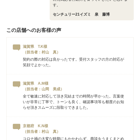
す。
センチュリー21イズミ 泉 藤博
この店舗へのお客様の声
滋賀県 T.K様
（担当者：村山 真）
契約の際の対応は良かったです。受付スタッフの方の対応が
笑顔でよかった。
滋賀県 A.M様
（担当者：山岡 美成）
全て敏速に対応して頂き完結までの時間が早かった。言葉使
いが非常に丁寧で、トーンも良く、確認事項等も都度のお知
らせ頂きスムーズに段取りできました。
京都府 K.N様
（担当者：村山 真）
コロナ禍の大変な時期にもかかわらず、商談をうまくまとめ