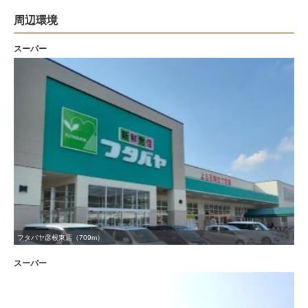
周辺環境
スーパー
フタバヤ彦根東店（709m）
スーパー