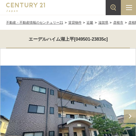
不動産・不動産情報のセンチュリー21
賃貸物件
近畿
滋賀県
彦根市
彦根
エーデルハイム湖上平[049501-23835c]