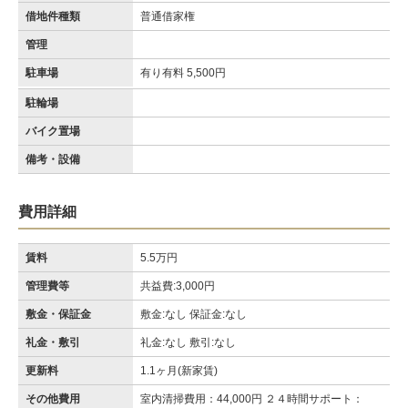
借地件種類
普通借家権
管理
駐車場
有り有料 5,500円
駐輪場
バイク置場
備考・設備
費用詳細
賃料
5.5万円
管理費等
共益費:3,000円
敷金・保証金
敷金:なし 保証金:なし
礼金・敷引
礼金:なし 敷引:なし
更新料
1.1ヶ月(新家賃)
その他費用
室内清掃費用：44,000円 ２４時間サポート：