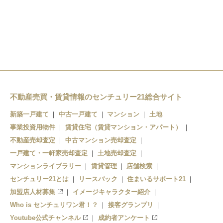
スクリーン駅
彦根駅
稲枝駅
ひこね芹川駅
彦根口駅
高宮駅
不動産売買・賃貸情報のセンチュリー21総合サイト
新築一戸建て
中古一戸建て
マンション
土地
事業投資用物件
賃貸住宅（賃貸マンション・アパート）
不動産売却査定
中古マンション売却査定
一戸建て・一軒家売却査定
土地売却査定
マンションライブラリー
賃貸管理
店舗検索
センチュリー21とは
リースバック
住まいるサポート21
加盟店人材募集
イメージキャラクター紹介
Who is センチュリワン君！？
接客グランプリ
Youtube公式チャンネル
成約者アンケート