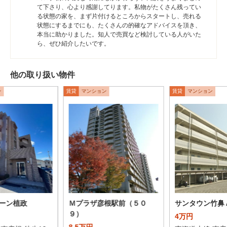
て下さり、心より感謝してります。私物がたくさん残ってい
る状態の家を、まず片付けるところからスタートし、売れる
状態にするまでにも、たくさんの的確なアドバイスを頂き、
本当に助かりました。知人で売買など検討している人がいた
ら、ぜひ紹介したいです。
他の取り扱い物件
ン
賃貸
マンション
賃貸
マンション
ーン植政
Ｍプラザ彦根駅前（５０
サンタウン竹鼻
９）
4万円