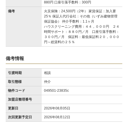
880円 口座引落手数料：300円
備考
火災保険：24,500円（2年） 家賃保証：加入要
25％ 保証人代行会社：その他（いずみ建物管理
保証協会） 仲介手数料：1.1ヶ月
ハウスクリーニング費用：４４，０００円 ２４
時間サポート：８８０円／月 口座引落手数料：
３００円／月 保証料：最低保証料２０，０００
円～総賃料の２５％
備考情報
引渡時期
相談
取引態様
仲介
物件コード
049501-23835c
加盟店整理番号
更新日
2026年08月05日
次回更新予定日
2026年08月12日