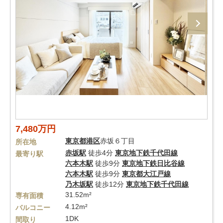
7,480万円
東京都
港区
赤坂６丁目
所在地
赤坂駅
徒歩4分
東京地下鉄千代田線
最寄り駅
六本木駅
徒歩9分
東京地下鉄日比谷線
六本木駅
徒歩9分
東京都大江戸線
乃木坂駅
徒歩12分
東京地下鉄千代田線
31.52m²
専有面積
4.12m²
バルコニー
1DK
間取り