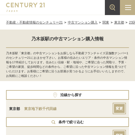
不動産・不動産情報のセンチュリー21
中古マンション購入
関東
東京都
23
乃木坂駅の中古マンション購入情報
乃木坂駅「東京都」の中古マンションをお探しなら不動産フランチャイズ店舗数ナンバー1
のセンチュリー21におまかせ下さい。お客様の住みたいエリア・条件の中古マンション情
報を17件紹介しております。住みたい沿線・駅・地域や、ご希望に合った間取り、予算・
ご希望の家賃、徒歩時間などの条件から、ご希望に沿った中古マンション情報を見つけて
いただけます。お客様にご希望に沿うお部屋が見つかるようにお手伝いいたしますので、
お気軽にご相談ください！
沿線から探す
変更
東京都
東京地下鉄千代田線
条件で絞り込む