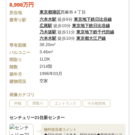
8,998万円
東京都
港区
西麻布４丁目
所在地
六本木駅
徒歩9分
東京地下鉄日比谷線
最寄り駅
広尾駅
徒歩10分
東京地下鉄日比谷線
乃木坂駅
徒歩11分
東京地下鉄千代田線
六本木駅
徒歩10分
東京都大江戸線
38.20m²
専有面積
3.46m²
バルコニー
1LDK
間取り
2/14階
階数
1996年03月
築年月
空家
建物現況
画像カテゴリ
外観
間取り
エントランス
その他現地
センチュリー21住新センター
物件担当者コメント