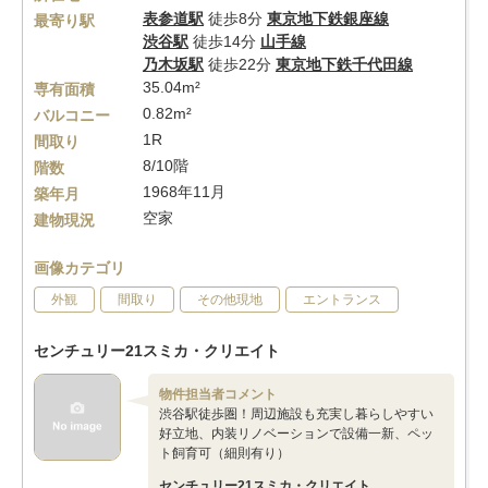
表参道駅
徒歩8分
東京地下鉄銀座線
最寄り駅
渋谷駅
徒歩14分
山手線
乃木坂駅
徒歩22分
東京地下鉄千代田線
35.04m²
専有面積
0.82m²
バルコニー
1R
間取り
8/10階
階数
1968年11月
築年月
空家
建物現況
画像カテゴリ
外観
間取り
その他現地
エントランス
センチュリー21スミカ・クリエイト
物件担当者コメント
渋谷駅徒歩圏！周辺施設も充実し暮らしやすい
好立地、内装リノベーションで設備一新、ペッ
ト飼育可（細則有り）
センチュリー21スミカ・クリエイト