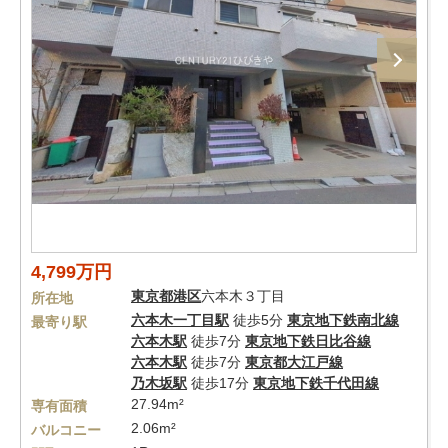
4,799万円
東京都
港区
六本木３丁目
所在地
六本木一丁目駅
徒歩5分
東京地下鉄南北線
最寄り駅
六本木駅
徒歩7分
東京地下鉄日比谷線
六本木駅
徒歩7分
東京都大江戸線
乃木坂駅
徒歩17分
東京地下鉄千代田線
27.94m²
専有面積
2.06m²
バルコニー