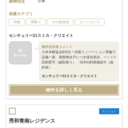
空家
建物現況
画像カテゴリ
外観
間取り
その他現地
エントランス
センチュリー21スミカ・クリエイト
物件担当者コメント
六本木駅徒歩約5分！内装リノベーション実施で
設備一新、南西角住戸につき採光良好、ペット2
匹飼育可（細則有り）、SOHO利用相談可（規
約有）
センチュリー21スミカ・クリエイト
物件を詳しく見る
マンション
秀和青南レジデンス