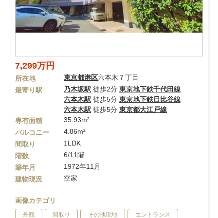
7,299万円
東京都
港区
六本木７丁目
所在地
乃木坂駅
徒歩2分
東京地下鉄千代田線
最寄り駅
六本木駅
徒歩5分
東京地下鉄日比谷線
六本木駅
徒歩5分
東京都大江戸線
35.93m²
専有面積
4.86m²
バルコニー
1LDK
間取り
6/11階
階数
1972年11月
築年月
空家
建物現況
画像カテゴリ
外観
間取り
その他現地
エントランス