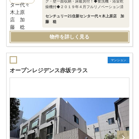
グ・壁一面収納・床暖房付！◆食洗機・浴室乾
燥機付◆２０１９年４月フルリノベーション済
センチュリー21住新センター代々木上原店 加
藤 稔
物件を詳しく見る
マンション
オープンレジデンス赤坂テラス