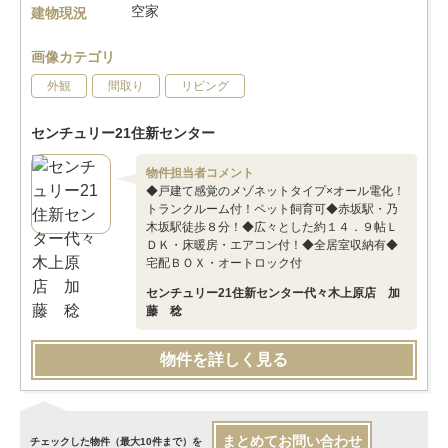
空家
建物現況
画像カテゴリ
外観
間取り
リビング
センチュリー21住新センター
物件担当者コメント
◆戸建て感覚のメゾネットタイプ×オール電化！
トランクルーム付！ペット飼育可◆赤坂駅・乃
木坂駅徒歩８分！◆広々とした約１４．９帖Ｌ
ＤＫ・床暖房・エアコン付！◆全居室収納有◆
宅配ＢＯＸ・オートロック付
センチュリー21住新センター代々木上原店 加
藤 稔
物件を詳しく見る
まとめてお問い合わせ
チェックした物件（最大10件まで）を