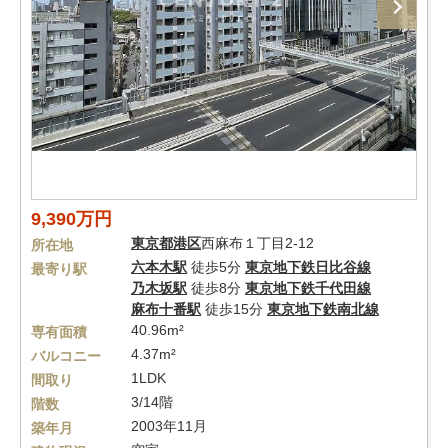
9,390万円
東京都
港区
西麻布１丁目2-12
所在地
六本木駅
徒歩5分
東京地下鉄日比谷線
最寄り駅
乃木坂駅
徒歩8分
東京地下鉄千代田線
麻布十番駅
徒歩15分
東京地下鉄南北線
40.96m²
専有面積
4.37m²
バルコニー
1LDK
間取り
3/14階
階数
2003年11月
築年月