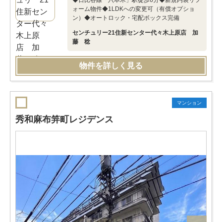
◆日比谷線「六本木」駅徒歩6分◆新規内装リフ
ォーム物件◆1LDKへの変更可（有償オプショ
ン）◆オートロック・宅配ボックス完備
センチュリー21住新センター代々木上原店 加
藤 稔
物件を詳しく見る
マンション
秀和麻布笄町レジデンス