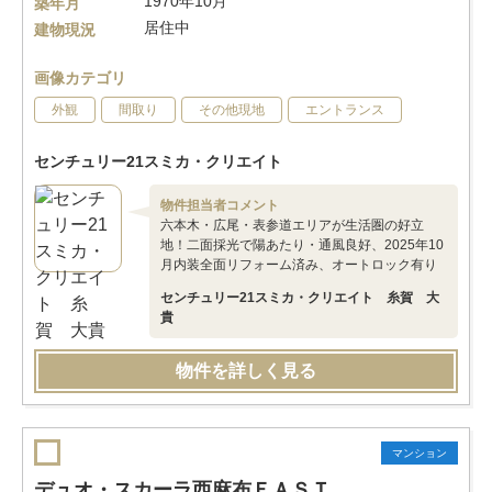
1970年10月
築年月
居住中
建物現況
画像カテゴリ
外観
間取り
その他現地
エントランス
センチュリー21スミカ・クリエイト
物件担当者コメント
六本木・広尾・表参道エリアが生活圏の好立
地！二面採光で陽あたり・通風良好、2025年10
月内装全面リフォーム済み、オートロック有り
センチュリー21スミカ・クリエイト 糸賀 大
貴
物件を詳しく見る
マンション
デュオ・スカーラ西麻布ＥＡＳＴ