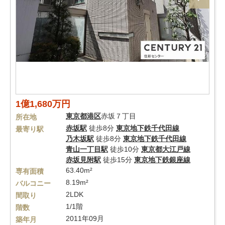
1億1,680万円
東京都
港区
赤坂７丁目
所在地
赤坂駅
徒歩8分
東京地下鉄千代田線
最寄り駅
乃木坂駅
徒歩8分
東京地下鉄千代田線
青山一丁目駅
徒歩10分
東京都大江戸線
赤坂見附駅
徒歩15分
東京地下鉄銀座線
63.40m²
専有面積
8.19m²
バルコニー
2LDK
間取り
1/1階
階数
2011年09月
築年月