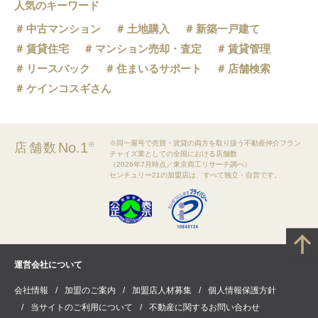
人気のキーワード
中古マンション
土地購入
新築一戸建て
賃貸住宅
マンション売却・査定
賃貸管理
リースバック
住まいるサポート
店舗検索
ケインコスギさん
※同一屋号で売買・賃貸の両方を取り扱う不動産仲介フラン
No.1
店舗数
※
チャイズ業としての全国における店舗数
（2026年7月時点／東京商工リサーチ調べ）
センチュリー21の加盟店は、すべて独立・自営です。
運営会社について
会社情報
加盟のご案内
加盟店人材募集
個人情報保護方針
当サイトのご利用について
不動産に関するお問い合わせ