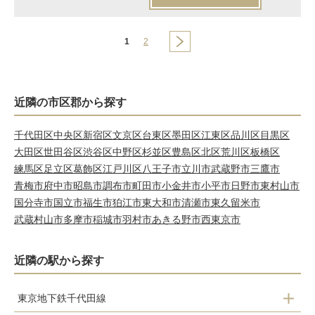
1
2
近隣の市区郡から探す
千代田区
中央区
新宿区
文京区
台東区
墨田区
江東区
品川区
目黒区
大田区
世田谷区
渋谷区
中野区
杉並区
豊島区
北区
荒川区
板橋区
練馬区
足立区
葛飾区
江戸川区
八王子市
立川市
武蔵野市
三鷹市
青梅市
府中市
昭島市
調布市
町田市
小金井市
小平市
日野市
東村山市
国分寺市
国立市
福生市
狛江市
東大和市
清瀬市
東久留米市
武蔵村山市
多摩市
稲城市
羽村市
あきる野市
西東京市
近隣の駅から探す
東京地下鉄千代田線