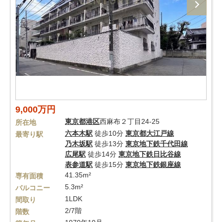
9,000万円
東京都
港区
西麻布２丁目24-25
所在地
六本木駅
徒歩10分
東京都大江戸線
最寄り駅
乃木坂駅
徒歩13分
東京地下鉄千代田線
広尾駅
徒歩14分
東京地下鉄日比谷線
表参道駅
徒歩15分
東京地下鉄銀座線
41.35m²
専有面積
5.3m²
バルコニー
1LDK
間取り
2/7階
階数