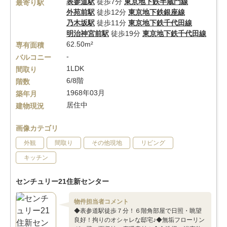
表参道駅
徒歩7分
東京地下鉄半蔵門線
最寄り駅
外苑前駅
徒歩12分
東京地下鉄銀座線
乃木坂駅
徒歩11分
東京地下鉄千代田線
明治神宮前駅
徒歩19分
東京地下鉄千代田線
62.50m²
専有面積
-
バルコニー
1LDK
間取り
6/8階
階数
1968年03月
築年月
居住中
建物現況
画像カテゴリ
外観
間取り
その他現地
リビング
キッチン
センチュリー21住新センター
物件担当者コメント
◆表参道駅徒歩７分！６階角部屋で日照・眺望
良好！拘りのオシャレな邸宅♪◆無垢フローリン