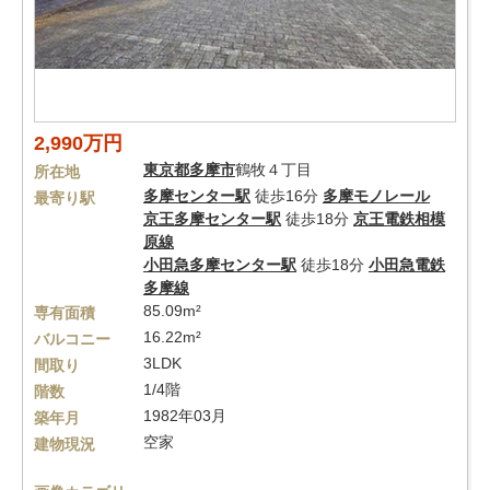
2,990万円
東京都
多摩市
鶴牧４丁目
所在地
多摩センター駅
徒歩16分
多摩モノレール
最寄り駅
京王多摩センター駅
徒歩18分
京王電鉄相模
原線
小田急多摩センター駅
徒歩18分
小田急電鉄
多摩線
85.09m²
専有面積
16.22m²
バルコニー
3LDK
間取り
1/4階
階数
1982年03月
築年月
空家
建物現況