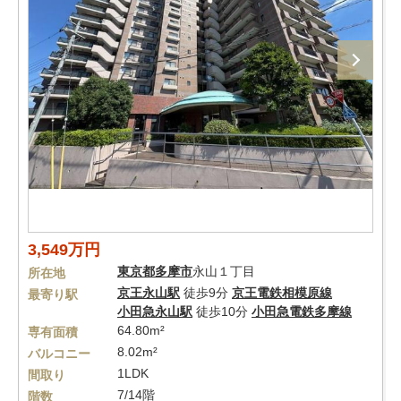
3,549万円
東京都
多摩市
永山１丁目
所在地
京王永山駅
徒歩9分
京王電鉄相模原線
最寄り駅
小田急永山駅
徒歩10分
小田急電鉄多摩線
64.80m²
専有面積
8.02m²
バルコニー
1LDK
間取り
7/14階
階数