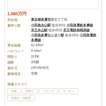
1,580万円
東京都
多摩市
愛宕２丁目
所在地
小田急永山駅
徒歩20分
小田急電鉄多摩線
最寄り駅
京王永山駅
徒歩20分
京王電鉄相模原線
小田急多摩センター駅
徒歩28分
小田急電鉄
多摩線
52.58m²
専有面積
9.18m²
バルコニー
2LDK
間取り
2/5階
階数
1972年05月
築年月
空家
建物現況
画像カテゴリ
外観
間取り
リビング
キッチン
洗面台・洗面所