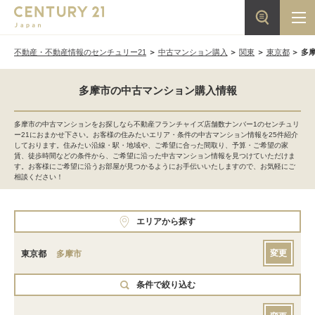
不動産・不動産情報のセンチュリー21
中古マンション購入
関東
東京都
多
多摩市の中古マンション購入情報
多摩市の中古マンションをお探しなら不動産フランチャイズ店舗数ナンバー1のセンチュリ
ー21におまかせ下さい。お客様の住みたいエリア・条件の中古マンション情報を25件紹介
しております。住みたい沿線・駅・地域や、ご希望に合った間取り、予算・ご希望の家
賃、徒歩時間などの条件から、ご希望に沿った中古マンション情報を見つけていただけま
す。お客様にご希望に沿うお部屋が見つかるようにお手伝いいたしますので、お気軽にご
相談ください！
エリアから探す
変更
東京都
多摩市
条件で絞り込む