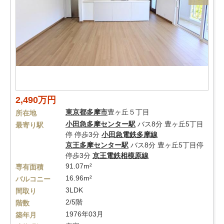
2,490万円
東京都
多摩市
豊ヶ丘５丁目
所在地
小田急多摩センター駅
バス8分 豊ヶ丘5丁目
最寄り駅
停 停歩3分
小田急電鉄多摩線
京王多摩センター駅
バス8分 豊ヶ丘5丁目停
停歩3分
京王電鉄相模原線
91.07m²
専有面積
16.96m²
バルコニー
3LDK
間取り
2/5階
階数
1976年03月
築年月