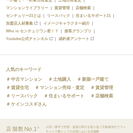
一戸建て・一軒家売却査定
土地売却査定
マンションライブラリー
賃貸管理
店舗検索
センチュリー21とは
リースバック
住まいるサポート21
加盟店人材募集
イメージキャラクター紹介
Who is センチュリワン君！？
接客グランプリ
Youtube公式チャンネル
成約者アンケート
人気のキーワード
中古マンション
土地購入
新築一戸建て
賃貸住宅
マンション売却・査定
賃貸管理
リースバック
住まいるサポート
店舗検索
ケインコスギさん
※同一屋号で売買・賃貸の両方を取り扱う不動産仲介フラン
No.1
店舗数
※
チャイズ業としての全国における店舗数