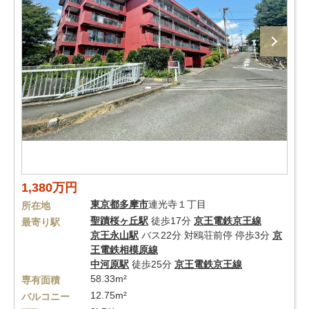
1,380万円
東京都
多摩市
連光寺１丁目
所在地
聖蹟桜ヶ丘駅
徒歩17分
京王電鉄京王線
最寄り駅
京王永山駅
バス22分 対鴎荘前停 停歩3分
京
王電鉄相模原線
中河原駅
徒歩25分
京王電鉄京王線
58.33m²
専有面積
12.75m²
バルコニー