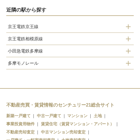
近隣の駅から探す
京王電鉄京王線
京王電鉄相模原線
聖蹟桜ヶ丘駅
小田急電鉄多摩線
京王永山駅
多摩モノレール
小田急永山駅
京王多摩センター駅
多摩センター駅
小田急多摩センター駅
唐木田駅
不動産売買・賃貸情報のセンチュリー21総合サイト
新築一戸建て
中古一戸建て
マンション
土地
事業投資用物件
賃貸住宅（賃貸マンション・アパート）
不動産売却査定
中古マンション売却査定