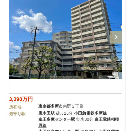
3,390万円
東京都
多摩市
南野３丁目
所在地
唐木田駅
徒歩25分
小田急電鉄多摩線
最寄り駅
京王多摩センター駅
徒歩30分
京王電鉄相模
原線