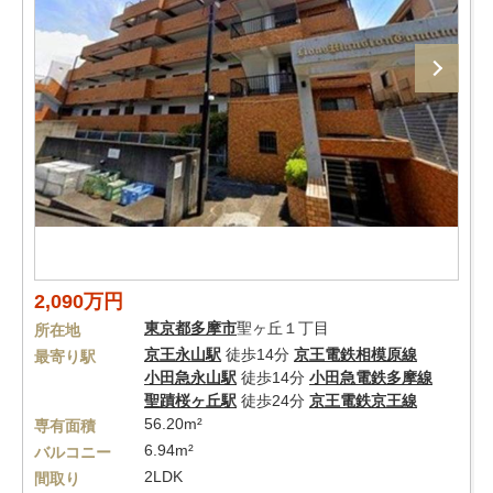
2,090万円
東京都
多摩市
聖ヶ丘１丁目
所在地
京王永山駅
徒歩14分
京王電鉄相模原線
最寄り駅
小田急永山駅
徒歩14分
小田急電鉄多摩線
聖蹟桜ヶ丘駅
徒歩24分
京王電鉄京王線
56.20m²
専有面積
6.94m²
バルコニー
2LDK
間取り