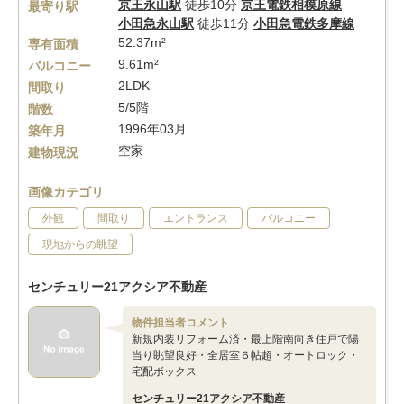
京王永山駅
徒歩10分
京王電鉄相模原線
最寄り駅
小田急永山駅
徒歩11分
小田急電鉄多摩線
52.37m²
専有面積
9.61m²
バルコニー
2LDK
間取り
5/5階
階数
1996年03月
築年月
空家
建物現況
画像カテゴリ
外観
間取り
エントランス
バルコニー
現地からの眺望
センチュリー21アクシア不動産
物件担当者コメント
新規内装リフォーム済・最上階南向き住戸で陽
当り眺望良好・全居室６帖超・オートロック・
宅配ボックス
センチュリー21アクシア不動産