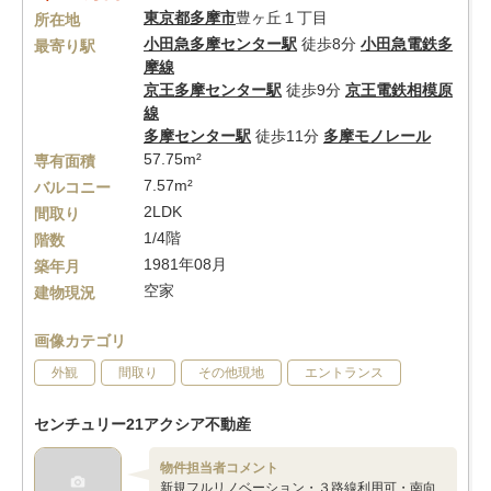
東京都
多摩市
豊ヶ丘１丁目
所在地
小田急多摩センター駅
徒歩8分
小田急電鉄多
最寄り駅
摩線
京王多摩センター駅
徒歩9分
京王電鉄相模原
線
多摩センター駅
徒歩11分
多摩モノレール
57.75m²
専有面積
7.57m²
バルコニー
2LDK
間取り
1/4階
階数
1981年08月
築年月
空家
建物現況
画像カテゴリ
外観
間取り
その他現地
エントランス
センチュリー21アクシア不動産
物件担当者コメント
新規フルリノベーション・３路線利用可・南向