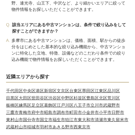
野、連光寺、山王下、中沢など、より細かいエリアに絞って
物件情報をお探しいただくことができます。
Q.
該当エリアにある中古マンションは、条件で絞り込みをして
探すことができますか？
A.
多摩市にある中古マンションは、価格、面積、駅からの徒歩
分をはじめとした基本的な絞り込み機能から、中古マンショ
ンに特化した立地、特徴、設備などのこだわり条件での絞り
込み機能で物件情報をお探しいただくことができます。
近隣エリアから探す
千代田区
中央区
港区
新宿区
文京区
台東区
墨田区
江東区
品川区
目黒区
大田区
世田谷区
渋谷区
中野区
杉並区
豊島区
北区
荒川区
板橋区
練馬区
足立区
葛飾区
江戸川区
八王子市
立川市
武蔵野市
三鷹市
青梅市
府中市
昭島市
調布市
町田市
小金井市
小平市
日野市
東村山市
国分寺市
国立市
福生市
狛江市
東大和市
清瀬市
東久留米市
武蔵村山市
稲城市
羽村市
あきる野市
西東京市