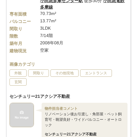
小田急多摩センター駅
徒歩30分
小田急電鉄
多摩線
70.73m²
専有面積
13.77m²
バルコニー
3LDK
間取り
7/14階
階数
2008年08月
築年月
空家
建物現況
画像カテゴリ
外観
間取り
その他現地
エントランス
玄関
センチュリー21アクシア不動産
物件担当者コメント
リノベーション後お引渡し・角部屋・ペット飼
育可・眺望良好・ワイドバルコニー・オートロ
ック
センチュリー21アクシア不動産