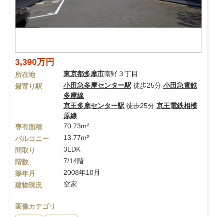
3,390万円
東京都
多摩市
南野３丁目
所在地
小田急多摩センター駅
徒歩25分
小田急電鉄
最寄り駅
多摩線
京王多摩センター駅
徒歩25分
京王電鉄相模
原線
70.73m²
専有面積
13.77m²
バルコニー
3LDK
間取り
7/14階
階数
2008年10月
築年月
空家
建物現況
画像カテゴリ