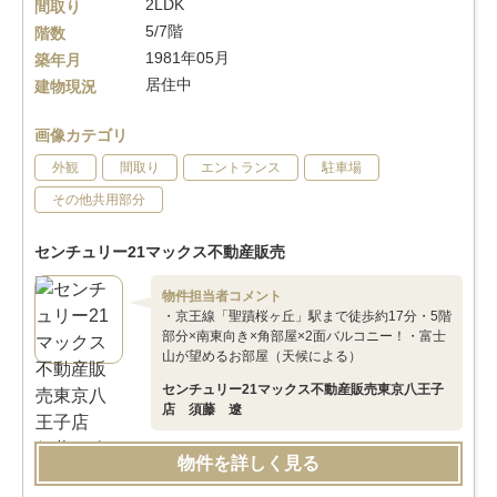
2LDK
間取り
5/7階
階数
1981年05月
築年月
居住中
建物現況
画像カテゴリ
外観
間取り
エントランス
駐車場
その他共用部分
センチュリー21マックス不動産販売
物件担当者コメント
・京王線「聖蹟桜ヶ丘」駅まで徒歩約17分・5階
部分×南東向き×角部屋×2面バルコニー！・富士
山が望めるお部屋（天候による）
センチュリー21マックス不動産販売東京八王子
店 須藤 遼
物件を詳しく見る