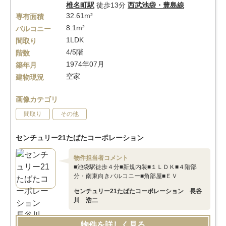
椎名町駅
徒歩13分
西武池袋・豊島線
32.61m²
専有面積
8.1m²
バルコニー
1LDK
間取り
4/5階
階数
1974年07月
築年月
空家
建物現況
画像カテゴリ
間取り
その他
センチュリー21たばたコーポレーション
物件担当者コメント
■池袋駅徒歩４分■新規内装■１ＬＤＫ■４階部
分・南東向きバルコニー■角部屋■ＥＶ
センチュリー21たばたコーポレーション 長谷
川 浩二
物件を詳しく見る