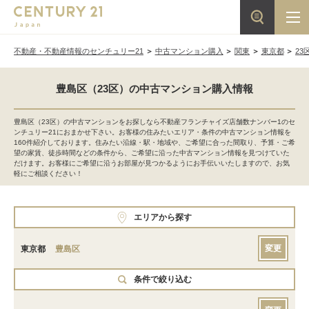
不動産・不動産情報のセンチュリー21
中古マンション購入
関東
東京都
23
豊島区（23区）の中古マンション購入情報
豊島区（23区）の中古マンションをお探しなら不動産フランチャイズ店舗数ナンバー1のセ
ンチュリー21におまかせ下さい。お客様の住みたいエリア・条件の中古マンション情報を
160件紹介しております。住みたい沿線・駅・地域や、ご希望に合った間取り、予算・ご希
望の家賃、徒歩時間などの条件から、ご希望に沿った中古マンション情報を見つけていた
だけます。お客様にご希望に沿うお部屋が見つかるようにお手伝いいたしますので、お気
軽にご相談ください！
エリアから探す
変更
東京都
豊島区
条件で絞り込む