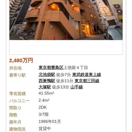
2,480万円
東京都
豊島区
上池袋４丁目
所在地
北池袋駅
徒歩7分
東武鉄道東上線
最寄り駅
西巣鴨駅
徒歩11分
東京都三田線
大塚駅
徒歩13分
山手線
41.55m²
専有面積
2.4m²
バルコニー
2DK
間取り
3/7階
階数
1986年01月
築年月
賃貸中
建物現況