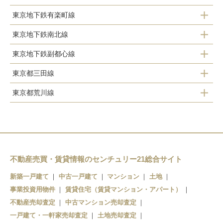
巣鴨駅
東京地下鉄有楽町線
池袋駅
椎名町駅
下板橋駅
駒込駅
東京地下鉄南北線
千川駅
東長崎駅
東京地下鉄副都心線
駒込駅
要町駅
東京都三田線
千川駅
池袋駅
東京都荒川線
西巣鴨駅
要町駅
東池袋駅
新庚申塚駅
巣鴨駅
池袋駅
庚申塚駅
雑司が谷駅
巣鴨新田駅
不動産売買・賃貸情報のセンチュリー21総合サイト
新築一戸建て
中古一戸建て
マンション
土地
大塚駅前駅
事業投資用物件
賃貸住宅（賃貸マンション・アパート）
向原駅
不動産売却査定
中古マンション売却査定
一戸建て・一軒家売却査定
土地売却査定
東池袋四丁目駅