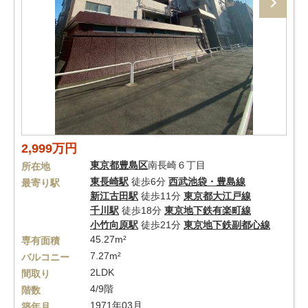
2,999万円
東京都
豊島区
南長崎６丁目
所在地
東長崎駅
徒歩6分
西武池袋・豊島線
最寄り駅
新江古田駅
徒歩11分
東京都大江戸線
千川駅
徒歩18分
東京地下鉄有楽町線
小竹向原駅
徒歩21分
東京地下鉄副都心線
45.27m²
専有面積
7.27m²
バルコニー
2LDK
間取り
4/9階
階数
1971年03月
築年月