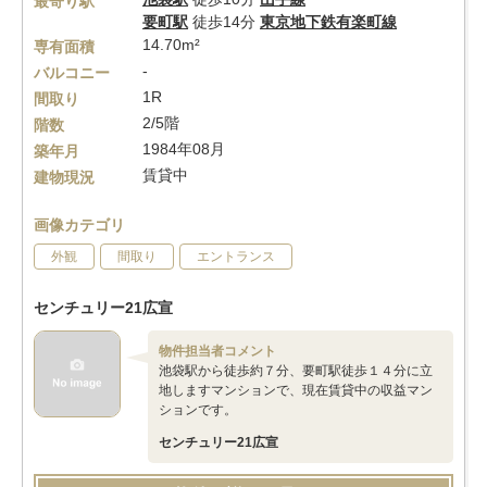
最寄り駅
要町駅
徒歩14分
東京地下鉄有楽町線
14.70m²
専有面積
-
バルコニー
1R
間取り
2/5階
階数
1984年08月
築年月
賃貸中
建物現況
画像カテゴリ
外観
間取り
エントランス
センチュリー21広宣
物件担当者コメント
池袋駅から徒歩約７分、要町駅徒歩１４分に立
地しますマンションで、現在賃貸中の収益マン
ションです。
センチュリー21広宣