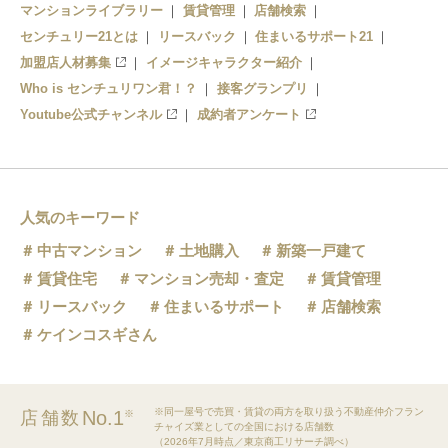
マンションライブラリー
賃貸管理
店舗検索
センチュリー21とは
都電雑司ヶ谷駅
リースバック
住まいるサポート21
加盟店人材募集
イメージキャラクター紹介
鬼子母神前駅
Who is センチュリワン君！？
接客グランプリ
Youtube公式チャンネル
成約者アンケート
学習院下駅
人気のキーワード
中古マンション
土地購入
新築一戸建て
賃貸住宅
マンション売却・査定
賃貸管理
リースバック
住まいるサポート
店舗検索
ケインコスギさん
※同一屋号で売買・賃貸の両方を取り扱う不動産仲介フラン
No.1
店舗数
※
チャイズ業としての全国における店舗数
（2026年7月時点／東京商工リサーチ調べ）