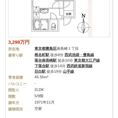
3,298万円
東京都
豊島区
南長崎１丁目
所在地
椎名町駅
徒歩8分
西武池袋・豊島線
最寄り駅
落合南長崎駅
徒歩10分
東京都大江戸線
下落合駅
徒歩14分
西武鉄道新宿線
目白駅
徒歩19分
山手線
45.56m²
専有面積
-
バルコニー
2LDK
間取り
5/9階
階数
1971年11月
築年月
空家
建物現況