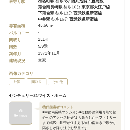
椎名町駅
徒歩8分
西武池袋・豊島線
最寄り駅
落合南長崎駅
徒歩10分
東京都大江戸線
下落合駅
徒歩13分
西武鉄道新宿線
中井駅
徒歩16分
西武鉄道新宿線
45.56m²
専有面積
-
バルコニー
2LDK
間取り
5/9階
階数
1971年11月
築年月
空家
建物現況
画像カテゴリ
外観
間取り
その他
センチュリー21ワイズ・ホーム
物件担当者コメント
■中銀南長崎マンシオン■複数路線利用可能で都
心へのアクセス良好/１人暮らしからファミリー
まで幅広い世帯が住まえる物件/南向きで暖かな
陽ざしが降り注ぐお部屋です