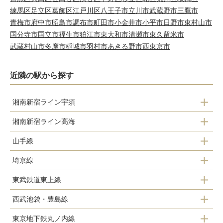
練馬区
足立区
葛飾区
江戸川区
八王子市
立川市
武蔵野市
三鷹市
青梅市
府中市
昭島市
調布市
町田市
小金井市
小平市
日野市
東村山市
国分寺市
国立市
福生市
狛江市
東大和市
清瀬市
東久留米市
武蔵村山市
多摩市
稲城市
羽村市
あきる野市
西東京市
近隣の駅から探す
湘南新宿ライン宇須
湘南新宿ライン高海
池袋駅
山手線
池袋駅
埼京線
目白駅
東武鉄道東上線
池袋駅
池袋駅
西武池袋・豊島線
池袋駅
大塚駅
東京地下鉄丸ノ内線
池袋駅
北池袋駅