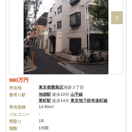
980万円
東京都
豊島区
池袋３丁目
所在地
池袋駅
徒歩10分
山手線
最寄り駅
要町駅
徒歩14分
東京地下鉄有楽町線
14.80m²
専有面積
-
バルコニー
1R
間取り
1/5階
階数