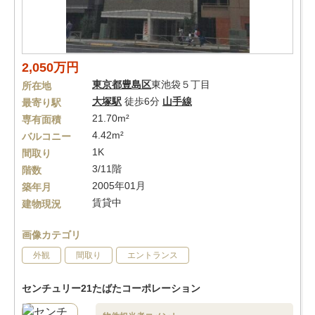
2,050万円
東京都
豊島区
東池袋５丁目
所在地
大塚駅
徒歩6分
山手線
最寄り駅
21.70m²
専有面積
4.42m²
バルコニー
1K
間取り
3/11階
階数
2005年01月
築年月
賃貸中
建物現況
画像カテゴリ
外観
間取り
エントランス
センチュリー21たばたコーポレーション