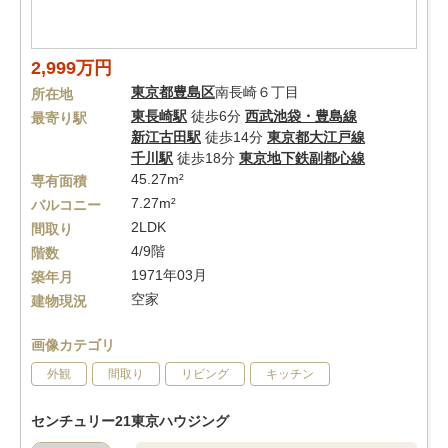
2,999万円
東京都
豊島区
南長崎６丁目
所在地
東長崎駅
徒歩6分
西武池袋・豊島線
最寄り駅
新江古田駅
徒歩14分
東京都大江戸線
千川駅
徒歩18分
東京地下鉄副都心線
45.27m²
専有面積
7.27m²
バルコニー
2LDK
間取り
4/9階
階数
1971年03月
築年月
空家
建物現況
画像カテゴリ
外観
間取り
リビング
キッチン
センチュリー21東京ハウジング