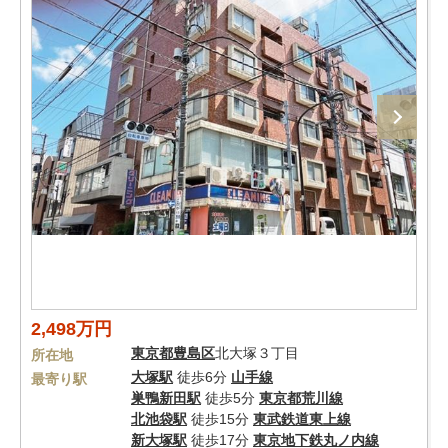
2,498万円
東京都
豊島区
北大塚３丁目
所在地
大塚駅
徒歩6分
山手線
最寄り駅
巣鴨新田駅
徒歩5分
東京都荒川線
北池袋駅
徒歩15分
東武鉄道東上線
新大塚駅
徒歩17分
東京地下鉄丸ノ内線