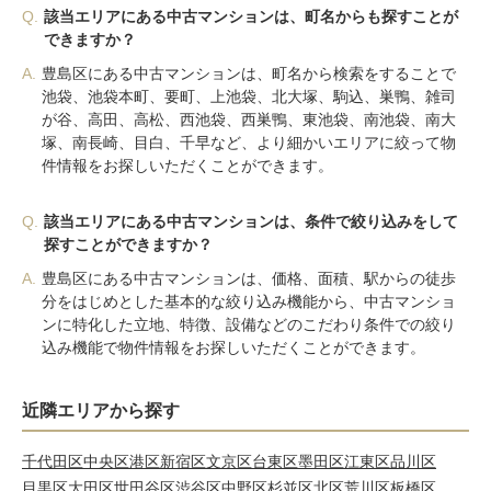
Q.
該当エリアにある中古マンションは、町名からも探すことが
できますか？
A.
豊島区にある中古マンションは、町名から検索をすることで
池袋、池袋本町、要町、上池袋、北大塚、駒込、巣鴨、雑司
が谷、高田、高松、西池袋、西巣鴨、東池袋、南池袋、南大
塚、南長崎、目白、千早など、より細かいエリアに絞って物
件情報をお探しいただくことができます。
Q.
該当エリアにある中古マンションは、条件で絞り込みをして
探すことができますか？
A.
豊島区にある中古マンションは、価格、面積、駅からの徒歩
分をはじめとした基本的な絞り込み機能から、中古マンショ
ンに特化した立地、特徴、設備などのこだわり条件での絞り
込み機能で物件情報をお探しいただくことができます。
近隣エリアから探す
千代田区
中央区
港区
新宿区
文京区
台東区
墨田区
江東区
品川区
目黒区
大田区
世田谷区
渋谷区
中野区
杉並区
北区
荒川区
板橋区