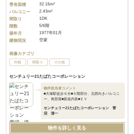
32.16m²
専有面積
2.43m²
バルコニー
1DK
間取り
5/6階
階数
1977年01月
築年月
空家
建物現況
画像カテゴリ
外観
間取り
その他
センチュリー21たばたコーポレーション
物件担当者コメント
■大塚駅徒歩６分■５階部分、北西向きバルコニ
ー、角部屋■新規内装■ＥＶ
センチュリー21たばたコーポレーション 菅
沼 清一
物件を詳しく見る