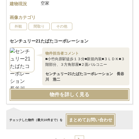
空家
建物現況
画像カテゴリ
外観
間取り
その他
センチュリー21たばたコーポレーション
物件担当者コメント
■小竹向原駅徒歩１３分■新規内装■３ＬＤＫ■３
階部分、３方角部屋■２面バルコニー
センチュリー21たばたコーポレーション 長谷
川 浩二
物件を詳しく見る
まとめてお問い合わせ
チェックした物件（最大10件まで）を