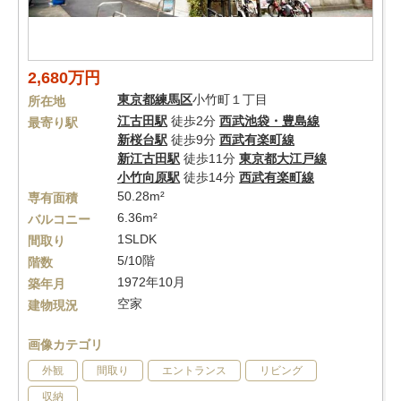
2,680万円
東京都
練馬区
小竹町１丁目
所在地
江古田駅
徒歩2分
西武池袋・豊島線
最寄り駅
新桜台駅
徒歩9分
西武有楽町線
新江古田駅
徒歩11分
東京都大江戸線
小竹向原駅
徒歩14分
西武有楽町線
50.28m²
専有面積
6.36m²
バルコニー
1SLDK
間取り
5/10階
階数
1972年10月
築年月
空家
建物現況
画像カテゴリ
外観
間取り
エントランス
リビング
収納