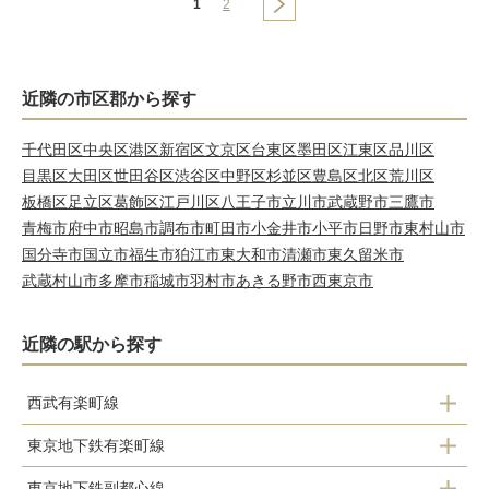
1
2
近隣の市区郡から探す
千代田区
中央区
港区
新宿区
文京区
台東区
墨田区
江東区
品川区
目黒区
大田区
世田谷区
渋谷区
中野区
杉並区
豊島区
北区
荒川区
板橋区
足立区
葛飾区
江戸川区
八王子市
立川市
武蔵野市
三鷹市
青梅市
府中市
昭島市
調布市
町田市
小金井市
小平市
日野市
東村山市
国分寺市
国立市
福生市
狛江市
東大和市
清瀬市
東久留米市
武蔵村山市
多摩市
稲城市
羽村市
あきる野市
西東京市
近隣の駅から探す
西武有楽町線
小竹向原
東京地下鉄有楽町線
新桜台
東京地下鉄副都心線