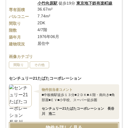
小竹向原駅
徒歩19分
東京地下鉄有楽町線
36.67m²
専有面積
7.74m²
バルコニー
2DK
間取り
4/7階
階数
1976年06月
築年月
居住中
建物現況
画像カテゴリ
間取り
その他
センチュリー21たばたコーポレーション
物件担当者コメント
■中板橋駅徒歩１３分■２ＤＫ■４階・南向き■角
部屋■ＥＶ■小学校、スーパー徒歩圏
センチュリー21たばたコーポレーション 長谷
川 浩二
物件を詳しく見る