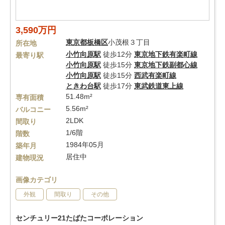
3,590万円
東京都
板橋区
小茂根３丁目
所在地
小竹向原駅
徒歩12分
東京地下鉄有楽町線
最寄り駅
小竹向原駅
徒歩15分
東京地下鉄副都心線
小竹向原駅
徒歩15分
西武有楽町線
ときわ台駅
徒歩17分
東武鉄道東上線
51.48m²
専有面積
5.56m²
バルコニー
2LDK
間取り
1/6階
階数
1984年05月
築年月
居住中
建物現況
画像カテゴリ
外観
間取り
その他
センチュリー21たばたコーポレーション