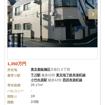
1,350万円
東京都
板橋区
大谷口２丁目
所在地
千川駅
徒歩12分
東京地下鉄有楽町線
最寄り駅
小竹向原駅
徒歩12分
西武有楽町線
28.17m²
専有面積
-
バルコニー
1R
間取り
2/3階
階数