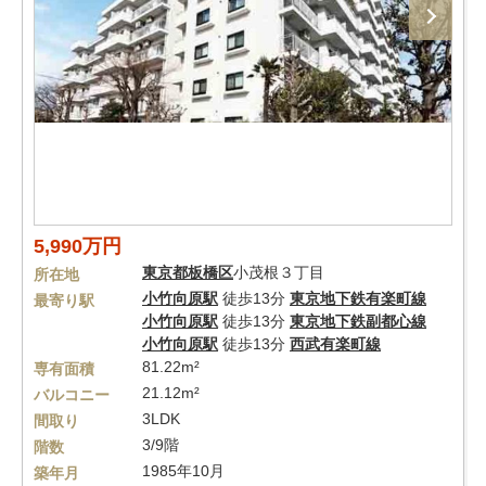
5,990万円
東京都
板橋区
小茂根３丁目
所在地
小竹向原駅
徒歩13分
東京地下鉄有楽町線
最寄り駅
小竹向原駅
徒歩13分
東京地下鉄副都心線
小竹向原駅
徒歩13分
西武有楽町線
81.22m²
専有面積
21.12m²
バルコニー
3LDK
間取り
3/9階
階数
1985年10月
築年月