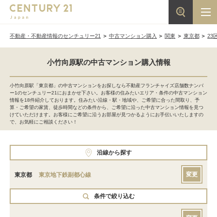
不動産・不動産情報のセンチュリー21
中古マンション購入
関東
東京都
23
小竹向原駅の中古マンション購入情報
小竹向原駅「東京都」の中古マンションをお探しなら不動産フランチャイズ店舗数ナンバ
ー1のセンチュリー21におまかせ下さい。お客様の住みたいエリア・条件の中古マンション
情報を18件紹介しております。住みたい沿線・駅・地域や、ご希望に合った間取り、予
算・ご希望の家賃、徒歩時間などの条件から、ご希望に沿った中古マンション情報を見つ
けていただけます。お客様にご希望に沿うお部屋が見つかるようにお手伝いいたしますの
で、お気軽にご相談ください！
沿線から探す
変更
東京都
東京地下鉄副都心線
条件で絞り込む