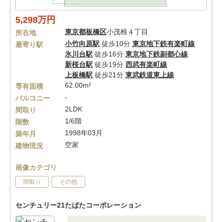
5,298万円
東京都
板橋区
小茂根４丁目
所在地
小竹向原駅
徒歩10分
東京地下鉄有楽町線
最寄り駅
氷川台駅
徒歩16分
東京地下鉄副都心線
新桜台駅
徒歩19分
西武有楽町線
上板橋駅
徒歩21分
東武鉄道東上線
62.00m²
専有面積
-
バルコニー
2LDK
間取り
1/6階
階数
1998年03月
築年月
空家
建物現況
画像カテゴリ
間取り
その他
センチュリー21たばたコーポレーション