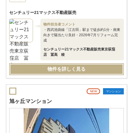
センチュリー21マックス不動産販売
物件担当者コメント
・西武池袋線「江古田」駅まで徒歩約1分・南東
向きで陽当たり良好・2026年7月リフォーム完
成
センチュリー21マックス不動産販売東京荻窪
店 冨高 稜
物件を詳しく見る
NEW
マンション
旭ヶ丘マンション