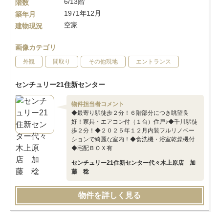
6/13階
階数
1971年12月
築年月
空家
建物現況
画像カテゴリ
外観
間取り
その他現地
エントランス
センチュリー21住新センター
物件担当者コメント
◆最寄り駅徒歩２分！６階部分につき眺望良
好！家具・エアコン付（１台）住戸♪◆千川駅徒
歩２分！◆２０２５年１２月内装フルリノベー
ションで綺麗な室内！◆食洗機・浴室乾燥機付
◆宅配ＢＯＸ有
センチュリー21住新センター代々木上原店 加
藤 稔
物件を詳しく見る