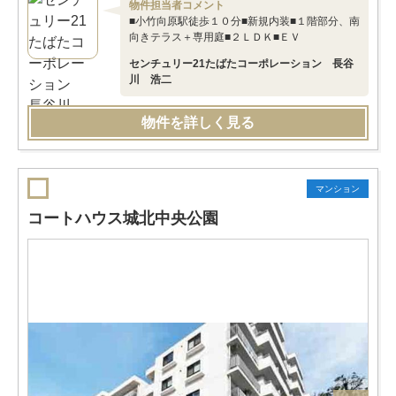
物件担当者コメント
■小竹向原駅徒歩１０分■新規内装■１階部分、南
向きテラス＋専用庭■２ＬＤＫ■ＥＶ
センチュリー21たばたコーポレーション 長谷
川 浩二
物件を詳しく見る
マンション
コートハウス城北中央公園