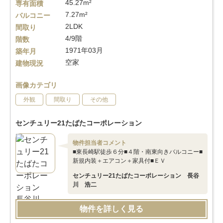
45.27m²
専有面積
7.27m²
バルコニー
2LDK
間取り
4/9階
階数
1971年03月
築年月
空家
建物現況
画像カテゴリ
外観
間取り
その他
センチュリー21たばたコーポレーション
物件担当者コメント
■東長崎駅徒歩６分■４階・南東向きバルコニー■
新規内装＋エアコン＋家具付■ＥＶ
センチュリー21たばたコーポレーション 長谷
川 浩二
物件を詳しく見る