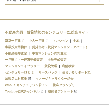
地下鉄赤塚
練馬
地下鉄赤塚
平和台
平和台
氷川台
小竹向原
氷川台
不動産売買・賃貸情報のセンチュリー21総合サイト
千川
小竹向原
新築一戸建て
中古一戸建て
マンション
土地
事業投資用物件
千川
賃貸住宅（賃貸マンション・アパート）
要町
不動産売却査定
中古マンション売却査定
要町
池袋
一戸建て・一軒家売却査定
土地売却査定
マンションライブラリー
賃貸管理
店舗検索
池袋
センチュリー21とは
リースバック
住まいるサポート21
加盟店人材募集
イメージキャラクター紹介
Who is センチュリワン君！？
接客グランプリ
Youtube公式チャンネル
成約者アンケート