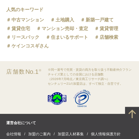
人気のキーワード
中古マンション
土地購入
新築一戸建て
賃貸住宅
マンション売却・査定
賃貸管理
リースバック
住まいるサポート
店舗検索
ケインコスギさん
※同一屋号で売買・賃貸の両方を取り扱う不動産仲介フラン
No.1
店舗数
※
チャイズ業としての全国における店舗数
（2026年7月時点／東京商工リサーチ調べ）
センチュリー21の加盟店は、すべて独立・自営です。
運営会社について
会社情報
加盟のご案内
加盟店人材募集
個人情報保護方針