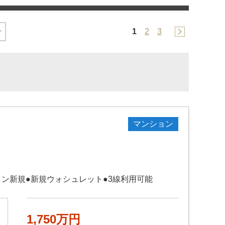
1
2
3
マンション
ン新規●新規ウォシュレット●3線利用可能
1,750万円