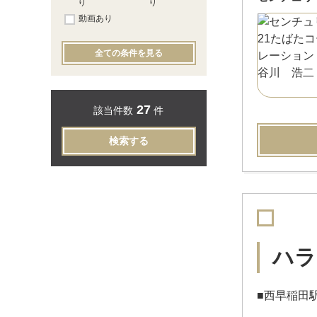
り
り
動画あり
全ての条件を見る
27
該当件数
件
検索する
ハラ
■西早稲田