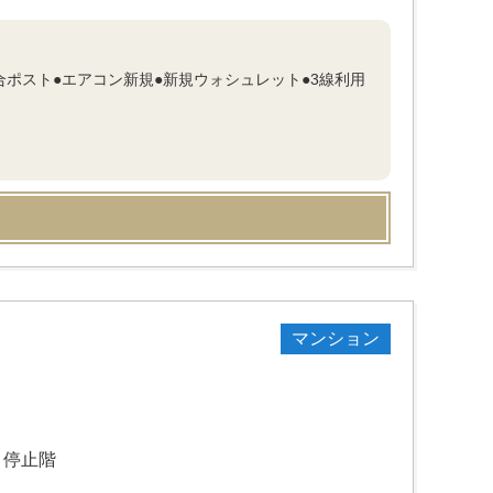
合ポスト●エアコン新規●新規ウォシュレット●3線利用
マンション
Ｖ停止階