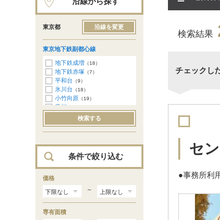
沿線から探す
東京都
沿線を変更
検索結果
東京地下鉄副都心線
地下鉄成増
（18）
チェックし
地下鉄赤塚
（7）
平和台
（9）
氷川台
（18）
小竹向原
（19）
千川
（12）
要町
（37）
検索する
池袋
（87）
雑司が谷
（27）
西早稲田
（29）
セン
東新宿
（29）
条件で絞り込む
新宿三丁目
（25）
北参道
（17）
●事務所利
明治神宮前
価格
（18）
渋谷
（94）
～
専有面積