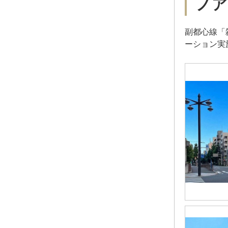
ノア
副都心線「
ーション実