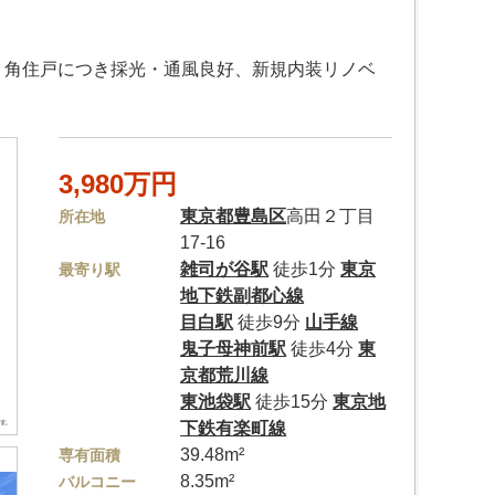
、角住戸につき採光・通風良好、新規内装リノベ
3,980万円
東京都
豊島区
高田２丁目
所在地
17-16
雑司が谷駅
徒歩1分
東京
最寄り駅
地下鉄副都心線
目白駅
徒歩9分
山手線
鬼子母神前駅
徒歩4分
東
京都荒川線
東池袋駅
徒歩15分
東京地
下鉄有楽町線
39.48m²
専有面積
8.35m²
バルコニー