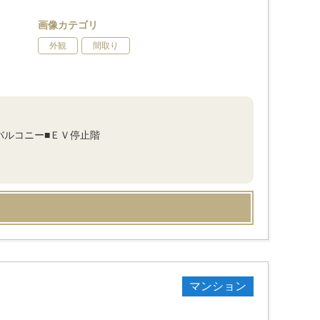
画像カテゴリ
外観
間取り
バルコニー■ＥＶ停止階
マンション