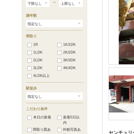
～
築年数
間取り
1R
1K/1DK
1LDK
2K/2DK
2LDK
3K/3DK
3LDK
4K/4DK
4LDK以上
駅徒歩
こだわり条件
本日の新着
新着5日以
内
間取り図あ
外観写真あ
センチュリ