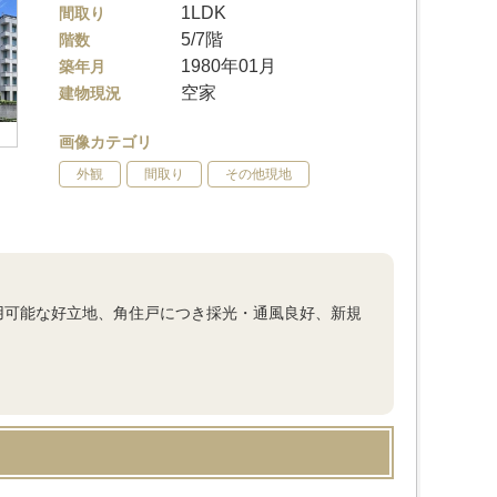
1LDK
間取り
5/7階
階数
1980年01月
築年月
空家
建物現況
画像カテゴリ
外観
間取り
その他現地
用可能な好立地、角住戸につき採光・通風良好、新規