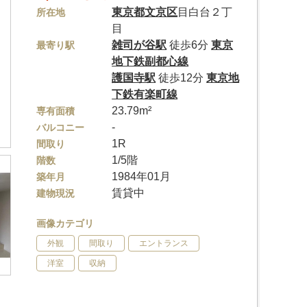
東京都
文京区
目白台２丁
所在地
目
雑司が谷駅
徒歩6分
東京
最寄り駅
地下鉄副都心線
護国寺駅
徒歩12分
東京地
下鉄有楽町線
23.79m²
専有面積
-
バルコニー
1R
間取り
1/5階
階数
1984年01月
築年月
賃貸中
建物現況
画像カテゴリ
外観
間取り
エントランス
洋室
収納