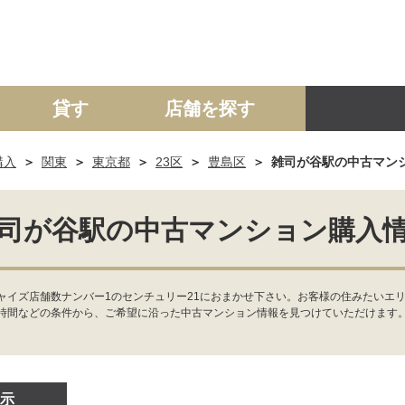
貸す
店舗を探す
購入
関東
東京都
23区
豊島区
雑司が谷駅の中古マン
建て
マンション
土地
事業投資用
司が谷駅の中古マンション購入
ャイズ店舗数ナンバー1のセンチュリー21におまかせ下さい。お客様の住みたいエリ
時間などの条件から、ご希望に沿った中古マンション情報を見つけていただけます
示