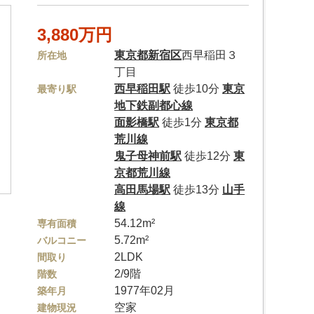
3,880万円
東京都
新宿区
西早稲田３
所在地
丁目
西早稲田駅
徒歩10分
東京
最寄り駅
地下鉄副都心線
面影橋駅
徒歩1分
東京都
荒川線
鬼子母神前駅
徒歩12分
東
京都荒川線
高田馬場駅
徒歩13分
山手
線
54.12m²
専有面積
5.72m²
バルコニー
2LDK
間取り
2/9階
階数
1977年02月
築年月
空家
建物現況