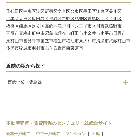
千代田区
中央区
港区
新宿区
文京区
台東区
墨田区
江東区
品川区
目黒区
大田区
世田谷区
渋谷区
中野区
杉並区
豊島区
北区
荒川区
板橋区
練馬区
足立区
葛飾区
江戸川区
八王子市
立川市
武蔵野市
三鷹市
青梅市
府中市
昭島市
調布市
町田市
小金井市
小平市
日野市
東村山市
国分寺市
国立市
福生市
狛江市
東大和市
清瀬市
武蔵村山市
多摩市
稲城市
羽村市
あきる野市
西東京市
近隣の駅から探す
西武池袋・豊島線
東久留米駅
不動産売買・賃貸情報のセンチュリー21総合サイト
新築一戸建て
中古一戸建て
マンション
土地