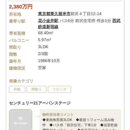
2,380万円
東京都
東久留米市
前沢４丁目12-14
所在地
花小金井駅
バス6分 前沢住宅停 停歩1分
西武
最寄り駅
鉄道新宿線
68.40m²
専有面積
5.97m²
バルコニー
3LDK
間取り
2/3階
階数
1986年10月
築年月
空家
建物現況
画像カテゴリ
外観
間取り
リビング
センチュリー21アーバンステージ
物件担当者コメント
◆東南角部屋3LDK ◆新規リフォーム済み物
件 ◆バス停「前沢住宅」下車1分 ◆浴室乾燥