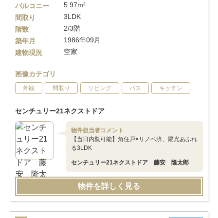
5.97m²
バルコニー
3LDK
間取り
2/3階
階数
1986年09月
築年月
空家
建物現況
画像カテゴリ
外観
間取り
リビング
バス
キッチン
センチュリー21ネクストドア
物件担当者コメント
【当日内覧可能】角住戸×リノベ済、陽光あふれ
る3LDK
センチュリー21ネクストドア 藤安 隆太郎
物件を詳しく見る