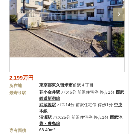
2,199万円
東京都
東久留米市
前沢４丁目
所在地
花小金井駅
バス6分 前沢住宅停 停歩1分
西武
最寄り駅
鉄道新宿線
武蔵境駅
バス14分 前沢住宅停 停歩1分
中央
本線
清瀬駅
バス25分 前沢住宅停 停歩1分
西武池
袋・豊島線
68.40m²
専有面積