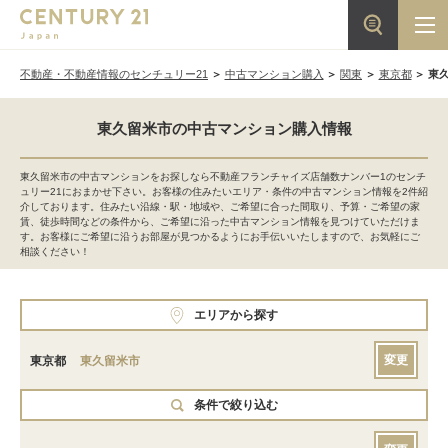
不動産・不動産情報のセンチュリー21
中古マンション購入
関東
東京都
東
東久留米市の中古マンション購入情報
東久留米市の中古マンションをお探しなら不動産フランチャイズ店舗数ナンバー1のセンチ
ュリー21におまかせ下さい。お客様の住みたいエリア・条件の中古マンション情報を2件紹
介しております。住みたい沿線・駅・地域や、ご希望に合った間取り、予算・ご希望の家
賃、徒歩時間などの条件から、ご希望に沿った中古マンション情報を見つけていただけま
す。お客様にご希望に沿うお部屋が見つかるようにお手伝いいたしますので、お気軽にご
相談ください！
エリアから探す
変更
東京都
東久留米市
条件で絞り込む