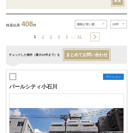
変更
408
検索結果
件
1
2
3
4
5
…
41
まとめてお問い合わせ
チェックした物件（最大10件まで）を
マンション
パールシティ小石川