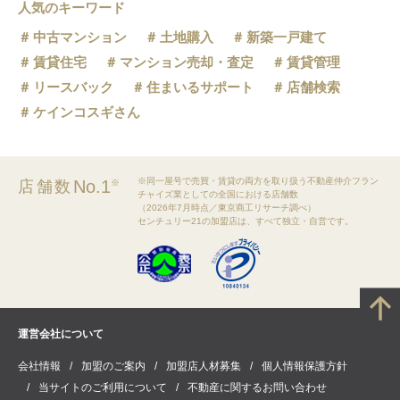
人気のキーワード
中古マンション
土地購入
新築一戸建て
賃貸住宅
マンション売却・査定
賃貸管理
リースバック
住まいるサポート
店舗検索
ケインコスギさん
※同一屋号で売買・賃貸の両方を取り扱う不動産仲介フラン
No.1
店舗数
※
チャイズ業としての全国における店舗数
（2026年7月時点／東京商工リサーチ調べ）
センチュリー21の加盟店は、すべて独立・自営です。
運営会社について
会社情報
加盟のご案内
加盟店人材募集
個人情報保護方針
当サイトのご利用について
不動産に関するお問い合わせ