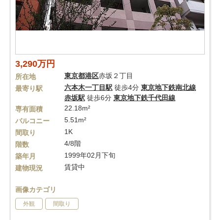
3,290万円
東京都
港区
赤坂２丁目
所在地
六本木一丁目駅
徒歩4分
東京地下鉄南北線
最寄り駅
赤坂駅
徒歩6分
東京地下鉄千代田線
22.18m²
専有面積
5.51m²
バルコニー
1K
間取り
4/8階
階数
1999年02月下旬
築年月
賃貸中
建物現況
画像カテゴリ
外観
間取り