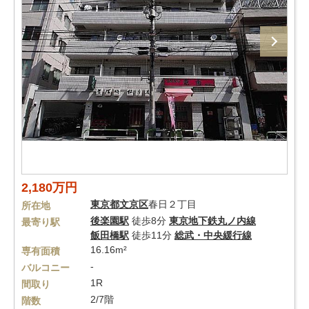
2,180万円
東京都
文京区
春日２丁目
所在地
後楽園駅
徒歩8分
東京地下鉄丸ノ内線
最寄り駅
飯田橋駅
徒歩11分
総武・中央緩行線
16.16m²
専有面積
-
バルコニー
1R
間取り
2/7階
階数