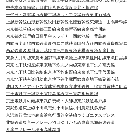
総武本線
京葉線
東海道本線
山手線
南武線
武蔵野線
横浜線
横須賀線
中央本線
青梅線
五日市線
八高線
京浜東北・根岸線
千代田・常磐緩行線
埼京線
総武・中央緩行線
東北新幹線
上越新幹線
山形新幹線
秋田新幹線
北陸新幹線
東海道・山陽新幹線
東京都浅草線
東京都三田線
東京都新宿線
東京都荒川線
東京都大江戸線
日暮里舎人ライナー
西武池袋・豊島線
西武有楽町線
西武鉄道新宿線
西武鉄道国分寺線
西武鉄道多摩湖線
西武鉄道多摩川線
西武鉄道拝島線
東急東横線
東急多摩川線
東急大井町線
東急田園都市線
東急池上線
東急世田谷線
東急目黒線
東京地下鉄銀座線
東京地下鉄丸ノ内線
東京地下鉄方南支線
東京地下鉄日比谷線
東京地下鉄東西線
東京地下鉄千代田線
東京地下鉄有楽町線
東京地下鉄半蔵門線
東京地下鉄副都心線
成田スカイアクセス
京成電鉄本線
京成電鉄押上線
京成電鉄金町線
京王電鉄京王線
京王電鉄高尾線
京王電鉄相模原線
京王電鉄井の頭線
東武伊勢崎・大師線
東武鉄道亀戸線
東武鉄道東上線
小田急電鉄小田原線
小田急電鉄多摩線
京浜急行電鉄本線
京浜急行電鉄空港線
つくばエクスプレス
北総鉄道
東京モノレール羽田
ゆりかもめ
東京臨海高速鉄道
多摩モノレール
埼玉高速鉄道