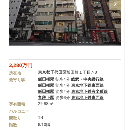
3,280万円
東京都
千代田区
飯田橋１丁目7-8
所在地
飯田橋駅
徒歩4分
総武・中央緩行線
最寄り駅
飯田橋駅
徒歩4分
東京地下鉄東西線
飯田橋駅
徒歩4分
東京地下鉄有楽町線
九段下駅
徒歩6分
東京地下鉄東西線
29.88m²
専有面積
-
バルコニー
1R
間取り
8/10階
階数