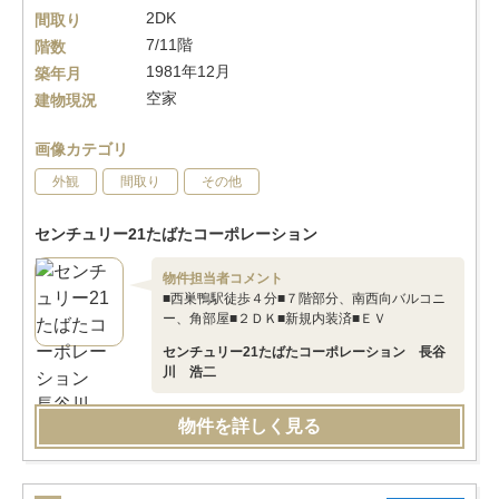
2DK
間取り
7/11階
階数
1981年12月
築年月
空家
建物現況
画像カテゴリ
外観
間取り
その他
センチュリー21たばたコーポレーション
物件担当者コメント
■西巣鴨駅徒歩４分■７階部分、南西向バルコニ
ー、角部屋■２ＤＫ■新規内装済■ＥＶ
センチュリー21たばたコーポレーション 長谷
川 浩二
物件を詳しく見る