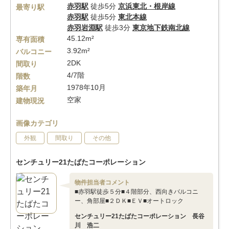
赤羽駅
徒歩5分
京浜東北・根岸線
最寄り駅
赤羽駅
徒歩5分
東北本線
赤羽岩淵駅
徒歩3分
東京地下鉄南北線
45.12m²
専有面積
3.92m²
バルコニー
2DK
間取り
4/7階
階数
1978年10月
築年月
空家
建物現況
画像カテゴリ
外観
間取り
その他
センチュリー21たばたコーポレーション
物件担当者コメント
■赤羽駅徒歩５分■４階部分、西向きバルコニ
ー、角部屋■２ＤＫ■ＥＶ■オートロック
センチュリー21たばたコーポレーション 長谷
川 浩二