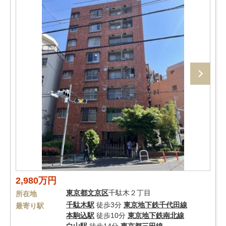
2,980万円
東京都
文京区
千駄木２丁目
所在地
千駄木駅
徒歩3分
東京地下鉄千代田線
最寄り駅
本駒込駅
徒歩10分
東京地下鉄南北線