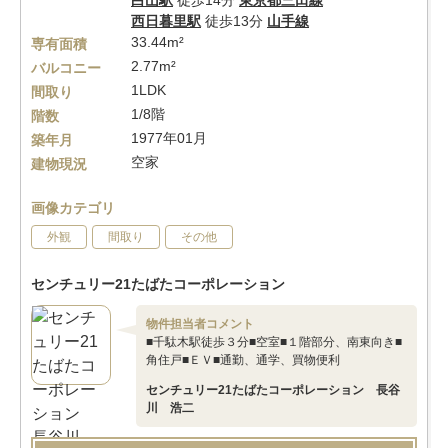
白山駅
徒歩14分
東京都三田線
西日暮里駅
徒歩13分
山手線
33.44m²
専有面積
2.77m²
バルコニー
1LDK
間取り
1/8階
階数
1977年01月
築年月
空家
建物現況
画像カテゴリ
外観
間取り
その他
センチュリー21たばたコーポレーション
物件担当者コメント
■千駄木駅徒歩３分■空室■１階部分、南東向き■
角住戸■ＥＶ■通勤、通学、買物便利
センチュリー21たばたコーポレーション 長谷
川 浩二