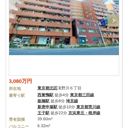
3,080万円
東京都
北区
滝野川６丁目
所在地
西巣鴨駅
徒歩4分
東京都三田線
最寄り駅
板橋駅
徒歩8分
埼京線
新庚申塚駅
徒歩10分
東京都荒川線
王子駅
徒歩22分
京浜東北・根岸線
39.60m²
専有面積
6.32m²
バルコニー