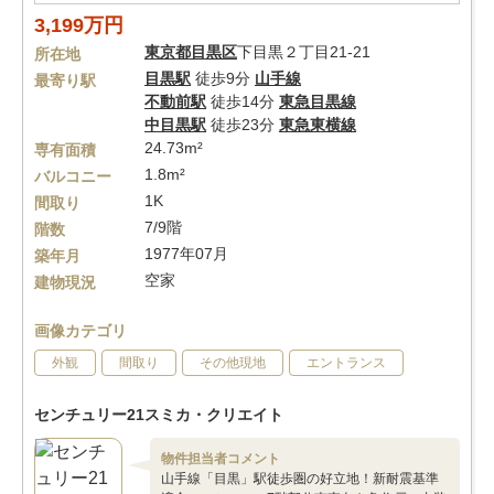
3,199万円
東京都
目黒区
下目黒２丁目21-21
所在地
目黒駅
徒歩9分
山手線
最寄り駅
不動前駅
徒歩14分
東急目黒線
中目黒駅
徒歩23分
東急東横線
24.73m²
専有面積
1.8m²
バルコニー
1K
間取り
7/9階
階数
1977年07月
築年月
空家
建物現況
画像カテゴリ
外観
間取り
その他現地
エントランス
センチュリー21スミカ・クリエイト
物件担当者コメント
山手線「目黒」駅徒歩圏の好立地！新耐震基準