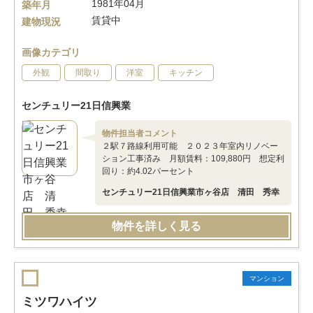
1981年04月
築年月
賃貸中
建物現況
画像カテゴリ
外観
間取り
洋室
キッチン
センチュリー21日信興業
物件担当者コメント
２駅７路線利用可能 ２０２３年室内リノベー
ション工事済み 月額賃料：109,880円 想定利
回り：約4.02パーセント
センチュリー21日信興業市ヶ谷店 清田 秀幸
物件を詳しく見る
マンション
ミツワハイツ