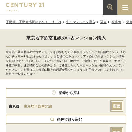
不動産・不動産情報のセンチュリー21
中古マンション購入
関東
東京都
東
東京地下鉄南北線の中古マンション購入
東京地下鉄南北線の中古マンションをお探しなら不動産フランチャイズ店舗数ナンバー1の
センチュリー21におまかせ下さい。お客様の住みたいエリア・条件の中古マンション情報
を408件紹介しております。住みたい沿線・駅・地域や、ご希望に合った間取り、予算・ご
希望の家賃、徒歩時間などの条件から、ご希望に沿った中古マンション情報を見つけてい
ただけます。お客様にご希望に沿うお部屋が見つかるようにお手伝いいたしますので、お
気軽にご相談ください！
沿線から探す
変更
東京都
東京地下鉄南北線
条件で絞り込む