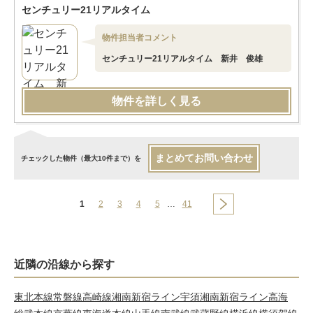
センチュリー21リアルタイム
物件担当者コメント
センチュリー21リアルタイム 新井 俊雄
物件を詳しく見る
まとめてお問い合わせ
チェックした物件（最大10件まで）を
1
2
3
4
5
…
41
近隣の沿線から探す
東北本線
常磐線
高崎線
湘南新宿ライン宇須
湘南新宿ライン高海