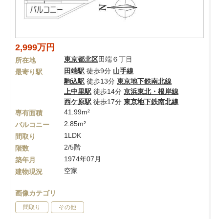
2,999万円
東京都
北区
田端６丁目
所在地
田端駅
徒歩9分
山手線
最寄り駅
駒込駅
徒歩13分
東京地下鉄南北線
上中里駅
徒歩14分
京浜東北・根岸線
西ケ原駅
徒歩17分
東京地下鉄南北線
41.99m²
専有面積
2.85m²
バルコニー
1LDK
間取り
2/5階
階数
1974年07月
築年月
空家
建物現況
画像カテゴリ
間取り
その他