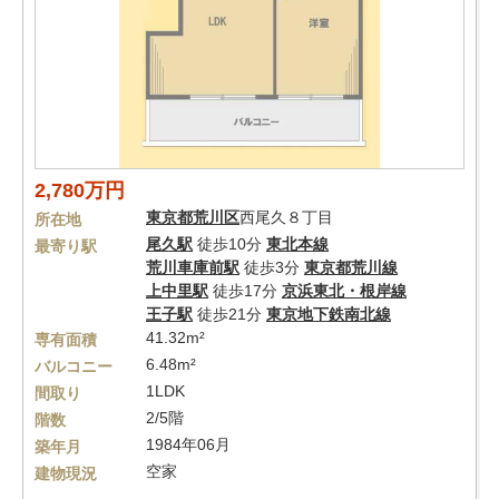
2,780万円
東京都
荒川区
西尾久８丁目
所在地
尾久駅
徒歩10分
東北本線
最寄り駅
荒川車庫前駅
徒歩3分
東京都荒川線
上中里駅
徒歩17分
京浜東北・根岸線
王子駅
徒歩21分
東京地下鉄南北線
41.32m²
専有面積
6.48m²
バルコニー
1LDK
間取り
2/5階
階数
1984年06月
築年月
空家
建物現況