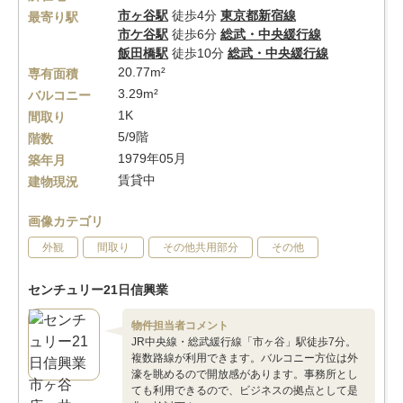
市ヶ谷駅
徒歩4分
東京都新宿線
最寄り駅
市ケ谷駅
徒歩6分
総武・中央緩行線
飯田橋駅
徒歩10分
総武・中央緩行線
20.77m²
専有面積
3.29m²
バルコニー
1K
間取り
5/9階
階数
1979年05月
築年月
賃貸中
建物現況
画像カテゴリ
外観
間取り
その他共用部分
その他
センチュリー21日信興業
物件担当者コメント
JR中央線・総武緩行線「市ヶ谷」駅徒歩7分。
複数路線が利用できます。バルコニー方位は外
濠を眺めるので開放感があります。事務所とし
ても利用できるので、ビジネスの拠点として是