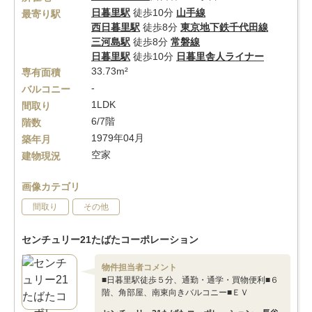
日暮里駅
徒歩10分
山手線
最寄り駅
西日暮里駅
徒歩8分
東京地下鉄千代田線
三河島駅
徒歩8分
常磐線
日暮里駅
徒歩10分
日暮里舎人ライナー
33.73m²
専有面積
-
バルコニー
1LDK
間取り
6/7階
階数
1979年04月
築年月
空家
建物現況
画像カテゴリ
間取り
その他
センチュリー21たばたコーポレーション
物件担当者コメント
■日暮里駅徒歩５分、通勤・通学・買物便利■６
階、角部屋、南東向きバルコニー■ＥＶ