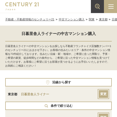
不動産・不動産情報のセンチュリー21
中古マンション購入
関東
東京都
日
日暮里舎人ライナーの中古マンション購入
日暮里舎人ライナーの中古マンションをお探しなら不動産フランチャイズ店舗数ナンバー1
のセンチュリー21におまかせ下さい。お客様の住みたいエリア・条件の中古マンション情
報を73件紹介しております。住みたい沿線・駅・地域や、ご希望に合った間取り、予算・
ご希望の家賃、徒歩時間などの条件から、ご希望に沿った中古マンション情報を見つけて
いただけます。お客様にご希望に沿うお部屋が見つかるようにお手伝いいたしますので、
お気軽にご相談ください！
沿線から探す
変更
東京都
日暮里舎人ライナー
条件で絞り込む