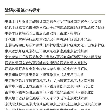
近隣の沿線から探す
東北本線
常磐線
高崎線
湘南新宿ライン宇須
湘南新宿ライン高海
総武本線
京葉線
東海道本線
山手線
南武線
武蔵野線
横浜線
横須賀線
中央本線
青梅線
五日市線
八高線
京浜東北・根岸線
千代田・常磐緩行線
埼京線
総武・中央緩行線
東北新幹線
上越新幹線
山形新幹線
秋田新幹線
北陸新幹線
東海道・山陽新幹線
東京都浅草線
東京都三田線
東京都新宿線
東京都荒川線
東京都大江戸線
西武池袋・豊島線
西武有楽町線
西武鉄道新宿線
西武鉄道国分寺線
西武鉄道多摩湖線
西武鉄道多摩川線
西武鉄道拝島線
東急東横線
東急多摩川線
東急大井町線
東急田園都市線
東急池上線
東急世田谷線
東急目黒線
東京地下鉄銀座線
東京地下鉄丸ノ内線
東京地下鉄方南支線
東京地下鉄日比谷線
東京地下鉄東西線
東京地下鉄千代田線
東京地下鉄有楽町線
東京地下鉄半蔵門線
東京地下鉄南北線
東京地下鉄副都心線
成田スカイアクセス
京成電鉄本線
京成電鉄押上線
京成電鉄金町線
京王電鉄京王線
京王電鉄高尾線