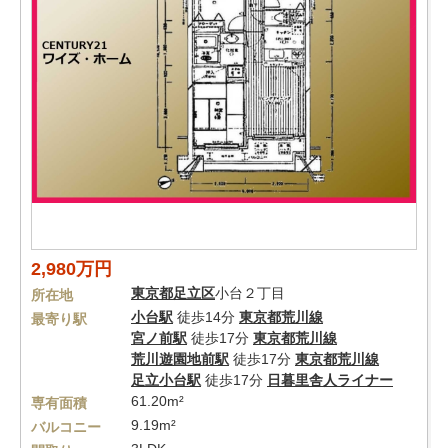
2,980万円
東京都
足立区
小台２丁目
所在地
小台駅
徒歩14分
東京都荒川線
最寄り駅
宮ノ前駅
徒歩17分
東京都荒川線
荒川遊園地前駅
徒歩17分
東京都荒川線
足立小台駅
徒歩17分
日暮里舎人ライナー
61.20m²
専有面積
9.19m²
バルコニー