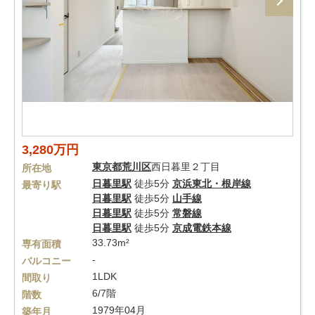
3,280万円
東京都
荒川区
西日暮里２丁目
所在地
日暮里駅
徒歩5分
京浜東北・根岸線
最寄り駅
日暮里駅
徒歩5分
山手線
日暮里駅
徒歩5分
常磐線
日暮里駅
徒歩5分
京成電鉄本線
33.73m²
専有面積
-
バルコニー
1LDK
間取り
6/7階
階数
1979年04月
築年月