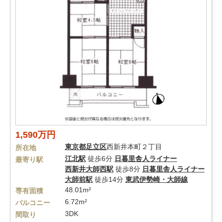
1,590万円
東京都
足立区
西新井本町２丁目
所在地
江北駅
徒歩6分
日暮里舎人ライナー
最寄り駅
西新井大師西駅
徒歩8分
日暮里舎人ライナー
大師前駅
徒歩14分
東武伊勢崎・大師線
48.01m²
専有面積
6.72m²
バルコニー
3DK
間取り