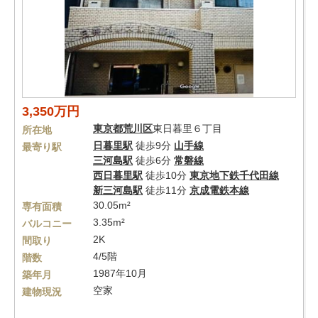
3,350万円
東京都
荒川区
東日暮里６丁目
所在地
日暮里駅
徒歩9分
山手線
最寄り駅
三河島駅
徒歩6分
常磐線
西日暮里駅
徒歩10分
東京地下鉄千代田線
新三河島駅
徒歩11分
京成電鉄本線
30.05m²
専有面積
3.35m²
バルコニー
2K
間取り
4/5階
階数
1987年10月
築年月
空家
建物現況