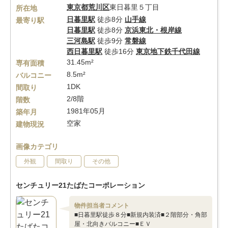
東京都
荒川区
東日暮里５丁目
所在地
日暮里駅
徒歩8分
山手線
最寄り駅
日暮里駅
徒歩8分
京浜東北・根岸線
三河島駅
徒歩9分
常磐線
西日暮里駅
徒歩16分
東京地下鉄千代田線
31.45m²
専有面積
8.5m²
バルコニー
1DK
間取り
2/8階
階数
1981年05月
築年月
空家
建物現況
画像カテゴリ
外観
間取り
その他
センチュリー21たばたコーポレーション
物件担当者コメント
■日暮里駅徒歩８分■新規内装済■２階部分・角部
屋・北向きバルコニー■ＥＶ