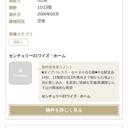
3LDK
間取り
11/13階
階数
2000年03月
築年月
空家
建物現況
画像カテゴリ
間取り
センチュリー21ワイズ・ホーム
物件担当者コメント
■ダイアパレスラ・セーヌ小台公園■小台駅徒歩
14分、11階部分3LDK/東向きで朝から心地よい
光が差し込み、全居室に収納を完備/高層階なら
ではの開放的な眺望
センチュリー21ワイズ・ホーム
物件を詳しく見る