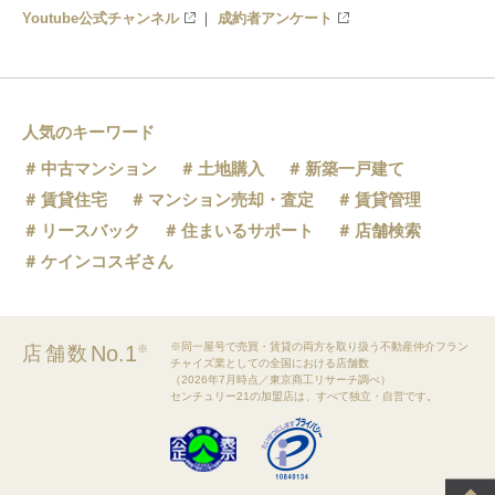
Youtube公式チャンネル
成約者アンケート
人気のキーワード
中古マンション
土地購入
新築一戸建て
賃貸住宅
マンション売却・査定
賃貸管理
リースバック
住まいるサポート
店舗検索
ケインコスギさん
※同一屋号で売買・賃貸の両方を取り扱う不動産仲介フラン
No.1
店舗数
※
チャイズ業としての全国における店舗数
（2026年7月時点／東京商工リサーチ調べ）
センチュリー21の加盟店は、すべて独立・自営です。