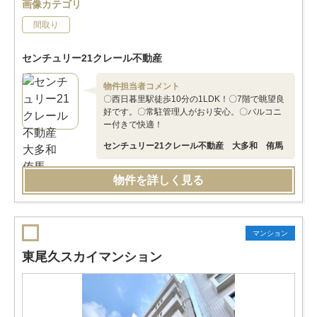
画像カテゴリ
間取り
センチュリー21クレール不動産
物件担当者コメント
〇西日暮里駅徒歩10分の1LDK！〇7階で眺望良
好です。〇常駐管理人がおり安心。〇バルコニ
ー付きで快適！
センチュリー21クレール不動産 大多和 侑馬
物件を詳しく見る
マンション
東尾久スカイマンション