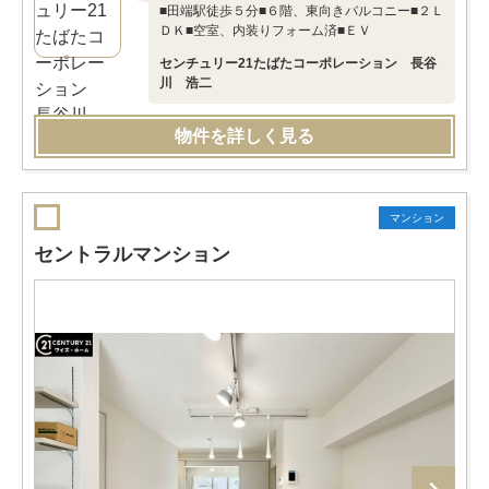
■田端駅徒歩５分■６階、東向きバルコニー■２Ｌ
ＤＫ■空室、内装りフォーム済■ＥＶ
センチュリー21たばたコーポレーション 長谷
川 浩二
物件を詳しく見る
マンション
セントラルマンション