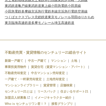
京王電鉄相模原線
京王電鉄井の頭線
東武伊勢崎・大師線
東武鉄道亀戸線
東武鉄道東上線
小田急電鉄小田原線
小田急電鉄多摩線
京浜急行電鉄本線
京浜急行電鉄空港線
つくばエクスプレス
北総鉄道
東京モノレール羽田
ゆりかもめ
東京臨海高速鉄道
多摩モノレール
埼玉高速鉄道
不動産売買・賃貸情報のセンチュリー21総合サイト
新築一戸建て
中古一戸建て
マンション
土地
事業投資用物件
賃貸住宅（賃貸マンション・アパート）
不動産売却査定
中古マンション売却査定
一戸建て・一軒家売却査定
土地売却査定
マンションライブラリー
賃貸管理
店舗検索
センチュリー21とは
リースバック
住まいるサポート21
加盟店人材募集
イメージキャラクター紹介
Who is センチュリワン君！？
接客グランプリ