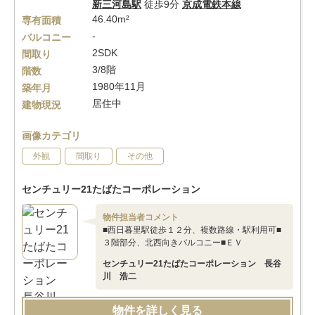
新三河島駅
徒歩9分
京成電鉄本線
46.40m²
専有面積
-
バルコニー
2SDK
間取り
3/8階
階数
1980年11月
築年月
居住中
建物現況
画像カテゴリ
外観
間取り
その他
センチュリー21たばたコーポレーション
物件担当者コメント
■西日暮里駅徒歩１２分、複数路線・駅利用可■
３階部分、北西向きバルコニー■ＥＶ
センチュリー21たばたコーポレーション 長谷
川 浩二
物件を詳しく見る