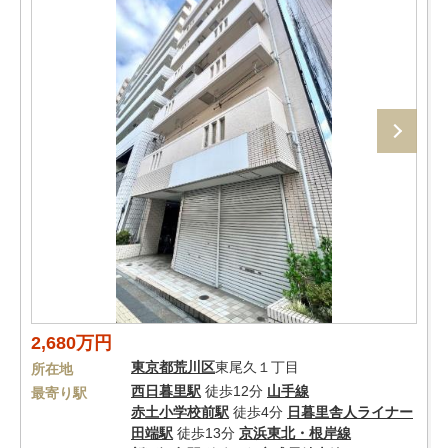
2,680万円
東京都
荒川区
東尾久１丁目
所在地
西日暮里駅
徒歩12分
山手線
最寄り駅
赤土小学校前駅
徒歩4分
日暮里舎人ライナー
田端駅
徒歩13分
京浜東北・根岸線