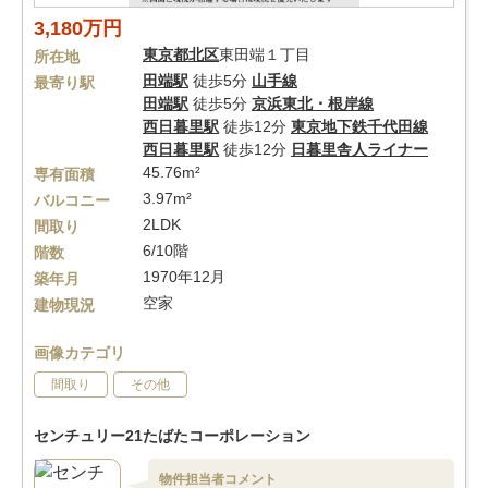
3,180万円
東京都
北区
東田端１丁目
所在地
田端駅
徒歩5分
山手線
最寄り駅
田端駅
徒歩5分
京浜東北・根岸線
西日暮里駅
徒歩12分
東京地下鉄千代田線
西日暮里駅
徒歩12分
日暮里舎人ライナー
45.76m²
専有面積
3.97m²
バルコニー
2LDK
間取り
6/10階
階数
1970年12月
築年月
空家
建物現況
画像カテゴリ
間取り
その他
センチュリー21たばたコーポレーション
物件担当者コメント