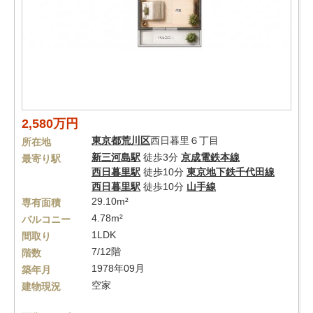
2,580万円
東京都
荒川区
西日暮里６丁目
所在地
新三河島駅
徒歩3分
京成電鉄本線
最寄り駅
西日暮里駅
徒歩10分
東京地下鉄千代田線
西日暮里駅
徒歩10分
山手線
29.10m²
専有面積
4.78m²
バルコニー
1LDK
間取り
7/12階
階数
1978年09月
築年月
空家
建物現況