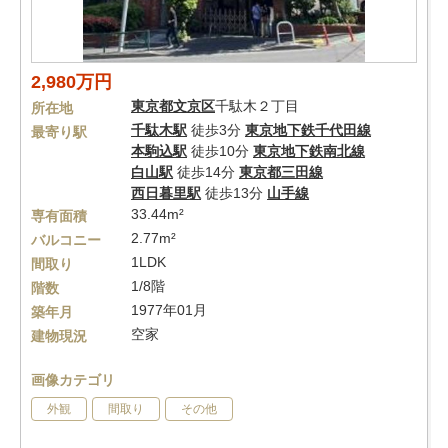
2,980万円
東京都
文京区
千駄木２丁目
所在地
千駄木駅
徒歩3分
東京地下鉄千代田線
最寄り駅
本駒込駅
徒歩10分
東京地下鉄南北線
白山駅
徒歩14分
東京都三田線
西日暮里駅
徒歩13分
山手線
33.44m²
専有面積
2.77m²
バルコニー
1LDK
間取り
1/8階
階数
1977年01月
築年月
空家
建物現況
画像カテゴリ
外観
間取り
その他