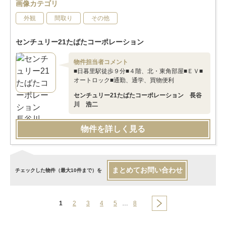
画像カテゴリ
外観
間取り
その他
センチュリー21たばたコーポレーション
物件担当者コメント
■日暮里駅徒歩９分■４階、北・東角部屋■ＥＶ■
オートロック■通勤、通学、買物便利
センチュリー21たばたコーポレーション 長谷
川 浩二
物件を詳しく見る
まとめてお問い合わせ
チェックした物件（最大10件まで）を
1
2
3
4
5
…
8