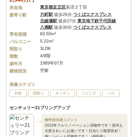
東京都
足立区
辰沼２丁目
所在地
六町駅
徒歩25分
つくばエクスプレス
最寄り駅
北綾瀬駅
徒歩27分
東京地下鉄千代田線
八潮駅
徒歩30分
つくばエクスプレス
60.50m²
専有面積
5.22m²
バルコニー
3LDK
間取り
4/8階
階数
1989年07月
築年月
空家
建物現況
画像カテゴリ
外観
間取り
キッチン
リビング
バス
センチュリー21ブリングアップ
物件担当者コメント
2023年フルリノベーション済物件です！室内も
大変きれいにお使いです！日当たり眺望良好！
嬉しいペット可物件です！（細則有）