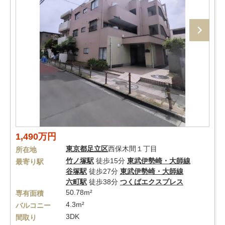
1,490万円
東京都
足立区
西保木間１丁目
所在地
竹ノ塚駅
徒歩15分
東武伊勢崎・大師線
最寄り駅
谷塚駅
徒歩27分
東武伊勢崎・大師線
六町駅
徒歩38分
つくばエクスプレス
50.78m²
専有面積
4.3m²
バルコニー
3DK
間取り