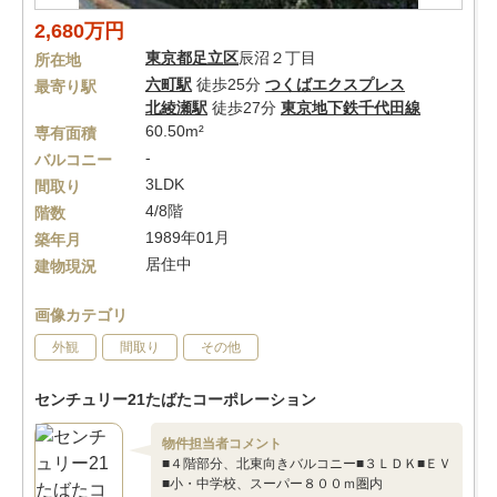
2,680万円
東京都
足立区
辰沼２丁目
所在地
六町駅
徒歩25分
つくばエクスプレス
最寄り駅
北綾瀬駅
徒歩27分
東京地下鉄千代田線
60.50m²
専有面積
-
バルコニー
3LDK
間取り
4/8階
階数
1989年01月
築年月
居住中
建物現況
画像カテゴリ
外観
間取り
その他
センチュリー21たばたコーポレーション
物件担当者コメント
■４階部分、北東向きバルコニー■３ＬＤＫ■ＥＶ
■小・中学校、スーパー８００ｍ圏内