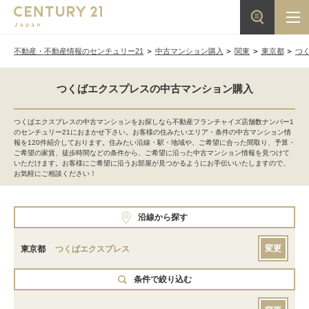
不動産・不動産情報のセンチュリー21
中古マンション購入
関東
東京都
つ
つくばエクスプレスの中古マンション購入
つくばエクスプレスの中古マンションをお探しなら不動産フランチャイズ店舗数ナンバー1
のセンチュリー21におまかせ下さい。お客様の住みたいエリア・条件の中古マンション情
報を120件紹介しております。住みたい沿線・駅・地域や、ご希望に合った間取り、予算・
ご希望の家賃、徒歩時間などの条件から、ご希望に沿った中古マンション情報を見つけて
いただけます。お客様にご希望に沿うお部屋が見つかるようにお手伝いいたしますので、
お気軽にご相談ください！
沿線から探す
変更
東京都
つくばエクスプレス
条件で絞り込む