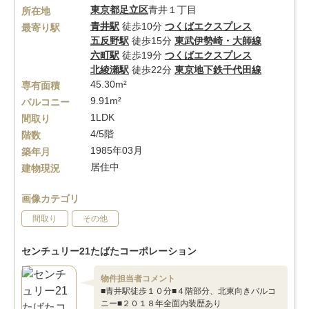
東京都
足立区
青井１丁目
所在地
青井駅
徒歩10分
つくばエクスプレス
最寄り駅
五反野駅
徒歩15分
東武伊勢崎・大師線
六町駅
徒歩19分
つくばエクスプレス
北綾瀬駅
徒歩22分
東京地下鉄千代田線
45.30m²
専有面積
9.91m²
バルコニー
1LDK
間取り
4/5階
階数
1985年03月
築年月
居住中
建物現況
画像カテゴリ
間取り
その他
センチュリー21たばたコーポレーション
物件担当者コメント
■青井駅徒歩１０分■４階部分、北東向きバルコ
ニー■２０１８年全面内装歴あり