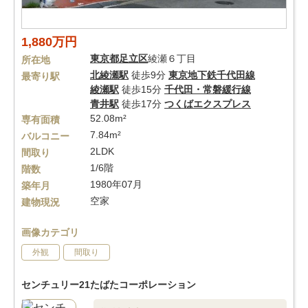
1,880万円
東京都
足立区
綾瀬６丁目
所在地
北綾瀬駅
徒歩9分
東京地下鉄千代田線
最寄り駅
綾瀬駅
徒歩15分
千代田・常磐緩行線
青井駅
徒歩17分
つくばエクスプレス
52.08m²
専有面積
7.84m²
バルコニー
2LDK
間取り
1/6階
階数
1980年07月
築年月
空家
建物現況
画像カテゴリ
外観
間取り
センチュリー21たばたコーポレーション