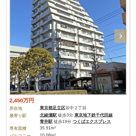
2,450万円
東京都
足立区
谷中２丁目
所在地
北綾瀬駅
徒歩3分
東京地下鉄千代田線
最寄り駅
青井駅
徒歩19分
つくばエクスプレス
35.91m²
専有面積
10.08m²
バルコニー