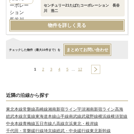
センチュリー21たばたコーポレーション 長谷
川 浩二
物件を詳しく見る
まとめてお問い合わせ
チェックした物件（最大10件まで）を
1
2
3
4
5
…
12
近隣の沿線から探す
東北本線
常磐線
高崎線
湘南新宿ライン宇須
湘南新宿ライン高海
総武本線
京葉線
東海道本線
山手線
南武線
武蔵野線
横浜線
横須賀線
中央本線
青梅線
五日市線
八高線
京浜東北・根岸線
千代田・常磐緩行線
埼京線
総武・中央緩行線
東北新幹線