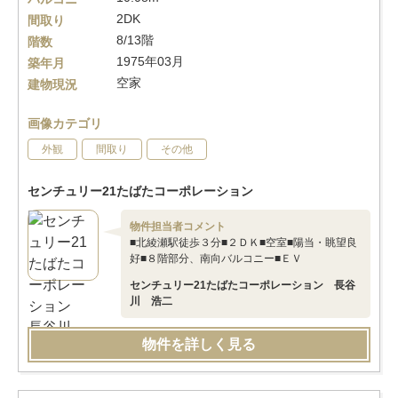
2DK
間取り
8/13階
階数
1975年03月
築年月
空家
建物現況
画像カテゴリ
外観
間取り
その他
センチュリー21たばたコーポレーション
物件担当者コメント
■北綾瀬駅徒歩３分■２ＤＫ■空室■陽当・眺望良
好■８階部分、南向バルコニー■ＥＶ
センチュリー21たばたコーポレーション 長谷
川 浩二
物件を詳しく見る