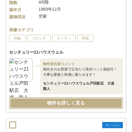
4/5階
階数
1983年12月
築年月
空家
建物現況
画像カテゴリ
外観
リビング
キッチン
和室
センチュリー21ハウスウェル
物件担当者コメント
南向きのお部屋で日当たり良好ペット相談可！
大事な家族と快適に暮らせます！
センチュリー21ハウスウェル戸田駅店 大道
龍人
物件を詳しく見る
マンション