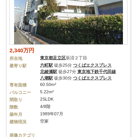
2,340万円
東京都
足立区
辰沼２丁目
所在地
六町駅
徒歩25分
つくばエクスプレス
最寄り駅
北綾瀬駅
徒歩27分
東京地下鉄千代田線
八潮駅
徒歩30分
つくばエクスプレス
60.50m²
専有面積
5.22m²
バルコニー
2SLDK
間取り
4/8階
階数
1989年07月
築年月
空家
建物現況
画像カテゴリ