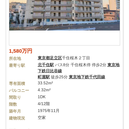
1,580万円
東京都
足立区
千住桜木２丁目
所在地
北千住駅
バス8分 千住桜木停 停歩2分
東京地
最寄り駅
下鉄日比谷線
町屋駅
徒歩25分
東京地下鉄千代田線
33.52m²
専有面積
4.32m²
バルコニー
1DK
間取り
4/12階
階数
1975年11月
築年月
空家
建物現況