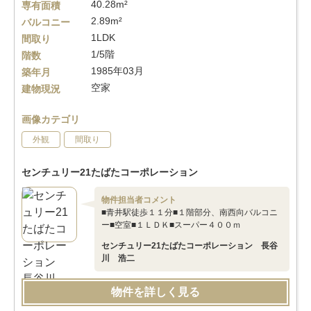
40.28m²
専有面積
2.89m²
バルコニー
1LDK
間取り
1/5階
階数
1985年03月
築年月
空家
建物現況
画像カテゴリ
外観
間取り
センチュリー21たばたコーポレーション
物件担当者コメント
■青井駅徒歩１１分■１階部分、南西向バルコニ
ー■空室■１ＬＤＫ■スーパー４００ｍ
センチュリー21たばたコーポレーション 長谷
川 浩二
物件を詳しく見る