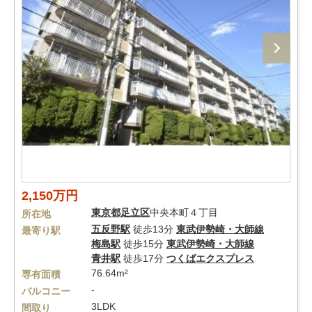
2,150万円
東京都
足立区
中央本町４丁目
所在地
五反野駅
徒歩13分
東武伊勢崎・大師線
最寄り駅
梅島駅
徒歩15分
東武伊勢崎・大師線
青井駅
徒歩17分
つくばエクスプレス
76.64m²
専有面積
-
バルコニー
3LDK
間取り