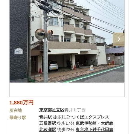
1,880万円
東京都
足立区
青井１丁目
所在地
青井駅
徒歩11分
つくばエクスプレス
最寄り駅
五反野駅
徒歩17分
東武伊勢崎・大師線
北綾瀬駅
徒歩22分
東京地下鉄千代田線