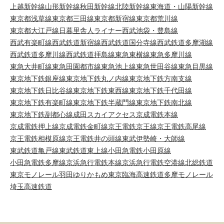
上越新幹線
山形新幹線
秋田新幹線
北陸新幹線
東海道・山陽新幹線
東京都浅草線
東京都三田線
東京都新宿線
東京都荒川線
東京都大江戸線
日暮里舎人ライナー
西武池袋・豊島線
西武有楽町線
西武鉄道新宿線
西武鉄道国分寺線
西武鉄道多摩湖線
西武鉄道多摩川線
西武鉄道拝島線
東急東横線
東急多摩川線
東急大井町線
東急田園都市線
東急池上線
東急世田谷線
東急目黒線
東京地下鉄銀座線
東京地下鉄丸ノ内線
東京地下鉄方南支線
東京地下鉄日比谷線
東京地下鉄東西線
東京地下鉄千代田線
東京地下鉄有楽町線
東京地下鉄半蔵門線
東京地下鉄南北線
東京地下鉄副都心線
成田スカイアクセス
京成電鉄本線
京成電鉄押上線
京成電鉄金町線
京王電鉄京王線
京王電鉄高尾線
京王電鉄相模原線
京王電鉄井の頭線
東武伊勢崎・大師線
東武鉄道亀戸線
東武鉄道東上線
小田急電鉄小田原線
小田急電鉄多摩線
京浜急行電鉄本線
京浜急行電鉄空港線
北総鉄道
東京モノレール羽田
ゆりかもめ
東京臨海高速鉄道
多摩モノレール
埼玉高速鉄道