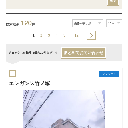
変更
120
検索結果
件
1
2
3
4
5
…
12
まとめてお問い合わせ
チェックした物件（最大10件まで）を
マンション
エレガンス竹ノ塚