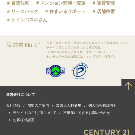
賃貸住宅
マンション売却・査定
賃貸管理
リースバック
住まいるサポート
店舗検索
ケインコスギさん
※同一屋号で売買・賃貸の両方を取り扱う不動産仲介フラン
No.1
店舗数
※
チャイズ業としての全国における店舗数
（2026年7月時点／東京商工リサーチ調べ）
センチュリー21の加盟店は、すべて独立・自営です。
運営会社について
会社情報
加盟のご案内
加盟店人材募集
個人情報保護方針
当サイトのご利用について
不動産に関するお問い合わせ
お客様相談室