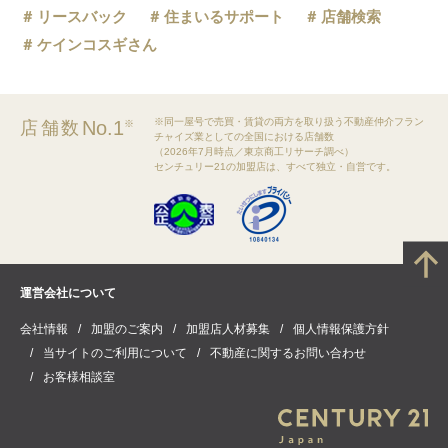
リースバック
住まいるサポート
店舗検索
ケインコスギさん
※同一屋号で売買・賃貸の両方を取り扱う不動産仲介フラン
No.1
店舗数
※
チャイズ業としての全国における店舗数
（2026年7月時点／東京商工リサーチ調べ）
センチュリー21の加盟店は、すべて独立・自営です。
運営会社について
会社情報
加盟のご案内
加盟店人材募集
個人情報保護方針
当サイトのご利用について
不動産に関するお問い合わせ
お客様相談室