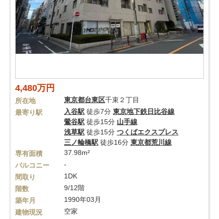
4,480万円
東京都
台東区
千束２丁目
所在地
入谷駅
徒歩7分
東京地下鉄日比谷線
最寄り駅
鶯谷駅
徒歩15分
山手線
浅草駅
徒歩15分
つくばエクスプレス
三ノ輪橋駅
徒歩16分
東京都荒川線
37.98m²
専有面積
-
バルコニー
1DK
間取り
9/12階
階数
1990年03月
築年月
空家
建物現況