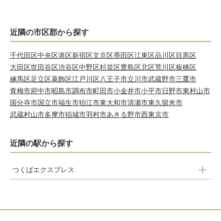
近隣の市区郡から探す
千代田区
中央区
港区
新宿区
文京区
墨田区
江東区
品川区
目黒区
大田区
世田谷区
渋谷区
中野区
杉並区
豊島区
北区
荒川区
板橋区
練馬区
足立区
葛飾区
江戸川区
八王子市
立川市
武蔵野市
三鷹市
青梅市
府中市
昭島市
調布市
町田市
小金井市
小平市
日野市
東村山市
国分寺市
国立市
福生市
狛江市
東大和市
清瀬市
東久留米市
武蔵村山市
多摩市
稲城市
羽村市
あきる野市
西東京市
近隣の駅から探す
つくばエクスプレス
南千住
北千住