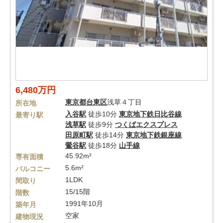
6,480万円
東京都
台東区
浅草４丁目
所在地
入谷駅
徒歩10分
東京地下鉄日比谷線
最寄り駅
浅草駅
徒歩9分
つくばエクスプレス
田原町駅
徒歩14分
東京地下鉄銀座線
鶯谷駅
徒歩18分
山手線
45.92m²
専有面積
5.6m²
バルコニー
1LDK
間取り
15/15階
階数
1991年10月
築年月
空家
建物現況