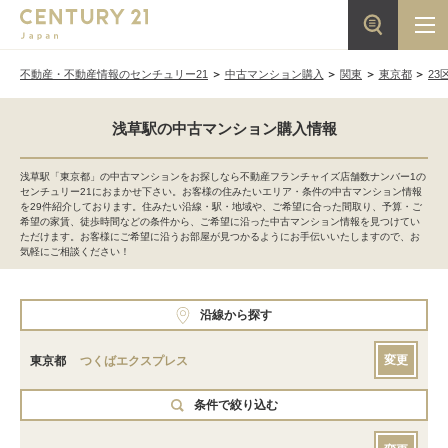
不動産・不動産情報のセンチュリー21
中古マンション購入
関東
東京都
23
浅草駅の中古マンション購入情報
浅草駅「東京都」の中古マンションをお探しなら不動産フランチャイズ店舗数ナンバー1の
センチュリー21におまかせ下さい。お客様の住みたいエリア・条件の中古マンション情報
を29件紹介しております。住みたい沿線・駅・地域や、ご希望に合った間取り、予算・ご
希望の家賃、徒歩時間などの条件から、ご希望に沿った中古マンション情報を見つけてい
ただけます。お客様にご希望に沿うお部屋が見つかるようにお手伝いいたしますので、お
気軽にご相談ください！
沿線から探す
変更
東京都
つくばエクスプレス
条件で絞り込む