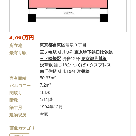
4,760万円
東京都
台東区
竜泉３丁目
所在地
三ノ輪駅
徒歩8分
東京地下鉄日比谷線
最寄り駅
三ノ輪橋駅
徒歩12分
東京都荒川線
浅草駅
徒歩18分
つくばエクスプレス
南千住駅
徒歩19分
常磐線
50.37m²
専有面積
7.2m²
バルコニー
1LDK
間取り
1/11階
階数
1994年12月
築年月
空家
建物現況
画像カテゴリ