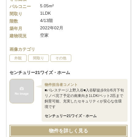
5.05m²
バルコニー
1LDK
間取り
4/13階
階数
2022年02月
築年月
空家
建物現況
画像カテゴリ
外観
間取り
その他
センチュリー21ワイズ・ホーム
物件担当者コメント
■パレステージ上野入谷■入谷駅徒歩9分/6月下旬
リノベ完了予定の南東向き1LDK/ペット2匹まで
飼育可能、充実したセキュリティが安心な住環
境です
センチュリー21ワイズ・ホーム
物件を詳しく見る