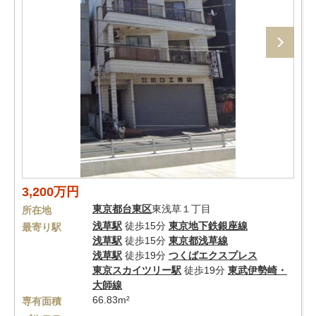
3,200万円
東京都
台東区
東浅草１丁目
所在地
浅草駅
徒歩15分
東京地下鉄銀座線
最寄り駅
浅草駅
徒歩15分
東京都浅草線
浅草駅
徒歩19分
つくばエクスプレス
東京スカイツリー駅
徒歩19分
東武伊勢崎・
大師線
66.83m²
専有面積