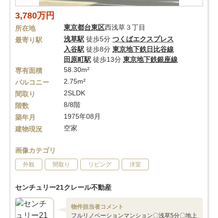
3,780万円
東京都
台東区
西浅草３丁目
所在地
浅草駅
徒歩5分
つくばエクスプレス
最寄り駅
入谷駅
徒歩8分
東京地下鉄日比谷線
田原町駅
徒歩13分
東京地下鉄銀座線
58.30m²
専有面積
2.75m²
バルコニー
2SLDK
間取り
8/8階
階数
1975年08月
築年月
空家
建物現況
画像カテゴリ
外観
間取り
リビング
洋室
センチュリー21クレール不動産
物件担当者コメント
フルリノベーションマンション〇浅草5分〇地上