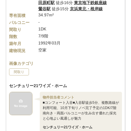
田原町駅
徒歩16分
東京地下鉄銀座線
鶯谷駅
徒歩15分
京浜東北・根岸線
34.97m²
専有面積
-
バルコニー
1DK
間取り
7/9階
階数
1992年03月
築年月
空家
建物現況
画像カテゴリ
間取り
センチュリー21ワイズ・ホーム
物件担当者コメント
■コンフォート入谷■入谷駅徒歩5分、複数路線が
利用可能、10月下旬リノベ完了予定の1DK/7階
南向き・両面バルコニーが生み出す優れた採光
と心地よい風通しが魅力
センチュリー21ワイズ・ホーム