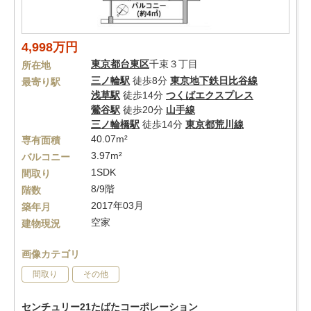
4,998万円
東京都
台東区
千束３丁目
所在地
三ノ輪駅
徒歩8分
東京地下鉄日比谷線
最寄り駅
浅草駅
徒歩14分
つくばエクスプレス
鶯谷駅
徒歩20分
山手線
三ノ輪橋駅
徒歩14分
東京都荒川線
40.07m²
専有面積
3.97m²
バルコニー
1SDK
間取り
8/9階
階数
2017年03月
築年月
空家
建物現況
画像カテゴリ
間取り
その他
センチュリー21たばたコーポレーション