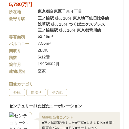
5,780万円
東京都
台東区
千束４丁目
所在地
三ノ輪駅
徒歩10分
東京地下鉄日比谷線
最寄り駅
浅草駅
徒歩15分
つくばエクスプレス
三ノ輪橋駅
徒歩16分
東京都荒川線
52.46m²
専有面積
7.56m²
バルコニー
2LDK
間取り
6/12階
階数
1995年02月
築年月
空家
建物現況
画像カテゴリ
外観
間取り
その他
センチュリー21たばたコーポレーション
物件担当者コメント
■三ノ輪駅徒歩１１分■空室■１ＳＬＤＫ■６階・
南東向バルコニ■ＥＶ■オートロック