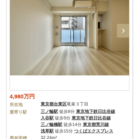
4,980万円
東京都
台東区
竜泉３丁目
所在地
三ノ輪駅
徒歩8分
東京地下鉄日比谷線
最寄り駅
入谷駅
徒歩9分
東京地下鉄日比谷線
三ノ輪橋駅
徒歩14分
東京都荒川線
浅草駅
徒歩15分
つくばエクスプレス
32.24m²
専有面積