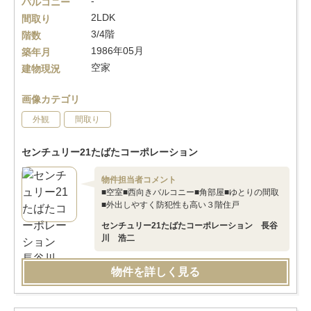
-
バルコニー
2LDK
間取り
3/4階
階数
1986年05月
築年月
空家
建物現況
画像カテゴリ
外観
間取り
センチュリー21たばたコーポレーション
物件担当者コメント
■空室■西向きバルコニー■角部屋■ゆとりの間取
■外出しやすく防犯性も高い３階住戸
センチュリー21たばたコーポレーション 長谷
川 浩二
物件を詳しく見る