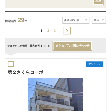
変更
29
検索結果
件
1
2
3
まとめてお問い合わせ
チェックした物件（最大10件まで）を
マンション
第２さくらコーポ