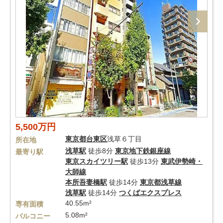
5,500万円
東京都
台東区
浅草６丁目
所在地
浅草駅
徒歩8分
東京地下鉄銀座線
最寄り駅
東京スカイツリー駅
徒歩13分
東武伊勢崎・
大師線
本所吾妻橋駅
徒歩14分
東京都浅草線
浅草駅
徒歩14分
つくばエクスプレス
40.55m²
専有面積
5.08m²
バルコニー