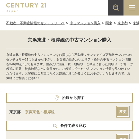
不動産・不動産情報のセンチュリー21
中古マンション購入
関東
東京都
京
京浜東北・根岸線の中古マンション購入
京浜東北・根岸線の中古マンションをお探しなら不動産フランチャイズ店舗数ナンバー1の
センチュリー21におまかせ下さい。お客様の住みたいエリア・条件の中古マンション情報
を346件紹介しております。住みたい沿線・駅・地域や、ご希望に合った間取り、予算・ご
希望の家賃、徒歩時間などの条件から、ご希望に沿った中古マンション情報を見つけてい
ただけます。お客様にご希望に沿うお部屋が見つかるようにお手伝いいたしますので、お
気軽にご相談ください！
沿線から探す
変更
東京都
京浜東北・根岸線
条件で絞り込む