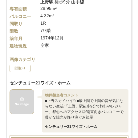
上野駅
徒歩9分
山手線
28.95m²
専有面積
4.32m²
バルコニー
1R
間取り
7/7階
階数
1974年12月
築年月
空家
建物現況
画像カテゴリ
間取り
センチュリー21ワイズ・ホーム
物件担当者コメント
■上野スカイハイツ■最上階で上階の音が気にな
らない生活/「上野」駅徒歩9分で旅行やレジャ
ー、都心へのアクセス◎/南東向きバルコニーで
暖かな陽光が降り注ぐお部屋
センチュリー21ワイズ・ホーム