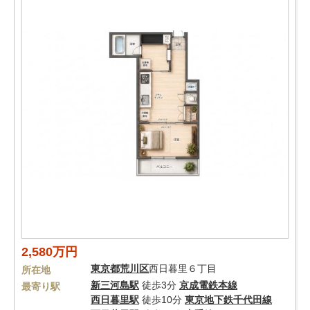
2,580万円
東京都
荒川区
西日暮里６丁目
所在地
新三河島駅
徒歩3分
京成電鉄本線
最寄り駅
西日暮里駅
徒歩10分
東京地下鉄千代田線