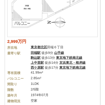
2,999万円
東京都
北区
田端６丁目
所在地
田端駅
徒歩9分
山手線
最寄り駅
駒込駅
徒歩13分
東京地下鉄南北線
上中里駅
徒歩14分
京浜東北・根岸線
西ケ原駅
徒歩17分
東京地下鉄南北線
41.99m²
専有面積
2.85m²
バルコニー
1LDK
間取り
2/5階
階数
1974年07月
築年月
空家
建物現況