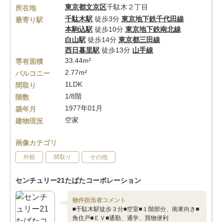
東京都
文京区
千駄木２丁目
所在地
千駄木駅
徒歩3分
東京地下鉄千代田線
最寄り駅
本駒込駅
徒歩10分
東京地下鉄南北線
白山駅
徒歩14分
東京都三田線
西日暮里駅
徒歩13分
山手線
33.44m²
専有面積
2.77m²
バルコニー
1LDK
間取り
1/8階
階数
1977年01月
築年月
空家
建物現況
画像カテゴリ
外観
間取り
その他
センチュリー21たばたコーポレーション
物件担当者コメント
■千駄木駅徒歩３分■空室■１階部分、南東向き■
角住戸■ＥＶ■通勤、通学、買物便利