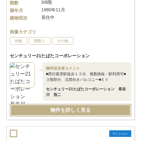
3/8階
階数
1980年11月
築年月
居住中
建物現況
画像カテゴリ
外観
間取り
その他
センチュリー21たばたコーポレーション
物件担当者コメント
■西日暮里駅徒歩１２分、複数路線・駅利用可■
３階部分、北西向きバルコニー■ＥＶ
センチュリー21たばたコーポレーション 長谷
川 浩二
物件を詳しく見る
マンション