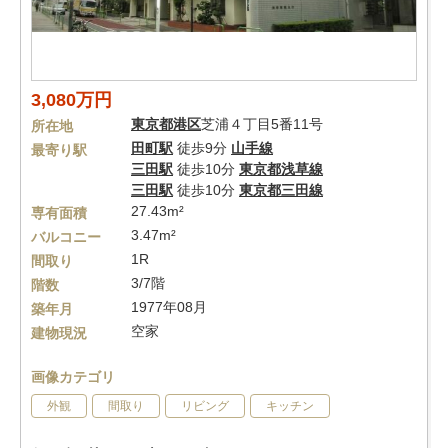
3,080万円
東京都
港区
芝浦４丁目5番11号
所在地
田町駅
徒歩9分
山手線
最寄り駅
三田駅
徒歩10分
東京都浅草線
三田駅
徒歩10分
東京都三田線
27.43m²
専有面積
3.47m²
バルコニー
1R
間取り
3/7階
階数
1977年08月
築年月
空家
建物現況
画像カテゴリ
外観
間取り
リビング
キッチン