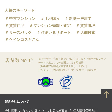
人気のキーワード
中古マンション
土地購入
新築一戸建て
賃貸住宅
マンション売却・査定
賃貸管理
リースバック
住まいるサポート
店舗検索
ケインコスギさん
※同一屋号で売買・賃貸の両方を取り扱う不動産仲介フラン
No.1
店舗数
※
チャイズ業としての全国における店舗数
（2026年7月時点／東京商工リサーチ調べ）
センチュリー21の加盟店は、すべて独立・自営です。
運営会社について
会社情報
加盟のご案内
加盟店人材募集
個人情報保護方針