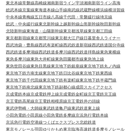
東北本線
常磐線
高崎線
湘南新宿ライン宇須
湘南新宿ライン高海
総武本線
京葉線
東海道本線
山手線
南武線
武蔵野線
横浜線
横須賀線
中央本線
青梅線
五日市線
八高線
千代田・常磐緩行線
埼京線
総武・中央緩行線
東北新幹線
上越新幹線
山形新幹線
秋田新幹線
北陸新幹線
東海道・山陽新幹線
東京都浅草線
東京都三田線
東京都新宿線
東京都荒川線
東京都大江戸線
日暮里舎人ライナー
西武池袋・豊島線
西武有楽町線
西武鉄道新宿線
西武鉄道国分寺線
西武鉄道多摩湖線
西武鉄道多摩川線
西武鉄道拝島線
東急東横線
東急多摩川線
東急大井町線
東急田園都市線
東急池上線
東急世田谷線
東急目黒線
東京地下鉄銀座線
東京地下鉄丸ノ内線
東京地下鉄方南支線
東京地下鉄日比谷線
東京地下鉄東西線
東京地下鉄千代田線
東京地下鉄有楽町線
東京地下鉄半蔵門線
東京地下鉄南北線
東京地下鉄副都心線
成田スカイアクセス
京成電鉄本線
京成電鉄押上線
京成電鉄金町線
京王電鉄京王線
京王電鉄高尾線
京王電鉄相模原線
京王電鉄井の頭線
東武伊勢崎・大師線
東武鉄道亀戸線
東武鉄道東上線
小田急電鉄小田原線
小田急電鉄多摩線
京浜急行電鉄本線
京浜急行電鉄空港線
つくばエクスプレス
北総鉄道
東京モノレール羽田
ゆりかもめ
東京臨海高速鉄道
多摩モノレール