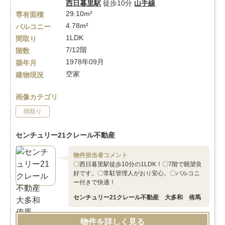
西日暮里駅
徒歩10分
山手線
29.10m²
専有面積
4.78m²
バルコニー
1LDK
間取り
7/12階
階数
1978年09月
築年月
空家
建物現況
画像カテゴリ
間取り
センチュリー21クレール不動産
物件担当者コメント
〇西日暮里駅徒歩10分の1LDK！〇7階で眺望良
好です。〇常駐管理人がおり安心。〇バルコニ
ー付きで快適！
センチュリー21クレール不動産 大多和 侑馬
物件を詳しく見る