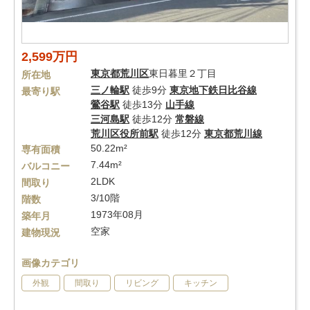
2,599万円
東京都
荒川区
東日暮里２丁目
所在地
三ノ輪駅
徒歩9分
東京地下鉄日比谷線
最寄り駅
鶯谷駅
徒歩13分
山手線
三河島駅
徒歩12分
常磐線
荒川区役所前駅
徒歩12分
東京都荒川線
50.22m²
専有面積
7.44m²
バルコニー
2LDK
間取り
3/10階
階数
1973年08月
築年月
空家
建物現況
画像カテゴリ
外観
間取り
リビング
キッチン