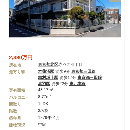
2,380万円
東京都
北区
赤羽西６丁目
所在地
本蓮沼駅
徒歩9分
東京都三田線
最寄り駅
志村坂上駅
徒歩17分
東京都三田線
赤羽駅
徒歩22分
東北本線
43.17m²
専有面積
8.77m²
バルコニー
1LDK
間取り
3/5階
階数
1979年01月
築年月
空家
建物現況