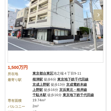
1,500万円
東京都
台東区
池之端４丁目9-11
所在地
根津駅
徒歩6分
東京地下鉄千代田線
最寄り駅
京成上野駅
徒歩13分
京成電鉄本線
上野駅
徒歩16分
京浜東北・根岸線
千駄木駅
徒歩16分
東京地下鉄千代田線
19.74m²
専有面積
2m²
バルコニー