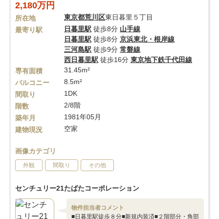
2,180万円
東京都
荒川区
東日暮里５丁目
所在地
日暮里駅
徒歩8分
山手線
最寄り駅
日暮里駅
徒歩8分
京浜東北・根岸線
三河島駅
徒歩9分
常磐線
西日暮里駅
徒歩16分
東京地下鉄千代田線
31.45m²
専有面積
8.5m²
バルコニー
1DK
間取り
2/8階
階数
1981年05月
築年月
空家
建物現況
画像カテゴリ
外観
間取り
その他
センチュリー21たばたコーポレーション
物件担当者コメント
■日暮里駅徒歩８分■新規内装済■２階部分・角部