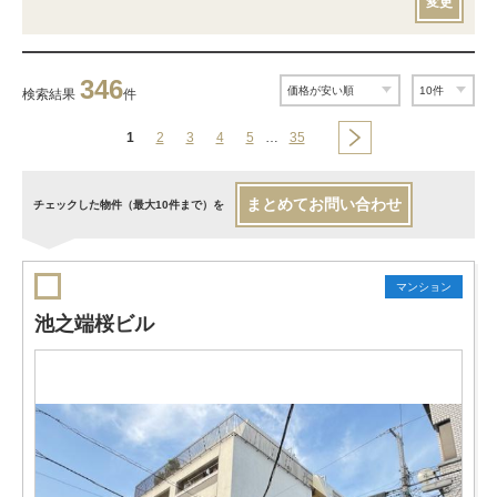
変更
346
検索結果
件
1
2
3
4
5
…
35
まとめてお問い合わせ
チェックした物件（最大10件まで）を
マンション
池之端桜ビル