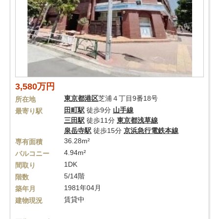
3,580万円
東京都
港区
芝浦４丁目9番18号
所在地
田町駅
徒歩9分
山手線
最寄り駅
三田駅
徒歩11分
東京都浅草線
泉岳寺駅
徒歩15分
京浜急行電鉄本線
36.28m²
専有面積
4.94m²
バルコニー
1DK
間取り
5/14階
階数
1981年04月
築年月
賃貸中
建物現況