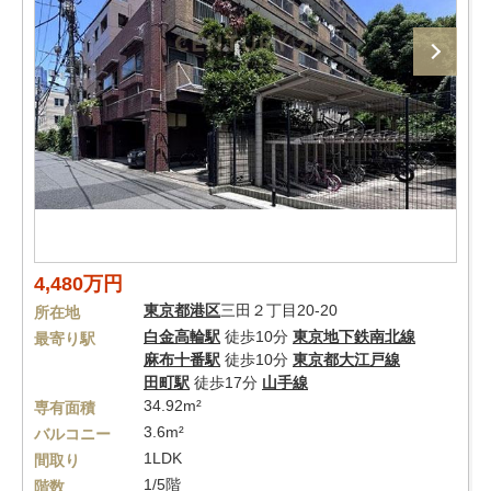
4,480万円
東京都
港区
三田２丁目20-20
所在地
白金高輪駅
徒歩10分
東京地下鉄南北線
最寄り駅
麻布十番駅
徒歩10分
東京都大江戸線
田町駅
徒歩17分
山手線
34.92m²
専有面積
3.6m²
バルコニー
1LDK
間取り
1/5階
階数