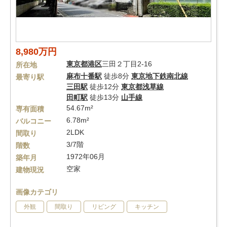
8,980万円
東京都
港区
三田２丁目2-16
所在地
麻布十番駅
徒歩8分
東京地下鉄南北線
最寄り駅
三田駅
徒歩12分
東京都浅草線
田町駅
徒歩13分
山手線
54.67m²
専有面積
6.78m²
バルコニー
2LDK
間取り
3/7階
階数
1972年06月
築年月
空家
建物現況
画像カテゴリ
外観
間取り
リビング
キッチン