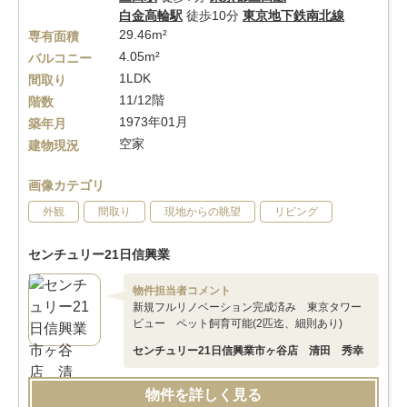
白金高輪駅
徒歩10分
東京地下鉄南北線
29.46m²
専有面積
4.05m²
バルコニー
1LDK
間取り
11/12階
階数
1973年01月
築年月
空家
建物現況
画像カテゴリ
外観
間取り
現地からの眺望
リビング
センチュリー21日信興業
物件担当者コメント
新規フルリノベーション完成済み 東京タワー
ビュー ペット飼育可能(2匹迄、細則あり)
センチュリー21日信興業市ヶ谷店 清田 秀幸
物件を詳しく見る