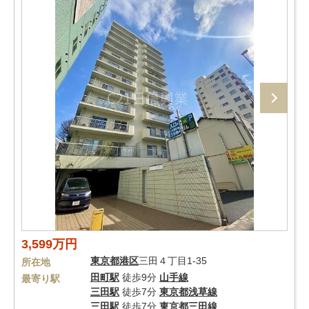
3,599万円
東京都
港区
三田４丁目1-35
所在地
田町駅
徒歩9分
山手線
最寄り駅
三田駅
徒歩7分
東京都浅草線
三田駅
徒歩7分
東京都三田線