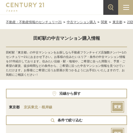
不動産・不動産情報のセンチュリー21
中古マンション購入
関東
東京都
23
田町駅の中古マンション購入情報
田町駅「東京都」の中古マンションをお探しなら不動産フランチャイズ店舗数ナンバー1の
センチュリー21におまかせ下さい。お客様の住みたいエリア・条件の中古マンション情報
を37件紹介しております。住みたい沿線・駅・地域や、ご希望に合った間取り、予算・ご
希望の家賃、徒歩時間などの条件から、ご希望に沿った中古マンション情報を見つけてい
ただけます。お客様にご希望に沿うお部屋が見つかるようにお手伝いいたしますので、お
気軽にご相談ください！
沿線から探す
変更
東京都
京浜東北・根岸線
条件で絞り込む