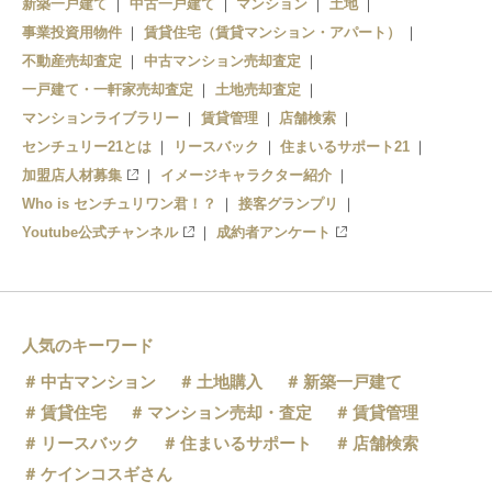
新築一戸建て
中古一戸建て
マンション
土地
事業投資用物件
高輪ゲートウェイ
賃貸住宅（賃貸マンション・アパート）
品川
不動産売却査定
中古マンション売却査定
品川
大崎
一戸建て・一軒家売却査定
土地売却査定
マンションライブラリー
賃貸管理
店舗検索
大井町
センチュリー21とは
リースバック
住まいるサポート21
加盟店人材募集
イメージキャラクター紹介
Who is センチュリワン君！？
接客グランプリ
Youtube公式チャンネル
成約者アンケート
人気のキーワード
中古マンション
土地購入
新築一戸建て
賃貸住宅
マンション売却・査定
賃貸管理
リースバック
住まいるサポート
店舗検索
ケインコスギさん