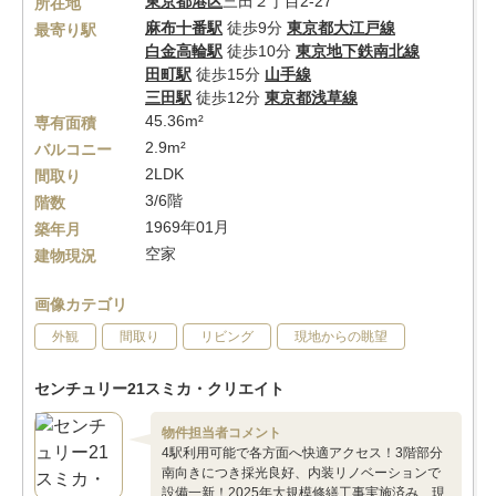
東京都
港区
三田２丁目2-27
所在地
麻布十番駅
徒歩9分
東京都大江戸線
最寄り駅
白金高輪駅
徒歩10分
東京地下鉄南北線
田町駅
徒歩15分
山手線
三田駅
徒歩12分
東京都浅草線
45.36m²
専有面積
2.9m²
バルコニー
2LDK
間取り
3/6階
階数
1969年01月
築年月
空家
建物現況
画像カテゴリ
外観
間取り
リビング
現地からの眺望
センチュリー21スミカ・クリエイト
物件担当者コメント
4駅利用可能で各方面へ快適アクセス！3階部分
南向きにつき採光良好、内装リノベーションで
設備一新！2025年大規模修繕工事実施済み、現