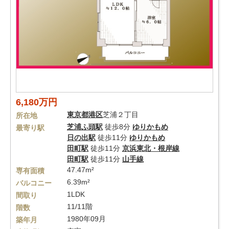
6,180万円
東京都
港区
芝浦２丁目
所在地
芝浦ふ頭駅
徒歩8分
ゆりかもめ
最寄り駅
日の出駅
徒歩11分
ゆりかもめ
田町駅
徒歩11分
京浜東北・根岸線
田町駅
徒歩11分
山手線
47.47m²
専有面積
6.39m²
バルコニー
1LDK
間取り
11/11階
階数
1980年09月
築年月