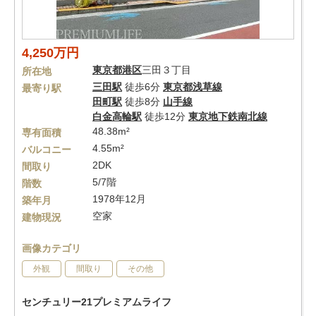
4,250万円
東京都
港区
三田３丁目
所在地
三田駅
徒歩6分
東京都浅草線
最寄り駅
田町駅
徒歩8分
山手線
白金高輪駅
徒歩12分
東京地下鉄南北線
48.38m²
専有面積
4.55m²
バルコニー
2DK
間取り
5/7階
階数
1978年12月
築年月
空家
建物現況
画像カテゴリ
外観
間取り
その他
センチュリー21プレミアムライフ