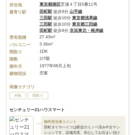
東京都
港区
芝浦４丁目5番11号
所在地
田町駅
徒歩9分
山手線
最寄り駅
三田駅
徒歩10分
東京都浅草線
三田駅
徒歩10分
東京都三田線
田町駅
徒歩9分
京浜東北・根岸線
27.43m²
専有面積
3.36m²
バルコニー
1DK
間取り
2/7階
階数
1977年08月上旬
築年月
空家
建物現況
画像カテゴリ
外観
間取り
センチュリー21ハウスマート
物件担当者コメント
田町ダイヤハイツは駅近のリノベ済み中古マン
ションです。設備充実、安心してお住まい頂け