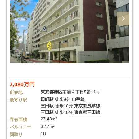
3,080万円
東京都
港区
芝浦４丁目5番11号
所在地
田町駅
徒歩9分
山手線
最寄り駅
三田駅
徒歩10分
東京都浅草線
三田駅
徒歩10分
東京都三田線
27.43m²
専有面積
3.47m²
バルコニー
1R
間取り