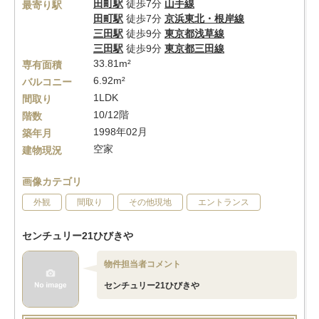
田町駅
徒歩7分
山手線
最寄り駅
田町駅
徒歩7分
京浜東北・根岸線
三田駅
徒歩9分
東京都浅草線
三田駅
徒歩9分
東京都三田線
33.81m²
専有面積
6.92m²
バルコニー
1LDK
間取り
10/12階
階数
1998年02月
築年月
空家
建物現況
画像カテゴリ
外観
間取り
その他現地
エントランス
センチュリー21ひびきや
物件担当者コメント
センチュリー21ひびきや