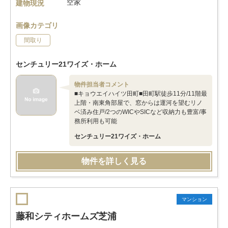
空家
建物現況
画像カテゴリ
間取り
センチュリー21ワイズ・ホーム
物件担当者コメント
■キョウエイハイツ田町■田町駅徒歩11分/11階最
上階・南東角部屋で、窓からは運河を望むリノ
ベ済み住戸/2つのWICやSICなど収納力も豊富/事
務所利用も可能
センチュリー21ワイズ・ホーム
物件を詳しく見る
マンション
藤和シティホームズ芝浦