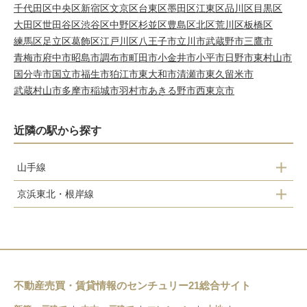
千代田区
中央区
新宿区
文京区
台東区
墨田区
江東区
品川区
目黒区
大田区
世田谷区
渋谷区
中野区
杉並区
豊島区
北区
荒川区
板橋区
練馬区
足立区
葛飾区
江戸川区
八王子市
立川市
武蔵野市
三鷹市
青梅市
府中市
昭島市
調布市
町田市
小金井市
小平市
日野市
東村山市
国分寺市
国立市
福生市
狛江市
東大和市
清瀬市
東久留米市
武蔵村山市
多摩市
稲城市
羽村市
あきる野市
西東京市
近隣の駅から探す
山手線
京浜東北・根岸線
有楽町
有楽町
新橋
新橋
浜松町
田町
浜松町
不動産売買・賃貸情報のセンチュリー21総合サイト
高輪ゲートウェイ
田町