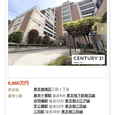
6,980万円
東京都
港区
三田１丁目
所在地
麻布十番駅
徒歩5分
東京地下鉄南北線
最寄り駅
赤羽橋駅
徒歩12分
東京都大江戸線
芝公園駅
徒歩12分
東京都三田線
三田駅
徒歩18分
東京都三田線