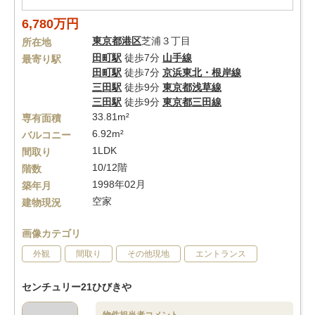
6,780万円
東京都
港区
芝浦３丁目
所在地
田町駅
徒歩7分
山手線
最寄り駅
田町駅
徒歩7分
京浜東北・根岸線
三田駅
徒歩9分
東京都浅草線
三田駅
徒歩9分
東京都三田線
33.81m²
専有面積
6.92m²
バルコニー
1LDK
間取り
10/12階
階数
1998年02月
築年月
空家
建物現況
画像カテゴリ
外観
間取り
その他現地
エントランス
センチュリー21ひびきや