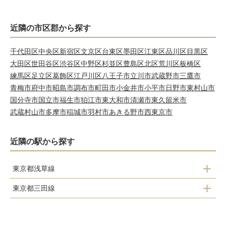
近隣の市区郡から探す
千代田区
中央区
新宿区
文京区
台東区
墨田区
江東区
品川区
目黒区
大田区
世田谷区
渋谷区
中野区
杉並区
豊島区
北区
荒川区
板橋区
練馬区
足立区
葛飾区
江戸川区
八王子市
立川市
武蔵野市
三鷹市
青梅市
府中市
昭島市
調布市
町田市
小金井市
小平市
日野市
東村山市
国分寺市
国立市
福生市
狛江市
東大和市
清瀬市
東久留米市
武蔵村山市
多摩市
稲城市
羽村市
あきる野市
西東京市
近隣の駅から探す
東京都浅草線
東京都三田線
東銀座
内幸町
新橋