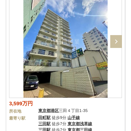
3,599万円
東京都
港区
三田４丁目1-35
所在地
田町駅
徒歩9分
山手線
最寄り駅
三田駅
徒歩7分
東京都浅草線
三田駅
徒歩7分
東京都三田線