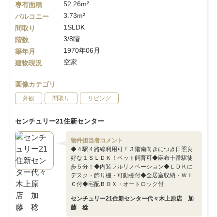
52.26m²
専有面積
3.73m²
バルコニー
1SLDK
間取り
3/8階
階数
1970年06月
築年月
空家
建物現況
画像カテゴリ
外観
間取り
リビング
センチュリー21住新センター
物件担当者コメント
◆４駅４路線利用可！３階南向きにつき日照良
好な１ＳＬＤＫ！ペット飼育可◆麻布十番駅徒
歩５分！◆内装フルリノベーション◆ＬＤＫに
デスク・飾り棚・可動棚付◆全居室収納・ＷＩ
Ｃ付◆宅配ＢＯＸ・オートロック付
センチュリー21住新センター代々木上原店 加
藤 稔