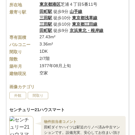
東京都
港区
芝浦４丁目5番11号
所在地
田町駅
徒歩9分
山手線
最寄り駅
三田駅
徒歩10分
東京都浅草線
三田駅
徒歩10分
東京都三田線
田町駅
徒歩9分
京浜東北・根岸線
27.43m²
専有面積
3.36m²
バルコニー
1DK
間取り
2/7階
階数
1977年08月上旬
築年月
空家
建物現況
画像カテゴリ
外観
間取り
センチュリー21ハウスマート
物件担当者コメント
田町ダイヤハイツは駅近のリノベ済み中古マン
ションです。設備充実、安心してお住まい頂け