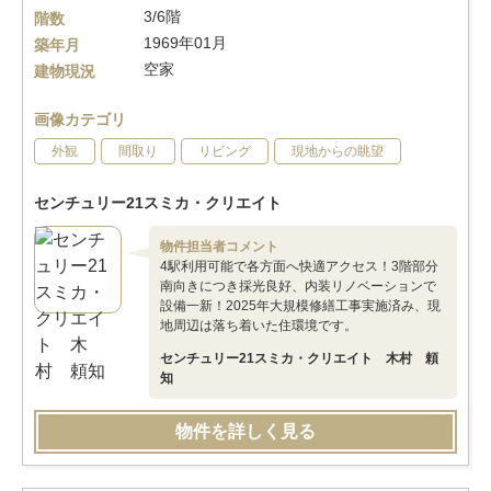
3/6階
階数
1969年01月
築年月
空家
建物現況
画像カテゴリ
外観
間取り
リビング
現地からの眺望
センチュリー21スミカ・クリエイト
物件担当者コメント
4駅利用可能で各方面へ快適アクセス！3階部分
南向きにつき採光良好、内装リノベーションで
設備一新！2025年大規模修繕工事実施済み、現
地周辺は落ち着いた住環境です。
センチュリー21スミカ・クリエイト 木村 頼
知
物件を詳しく見る