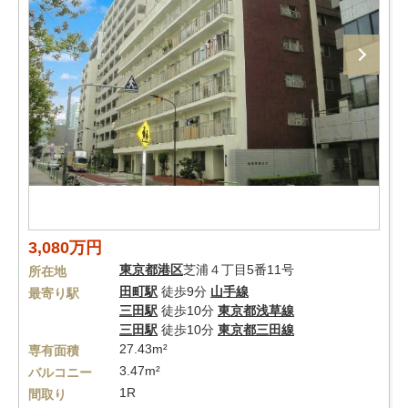
3,080万円
東京都
港区
芝浦４丁目5番11号
所在地
田町駅
徒歩9分
山手線
最寄り駅
三田駅
徒歩10分
東京都浅草線
三田駅
徒歩10分
東京都三田線
27.43m²
専有面積
3.47m²
バルコニー
1R
間取り