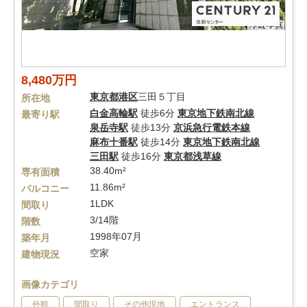
8,480万円
東京都
港区
三田５丁目
所在地
白金高輪駅
徒歩6分
東京地下鉄南北線
最寄り駅
泉岳寺駅
徒歩13分
京浜急行電鉄本線
麻布十番駅
徒歩14分
東京地下鉄南北線
三田駅
徒歩16分
東京都浅草線
38.40m²
専有面積
11.86m²
バルコニー
1LDK
間取り
3/14階
階数
1998年07月
築年月
空家
建物現況
画像カテゴリ
外観
間取り
その他現地
エントランス