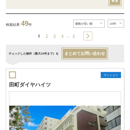
変更
49
検索結果
件
1
2
3
4
…
5
まとめてお問い合わせ
チェックした物件（最大10件まで）を
マンション
田町ダイヤハイツ