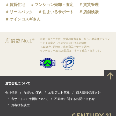
賃貸住宅
マンション売却・査定
賃貸管理
リースバック
住まいるサポート
店舗検索
ケインコスギさん
※同一屋号で売買・賃貸の両方を取り扱う不動産仲介フラン
No.1
店舗数
※
チャイズ業としての全国における店舗数
（2026年7月時点／東京商工リサーチ調べ）
センチュリー21の加盟店は、すべて独立・自営です。
運営会社について
会社情報
加盟のご案内
加盟店人材募集
個人情報保護方針
当サイトのご利用について
不動産に関するお問い合わせ
お客様相談室