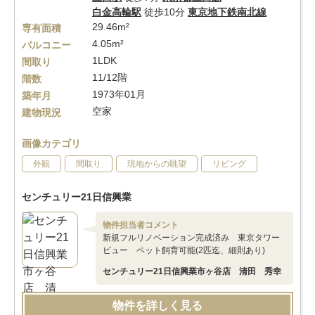
白金高輪駅
徒歩10分
東京地下鉄南北線
29.46m²
専有面積
4.05m²
バルコニー
1LDK
間取り
11/12階
階数
1973年01月
築年月
空家
建物現況
画像カテゴリ
外観
間取り
現地からの眺望
リビング
センチュリー21日信興業
物件担当者コメント
新規フルリノベーション完成済み 東京タワー
ビュー ペット飼育可能(2匹迄、細則あり)
センチュリー21日信興業市ヶ谷店 清田 秀幸
物件を詳しく見る