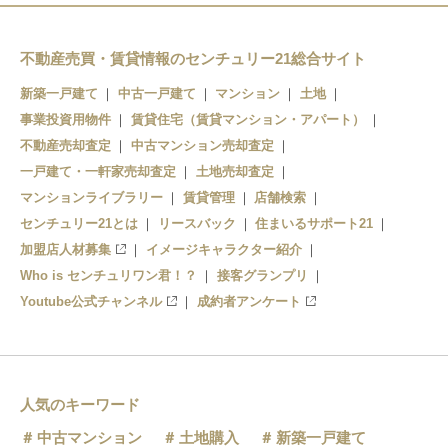
御成門
大門
三田
芝公園
不動産売買・賃貸情報のセンチュリー21総合サイト
泉岳寺
三田
新築一戸建て
中古一戸建て
マンション
土地
事業投資用物件
白金高輪
賃貸住宅（賃貸マンション・アパート）
高輪台
不動産売却査定
中古マンション売却査定
白金台
五反田
一戸建て・一軒家売却査定
土地売却査定
マンションライブラリー
賃貸管理
店舗検索
目黒
センチュリー21とは
リースバック
住まいるサポート21
加盟店人材募集
イメージキャラクター紹介
Who is センチュリワン君！？
接客グランプリ
Youtube公式チャンネル
成約者アンケート
人気のキーワード
中古マンション
土地購入
新築一戸建て