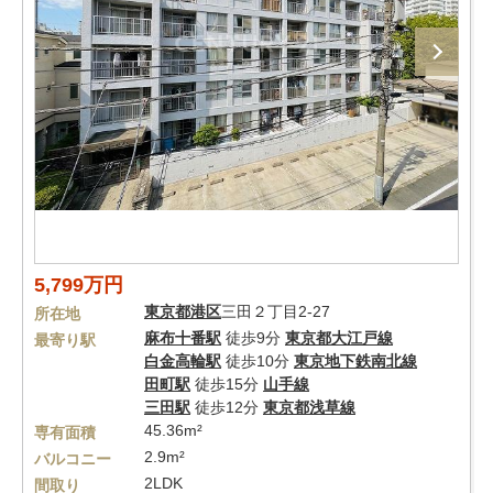
5,799万円
東京都
港区
三田２丁目2-27
所在地
麻布十番駅
徒歩9分
東京都大江戸線
最寄り駅
白金高輪駅
徒歩10分
東京地下鉄南北線
田町駅
徒歩15分
山手線
三田駅
徒歩12分
東京都浅草線
45.36m²
専有面積
2.9m²
バルコニー
2LDK
間取り