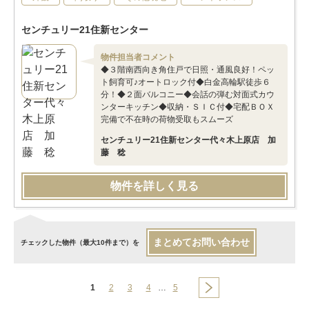
センチュリー21住新センター
物件担当者コメント
◆３階南西向き角住戸で日照・通風良好！ペッ
ト飼育可♪オートロック付◆白金高輪駅徒歩６
分！◆２面バルコニー◆会話の弾む対面式カウ
ンターキッチン◆収納・ＳＩＣ付◆宅配ＢＯＸ
完備で不在時の荷物受取もスムーズ
センチュリー21住新センター代々木上原店 加
藤 稔
物件を詳しく見る
まとめてお問い合わせ
チェックした物件（最大10件まで）を
1
2
3
4
…
5