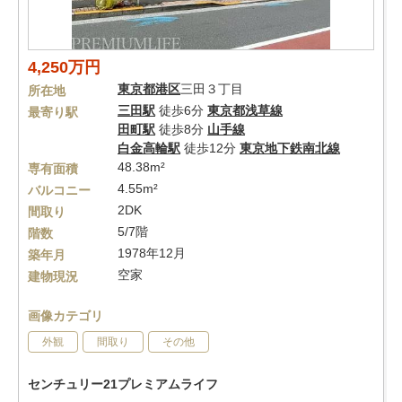
4,250万円
東京都
港区
三田３丁目
所在地
三田駅
徒歩6分
東京都浅草線
最寄り駅
田町駅
徒歩8分
山手線
白金高輪駅
徒歩12分
東京地下鉄南北線
48.38m²
専有面積
4.55m²
バルコニー
2DK
間取り
5/7階
階数
1978年12月
築年月
空家
建物現況
画像カテゴリ
外観
間取り
その他
センチュリー21プレミアムライフ