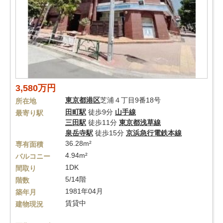
3,580万円
東京都
港区
芝浦４丁目9番18号
所在地
田町駅
徒歩9分
山手線
最寄り駅
三田駅
徒歩11分
東京都浅草線
泉岳寺駅
徒歩15分
京浜急行電鉄本線
36.28m²
専有面積
4.94m²
バルコニー
1DK
間取り
5/14階
階数
1981年04月
築年月
賃貸中
建物現況