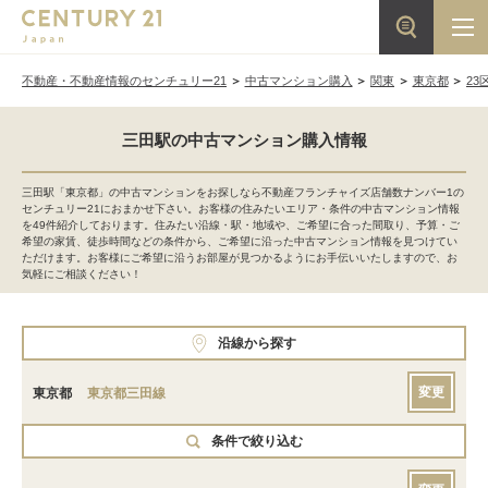
不動産・不動産情報のセンチュリー21
中古マンション購入
関東
東京都
23
三田駅の中古マンション購入情報
三田駅「東京都」の中古マンションをお探しなら不動産フランチャイズ店舗数ナンバー1の
センチュリー21におまかせ下さい。お客様の住みたいエリア・条件の中古マンション情報
を49件紹介しております。住みたい沿線・駅・地域や、ご希望に合った間取り、予算・ご
希望の家賃、徒歩時間などの条件から、ご希望に沿った中古マンション情報を見つけてい
ただけます。お客様にご希望に沿うお部屋が見つかるようにお手伝いいたしますので、お
気軽にご相談ください！
沿線から探す
変更
東京都
東京都三田線
条件で絞り込む