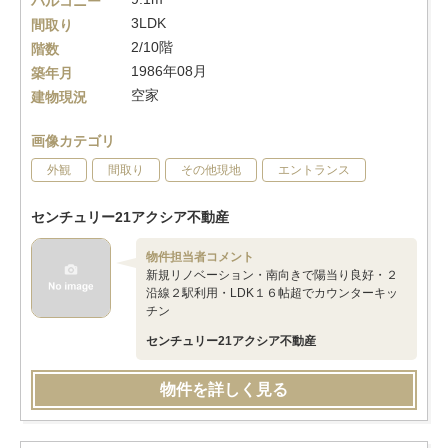
バルコニー
3LDK
間取り
2/10階
階数
1986年08月
築年月
空家
建物現況
画像カテゴリ
外観
間取り
その他現地
エントランス
センチュリー21アクシア不動産
物件担当者コメント
新規リノベーション・南向きで陽当り良好・２
沿線２駅利用・LDK１６帖超でカウンターキッ
チン
センチュリー21アクシア不動産
物件を詳しく見る