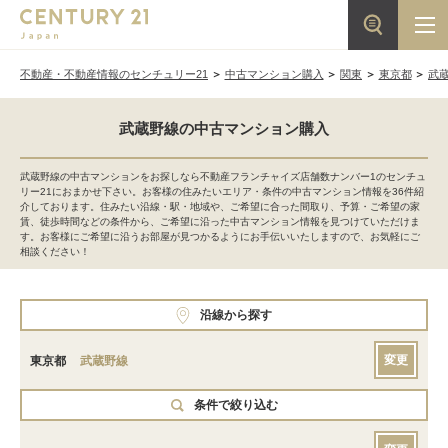
不動産・不動産情報のセンチュリー21
中古マンション購入
関東
東京都
武
武蔵野線の中古マンション購入
武蔵野線の中古マンションをお探しなら不動産フランチャイズ店舗数ナンバー1のセンチュ
リー21におまかせ下さい。お客様の住みたいエリア・条件の中古マンション情報を36件紹
介しております。住みたい沿線・駅・地域や、ご希望に合った間取り、予算・ご希望の家
賃、徒歩時間などの条件から、ご希望に沿った中古マンション情報を見つけていただけま
す。お客様にご希望に沿うお部屋が見つかるようにお手伝いいたしますので、お気軽にご
相談ください！
沿線から探す
変更
東京都
武蔵野線
条件で絞り込む