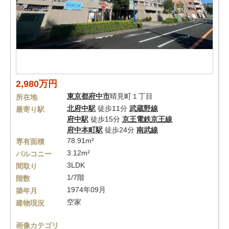
2,980万円
東京都
府中市
晴見町１丁目
所在地
北府中駅
徒歩11分
武蔵野線
最寄り駅
府中駅
徒歩15分
京王電鉄京王線
府中本町駅
徒歩24分
南武線
78.91m²
専有面積
3.12m²
バルコニー
3LDK
間取り
1/7階
階数
1974年09月
築年月
空家
建物現況
画像カテゴリ