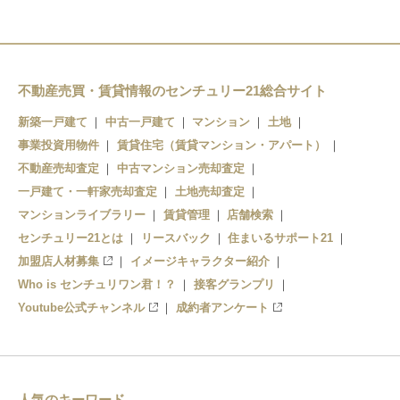
不動産売買・賃貸情報のセンチュリー21総合サイト
新築一戸建て
中古一戸建て
マンション
土地
事業投資用物件
賃貸住宅（賃貸マンション・アパート）
不動産売却査定
中古マンション売却査定
一戸建て・一軒家売却査定
土地売却査定
マンションライブラリー
賃貸管理
店舗検索
センチュリー21とは
リースバック
住まいるサポート21
加盟店人材募集
イメージキャラクター紹介
Who is センチュリワン君！？
接客グランプリ
Youtube公式チャンネル
成約者アンケート
人気のキーワード