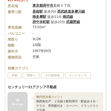
東京都
府中市
是政５丁目
所在地
是政駅
徒歩3分
西武鉄道多摩川線
最寄り駅
南多摩駅
徒歩11分
南武線
府中本町駅
徒歩22分
武蔵野線
73.02m²
専有面積
-
バルコニー
3LDK
間取り
1/5階
階数
1997年09月
築年月
空家
建物現況
画像カテゴリ
外観
間取り
その他現地
エントランス
センチュリー21アクシア不動産
物件担当者コメント
南西角住戸・２沿線２駅利用可・駅徒歩３分・
テラス、専用庭付き・スーパー、ドラックスト
ア近接