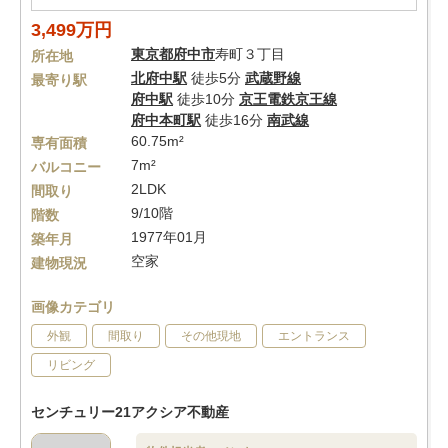
3,499万円
東京都
府中市
寿町３丁目
所在地
北府中駅
徒歩5分
武蔵野線
最寄り駅
府中駅
徒歩10分
京王電鉄京王線
府中本町駅
徒歩16分
南武線
60.75m²
専有面積
7m²
バルコニー
2LDK
間取り
9/10階
階数
1977年01月
築年月
空家
建物現況
画像カテゴリ
外観
間取り
その他現地
エントランス
リビング
センチュリー21アクシア不動産