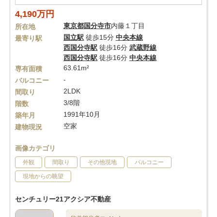
4,190万円
東京都
国分寺市
内藤１丁目
所在地
国立駅
徒歩15分
中央本線
最寄り駅
西国分寺駅
徒歩16分
武蔵野線
西国分寺駅
徒歩16分
中央本線
63.61m²
専有面積
-
バルコニー
2LDK
間取り
3/8階
階数
1991年10月
築年月
空家
建物現況
画像カテゴリ
外観
間取り
その他現地
バルコニー
現地からの眺望
センチュリー21アクシア不動産