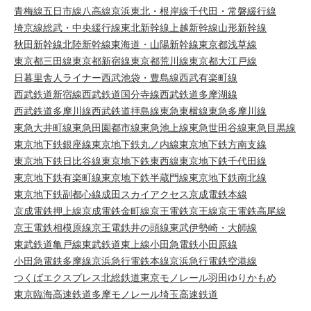
青梅線
五日市線
八高線
京浜東北・根岸線
千代田・常磐緩行線
埼京線
総武・中央緩行線
東北新幹線
上越新幹線
山形新幹線
秋田新幹線
北陸新幹線
東海道・山陽新幹線
東京都浅草線
東京都三田線
東京都新宿線
東京都荒川線
東京都大江戸線
日暮里舎人ライナー
西武池袋・豊島線
西武有楽町線
西武鉄道新宿線
西武鉄道国分寺線
西武鉄道多摩湖線
西武鉄道多摩川線
西武鉄道拝島線
東急東横線
東急多摩川線
東急大井町線
東急田園都市線
東急池上線
東急世田谷線
東急目黒線
東京地下鉄銀座線
東京地下鉄丸ノ内線
東京地下鉄方南支線
東京地下鉄日比谷線
東京地下鉄東西線
東京地下鉄千代田線
東京地下鉄有楽町線
東京地下鉄半蔵門線
東京地下鉄南北線
東京地下鉄副都心線
成田スカイアクセス
京成電鉄本線
京成電鉄押上線
京成電鉄金町線
京王電鉄京王線
京王電鉄高尾線
京王電鉄相模原線
京王電鉄井の頭線
東武伊勢崎・大師線
東武鉄道亀戸線
東武鉄道東上線
小田急電鉄小田原線
小田急電鉄多摩線
京浜急行電鉄本線
京浜急行電鉄空港線
つくばエクスプレス
北総鉄道
東京モノレール羽田
ゆりかもめ
東京臨海高速鉄道
多摩モノレール
埼玉高速鉄道