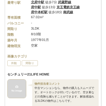
北府中駅
徒歩7分
武蔵野線
最寄り駅
府中駅
徒歩13分
京王電鉄京王線
府中本町駅
徒歩18分
南武線
67.02m²
専有面積
-
バルコニー
3LDK
間取り
8/10階
階数
1977年01月
築年月
空家
建物現況
画像カテゴリ
外観
間取り
センチュリー21LIFE HOME
物件担当者コメント
中古マンションなら、物件の購入もスムーズで
す。オートロックが付いているので、空き巣な
どの危険も減らすことができます。解放感溢れ
る3LDKの物件はこちらです。