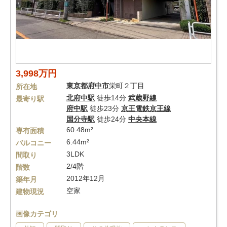
3,998万円
東京都
府中市
栄町２丁目
所在地
北府中駅
徒歩14分
武蔵野線
最寄り駅
府中駅
徒歩23分
京王電鉄京王線
国分寺駅
徒歩24分
中央本線
60.48m²
専有面積
6.44m²
バルコニー
3LDK
間取り
2/4階
階数
2012年12月
築年月
空家
建物現況
画像カテゴリ