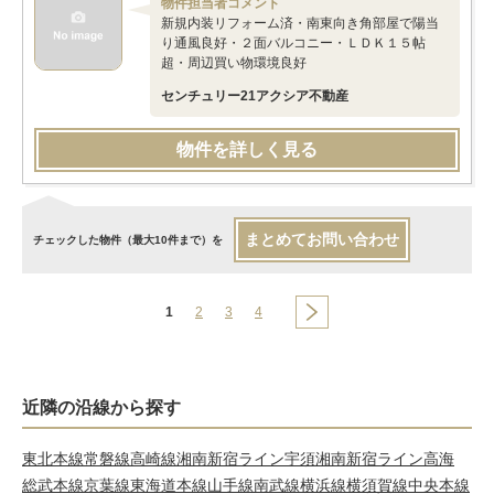
物件担当者コメント
新規内装リフォーム済・南東向き角部屋で陽当
り通風良好・２面バルコニー・ＬＤＫ１５帖
超・周辺買い物環境良好
センチュリー21アクシア不動産
物件を詳しく見る
まとめてお問い合わせ
チェックした物件（最大10件まで）を
1
2
3
4
近隣の沿線から探す
東北本線
常磐線
高崎線
湘南新宿ライン宇須
湘南新宿ライン高海
総武本線
京葉線
東海道本線
山手線
南武線
横浜線
横須賀線
中央本線