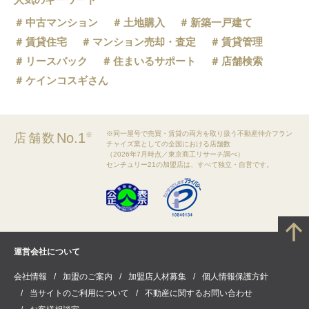
中古マンション
土地購入
新築一戸建て
賃貸住宅
マンション売却・査定
賃貸管理
リースバック
住まいるサポート
店舗検索
ケインコスギさん
※同一屋号で売買・賃貸の両方を取り扱う不動産仲介フラン
No.1
店舗数
※
チャイズ業としての全国における店舗数
（2026年7月時点／東京商工リサーチ調べ）
センチュリー21の加盟店は、すべて独立・自営です。
運営会社について
会社情報
加盟のご案内
加盟店人材募集
個人情報保護方針
当サイトのご利用について
不動産に関するお問い合わせ