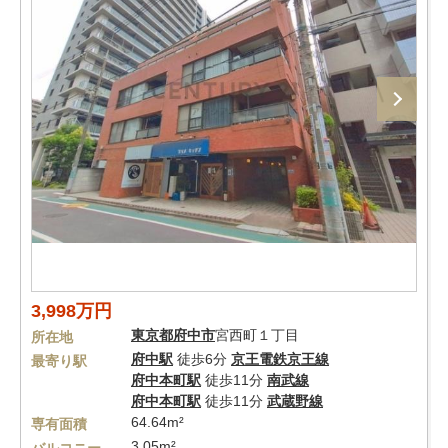
3,998万円
東京都
府中市
宮西町１丁目
所在地
府中駅
徒歩6分
京王電鉄京王線
最寄り駅
府中本町駅
徒歩11分
南武線
府中本町駅
徒歩11分
武蔵野線
64.64m²
専有面積
3.05m²