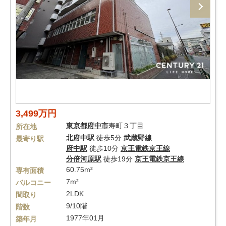
3,499万円
東京都
府中市
寿町３丁目
所在地
北府中駅
徒歩5分
武蔵野線
最寄り駅
府中駅
徒歩10分
京王電鉄京王線
分倍河原駅
徒歩19分
京王電鉄京王線
60.75m²
専有面積
7m²
バルコニー
2LDK
間取り
9/10階
階数
1977年01月
築年月