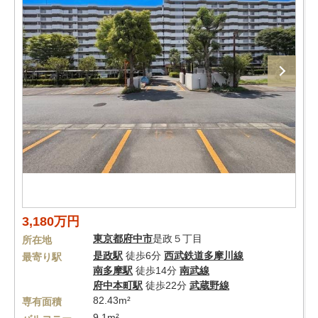
3,180万円
東京都
府中市
是政５丁目
所在地
是政駅
徒歩6分
西武鉄道多摩川線
最寄り駅
南多摩駅
徒歩14分
南武線
府中本町駅
徒歩22分
武蔵野線
82.43m²
専有面積
9.1m²