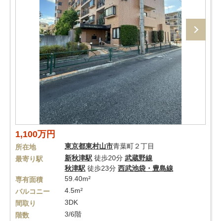
1,100万円
東京都
東村山市
青葉町２丁目
所在地
新秋津駅
徒歩20分
武蔵野線
最寄り駅
秋津駅
徒歩23分
西武池袋・豊島線
59.40m²
専有面積
4.5m²
バルコニー
3DK
間取り
3/6階
階数