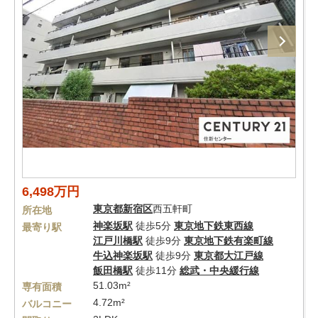
6,498万円
東京都
新宿区
西五軒町
所在地
神楽坂駅
徒歩5分
東京地下鉄東西線
最寄り駅
江戸川橋駅
徒歩9分
東京地下鉄有楽町線
牛込神楽坂駅
徒歩9分
東京都大江戸線
飯田橋駅
徒歩11分
総武・中央緩行線
51.03m²
専有面積
4.72m²
バルコニー