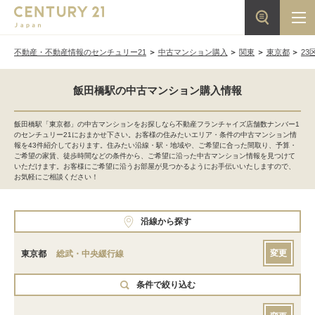
不動産・不動産情報のセンチュリー21
中古マンション購入
関東
東京都
23
飯田橋駅の中古マンション購入情報
飯田橋駅「東京都」の中古マンションをお探しなら不動産フランチャイズ店舗数ナンバー1
のセンチュリー21におまかせ下さい。お客様の住みたいエリア・条件の中古マンション情
報を43件紹介しております。住みたい沿線・駅・地域や、ご希望に合った間取り、予算・
ご希望の家賃、徒歩時間などの条件から、ご希望に沿った中古マンション情報を見つけて
いただけます。お客様にご希望に沿うお部屋が見つかるようにお手伝いいたしますので、
お気軽にご相談ください！
沿線から探す
変更
東京都
総武・中央緩行線
条件で絞り込む