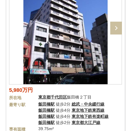
5,980万円
東京都
千代田区
飯田橋２丁目
所在地
飯田橋駅
徒歩2分
総武・中央緩行線
最寄り駅
飯田橋駅
徒歩4分
東京地下鉄東西線
飯田橋駅
徒歩4分
東京地下鉄有楽町線
飯田橋駅
徒歩2分
東京都大江戸線
39.75m²
専有面積