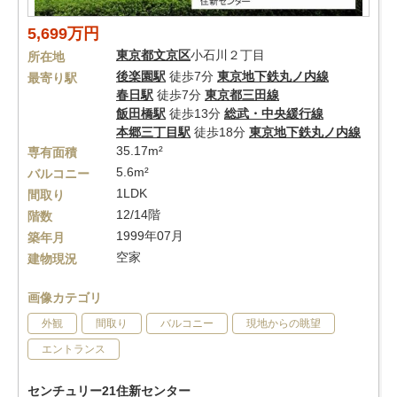
5,699万円
東京都
文京区
小石川２丁目
所在地
後楽園駅
徒歩7分
東京地下鉄丸ノ内線
最寄り駅
春日駅
徒歩7分
東京都三田線
飯田橋駅
徒歩13分
総武・中央緩行線
本郷三丁目駅
徒歩18分
東京地下鉄丸ノ内線
35.17m²
専有面積
5.6m²
バルコニー
1LDK
間取り
12/14階
階数
1999年07月
築年月
空家
建物現況
画像カテゴリ
外観
間取り
バルコニー
現地からの眺望
エントランス
センチュリー21住新センター