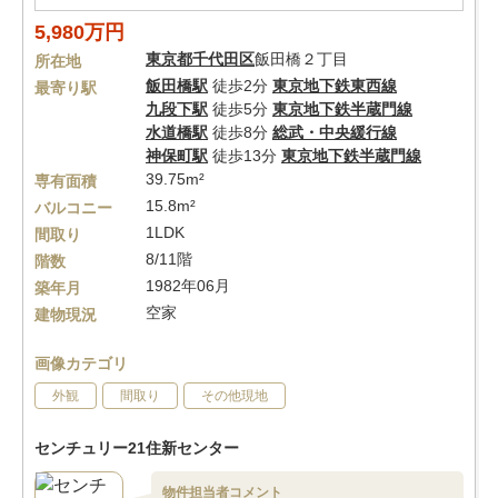
5,980万円
東京都
千代田区
飯田橋２丁目
所在地
飯田橋駅
徒歩2分
東京地下鉄東西線
最寄り駅
九段下駅
徒歩5分
東京地下鉄半蔵門線
水道橋駅
徒歩8分
総武・中央緩行線
神保町駅
徒歩13分
東京地下鉄半蔵門線
39.75m²
専有面積
15.8m²
バルコニー
1LDK
間取り
8/11階
階数
1982年06月
築年月
空家
建物現況
画像カテゴリ
外観
間取り
その他現地
センチュリー21住新センター
物件担当者コメント