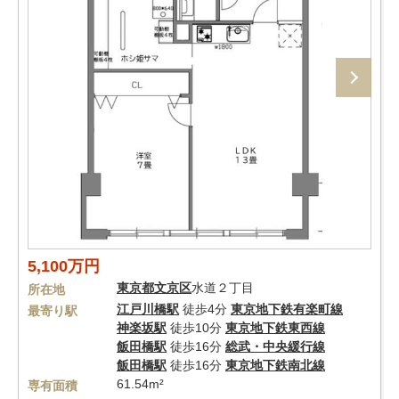
5,100万円
東京都
文京区
水道２丁目
所在地
江戸川橋駅
徒歩4分
東京地下鉄有楽町線
最寄り駅
神楽坂駅
徒歩10分
東京地下鉄東西線
飯田橋駅
徒歩16分
総武・中央緩行線
飯田橋駅
徒歩16分
東京地下鉄南北線
61.54m²
専有面積