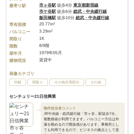
市ヶ谷駅
徒歩4分
東京都新宿線
最寄り駅
市ケ谷駅
徒歩6分
総武・中央緩行線
飯田橋駅
徒歩10分
総武・中央緩行線
20.77m²
専有面積
3.29m²
バルコニー
1K
間取り
8/9階
階数
1979年05月
築年月
賃貸中
建物現況
画像カテゴリ
外観
間取り
その他共用部分
その他
センチュリー21日信興業
物件担当者コメント
JR中央線・総武緩行線「市ヶ谷」駅徒歩7分。
複数路線が利用できます。バルコニー方位は外
濠を眺めるので開放感があります。事務所とし
ても利用できるので、ビジネスの拠点として是