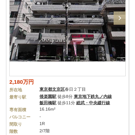
2,180万円
東京都
文京区
春日２丁目
所在地
後楽園駅
徒歩8分
東京地下鉄丸ノ内線
最寄り駅
飯田橋駅
徒歩11分
総武・中央緩行線
16.16m²
専有面積
-
バルコニー
1R
間取り
2/7階
階数