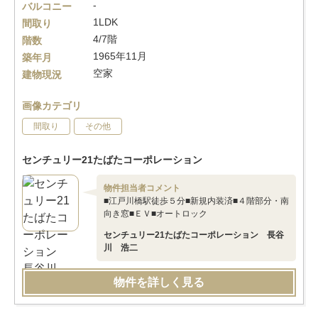
-
バルコニー
1LDK
間取り
4/7階
階数
1965年11月
築年月
空家
建物現況
画像カテゴリ
間取り
その他
センチュリー21たばたコーポレーション
物件担当者コメント
■江戸川橋駅徒歩５分■新規内装済■４階部分・南
向き窓■ＥＶ■オートロック
センチュリー21たばたコーポレーション 長谷
川 浩二
物件を詳しく見る