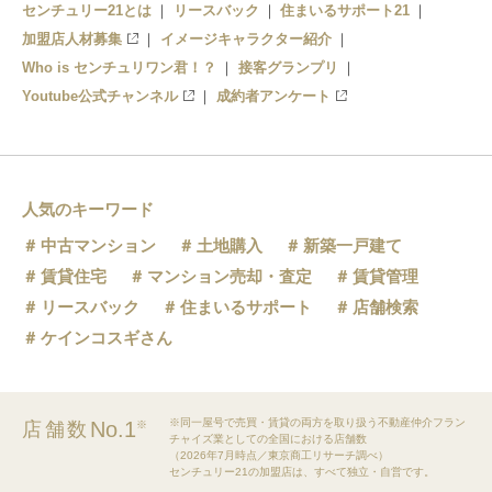
センチュリー21とは
リースバック
住まいるサポート21
加盟店人材募集
イメージキャラクター紹介
Who is センチュリワン君！？
接客グランプリ
Youtube公式チャンネル
成約者アンケート
人気のキーワード
中古マンション
土地購入
新築一戸建て
賃貸住宅
マンション売却・査定
賃貸管理
リースバック
住まいるサポート
店舗検索
ケインコスギさん
※同一屋号で売買・賃貸の両方を取り扱う不動産仲介フラン
No.1
店舗数
※
チャイズ業としての全国における店舗数
（2026年7月時点／東京商工リサーチ調べ）
センチュリー21の加盟店は、すべて独立・自営です。