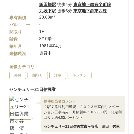
飯田橋駅
徒歩4分
東京地下鉄有楽町線
九段下駅
徒歩6分
東京地下鉄東西線
29.88m²
専有面積
-
バルコニー
1R
間取り
8/10階
階数
1981年04月
築年月
賃貸中
建物現況
画像カテゴリ
外観
間取り
洋室
キッチン
センチュリー21日信興業
物件担当者コメント
２駅７路線利用可能 ２０２３年室内リノベー
ション工事済み 月額賃料：109,880円 想定利
回り：約4.02パーセント
センチュリー21日信興業市ヶ谷店 清田 秀幸