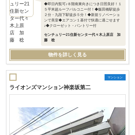
◆即日内覧可♪８階南東向きにつき日照良好！１
５平米超ルーフバルコニー付！◆飯田橋駅徒歩
２分・九段下駅徒歩５分！◆新規リノベーショ
ンで美室◆エアコン１基付で快適に過ごせます
♪◆クローゼット・パントリー付
センチュリー21住新センター代々木上原店 加
藤 稔
物件を詳しく見る
マンション
ライオンズマンション神楽坂第二