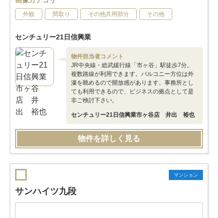
画像カテゴリ
外観
間取り
その他共用部分
その他
センチュリー21日信興業
物件担当者コメント
JR中央線・総武緩行線「市ヶ谷」駅徒歩7分。
複数路線が利用できます。バルコニー方位は外
濠を眺めるので開放感があります。事務所とし
ても利用できるので、ビジネスの拠点として是
非ご検討下さい。
センチュリー21日信興業市ヶ谷店 井出 裕也
物件を詳しく見る
マンション
サンハイツ九段