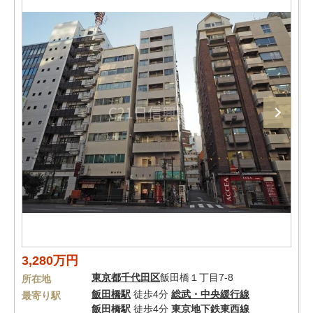
3,280万円
東京都
千代田区
飯田橋１丁目7-8
所在地
飯田橋駅
徒歩4分
総武・中央緩行線
最寄り駅
飯田橋駅
徒歩4分
東京地下鉄東西線