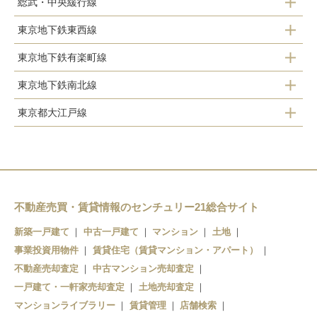
総武・中央緩行線
東京地下鉄東西線
秋葉原
東京地下鉄有楽町線
高田馬場
御茶ノ水
東京地下鉄南北線
東池袋
早稲田
水道橋
東京都大江戸線
永田町
飯田橋
護国寺
神楽坂
市ケ谷
若松河田
飯田橋
四ツ谷
江戸川橋
九段下
飯田橋
四ツ谷
牛込柳町
市ケ谷
市ケ谷
飯田橋
竹橋
信濃町
牛込神楽坂
不動産売買・賃貸情報のセンチュリー21総合サイト
後楽園
飯田橋
麹町
大手町
新築一戸建て
中古一戸建て
マンション
土地
事業投資用物件
春日
賃貸住宅（賃貸マンション・アパート）
東大前
永田町
不動産売却査定
中古マンション売却査定
本郷三丁目
本駒込
一戸建て・一軒家売却査定
土地売却査定
マンションライブラリー
賃貸管理
店舗検索
上野御徒町