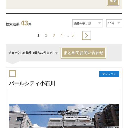
変更
43
検索結果
件
1
2
3
4
…
5
まとめてお問い合わせ
チェックした物件（最大10件まで）を
マンション
パールシティ小石川