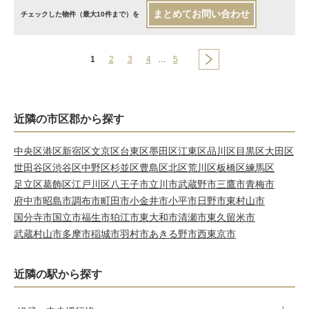
まとめてお問い合わせ
チェックした物件（最大10件まで）を
1
2
3
4
…
5
近隣の市区郡から探す
中央区
港区
新宿区
文京区
台東区
墨田区
江東区
品川区
目黒区
大田区
世田谷区
渋谷区
中野区
杉並区
豊島区
北区
荒川区
板橋区
練馬区
足立区
葛飾区
江戸川区
八王子市
立川市
武蔵野市
三鷹市
青梅市
府中市
昭島市
調布市
町田市
小金井市
小平市
日野市
東村山市
国分寺市
国立市
福生市
狛江市
東大和市
清瀬市
東久留米市
武蔵村山市
多摩市
稲城市
羽村市
あきる野市
西東京市
近隣の駅から探す