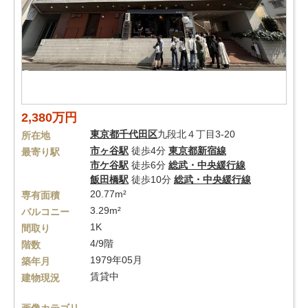
2,380万円
東京都
千代田区
九段北４丁目3-20
所在地
市ヶ谷駅
徒歩4分
東京都新宿線
最寄り駅
市ケ谷駅
徒歩6分
総武・中央緩行線
飯田橋駅
徒歩10分
総武・中央緩行線
20.77m²
専有面積
3.29m²
バルコニー
1K
間取り
4/9階
階数
1979年05月
築年月
賃貸中
建物現況