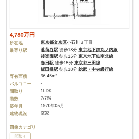
4,780万円
東京都
文京区
小石川３丁目
所在地
茗荷谷駅
徒歩13分
東京地下鉄丸ノ内線
最寄り駅
後楽園駅
徒歩15分
東京地下鉄南北線
春日駅
徒歩15分
東京都三田線
飯田橋駅
徒歩18分
総武・中央緩行線
36.45m²
専有面積
-
バルコニー
1LDK
間取り
7/7階
階数
1970年05月
築年月
空家
建物現況
画像カテゴリ
間取り