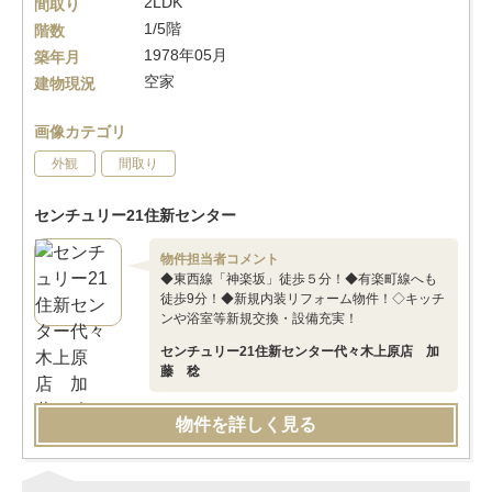
2LDK
間取り
1/5階
階数
1978年05月
築年月
空家
建物現況
画像カテゴリ
外観
間取り
センチュリー21住新センター
物件担当者コメント
◆東西線「神楽坂」徒歩５分！◆有楽町線へも
徒歩9分！◆新規内装リフォーム物件！◇キッチ
ンや浴室等新規交換・設備充実！
センチュリー21住新センター代々木上原店 加
藤 稔
物件を詳しく見る