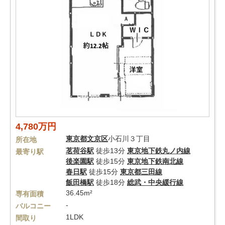
4,780万円
東京都
文京区
小石川３丁目
所在地
茗荷谷駅
徒歩13分
東京地下鉄丸ノ内線
最寄り駅
後楽園駅
徒歩15分
東京地下鉄南北線
春日駅
徒歩15分
東京都三田線
飯田橋駅
徒歩18分
総武・中央緩行線
36.45m²
専有面積
-
バルコニー
1LDK
間取り