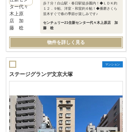
歩７分！白山駅・春日駅徒歩圏内！◆ＬＤＫ約
１２．９帖、洋室・和室約６帖！◆播磨さくら
並木すぐで春の季節が楽しみです♪
センチュリー21住新センター代々木上原店 加
藤 稔
物件を詳しく見る
マンション
ステージグランデ文京大塚