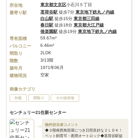
東京都
文京区
小石川５丁目
所在地
茗荷谷駅
徒歩7分
東京地下鉄丸ノ内線
最寄り駅
白山駅
徒歩15分
東京都三田線
春日駅
徒歩18分
東京都大江戸線
後楽園駅
徒歩19分
東京地下鉄丸ノ内線
59.67m²
専有面積
6.46m²
バルコニー
2LDK
間取り
3/13階
階数
1971年06月
築年月
空家
建物現況
画像カテゴリ
外観
間取り
その他現地
センチュリー21住新センター
物件担当者コメント
◆３階南西角部屋につき日照良好な２ＬＤＫ！
ペット飼育可・夜間オートロック◆茗荷谷駅徒