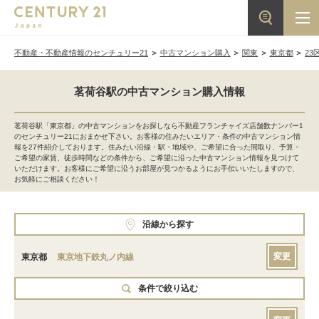
不動産・不動産情報のセンチュリー21
中古マンション購入
関東
東京都
23
茗荷谷駅の中古マンション購入情報
茗荷谷駅「東京都」の中古マンションをお探しなら不動産フランチャイズ店舗数ナンバー1
のセンチュリー21におまかせ下さい。お客様の住みたいエリア・条件の中古マンション情
報を27件紹介しております。住みたい沿線・駅・地域や、ご希望に合った間取り、予算・
ご希望の家賃、徒歩時間などの条件から、ご希望に沿った中古マンション情報を見つけて
いただけます。お客様にご希望に沿うお部屋が見つかるようにお手伝いいたしますので、
お気軽にご相談ください！
沿線から探す
変更
東京都
東京地下鉄丸ノ内線
条件で絞り込む