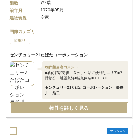
7/7階
階数
1970年05月
築年月
空家
建物現況
画像カテゴリ
間取り
センチュリー21たばたコーポレーション
物件担当者コメント
■茗荷谷駅徒歩１３分、生活に便利なエリア■７
階部分・眺望良好■新規内装■１ＬＤＫ
センチュリー21たばたコーポレーション 長谷
川 浩二
物件を詳しく見る
マンション