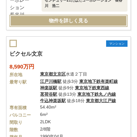
センチュリー21たばたコーポレーション 長谷
川 浩二
物件を詳しく見る
マンション
ビクセル文京
8,590万円
東京都
文京区
水道２丁目
所在地
江戸川橋駅
徒歩3分
東京地下鉄有楽町線
最寄り駅
神楽坂駅
徒歩9分
東京地下鉄東西線
茗荷谷駅
徒歩13分
東京地下鉄丸ノ内線
牛込神楽坂駅
徒歩18分
東京都大江戸線
54.40m²
専有面積
6m²
バルコニー
2LDK
間取り
2/8階
階数
1990年04月