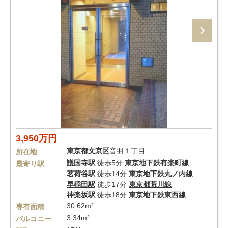
3,950万円
東京都
文京区
音羽１丁目
所在地
護国寺駅
徒歩5分
東京地下鉄有楽町線
最寄り駅
茗荷谷駅
徒歩14分
東京地下鉄丸ノ内線
早稲田駅
徒歩17分
東京都荒川線
神楽坂駅
徒歩18分
東京地下鉄東西線
30.62m²
専有面積
3.34m²
バルコニー