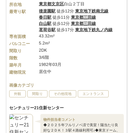
東京都
文京区
白山２丁目
所在地
後楽園駅
徒歩12分
東京地下鉄南北線
最寄り駅
春日駅
徒歩11分
東京都三田線
白山駅
徒歩12分
東京都三田線
茗荷谷駅
徒歩17分
東京地下鉄丸ノ内線
43.32m²
専有面積
5.2m²
バルコニー
2DK
間取り
3/6階
階数
1982年03月
築年月
居住中
建物現況
画像カテゴリ
外観
間取り
その他現地
エントランス
センチュリー21住新センター
物件担当者コメント
◆２０２５年フルリノベ済で美室！陽当たり良
好な２ＤＫ！３駅４路線利用可♪◆東京ドーム、