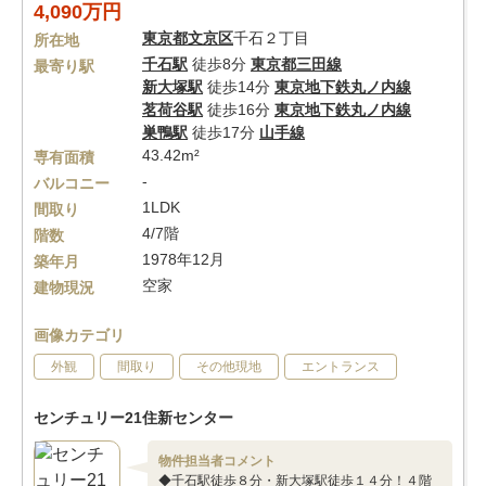
4,090万円
東京都
文京区
千石２丁目
所在地
千石駅
徒歩8分
東京都三田線
最寄り駅
新大塚駅
徒歩14分
東京地下鉄丸ノ内線
茗荷谷駅
徒歩16分
東京地下鉄丸ノ内線
巣鴨駅
徒歩17分
山手線
43.42m²
専有面積
-
バルコニー
1LDK
間取り
4/7階
階数
1978年12月
築年月
空家
建物現況
画像カテゴリ
外観
間取り
その他現地
エントランス
センチュリー21住新センター
物件担当者コメント
◆千石駅徒歩８分・新大塚駅徒歩１４分！４階