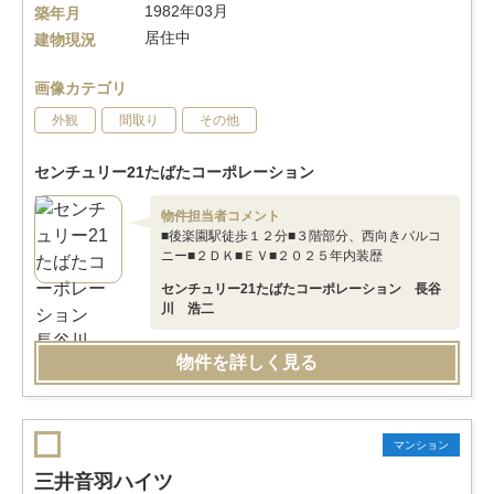
1982年03月
築年月
居住中
建物現況
画像カテゴリ
外観
間取り
その他
センチュリー21たばたコーポレーション
物件担当者コメント
■後楽園駅徒歩１２分■３階部分、西向きバルコ
ニー■２ＤＫ■ＥＶ■２０２５年内装歴
センチュリー21たばたコーポレーション 長谷
川 浩二
物件を詳しく見る
マンション
三井音羽ハイツ