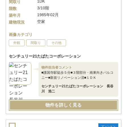
1DK
間取り
3/10階
階数
1985年02月
築年月
空家
建物現況
画像カテゴリ
外観
間取り
その他
センチュリー21たばたコーポレーション
物件担当者コメント
■護国寺駅徒歩５分■３階部分・南東向きバルコ
ニー■新規リノベーション済■１ＤＫ
センチュリー21たばたコーポレーション 長谷
川 浩二
物件を詳しく見る
マンション