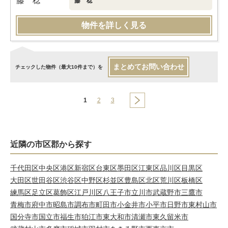
藤 稔
物件を詳しく見る
まとめてお問い合わせ
チェックした物件（最大10件まで）を
1
2
3
近隣の市区郡から探す
千代田区
中央区
港区
新宿区
台東区
墨田区
江東区
品川区
目黒区
大田区
世田谷区
渋谷区
中野区
杉並区
豊島区
北区
荒川区
板橋区
練馬区
足立区
葛飾区
江戸川区
八王子市
立川市
武蔵野市
三鷹市
青梅市
府中市
昭島市
調布市
町田市
小金井市
小平市
日野市
東村山市
国分寺市
国立市
福生市
狛江市
東大和市
清瀬市
東久留米市