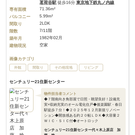
茗荷谷駅
徒歩16分
東京地下鉄丸ノ内線
71.36m²
専有面積
5.99m²
バルコニー
2LDK
間取り
7/11階
階数
1982年02月
築年月
空家
建物現況
画像カテゴリ
外観
間取り
その他現地
リビング
センチュリー21住新センター
物件担当者コメント
◆７階南向き角部屋で日照・眺望良好！設備充
実×収納充実のオール電化住戸◆後楽園駅・春日
駅徒歩７分！◆２０２５年１２月新規リノベー
ション◆開放感ある約２０帖ＬＤＫ◆大容量２
ＷＩＣ・ＳＩＣ付◆オートロック
センチュリー21住新センター代々木上原店 加