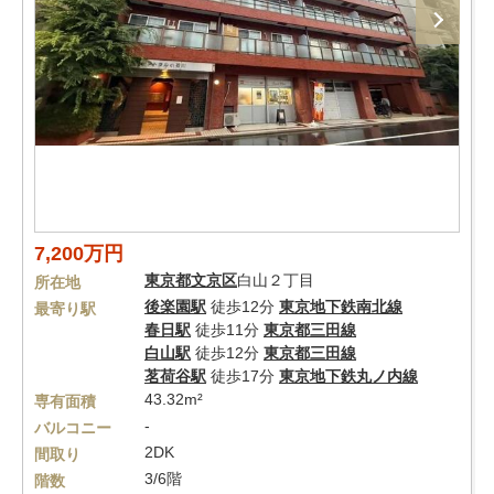
7,200万円
東京都
文京区
白山２丁目
所在地
後楽園駅
徒歩12分
東京地下鉄南北線
最寄り駅
春日駅
徒歩11分
東京都三田線
白山駅
徒歩12分
東京都三田線
茗荷谷駅
徒歩17分
東京地下鉄丸ノ内線
43.32m²
専有面積
-
バルコニー
2DK
間取り
3/6階
階数