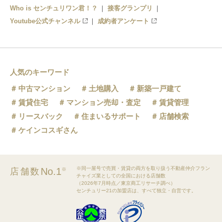
Who is センチュリワン君！？
接客グランプリ
Youtube公式チャンネル
成約者アンケート
人気のキーワード
中古マンション
土地購入
新築一戸建て
賃貸住宅
マンション売却・査定
賃貸管理
リースバック
住まいるサポート
店舗検索
ケインコスギさん
※同一屋号で売買・賃貸の両方を取り扱う不動産仲介フラン
No.1
店舗数
※
チャイズ業としての全国における店舗数
（2026年7月時点／東京商工リサーチ調べ）
センチュリー21の加盟店は、すべて独立・自営です。