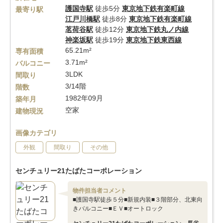
護国寺駅
徒歩5分
東京地下鉄有楽町線
最寄り駅
江戸川橋駅
徒歩8分
東京地下鉄有楽町線
茗荷谷駅
徒歩12分
東京地下鉄丸ノ内線
神楽坂駅
徒歩19分
東京地下鉄東西線
65.21m²
専有面積
3.71m²
バルコニー
3LDK
間取り
3/14階
階数
1982年09月
築年月
空家
建物現況
画像カテゴリ
外観
間取り
その他
センチュリー21たばたコーポレーション
物件担当者コメント
■護国寺駅徒歩５分■新規内装■３階部分、北東向
きバルコニー■ＥＶ■オートロック