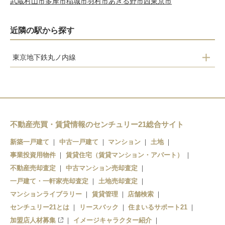
武蔵村山市
多摩市
稲城市
羽村市
あきる野市
西東京市
近隣の駅から探す
東京地下鉄丸ノ内線
新中野
東高円寺
新高円寺
南阿佐ケ谷
不動産売買・賃貸情報のセンチュリー21総合サイト
荻窪
新築一戸建て
中古一戸建て
マンション
土地
事業投資用物件
賃貸住宅（賃貸マンション・アパート）
不動産売却査定
中古マンション売却査定
一戸建て・一軒家売却査定
土地売却査定
マンションライブラリー
賃貸管理
店舗検索
センチュリー21とは
リースバック
住まいるサポート21
加盟店人材募集
イメージキャラクター紹介