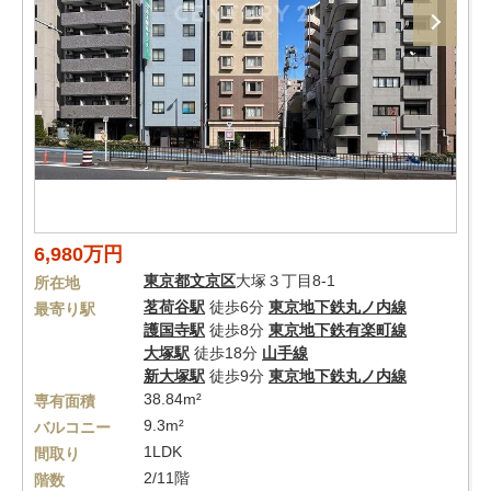
6,980万円
東京都
文京区
大塚３丁目8-1
所在地
茗荷谷駅
徒歩6分
東京地下鉄丸ノ内線
最寄り駅
護国寺駅
徒歩8分
東京地下鉄有楽町線
大塚駅
徒歩18分
山手線
新大塚駅
徒歩9分
東京地下鉄丸ノ内線
38.84m²
専有面積
9.3m²
バルコニー
1LDK
間取り
2/11階
階数