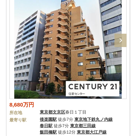
8,680万円
東京都
文京区
春日１丁目
所在地
後楽園駅
徒歩7分
東京地下鉄丸ノ内線
最寄り駅
春日駅
徒歩7分
東京都三田線
飯田橋駅
徒歩12分
東京都大江戸線