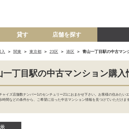
貸す
店舗を探す
購入
関東
東京都
23区
港区
青山一丁目駅の中古マン
建て
マンション
土地
事業投資用
山一丁目駅の中古マンション購入
チャイズ店舗数ナンバー1のセンチュリー21におまかせ下さい。お客様の住みたいエ
歩時間などの条件から、ご希望に沿った中古マンション情報を見つけていただけま
示