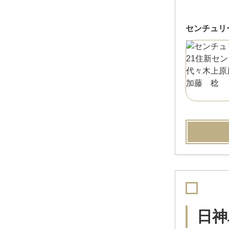
センチュリ
日神