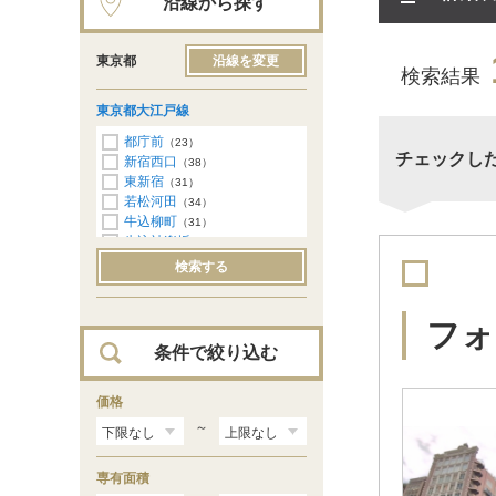
沿線から探す
東京都
沿線を変更
検索結果
東京都大江戸線
都庁前
（23）
チェックし
新宿西口
（38）
東新宿
（31）
若松河田
（34）
牛込柳町
（31）
牛込神楽坂
（28）
飯田橋
（40）
検索する
春日
（35）
本郷三丁目
（12）
上野御徒町
（12）
フォ
新御徒町
（13）
条件で絞り込む
蔵前
（18）
両国
（30）
森下
価格
（16）
清澄白河
（7）
～
門前仲町
（10）
月島
（37）
専有面積
勝どき
（37）