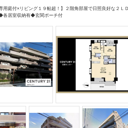
専用庭付×リビング１９帖超！】２階角部屋で日照良好な２Ｌ
◆各居室収納有◆玄関ポーチ付