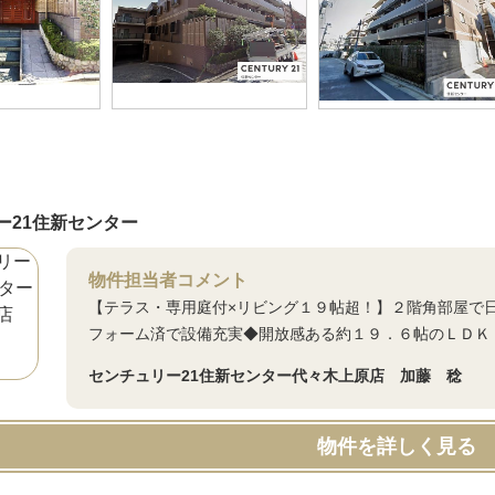
ー21住新センター
物件担当者コメント
【テラス・専用庭付×リビング１９帖超！】２階角部屋で
フォーム済で設備充実◆開放感ある約１９．６帖のＬＤＫ
センチュリー21住新センター代々木上原店 加藤 稔
物件を詳しく見る