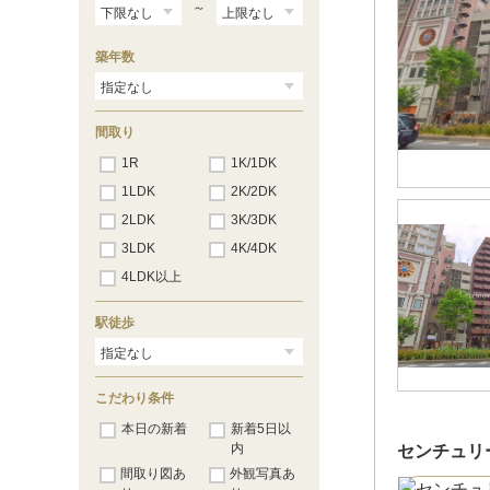
築地市場
（7）
～
汐留
（9）
大門
（15）
築年数
赤羽橋
（34）
麻布十番
（57）
六本木
（38）
青山一丁目
（12）
間取り
国立競技場
（18）
代々木
1R
1K/1DK
（24）
新宿
（38）
1LDK
2K/2DK
都庁前
（23）
2LDK
3K/3DK
西新宿五丁目
（44）
中野坂上
（41）
3LDK
4K/4DK
東中野
（51）
4LDK以上
中井
（47）
落合南長崎
（34）
新江古田
（17）
駅徒歩
練馬
（12）
豊島園
（6）
練馬春日町
（6）
こだわり条件
光が丘
（8）
本日の新着
新着5日以
内
センチュリ
間取り図あ
外観写真あ