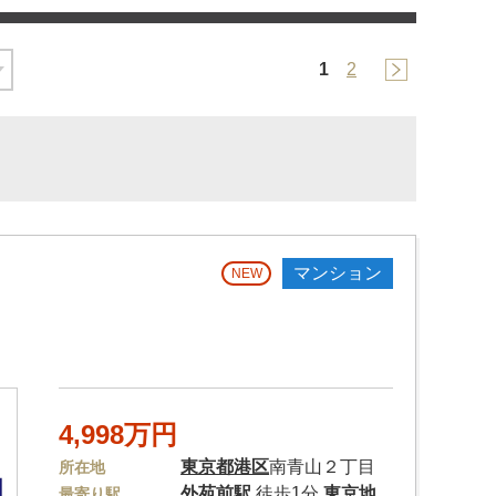
1
2
マンション
NEW
4,998万円
東京都
港区
南青山２丁目
所在地
外苑前駅
徒歩1分
東京地
最寄り駅