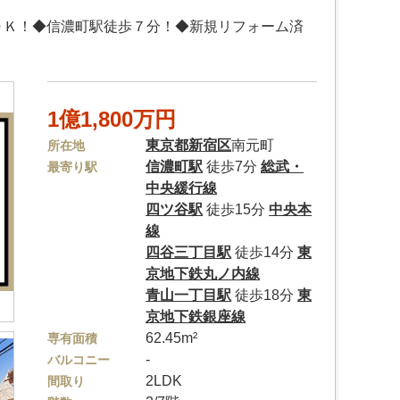
ＤＫ！◆信濃町駅徒歩７分！◆新規リフォーム済
1億1,800万円
東京都
新宿区
南元町
所在地
信濃町駅
徒歩7分
総武・
最寄り駅
中央緩行線
四ツ谷駅
徒歩15分
中央本
線
四谷三丁目駅
徒歩14分
東
京地下鉄丸ノ内線
青山一丁目駅
徒歩18分
東
京地下鉄銀座線
62.45m²
専有面積
-
バルコニー
2LDK
間取り