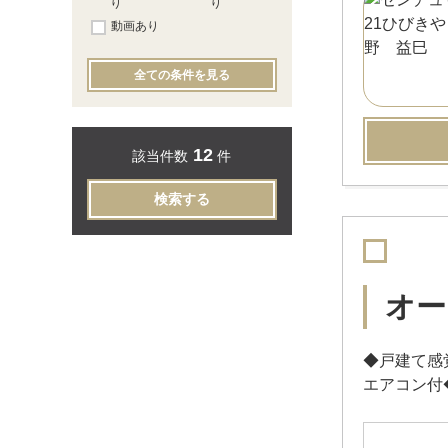
り
り
動画あり
全ての条件を見る
12
該当件数
件
検索する
オー
◆戸建て感
エアコン付