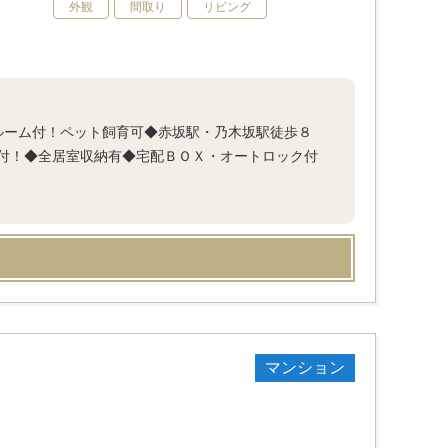
外観
間取り
リビング
ルーム付！ペット飼育可◆赤坂駅・乃木坂駅徒歩８
付！◆全居室収納有◆宅配ＢＯＸ・オートロック付
マンション