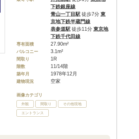
下鉄銀座線
青山一丁目駅
徒歩7分
東
京地下鉄半蔵門線
表参道駅
徒歩11分
東京地
下鉄千代田線
27.90m²
専有面積
3.1m²
バルコニー
1R
間取り
11/14階
階数
1978年12月
築年月
空家
建物現況
画像カテゴリ
外観
間取り
その他現地
エントランス