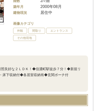
2/7階
階数
2000年08月
築年月
居住中
建物現況
画像カテゴリ
外観
間取り
エントランス
その他現地
日照良好な２ＬＤＫ！◆信濃町駅徒歩７分！◆新規リ
・床下収納付◆各居室収納有◆玄関ポーチ付