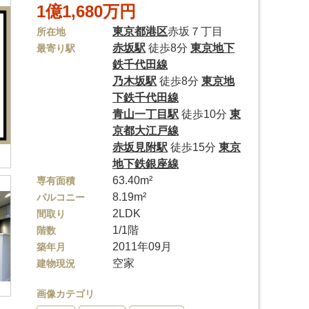
1億1,680万円
東京都
港区
赤坂７丁目
所在地
赤坂駅
徒歩8分
東京地下
最寄り駅
鉄千代田線
乃木坂駅
徒歩8分
東京地
下鉄千代田線
青山一丁目駅
徒歩10分
東
京都大江戸線
赤坂見附駅
徒歩15分
東京
地下鉄銀座線
63.40m²
専有面積
8.19m²
バルコニー
2LDK
間取り
1/1階
階数
2011年09月
築年月
空家
建物現況
画像カテゴリ