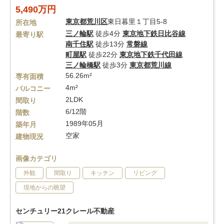
5,490万円
東京都
荒川区
東日暮里１丁目5-8
所在地
三ノ輪駅
徒歩4分
東京地下鉄日比谷線
最寄り駅
南千住駅
徒歩13分
常磐線
町屋駅
徒歩22分
東京地下鉄千代田線
三ノ輪橋駅
徒歩3分
東京都荒川線
56.26m²
専有面積
4m²
バルコニー
2LDK
間取り
6/12階
階数
1989年05月
築年月
空家
建物現況
画像カテゴリ
外観
間取り
キッチン
リビング
現地からの眺望
センチュリー21クレール不動産