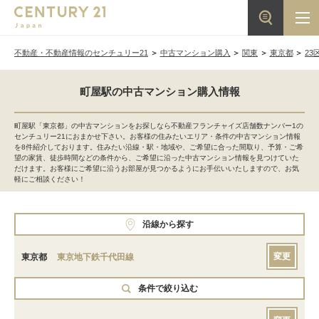
不動産・不動産情報のセンチュリー21
中古マンション購入
関東
東京都
23
町屋駅の中古マンション購入情報
町屋駅「東京都」の中古マンションをお探しなら不動産フランチャイズ店舗数ナンバー1の
センチュリー21におまかせ下さい。お客様の住みたいエリア・条件の中古マンション情報
を8件紹介しております。住みたい沿線・駅・地域や、ご希望に合った間取り、予算・ご希
望の家賃、徒歩時間などの条件から、ご希望に沿った中古マンション情報を見つけていた
だけます。お客様にご希望に沿うお部屋が見つかるようにお手伝いいたしますので、お気
軽にご相談ください！
沿線から探す
変更
東京都
東京地下鉄千代田線
条件で絞り込む