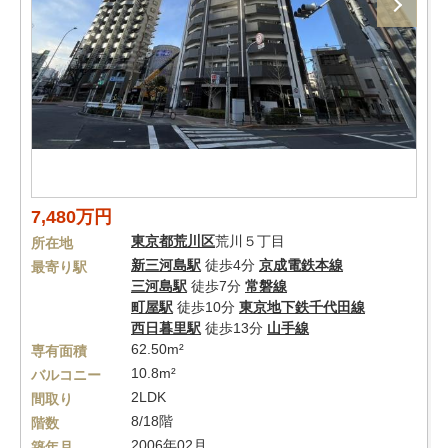
7,480万円
東京都
荒川区
荒川５丁目
所在地
新三河島駅
徒歩4分
京成電鉄本線
最寄り駅
三河島駅
徒歩7分
常磐線
町屋駅
徒歩10分
東京地下鉄千代田線
西日暮里駅
徒歩13分
山手線
62.50m²
専有面積
10.8m²
バルコニー
2LDK
間取り
8/18階
階数
2006年02月
築年月