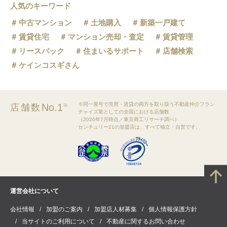
人気のキーワード
中古マンション
土地購入
新築一戸建て
賃貸住宅
マンション売却・査定
賃貸管理
リースバック
住まいるサポート
店舗検索
ケインコスギさん
※同一屋号で売買・賃貸の両方を取り扱う不動産仲介フラン
No.1
店舗数
※
チャイズ業としての全国における店舗数
（2026年7月時点／東京商工リサーチ調べ）
センチュリー21の加盟店は、すべて独立・自営です。
運営会社について
会社情報
加盟のご案内
加盟店人材募集
個人情報保護方針
当サイトのご利用について
不動産に関するお問い合わせ