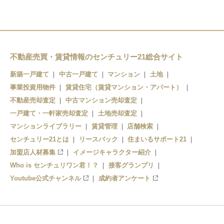
荒川区役所前
綾瀬
新三河島
町屋
荒川二丁目
北千住
千住大橋
町屋
荒川七丁目
不動産売買・賃貸情報のセンチュリー21総合サイト
西日暮里
町屋駅前
京成関屋
新築一戸建て
中古一戸建て
マンション
土地
事業投資用物件
町屋二丁目
賃貸住宅（賃貸マンション・アパート）
千駄木
堀切菖蒲園
不動産売却査定
中古マンション売却査定
東尾久三丁目
根津
一戸建て・一軒家売却査定
土地売却査定
マンションライブラリー
賃貸管理
店舗検索
熊野前
センチュリー21とは
リースバック
住まいるサポート21
加盟店人材募集
イメージキャラクター紹介
Who is センチュリワン君！？
接客グランプリ
Youtube公式チャンネル
成約者アンケート