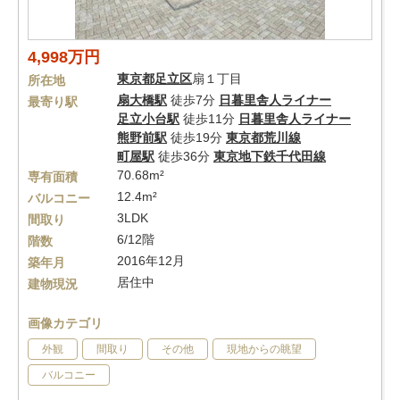
4,998万円
東京都
足立区
扇１丁目
所在地
扇大橋駅
徒歩7分
日暮里舎人ライナー
最寄り駅
足立小台駅
徒歩11分
日暮里舎人ライナー
熊野前駅
徒歩19分
東京都荒川線
町屋駅
徒歩36分
東京地下鉄千代田線
70.68m²
専有面積
12.4m²
バルコニー
3LDK
間取り
6/12階
階数
2016年12月
築年月
居住中
建物現況
画像カテゴリ
外観
間取り
その他
現地からの眺望
バルコニー