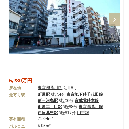
5,280万円
東京都
荒川区
荒川５丁目
所在地
町屋駅
徒歩4分
東京地下鉄千代田線
最寄り駅
新三河島駅
徒歩6分
京成電鉄本線
町屋二丁目駅
徒歩8分
東京都荒川線
西日暮里駅
徒歩17分
山手線
71.04m²
専有面積
5.05m²
バルコニー