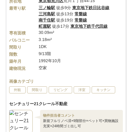
東京都
荒川区
荒川１丁目44-15
所在地
三ノ輪駅
徒歩9分
東京地下鉄日比谷線
最寄り駅
三河島駅
徒歩13分
常磐線
南千住駅
徒歩19分
常磐線
町屋駅
徒歩17分
東京地下鉄千代田線
30.09m²
専有面積
3.18m²
バルコニー
1DK
間取り
9/13階
階数
1992年10月
築年月
空家
建物現況
画像カテゴリ
外観
間取り
リビング
洋室
キッチン
センチュリー21クレール不動産
物件担当者コメント
新規フルリノベ済×9階部分×ペット可×買物施設
充実×24時間ゴミ出し可