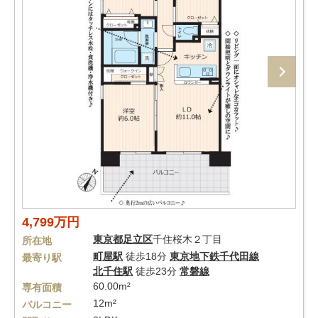
4,799万円
東京都
足立区
千住桜木２丁目
所在地
町屋駅
徒歩18分
東京地下鉄千代田線
最寄り駅
北千住駅
徒歩23分
常磐線
60.00m²
専有面積
12m²
バルコニー