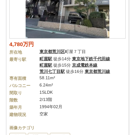
4,780万円
東京都
荒川区
町屋７丁目
所在地
町屋駅
徒歩14分
東京地下鉄千代田線
最寄り駅
町屋駅
徒歩15分
京成電鉄本線
荒川七丁目駅
徒歩16分
東京都荒川線
58.11m²
専有面積
6.24m²
バルコニー
1SLDK
間取り
2/13階
階数
1994年02月
築年月
空家
建物現況
画像カテゴリ