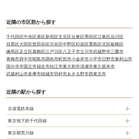
近隣の市区郡から探す
千代田区
中央区
港区
新宿区
文京区
台東区
墨田区
江東区
品川区
目黒区
大田区
世田谷区
渋谷区
中野区
杉並区
豊島区
北区
板橋区
練馬区
足立区
葛飾区
江戸川区
八王子市
立川市
武蔵野市
三鷹市
青梅市
府中市
昭島市
調布市
町田市
小金井市
小平市
日野市
東村山市
国分寺市
国立市
福生市
狛江市
東大和市
清瀬市
東久留米市
武蔵村山市
多摩市
稲城市
羽村市
あきる野市
西東京市
近隣の駅から探す
京成電鉄本線
東京地下鉄千代田線
京成上野
東京都荒川線
北綾瀬
日暮里