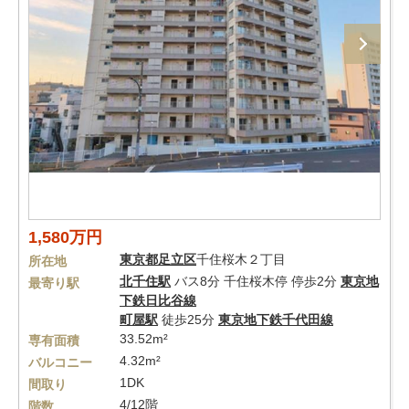
1,580万円
東京都
足立区
千住桜木２丁目
所在地
北千住駅
バス8分 千住桜木停 停歩2分
東京地
最寄り駅
下鉄日比谷線
町屋駅
徒歩25分
東京地下鉄千代田線
33.52m²
専有面積
4.32m²
バルコニー
1DK
間取り
4/12階
階数