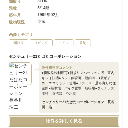
3LDK
間取り
5/14階
階数
1999年02月
築年月
空家
建物現況
画像カテゴリ
間取り
リビング
トイレ
収納
センチュリー21たばたコーポレーション
物件担当者コメント
●複数路線利用可●新規リノベーション済 室内
キレイ快適●ペット飼育可（規約有）●収納多
め エコカラット使用●ファミリー層も良好な住
空間●駐車場 バイク置場 駐輪場●タッチレス
水栓 食洗器 浄水器
センチュリー21たばたコーポレーション 長谷
川 浩二
物件を詳しく見る