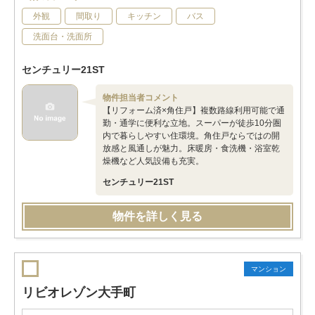
外観
間取り
キッチン
バス
洗面台・洗面所
センチュリー21ST
物件担当者コメント
【リフォーム済×角住戸】複数路線利用可能で通
勤・通学に便利な立地。スーパーが徒歩10分圏
内で暮らしやすい住環境。角住戸ならではの開
放感と風通しが魅力。床暖房・食洗機・浴室乾
燥機など人気設備も充実。
センチュリー21ST
物件を詳しく見る
マンション
リビオレゾン大手町