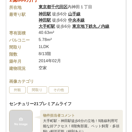
東京都
千代田区
内神田１丁目
所在地
神田駅
徒歩6分
山手線
最寄り駅
神田駅
徒歩6分
中央本線
大手町駅
徒歩6分
東京地下鉄丸ノ内線
40.63m²
専有面積
5.78m²
バルコニー
1LDK
間取り
8/13階
階数
2014年02月
築年月
空家
建物現況
画像カテゴリ
外観
間取り
その他
センチュリー21プレミアムライフ
物件担当者コメント
大手町駅・神田駅徒歩6分の立地！9路線利用可
能な好アクセス！8階角部屋。ペット飼育・多頭
飼い相談可能（細則あり）