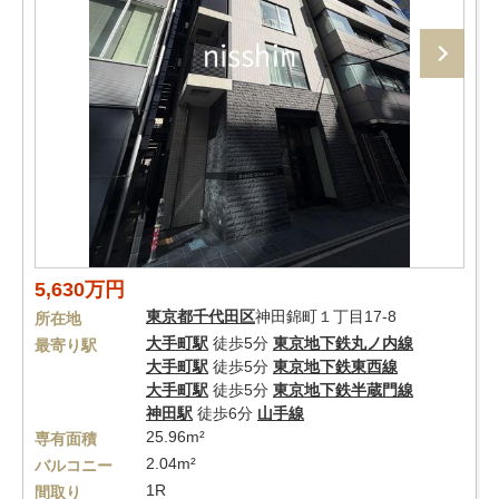
5,630万円
東京都
千代田区
神田錦町１丁目17-8
所在地
大手町駅
徒歩5分
東京地下鉄丸ノ内線
最寄り駅
大手町駅
徒歩5分
東京地下鉄東西線
大手町駅
徒歩5分
東京地下鉄半蔵門線
神田駅
徒歩6分
山手線
25.96m²
専有面積
2.04m²
バルコニー
1R
間取り