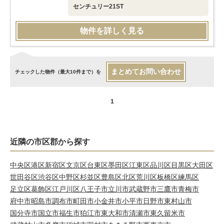
センチュリー21ST
物件を詳しく見る
まとめてお問い合わせ
チェックした物件（最大10件まで）を
1
近隣の市区郡から探す
中央区
港区
新宿区
文京区
台東区
墨田区
江東区
品川区
目黒区
大田区
世田谷区
渋谷区
中野区
杉並区
豊島区
北区
荒川区
板橋区
練馬区
足立区
葛飾区
江戸川区
八王子市
立川市
武蔵野市
三鷹市
青梅市
府中市
昭島市
調布市
町田市
小金井市
小平市
日野市
東村山市
国分寺市
国立市
福生市
狛江市
東大和市
清瀬市
東久留米市