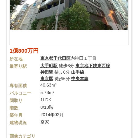
1億800万円
東京都
千代田区
内神田１丁目
所在地
大手町駅
徒歩6分
東京地下鉄東西線
最寄り駅
神田駅
徒歩6分
山手線
東京駅
徒歩6分
中央本線
40.63m²
専有面積
5.78m²
バルコニー
1LDK
間取り
8/13階
階数
2014年02月
築年月
空家
建物現況
画像カテゴリ