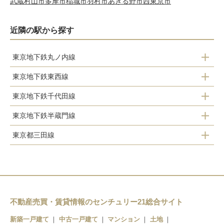
武蔵村山市
多摩市
稲城市
羽村市
あきる野市
西東京市
近隣の駅から探す
東京地下鉄丸ノ内線
東京地下鉄東西線
本郷三丁目
東京地下鉄千代田線
飯田橋
御茶ノ水
東京地下鉄半蔵門線
根津
九段下
淡路町
東京都三田線
半蔵門
大手町
湯島
竹橋
東京
春日
大手町
九段下
新御茶ノ水
日本橋
大手町
銀座
水道橋
神保町
二重橋前
大手町
茅場町
霞ケ関
神保町
不動産売買・賃貸情報のセンチュリー21総合サイト
三越前
大手町
日比谷
門前仲町
新築一戸建て
中古一戸建て
マンション
土地