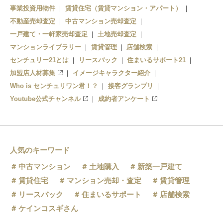
事業投資用物件
日比谷
賃貸住宅（賃貸マンション・アパート）
水天宮前
霞ケ関
不動産売却査定
中古マンション売却査定
内幸町
清澄白河
一戸建て・一軒家売却査定
土地売却査定
マンションライブラリー
賃貸管理
店舗検索
御成門
センチュリー21とは
リースバック
住まいるサポート21
加盟店人材募集
イメージキャラクター紹介
Who is センチュリワン君！？
接客グランプリ
Youtube公式チャンネル
成約者アンケート
人気のキーワード
中古マンション
土地購入
新築一戸建て
賃貸住宅
マンション売却・査定
賃貸管理
リースバック
住まいるサポート
店舗検索
ケインコスギさん