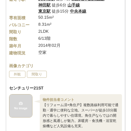
神田駅
徒歩6分
山手線
東京駅
徒歩15分
中央本線
50.15m²
専有面積
8.31m²
バルコニー
2LDK
間取り
6/13階
階数
2014年02月
築年月
空家
建物現況
画像カテゴリ
外観
間取り
センチュリー21ST
物件担当者コメント
【リフォーム済×角住戸】複数路線利用可能で通
勤・通学に便利な立地。スーパーが徒歩10分圏
内で暮らしやすい住環境。角住戸ならではの開
放感と風通しが魅力。床暖房・食洗機・浴室乾
燥機など人気設備も充実。