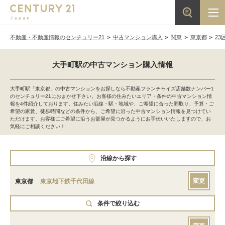
不動産・不動産情報のセンチュリー21
中古マンション購入
関東
東京都
23
大手町駅の中古マンション購入情報
大手町駅「東京都」の中古マンションをお探しなら不動産フランチャイズ店舗数ナンバー1
のセンチュリー21におまかせ下さい。お客様の住みたいエリア・条件の中古マンション情
報を4件紹介しております。住みたい沿線・駅・地域や、ご希望に合った間取り、予算・ご
希望の家賃、徒歩時間などの条件から、ご希望に沿った中古マンション情報を見つけてい
ただけます。お客様にご希望に沿うお部屋が見つかるようにお手伝いいたしますので、お
気軽にご相談ください！
沿線から探す
変更
東京都
東京地下鉄千代田線
条件で絞り込む