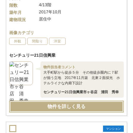
4/13階
階数
2017年10月
築年月
居住中
建物現況
画像カテゴリ
外観
間取り
洋室
センチュリー21日信興業
物件担当者コメント
大手町駅から徒歩５分 その他徒歩圏内に７駅
が揃う立地 2017年11月築 北東２面採光 ホ
テルライクな内廊下設計
センチュリー21日信興業市ヶ谷店 清田 秀幸
物件を詳しく見る
マンション