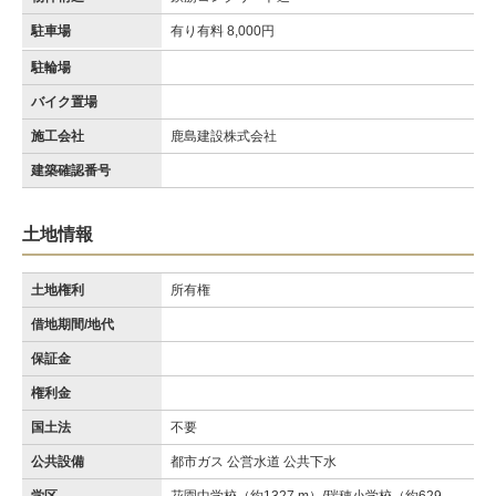
駐車場
有り有料 8,000円
駐輪場
バイク置場
施工会社
鹿島建設株式会社
建築確認番号
土地情報
土地権利
所有権
借地期間/地代
保証金
権利金
国土法
不要
公共設備
都市ガス 公営水道 公共下水