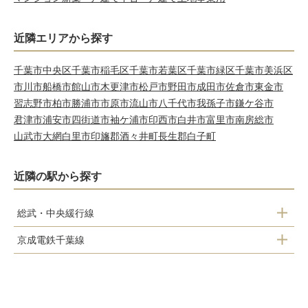
近隣エリアから探す
千葉市中央区
千葉市稲毛区
千葉市若葉区
千葉市緑区
千葉市美浜区
市川市
船橋市
館山市
木更津市
松戸市
野田市
成田市
佐倉市
東金市
習志野市
柏市
勝浦市
市原市
流山市
八千代市
我孫子市
鎌ケ谷市
君津市
浦安市
四街道市
袖ケ浦市
印西市
白井市
富里市
南房総市
山武市
大網白里市
印旛郡酒々井町
長生郡白子町
近隣の駅から探す
総武・中央緩行線
京成電鉄千葉線
新検見川駅
京成幕張本郷駅
幕張駅
京成幕張駅
幕張本郷駅