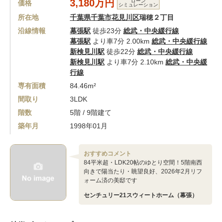
3,180万円
ローン
価格
シミュレーション
所在地
千葉県千葉市花見川区
瑞穂２丁目
沿線情報
幕張駅
徒歩23分
総武・中央緩行線
幕張駅
より車7分 2.00km
総武・中央緩行線
新検見川駅
徒歩22分
総武・中央緩行線
新検見川駅
より車7分 2.10km
総武・中央緩
行線
専有面積
84.46m²
間取り
3LDK
階数
5階 / 9階建て
築年月
1998年01月
おすすめコメント
84平米超・LDK20帖のゆとり空間！5階南西
向きで陽当たり・眺望良好、2026年2月リフ
ォーム済の美邸です
センチュリー21スウィートホーム（幕張）