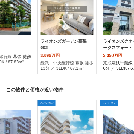
ライオンズガーデン幕張
ライオンズクオ
002
ークスフォート
3,099万円
3,390万円
緩行線 幕張 徒歩
K / 87.83m²
総武・中央緩行線 幕張 徒歩
京成電鉄千葉線 
13分 ／ 3LDK / 67.2m²
6分 ／ 3LDK / 6
この物件と価格が近い物件
マンション
マンション