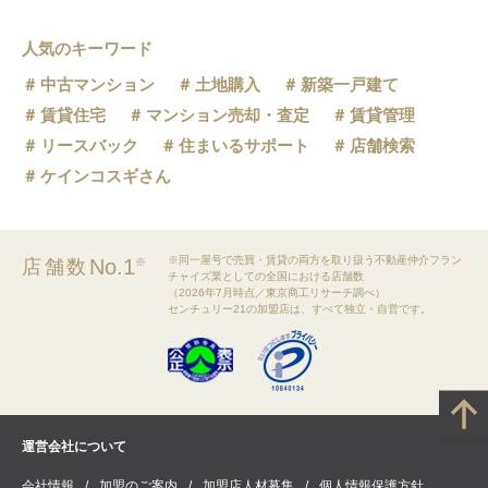
人気のキーワード
中古マンション
土地購入
新築一戸建て
賃貸住宅
マンション売却・査定
賃貸管理
リースバック
住まいるサポート
店舗検索
ケインコスギさん
※同一屋号で売買・賃貸の両方を取り扱う不動産仲介フラン
No.1
店舗数
※
チャイズ業としての全国における店舗数
（2026年7月時点／東京商工リサーチ調べ）
センチュリー21の加盟店は、すべて独立・自営です。
運営会社について
会社情報
加盟のご案内
加盟店人材募集
個人情報保護方針