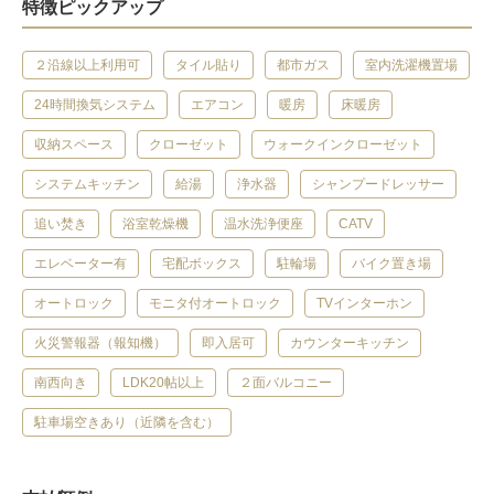
特徴ピックアップ
２沿線以上利用可
タイル貼り
都市ガス
室内洗濯機置場
24時間換気システム
エアコン
暖房
床暖房
収納スペース
クローゼット
ウォークインクローゼット
システムキッチン
給湯
浄水器
シャンプードレッサー
追い焚き
浴室乾燥機
温水洗浄便座
CATV
エレベーター有
宅配ボックス
駐輪場
バイク置き場
オートロック
モニタ付オートロック
TVインターホン
火災警報器（報知機）
即入居可
カウンターキッチン
南西向き
LDK20帖以上
２面バルコニー
駐車場空きあり（近隣を含む）