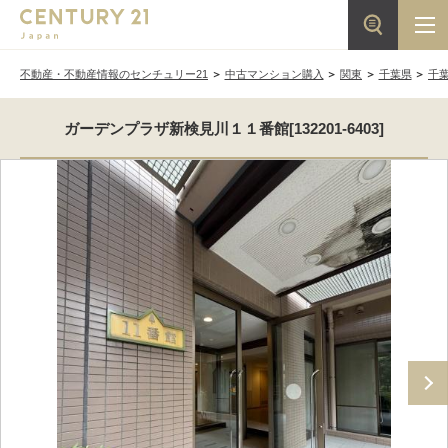
不動産・不動産情報のセンチュリー21
中古マンション購入
関東
千葉県
千
ガーデンプラザ新検見川１１番館[132201-6403]