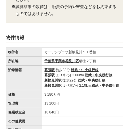
※試算結果の数値は、融資の予約や審査などをお約束する
ものではありません。
物件情報
物件名
ガーデンプラザ新検見川１１番館
所在地
千葉県千葉市花見川区
瑞穂２丁目
沿線情報
幕張駅
徒歩23分
総武・中央緩行線
幕張駅
より車7分 2.00km
総武・中央緩行線
新検見川駅
徒歩22分
総武・中央緩行線
新検見川駅
より車7分 2.10km
総武・中央緩行線
価格
3,180万円
管理費
13,200円
修繕積立金
18,840円
その他費用