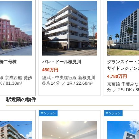
橋二号棟
パレ・ドール検見川
グランスイート
サイドレジデン
450万円
4,780万円
線 京成西船 徒歩
総武・中央緩行線 新検見川
 / 81.38m²
徒歩14分 ／ 1R / 22.68m²
京葉線 千葉みな
分 ／ 2SLDK / 8
駅近隣の物件
マンション
マンション