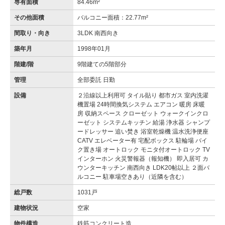
専有面積
84.46m²
その他面積
バルコニー面積：22.77m²
間取り・向き
3LDK 南西向き
築年月
1998年01月
階建/階
9階建ての5階部分
管理
全部委託 日勤
設備
２沿線以上利用可 タイル貼り 都市ガス 室内洗濯
機置場 24時間換気システム エアコン 暖房 床暖
房 収納スペース クローゼット ウォークインクロ
ーゼット システムキッチン 給湯 浄水器 シャンプ
ードレッサー 追い焚き 浴室乾燥機 温水洗浄便座
CATV エレベーター有 宅配ボックス 駐輪場 バイ
ク置き場 オートロック モニタ付オートロック TV
インターホン 火災警報器（報知機） 即入居可 カ
ウンターキッチン 南西向き LDK20帖以上 ２面バ
ルコニー 駐車場空きあり（近隣を含む）
総戸数
1031戸
建物状況
空家
物件構造
鉄筋コンクリート造