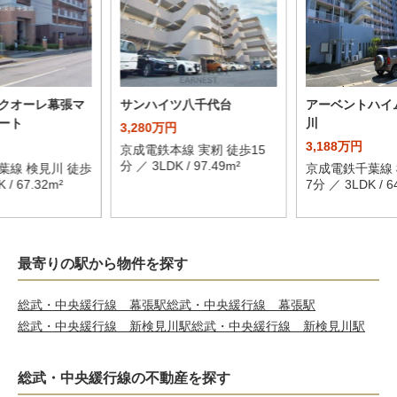
クオーレ幕張マ
サンハイツ八千代台
アーベントハイ
ート
川
3,280万円
3,188万円
京成電鉄本線 実籾 徒歩15
分 ／ 3LDK / 97.49m²
葉線 検見川 徒歩
京成電鉄千葉線 
 / 67.32m²
7分 ／ 3LDK / 6
最寄りの駅から物件を探す
総武・中央緩行線 幕張駅
総武・中央緩行線 幕張駅
総武・中央緩行線 新検見川駅
総武・中央緩行線 新検見川駅
総武・中央緩行線の不動産を探す