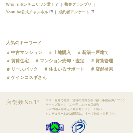
Who is センチュリワン君！？
接客グランプリ
Youtube公式チャンネル
成約者アンケート
人気のキーワード
中古マンション
土地購入
新築一戸建て
賃貸住宅
マンション売却・査定
賃貸管理
リースバック
住まいるサポート
店舗検索
ケインコスギさん
※同一屋号で売買・賃貸の両方を取り扱う不動産仲介フラン
No.1
店舗数
※
チャイズ業としての全国における店舗数
（2026年7月時点／東京商工リサーチ調べ）
センチュリー21の加盟店は、すべて独立・自営です。