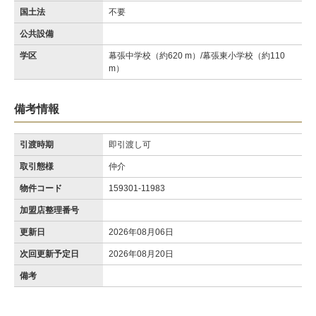
国土法
不要
公共設備
学区
幕張中学校（約620 m）/幕張東小学校（約110
m）
備考情報
引渡時期
即引渡し可
取引態様
仲介
物件コード
159301-11983
加盟店整理番号
更新日
2026年08月06日
次回更新予定日
2026年08月20日
備考