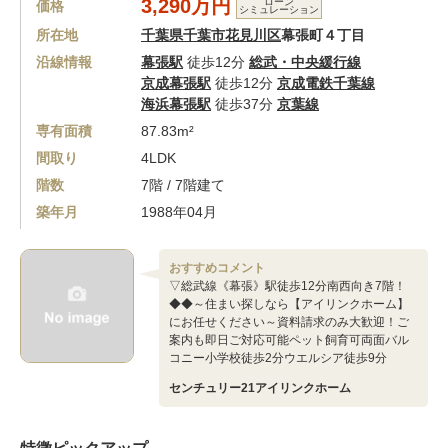
3,290万円
ローン
価格
シミュレーション
所在地
千葉県千葉市花見川区
幕張町４丁目
沿線情報
幕張駅
徒歩12分
総武・中央緩行線
京成幕張駅
徒歩12分
京成電鉄千葉線
海浜幕張駅
徒歩37分
京葉線
専有面積
87.83m²
間取り
4LDK
階数
7階 / 7階建て
築年月
1988年04月
おすすめコメント
▽総武線《幕張》駅徒歩12分南西向き7階！
◆◆～住まい探しなら【アイリンクホーム】
にお任せください～資料請求のみ大歓迎！ご
案内も即日ご対応可能ペット飼育可両面バル
コニー小学校徒歩2分ウエルシア徒歩9分
センチュリー21アイリンクホーム