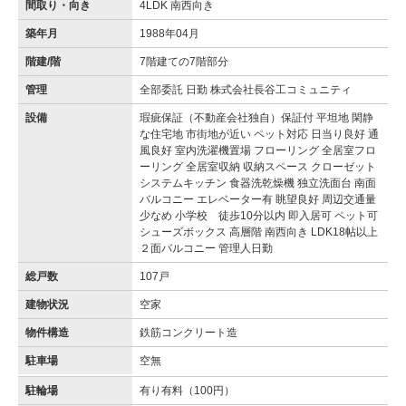
間取り・向き
4LDK 南西向き
築年月
1988年04月
階建/階
7階建ての7階部分
管理
全部委託 日勤 株式会社長谷工コミュニティ
設備
瑕疵保証（不動産会社独自）保証付 平坦地 閑静
な住宅地 市街地が近い ペット対応 日当り良好 通
風良好 室内洗濯機置場 フローリング 全居室フロ
ーリング 全居室収納 収納スペース クローゼット
システムキッチン 食器洗乾燥機 独立洗面台 南面
バルコニー エレベーター有 眺望良好 周辺交通量
少なめ 小学校 徒歩10分以内 即入居可 ペット可
シューズボックス 高層階 南西向き LDK18帖以上
２面バルコニー 管理人日勤
総戸数
107戸
建物状況
空家
物件構造
鉄筋コンクリート造
駐車場
空無
駐輪場
有り有料（100円）