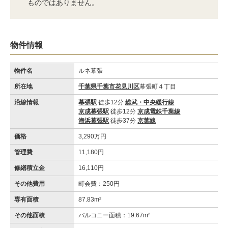
ものではありません。
物件情報
物件名
ルネ幕張
所在地
千葉県千葉市花見川区
幕張町４丁目
沿線情報
幕張駅
徒歩12分
総武・中央緩行線
京成幕張駅
徒歩12分
京成電鉄千葉線
海浜幕張駅
徒歩37分
京葉線
価格
3,290万円
管理費
11,180円
修繕積立金
16,110円
その他費用
町会費：250円
専有面積
87.83m²
その他面積
バルコニー面積：19.67m²