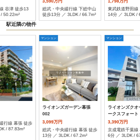
3,590万円
1,798万円
 谷津 徒歩13
総武・中央緩行線 下総中山
東武鉄道野田線 
/ 50.22m²
徒歩13分 ／ 3LDK / 66.7m²
14分 ／ 3LDK / 
駅近隣の物件
マンション
マンション
ライオンズガーデン幕張
ライオンズクオ
002
ークスフォート
3,099万円
3,390万円
緩行線 幕張 徒歩
K / 87.83m²
総武・中央緩行線 幕張 徒歩
京成電鉄千葉線 
13分 ／ 3LDK / 67.2m²
6分 ／ 3LDK / 6