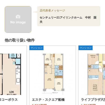
店代表者メッセージ
センチュリー21アイリンクホーム 中村 国
夫
他の取り扱い物件
マンション
マンション
2コーポラス
エステ・スクエア船橋
ライフプラザ六