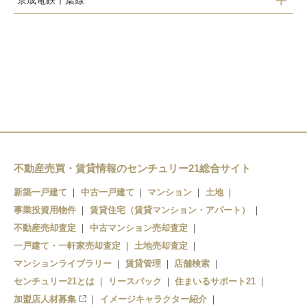
京成電鉄千葉線
新検見川駅
京成幕張本郷駅
幕張駅
京成幕張駅
幕張本郷駅
検見川駅
不動産売買・賃貸情報のセンチュリー21総合サイト
新築一戸建て
中古一戸建て
マンション
土地
事業投資用物件
賃貸住宅（賃貸マンション・アパート）
不動産売却査定
中古マンション売却査定
一戸建て・一軒家売却査定
土地売却査定
マンションライブラリー
賃貸管理
店舗検索
センチュリー21とは
リースバック
住まいるサポート21
加盟店人材募集
イメージキャラクター紹介