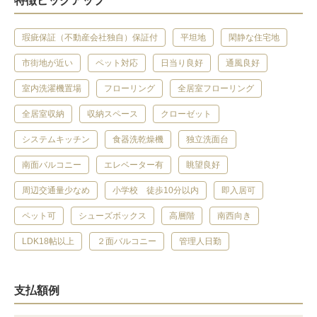
特徴ピックアップ
瑕疵保証（不動産会社独自）保証付
平坦地
閑静な住宅地
市街地が近い
ペット対応
日当り良好
通風良好
室内洗濯機置場
フローリング
全居室フローリング
全居室収納
収納スペース
クローゼット
システムキッチン
食器洗乾燥機
独立洗面台
南面バルコニー
エレベーター有
眺望良好
周辺交通量少なめ
小学校 徒歩10分以内
即入居可
ペット可
シューズボックス
高層階
南西向き
LDK18帖以上
２面バルコニー
管理人日勤
支払額例