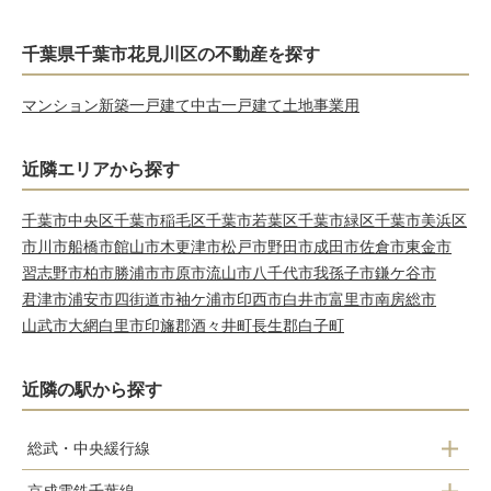
千葉県千葉市花見川区の不動産を探す
マンション
新築一戸建て
中古一戸建て
土地
事業用
近隣エリアから探す
千葉市中央区
千葉市稲毛区
千葉市若葉区
千葉市緑区
千葉市美浜区
市川市
船橋市
館山市
木更津市
松戸市
野田市
成田市
佐倉市
東金市
習志野市
柏市
勝浦市
市原市
流山市
八千代市
我孫子市
鎌ケ谷市
君津市
浦安市
四街道市
袖ケ浦市
印西市
白井市
富里市
南房総市
山武市
大網白里市
印旛郡酒々井町
長生郡白子町
近隣の駅から探す
総武・中央緩行線