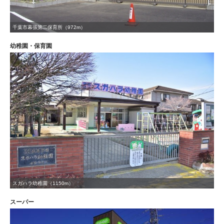
千葉市幕張第二保育所（972m）
幼稚園・保育園
スガハラ幼稚園（1150m）
スーパー