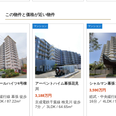
この物件と価格が近い物件
マンション
マンション
ールハイツ4号棟
アーベントハイム幕張花見
シャルマン幕張
川
3,590万円
3,188万円
緩行線 幕張 徒歩
総武・中央緩行線
K / 87.22m²
16分 ／ 4LDK / 
京成電鉄千葉線 検見川 徒歩
7分 ／ 3LDK / 64.65m²