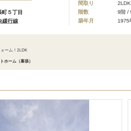
間取り
2LDK
階数
9階 
張町５丁目
築年月
197
央緩行線
ォーム！2LDK
ートホーム（幕張）