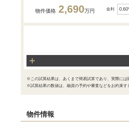
2,690
金利
物件価格
万円
洗面台・洗面所
※この試算結果は、あくまで簡易試算であり、実際には
※試算結果の数値は、融資の予約や審査などをお約束す
物件情報
バス