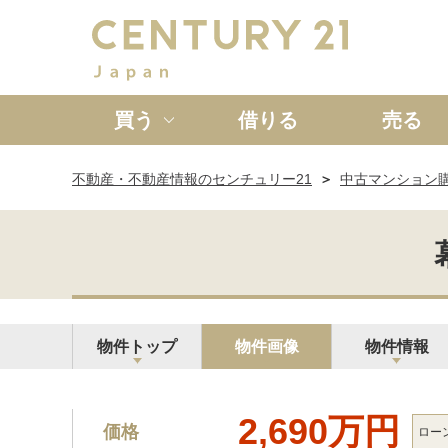
買う
借りる
売る
不動産・不動産情報のセンチュリー21
中古マンション
新築一戸建て
中古一戸
物件トップ
物件画像
物件情報
2,690万円
価格
ロー