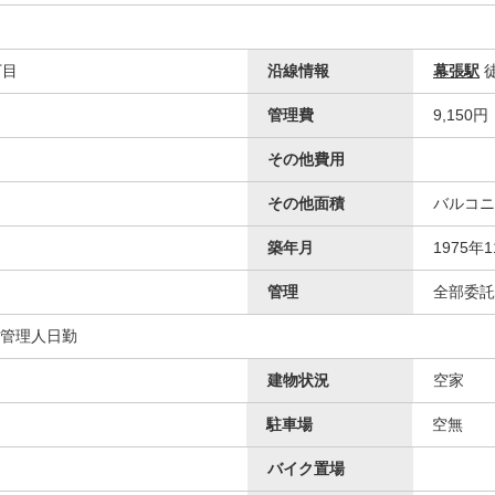
丁目
沿線情報
幕張駅
管理費
9,150円
その他費用
その他面積
バルコニ
洋室
築年月
1975年
管理
全部委託
 管理人日勤
建物状況
空家
駐車場
空無
バイク置場