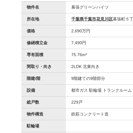
物件名
幕張グリーンハイツ
所在地
千葉県千葉市花見川区
幕張町５
価格
2,690万円
修繕積立金
7,490円
専有面積
75.76m²
洋室
間取り・向き
2LDK 北東向き
階建/階
9階建ての9階部分
設備
都市ガス 駐輪場 トランクルーム
総戸数
229戸
物件構造
鉄筋コンクリート造
駐輪場