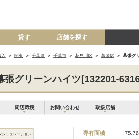
貸す
店舗を探す
購入
関東
千葉県
千葉市
花見川区
幕張駅
幕張グリー
建て
マンション
土地
事業投資用
幕張グリーンハイツ[132201-6316
周辺環境
お問い合わせ
取扱店舗
専有面積
75.7
ン
シミュレーション