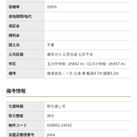
容積率
200%
借地期間/地代
保証金
権利金
国土法
不要
公共設備
都市ガス 公営水道 公共下水
学区
玉川中学校（約842 m）/玉川小学校（約457 m）
備考
接道状況：一方 公道 東 幅員4.7m 接面5.2m
備考情報
引渡時期
即引渡し可
取引態様
仲介
物件コード
028001-24542
加盟店整理番号
jisha