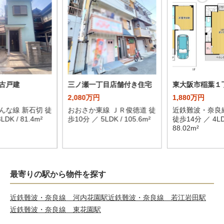
古戸建
三ノ瀬一丁目店舗付き住宅
東大阪市稲葉１
2,080万円
1,880万円
んな線 新石切 徒
おおさか東線 ＪＲ俊徳道 徒
近鉄難波・奈良
DK / 81.4m²
歩10分 ／ 5LDK / 105.6m²
徒歩14分 ／ 4LD
88.02m²
最寄りの駅から物件を探す
近鉄難波・奈良線 河内花園駅
近鉄難波・奈良線 若江岩田駅
近鉄難波・奈良線 東花園駅