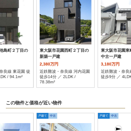
池島町２丁目の
東大阪市花園西町２丁目の
東大阪市花園東
新築一戸建
中古一戸建
2,380万円
3,180万円
奈良線 東花園 徒
近鉄難波・奈良線 河内花園
近鉄難波・奈良
K / 94.1m²
徒歩14分 ／ 2LDK /
徒歩9分 ／ 4LDK 
78.38m²
この物件と価格が近い物件
戸建て
中古
戸建て
中古