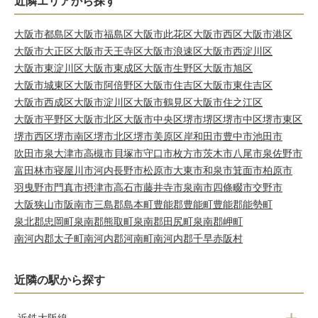
近隣エリアから探す
大阪市都島区
大阪市福島区
大阪市此花区
大阪市西区
大阪市港区
大阪市大正区
大阪市天王寺区
大阪市浪速区
大阪市西淀川区
大阪市東淀川区
大阪市東成区
大阪市生野区
大阪市旭区
大阪市城東区
大阪市阿倍野区
大阪市住吉区
大阪市東住吉区
大阪市西成区
大阪市淀川区
大阪市鶴見区
大阪市住之江区
大阪市平野区
大阪市北区
大阪市中央区
堺市堺区
堺市中区
堺市東区
堺市西区
堺市南区
堺市北区
堺市美原区
岸和田市
豊中市
池田市
吹田市
泉大津市
高槻市
貝塚市
守口市
枚方市
茨木市
八尾市
泉佐野市
富田林市
寝屋川市
河内長野市
松原市
大東市
和泉市
箕面市
柏原市
羽曳野市
門真市
摂津市
高石市
藤井寺市
泉南市
四條畷市
交野市
大阪狭山市
阪南市
三島郡島本町
豊能郡豊能町
豊能郡能勢町
泉北郡忠岡町
泉南郡熊取町
泉南郡田尻町
泉南郡岬町
南河内郡太子町
南河内郡河南町
南河内郡千早赤阪村
近隣の駅から探す