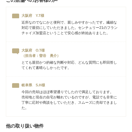
この店舗へのお客様の声
大阪府 Y.T様
近所なのでなにかと便利で、親しみやすかったです。繊細な
対応で親切にしていただきました。センチュリー21のフラン
チャイズ加盟店ということで安心感が終始ありました。
大阪府 O.T様
（担当者：曽谷 勇介）
とても親切かつ的確な判断や対応、どんな質問にも即回答し
てくれて素晴らしかったです。
岐阜県 S.H様
今回の売却はほぼ希望通りでしたので満足しております。
売却地と現在の自宅が離れているのですが、電話でも非常に
丁寧に応対や商談をしていただき、スムーズに売却できまし
た。
他の取り扱い物件