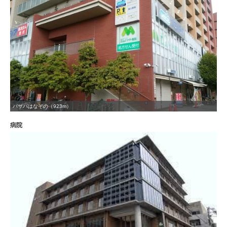
パザパはなぞの（923m）
病院