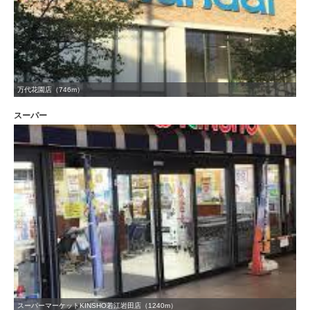
万代花園店（746m）
スーパー
スーパーマーケットKINSHO若江岩田店（1240m）