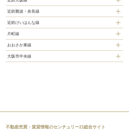
近鉄大阪線
近鉄難波・奈良線
布施駅
近鉄けいはんな線
布施駅
俊徳道駅
片町線
長田駅
河内永和駅
長瀬駅
おおさか東線
鴻池新田駅
荒本駅
河内小阪駅
弥刀駅
大阪市中央線
高井田中央駅
徳庵駅
吉田駅
八戸ノ里駅
高井田駅
ＪＲ河内永和駅
新石切駅
若江岩田駅
長田駅
ＪＲ俊徳道駅
河内花園駅
ＪＲ長瀬駅
東花園駅
衣摺加美北駅
瓢箪山駅
枚岡駅
不動産売買・賃貸情報のセンチュリー21総合サイト