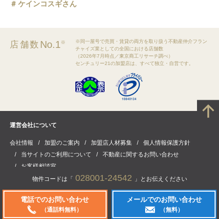
ケインコスギさん
※同一屋号で売買・賃貸の両方を取り扱う不動産仲介フラン
No.1
店舗数
※
チャイズ業としての全国における店舗数
（2026年7月時点／東京商工リサーチ調べ）
センチュリー21の加盟店は、すべて独立・自営です。
運営会社について
会社情報
加盟のご案内
加盟店人材募集
個人情報保護方針
当サイトのご利用について
不動産に関するお問い合わせ
お客様相談室
028001-24542
物件コードは「
」とお伝えください
電話でのお問い合わせ
メールでのお問い合わせ
(C) CENTURY21 Real Estate of Japan Ltd. All rights reserved.
（通話料無料）
（無料）