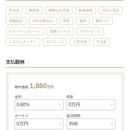
平坦地
整形地
閑静な住宅地
前面棟無
日当り良好
通風良好
LDK15帖以上
和室
電気
都市ガス
ビルトインガレージ
収納スペース
クローゼット
システムキッチン
ガスコンロ
公営水道
下水道
支払額例
1,880
物件価格
万円
金利
頭金
ボーナス
返済期間