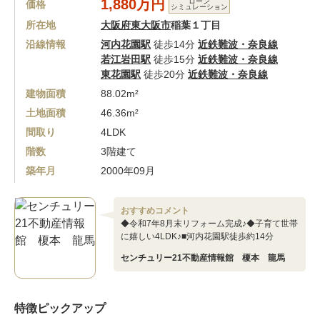
1,880万円
ローン
価格
シミュレーション
所在地
大阪府東大阪市
稲葉１丁目
沿線情報
河内花園駅
徒歩14分
近鉄難波・奈良線
若江岩田駅
徒歩15分
近鉄難波・奈良線
東花園駅
徒歩20分
近鉄難波・奈良線
建物面積
88.02m²
土地面積
46.36m²
間取り
4LDK
階数
3階建て
築年月
2000年09月
おすすめコメント
◆令和7年8月末リフォーム完成♪◆子育て世帯
に嬉しい4LDK♪■河内花園駅徒歩約14分
センチュリー21不動産情報館 榎本 龍馬
特徴ピックアップ