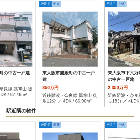
戸建て
中古
戸建て
中古
町の中古一戸建
東大阪市鷹殿町の中古一戸
東大阪市下六万
建
の中古一戸建
850万円
2,350万円
奈良線 瓢箪山 徒
K / 87.48m²
近鉄難波・奈良線 瓢箪山 徒
近鉄難波・奈良線
歩12分 ／ 4DK / 66.96m²
歩18分 ／ 4LDK /
駅近隣の物件
戸建て
新築
戸建て
中古