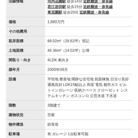
沿線情報
河内花園駅
徒歩14分
近鉄難波・奈良線
若江岩田駅
徒歩15分
近鉄難波・奈良線
東花園駅
徒歩20分
近鉄難波・奈良線
価格
1,880万円
その他費用
延床面積
88.02m²（26.62坪）登記
土地面積
46.36m²（14.02坪）公簿
間取り・向き
4LDK 東向き
築年月
2000年09月
設備
平坦地 整形地 閑静な住宅地 前面棟無 日当り良好
通風良好 LDK15帖以上 和室 電気 都市ガス ビル
トインガレージ 収納スペース クローゼット シス
テムキッチン ガスコンロ 公営水道 下水道
階数
3階建て
建物状況
空家
物件構造
鉄骨造
駐車場
有 ガレージ 1台駐車可能