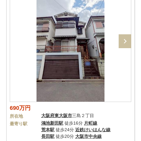
690万円
大阪府
東大阪市
三島２丁目
所在地
鴻池新田駅
徒歩16分
片町線
最寄り駅
荒本駅
徒歩24分
近鉄けいはんな線
長田駅
徒歩20分
大阪市中央線