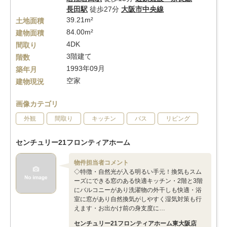
長田駅
徒歩27分
大阪市中央線
39.21m²
土地面積
84.00m²
建物面積
4DK
間取り
3階建て
階数
1993年09月
築年月
空家
建物現況
画像カテゴリ
外観
間取り
キッチン
バス
リビング
センチュリー21フロンティアホーム
物件担当者コメント
◇特徴・自然光が入る明るい手元！換気もスム
ーズにできる窓のある快適キッチン・2階と3階
にバルコニーがあり洗濯物の外干しも快適・浴
室に窓があり自然換気がしやすく湿気対策も行
えます・お出かけ前の身支度に…
センチュリー21フロンティアホーム東大阪店