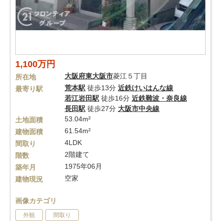
1,100万円
大阪府
東大阪市
菱江５丁目
所在地
荒本駅
徒歩13分
近鉄けいはんな線
最寄り駅
若江岩田駅
徒歩16分
近鉄難波・奈良線
長田駅
徒歩27分
大阪市中央線
53.04m²
土地面積
61.54m²
建物面積
4LDK
間取り
2階建て
階数
1975年06月
築年月
空家
建物現況
画像カテゴリ
外観
間取り