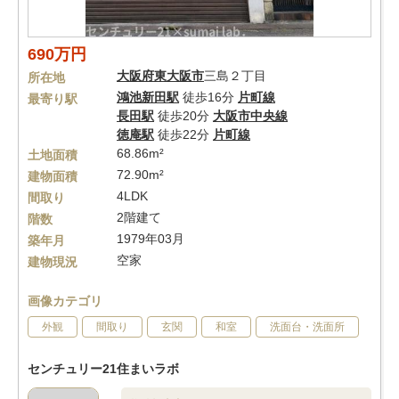
690万円
大阪府
東大阪市
三島２丁目
所在地
鴻池新田駅
徒歩16分
片町線
最寄り駅
長田駅
徒歩20分
大阪市中央線
徳庵駅
徒歩22分
片町線
68.86m²
土地面積
72.90m²
建物面積
4LDK
間取り
2階建て
階数
1979年03月
築年月
空家
建物現況
画像カテゴリ
外観
間取り
玄関
和室
洗面台・洗面所
センチュリー21住まいラボ