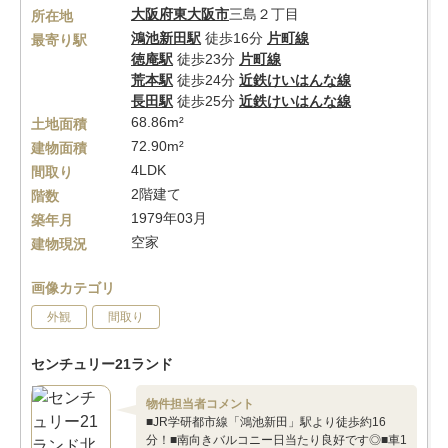
大阪府
東大阪市
三島２丁目
所在地
鴻池新田駅
徒歩16分
片町線
最寄り駅
徳庵駅
徒歩23分
片町線
荒本駅
徒歩24分
近鉄けいはんな線
長田駅
徒歩25分
近鉄けいはんな線
68.86m²
土地面積
72.90m²
建物面積
4LDK
間取り
2階建て
階数
1979年03月
築年月
空家
建物現況
画像カテゴリ
外観
間取り
センチュリー21ランド
物件担当者コメント
■JR学研都市線「鴻池新田」駅より徒歩約16
分！■南向きバルコニー日当たり良好です◎■車1