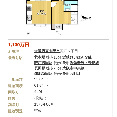
1,100万円
大阪府
東大阪市
菱江５丁目
所在地
荒本駅
徒歩13分
近鉄けいはんな線
最寄り駅
若江岩田駅
徒歩15分
近鉄難波・奈良線
長田駅
徒歩26分
大阪市中央線
鴻池新田駅
徒歩45分
片町線
53.04m²
土地面積
61.54m²
建物面積
4LDK
間取り
2階建て
階数
1975年06月
築年月
空家
建物現況