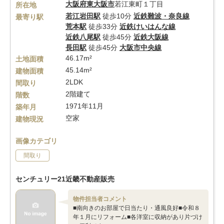
大阪府
東大阪市
若江東町１丁目
所在地
若江岩田駅
徒歩10分
近鉄難波・奈良線
最寄り駅
荒本駅
徒歩33分
近鉄けいはんな線
近鉄八尾駅
徒歩45分
近鉄大阪線
長田駅
徒歩45分
大阪市中央線
46.17m²
土地面積
45.14m²
建物面積
2LDK
間取り
2階建て
階数
1971年11月
築年月
空家
建物現況
画像カテゴリ
間取り
センチュリー21近畿不動産販売
物件担当者コメント
■南向きのお部屋で日当たり・通風良好■令和８
年１月にリフォーム■各洋室に収納があり片づけ