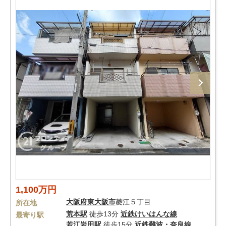
1,100万円
大阪府
東大阪市
菱江５丁目
所在地
荒本駅
徒歩13分
近鉄けいはんな線
最寄り駅
若江岩田駅
徒歩15分
近鉄難波・奈良線