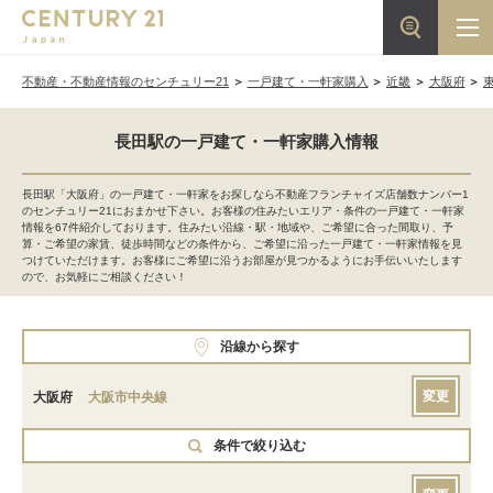
不動産・不動産情報のセンチュリー21
一戸建て・一軒家購入
近畿
大阪府
長田駅の一戸建て・一軒家購入情報
長田駅「大阪府」の一戸建て・一軒家をお探しなら不動産フランチャイズ店舗数ナンバー1
のセンチュリー21におまかせ下さい。お客様の住みたいエリア・条件の一戸建て・一軒家
情報を67件紹介しております。住みたい沿線・駅・地域や、ご希望に合った間取り、予
算・ご希望の家賃、徒歩時間などの条件から、ご希望に沿った一戸建て・一軒家情報を見
つけていただけます。お客様にご希望に沿うお部屋が見つかるようにお手伝いいたします
ので、お気軽にご相談ください！
沿線から探す
変更
大阪府
大阪市中央線
条件で絞り込む