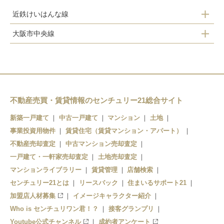
近鉄けいはんな線
長田
大阪市中央線
荒本
緑橋
吉田
深江橋
新石切
高井田
不動産売買・賃貸情報のセンチュリー21総合サイト
長田
新築一戸建て
中古一戸建て
マンション
土地
事業投資用物件
賃貸住宅（賃貸マンション・アパート）
不動産売却査定
中古マンション売却査定
一戸建て・一軒家売却査定
土地売却査定
マンションライブラリー
賃貸管理
店舗検索
センチュリー21とは
リースバック
住まいるサポート21
加盟店人材募集
イメージキャラクター紹介
Who is センチュリワン君！？
接客グランプリ
Youtube公式チャンネル
成約者アンケート