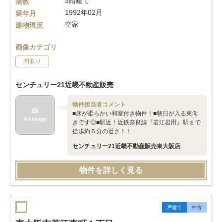
3階建て
階数
1992年02月
築年月
空家
建物現況
画像カテゴリ
間取り
センチュリー21近畿不動産販売
物件担当者コメント
■床が柔らかい和室付き物件！■朝日が入る東向
きです◎■駅近！近鉄奈良線『若江岩田』駅まで
徒歩約６分の近さ！！
センチュリー21近畿不動産販売東大阪店
物件を詳しく見る
戸建て
中古