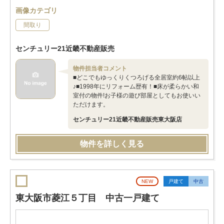
画像カテゴリ
間取り
センチュリー21近畿不動産販売
物件担当者コメント
■どこでもゆっくりくつろげる全居室約6帖以上
♪■1998年にリフォーム歴有！■床が柔らかい和
室付の物件!お子様の遊び部屋としてもお使いい
ただけます。
センチュリー21近畿不動産販売東大阪店
物件を詳しく見る
NEW
戸建て
中古
東大阪市菱江５丁目 中古一戸建て