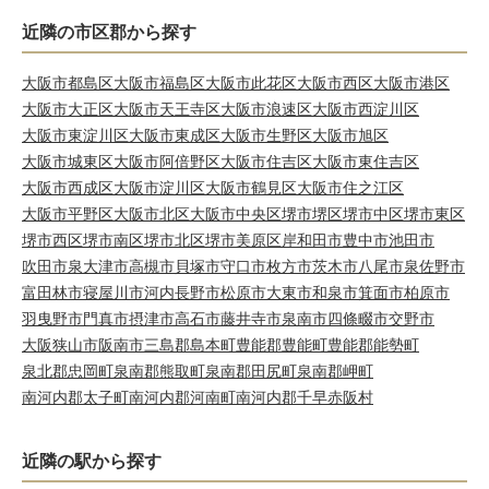
近隣の市区郡から探す
大阪市都島区
大阪市福島区
大阪市此花区
大阪市西区
大阪市港区
大阪市大正区
大阪市天王寺区
大阪市浪速区
大阪市西淀川区
大阪市東淀川区
大阪市東成区
大阪市生野区
大阪市旭区
大阪市城東区
大阪市阿倍野区
大阪市住吉区
大阪市東住吉区
大阪市西成区
大阪市淀川区
大阪市鶴見区
大阪市住之江区
大阪市平野区
大阪市北区
大阪市中央区
堺市堺区
堺市中区
堺市東区
堺市西区
堺市南区
堺市北区
堺市美原区
岸和田市
豊中市
池田市
吹田市
泉大津市
高槻市
貝塚市
守口市
枚方市
茨木市
八尾市
泉佐野市
富田林市
寝屋川市
河内長野市
松原市
大東市
和泉市
箕面市
柏原市
羽曳野市
門真市
摂津市
高石市
藤井寺市
泉南市
四條畷市
交野市
大阪狭山市
阪南市
三島郡島本町
豊能郡豊能町
豊能郡能勢町
泉北郡忠岡町
泉南郡熊取町
泉南郡田尻町
泉南郡岬町
南河内郡太子町
南河内郡河南町
南河内郡千早赤阪村
近隣の駅から探す