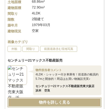
68.86m²
土地面積
72.90m²
建物面積
4LDK
間取り
2階建て
階数
1979年03月
築年月
空家
建物現況
画像カテゴリ
外観
間取り
前面道路含む現地写真
センチュリー21マックス不動産販売
物件担当者コメント
4LDK・シャッター付き車庫有！前道路の幅員約
5.7mと開放的！周辺はお買い物施設充実♪
センチュリー21マックス不動産販売東大阪店
浜本 空良
物件を詳しく見る