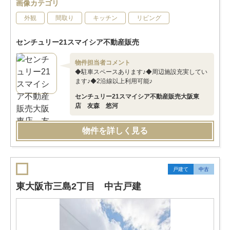
画像カテゴリ
外観
間取り
キッチン
リビング
センチュリー21スマイシア不動産販売
物件担当者コメント
◆駐車スペースあります♪◆周辺施設充実してい
ます♪◆2沿線以上利用可能♪
センチュリー21スマイシア不動産販売大阪東
店 友森 悠河
物件を詳しく見る
戸建て
中古
東大阪市三島2丁目 中古戸建