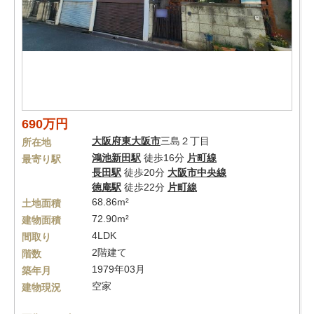
690万円
大阪府
東大阪市
三島２丁目
所在地
鴻池新田駅
徒歩16分
片町線
最寄り駅
長田駅
徒歩20分
大阪市中央線
徳庵駅
徒歩22分
片町線
68.86m²
土地面積
72.90m²
建物面積
4LDK
間取り
2階建て
階数
1979年03月
築年月
空家
建物現況