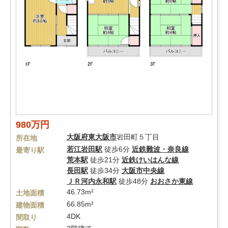
980万円
大阪府
東大阪市
岩田町５丁目
所在地
若江岩田駅
徒歩6分
近鉄難波・奈良線
最寄り駅
荒本駅
徒歩21分
近鉄けいはんな線
長田駅
徒歩34分
大阪市中央線
ＪＲ河内永和駅
徒歩48分
おおさか東線
46.73m²
土地面積
66.85m²
建物面積
4DK
間取り