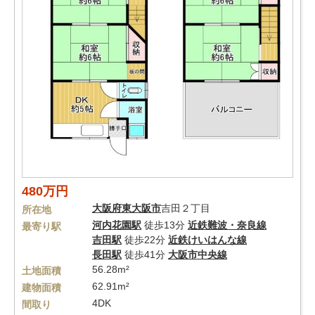
480万円
大阪府
東大阪市
吉田２丁目
所在地
河内花園駅
徒歩13分
近鉄難波・奈良線
最寄り駅
吉田駅
徒歩22分
近鉄けいはんな線
長田駅
徒歩41分
大阪市中央線
56.28m²
土地面積
62.91m²
建物面積
4DK
間取り