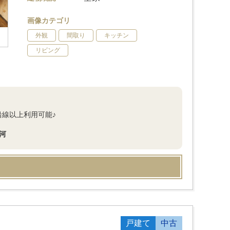
画像カテゴリ
外観
間取り
キッチン
リビング
沿線以上利用可能♪
河
戸建て
中古