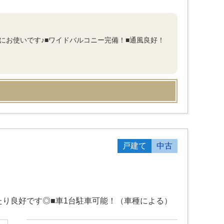
にお使いです♪■ワイドバルコニー完備！■通風良好！
戸建て
中古
たり良好です◎■車1台駐車可能！（車種による）