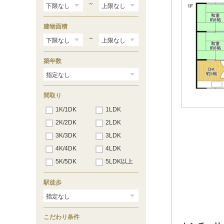
～
建物面積
～
築年数
間取り
1K/1DK
1LDK
2K/2DK
2LDK
3K/3DK
3LDK
4K/4DK
4LDK
5K/5DK
5LDK以上
駅徒歩
こだわり条件