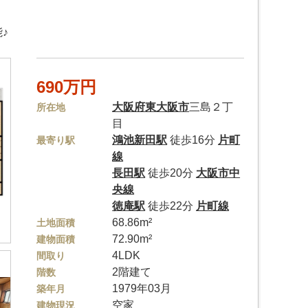
♪
690万円
大阪府
東大阪市
三島２丁
所在地
目
鴻池新田駅
徒歩16分
片町
最寄り駅
線
長田駅
徒歩20分
大阪市中
央線
徳庵駅
徒歩22分
片町線
68.86m²
土地面積
72.90m²
建物面積
4LDK
間取り
2階建て
階数
1979年03月
築年月
空家
建物現況