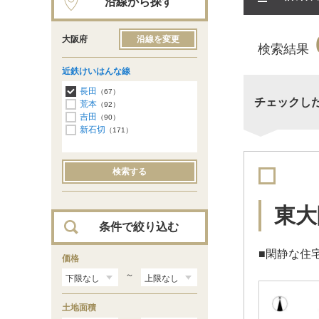
沿線から探す
大阪府
沿線を変更
検索結果
近鉄けいはんな線
長田
（67）
チェックし
荒本
（92）
吉田
（90）
新石切
（171）
検索する
東大
条件で絞り込む
■閑静な住
価格
～
土地面積