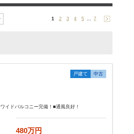
1
2
3
4
5
…
7
戸建て
中古
■ワイドバルコニー完備！■通風良好！
480万円