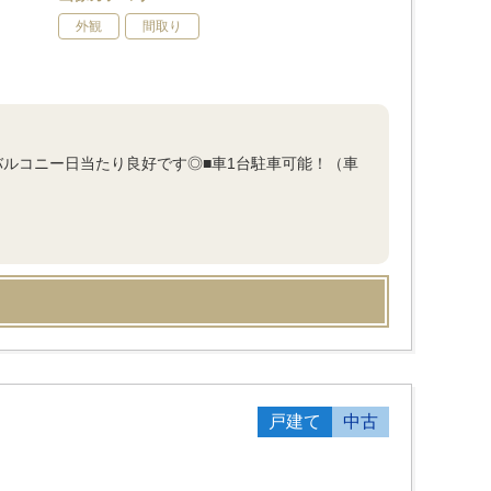
外観
間取り
バルコニー日当たり良好です◎■車1台駐車可能！（車
戸建て
中古