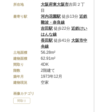
大阪府
東大阪市
吉田２丁
所在地
目
河内花園駅
徒歩13分
近鉄
最寄り駅
難波・奈良線
吉田駅
徒歩22分
近鉄けい
はんな線
長田駅
徒歩41分
大阪市中
央線
56.28m²
土地面積
62.91m²
建物面積
4DK
間取り
2階建て
階数
1973年12月
築年月
空家
建物現況
画像カテゴリ
間取り