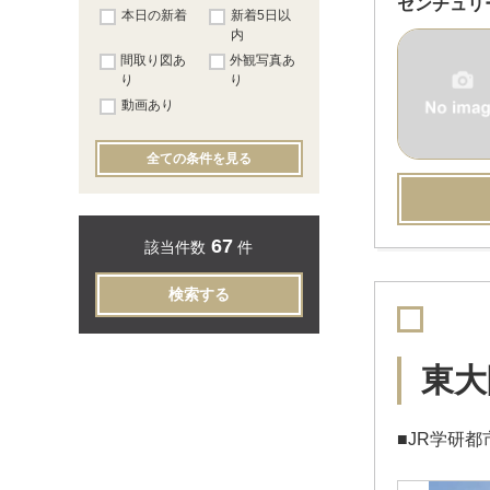
センチュリ
本日の新着
新着5日以
内
間取り図あ
外観写真あ
り
り
動画あり
全ての条件を見る
67
該当件数
件
検索する
東大
■JR学研