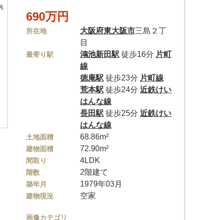
690万円
大阪府
東大阪市
三島２丁
所在地
目
鴻池新田駅
徒歩16分
片町
最寄り駅
線
徳庵駅
徒歩23分
片町線
荒本駅
徒歩24分
近鉄けい
はんな線
長田駅
徒歩25分
近鉄けい
はんな線
68.86m²
土地面積
72.90m²
建物面積
4LDK
間取り
2階建て
階数
1979年03月
築年月
空家
建物現況
画像カテゴリ