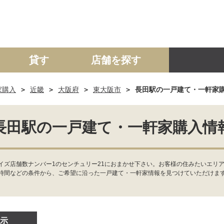
貸す
店舗を探す
家購入
近畿
大阪府
東大阪市
長田駅の一戸建て・一軒家
建て
マンション
土地
事業投資用
長田駅の一戸建て・一軒家購入情
イズ店舗数ナンバー1のセンチュリー21におまかせ下さい。お客様の住みたいエリア
時間などの条件から、ご希望に沿った一戸建て・一軒家情報を見つけていただけま
示