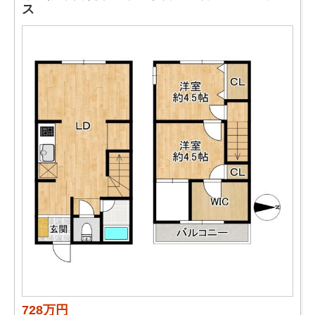
ス
728万円