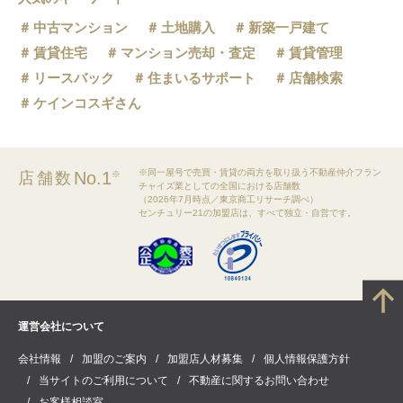
中古マンション
土地購入
新築一戸建て
賃貸住宅
マンション売却・査定
賃貸管理
リースバック
住まいるサポート
店舗検索
ケインコスギさん
※同一屋号で売買・賃貸の両方を取り扱う不動産仲介フラン
No.1
店舗数
※
チャイズ業としての全国における店舗数
（2026年7月時点／東京商工リサーチ調べ）
センチュリー21の加盟店は、すべて独立・自営です。
運営会社について
会社情報
加盟のご案内
加盟店人材募集
個人情報保護方針
当サイトのご利用について
不動産に関するお問い合わせ
お客様相談室