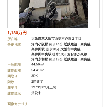
1,130万円
大阪府
東大阪市
西堤本通東２丁目
所在地
河内小阪駅
徒歩14分
近鉄難波・奈良線
最寄り駅
高井田駅
徒歩18分
大阪市中央線
高井田中央駅
徒歩18分
おおさか東線
河内永和駅
徒歩19分
近鉄難波・奈良線
44.56m²
土地面積
54.41m²
建物面積
3DK
間取り
2階建て
階数
1973年03月上旬
築年月
賃貸中
建物現況
画像カテゴリ