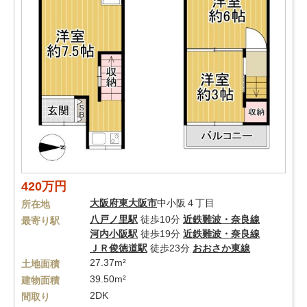
420万円
大阪府
東大阪市
中小阪４丁目
所在地
八戸ノ里駅
徒歩10分
近鉄難波・奈良線
最寄り駅
河内小阪駅
徒歩19分
近鉄難波・奈良線
ＪＲ俊徳道駅
徒歩23分
おおさか東線
27.37m²
土地面積
39.50m²
建物面積
2DK
間取り