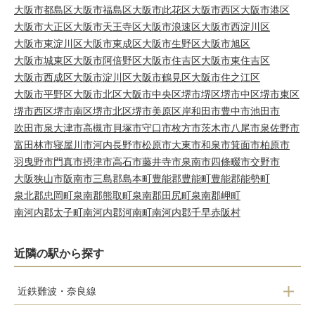
大阪市都島区
大阪市福島区
大阪市此花区
大阪市西区
大阪市港区
大阪市大正区
大阪市天王寺区
大阪市浪速区
大阪市西淀川区
大阪市東淀川区
大阪市東成区
大阪市生野区
大阪市旭区
大阪市城東区
大阪市阿倍野区
大阪市住吉区
大阪市東住吉区
大阪市西成区
大阪市淀川区
大阪市鶴見区
大阪市住之江区
大阪市平野区
大阪市北区
大阪市中央区
堺市堺区
堺市中区
堺市東区
堺市西区
堺市南区
堺市北区
堺市美原区
岸和田市
豊中市
池田市
吹田市
泉大津市
高槻市
貝塚市
守口市
枚方市
茨木市
八尾市
泉佐野市
富田林市
寝屋川市
河内長野市
松原市
大東市
和泉市
箕面市
柏原市
羽曳野市
門真市
摂津市
高石市
藤井寺市
泉南市
四條畷市
交野市
大阪狭山市
阪南市
三島郡島本町
豊能郡豊能町
豊能郡能勢町
泉北郡忠岡町
泉南郡熊取町
泉南郡田尻町
泉南郡岬町
南河内郡太子町
南河内郡河南町
南河内郡千早赤阪村
近隣の駅から探す
近鉄難波・奈良線
瓢箪山