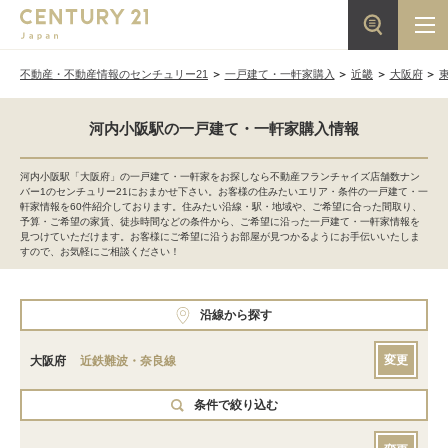
不動産・不動産情報のセンチュリー21
一戸建て・一軒家購入
近畿
大阪府
河内小阪駅の一戸建て・一軒家購入情報
河内小阪駅「大阪府」の一戸建て・一軒家をお探しなら不動産フランチャイズ店舗数ナン
バー1のセンチュリー21におまかせ下さい。お客様の住みたいエリア・条件の一戸建て・一
軒家情報を60件紹介しております。住みたい沿線・駅・地域や、ご希望に合った間取り、
予算・ご希望の家賃、徒歩時間などの条件から、ご希望に沿った一戸建て・一軒家情報を
見つけていただけます。お客様にご希望に沿うお部屋が見つかるようにお手伝いいたしま
すので、お気軽にご相談ください！
沿線から探す
変更
大阪府
近鉄難波・奈良線
条件で絞り込む