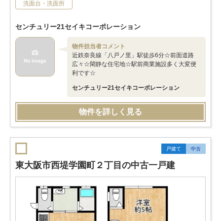
洗面台・洗面所
センチュリー21セイキコーポレーション
物件担当者コメント
近鉄奈良線「八戸ノ里」駅徒歩6分☆前面道路
広々☆閑静な住宅地☆駅前商業施設多く大変便
利です☆
センチュリー21セイキコーポレーション
物件を詳しく見る
戸建て
中古
東大阪市西堤学園町２丁目の中古一戸建