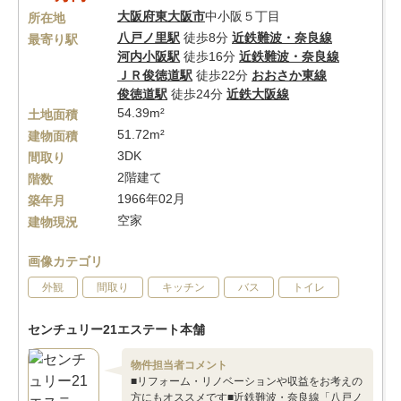
大阪府
東大阪市
中小阪５丁目
所在地
八戸ノ里駅
徒歩8分
近鉄難波・奈良線
最寄り駅
河内小阪駅
徒歩16分
近鉄難波・奈良線
ＪＲ俊徳道駅
徒歩22分
おおさか東線
俊徳道駅
徒歩24分
近鉄大阪線
54.39m²
土地面積
51.72m²
建物面積
3DK
間取り
2階建て
階数
1966年02月
築年月
空家
建物現況
画像カテゴリ
外観
間取り
キッチン
バス
トイレ
センチュリー21エステート本舗
物件担当者コメント
■リフォーム・リノベーションや収益をお考えの
方にもオススメです■近鉄難波・奈良線「八戸ノ