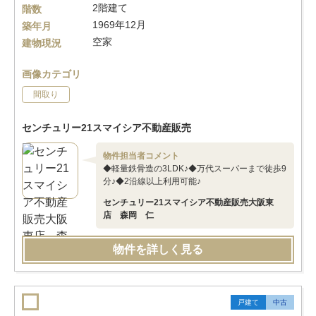
2階建て
階数
1969年12月
築年月
空家
建物現況
画像カテゴリ
間取り
センチュリー21スマイシア不動産販売
物件担当者コメント
◆軽量鉄骨造の3LDK♪◆万代スーパーまで徒歩9
分♪◆2沿線以上利用可能♪
センチュリー21スマイシア不動産販売大阪東
店 森岡 仁
物件を詳しく見る
戸建て
中古