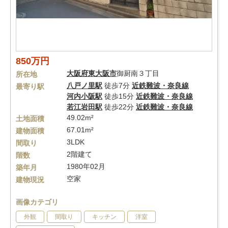
850万円
大阪府
東大阪市
御厨南３丁目
所在地
八戸ノ里駅
徒歩7分
近鉄難波・奈良線
最寄り駅
河内小阪駅
徒歩15分
近鉄難波・奈良線
若江岩田駅
徒歩22分
近鉄難波・奈良線
49.02m²
土地面積
67.01m²
建物面積
3LDK
間取り
2階建て
階数
1980年02月
築年月
空家
建物現況
画像カテゴリ
外観
間取り
キッチン
洋室