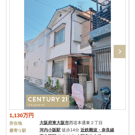
1,130万円
大阪府
東大阪市
西堤本通東２丁目
所在地
河内小阪駅
徒歩14分
近鉄難波・奈良線
最寄り駅