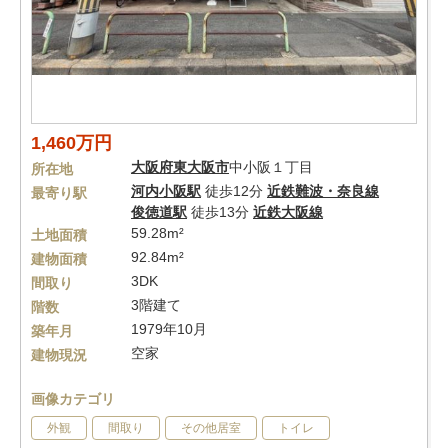
1,460万円
大阪府
東大阪市
中小阪１丁目
所在地
河内小阪駅
徒歩12分
近鉄難波・奈良線
最寄り駅
俊徳道駅
徒歩13分
近鉄大阪線
59.28m²
土地面積
92.84m²
建物面積
3DK
間取り
3階建て
階数
1979年10月
築年月
空家
建物現況
画像カテゴリ
外観
間取り
その他居室
トイレ