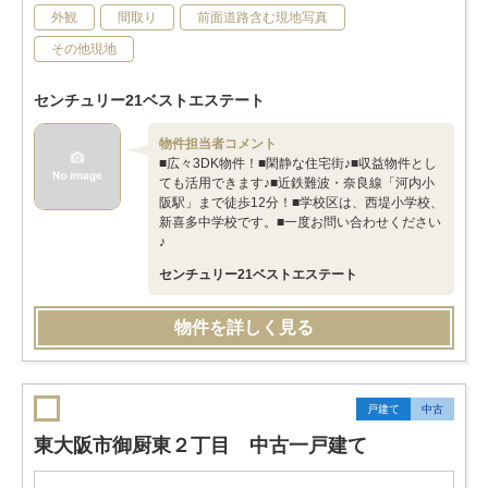
外観
間取り
前面道路含む現地写真
その他現地
センチュリー21ベストエステート
物件担当者コメント
■広々3DK物件！■閑静な住宅街♪■収益物件とし
ても活用できます♪■近鉄難波・奈良線「河内小
阪駅」まで徒歩12分！■学校区は、西堤小学校、
新喜多中学校です。■一度お問い合わせください
♪
センチュリー21ベストエステート
物件を詳しく見る
戸建て
中古
東大阪市御厨東２丁目 中古一戸建て