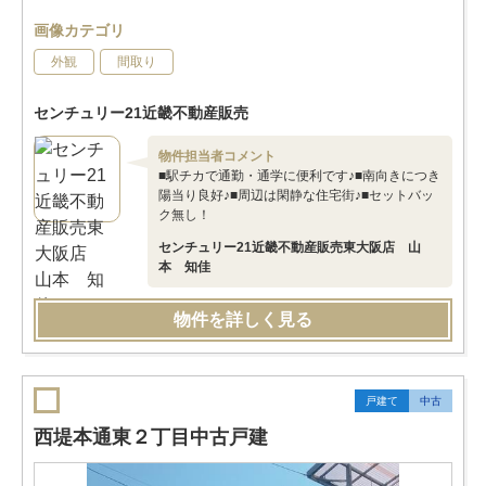
画像カテゴリ
外観
間取り
センチュリー21近畿不動産販売
物件担当者コメント
■駅チカで通勤・通学に便利です♪■南向きにつき
陽当り良好♪■周辺は閑静な住宅街♪■セットバッ
ク無し！
センチュリー21近畿不動産販売東大阪店 山
本 知佳
物件を詳しく見る
戸建て
中古
西堤本通東２丁目中古戸建