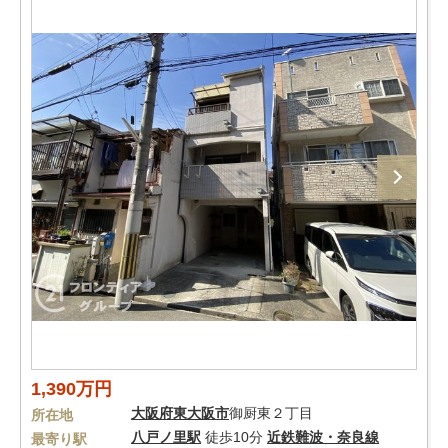
1,390万円
大阪府
東大阪市
御厨東２丁目
所在地
八戸ノ里駅
徒歩10分
近鉄難波・奈良線
最寄り駅