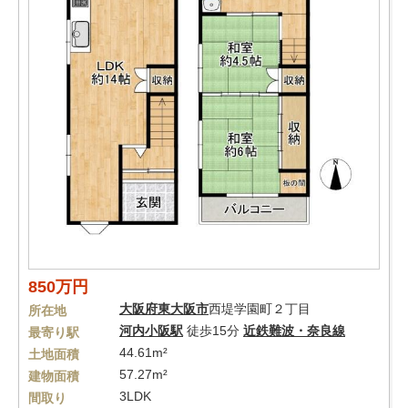
850万円
大阪府
東大阪市
西堤学園町２丁目
所在地
河内小阪駅
徒歩15分
近鉄難波・奈良線
最寄り駅
44.61m²
土地面積
57.27m²
建物面積
3LDK
間取り