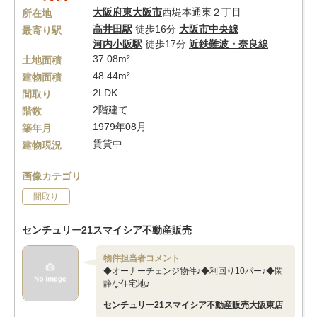
大阪府
東大阪市
西堤本通東２丁目
所在地
高井田駅
徒歩16分
大阪市中央線
最寄り駅
河内小阪駅
徒歩17分
近鉄難波・奈良線
37.08m²
土地面積
48.44m²
建物面積
2LDK
間取り
2階建て
階数
1979年08月
築年月
賃貸中
建物現況
画像カテゴリ
間取り
センチュリー21スマイシア不動産販売
物件担当者コメント
◆オーナーチェンジ物件♪◆利回り10パー♪◆閑
静な住宅地♪
センチュリー21スマイシア不動産販売大阪東店