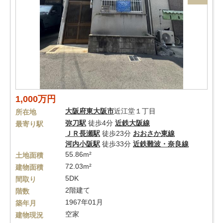
1,000万円
大阪府
東大阪市
近江堂１丁目
所在地
弥刀駅
徒歩4分
近鉄大阪線
最寄り駅
ＪＲ長瀬駅
徒歩23分
おおさか東線
河内小阪駅
徒歩33分
近鉄難波・奈良線
55.86m²
土地面積
72.03m²
建物面積
5DK
間取り
2階建て
階数
1967年01月
築年月
空家
建物現況