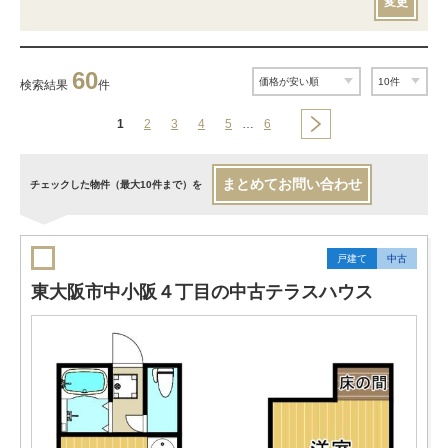
変更
60
検索結果
件
1
2
3
4
5
…
6
まとめてお問い合わせ
チェックした物件（最大10件まで）を
戸建て
中古
東大阪市中小阪４丁目の中古テラスハウス