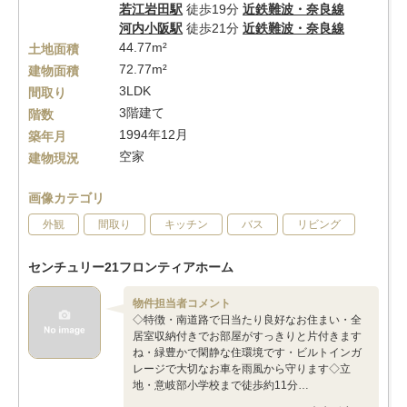
若江岩田駅
徒歩19分
近鉄難波・奈良線
河内小阪駅
徒歩21分
近鉄難波・奈良線
44.77m²
土地面積
72.77m²
建物面積
3LDK
間取り
3階建て
階数
1994年12月
築年月
空家
建物現況
画像カテゴリ
外観
間取り
キッチン
バス
リビング
センチュリー21フロンティアホーム
物件担当者コメント
◇特徴・南道路で日当たり良好なお住まい・全
居室収納付きでお部屋がすっきりと片付きます
ね・緑豊かで閑静な住環境です・ビルトインガ
レージで大切なお車を雨風から守ります◇立
地・意岐部小学校まで徒歩約11分…