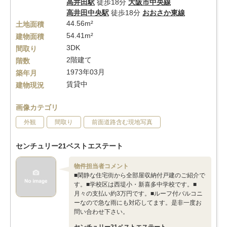
高井田駅
徒歩18分
大阪市中央線
高井田中央駅
徒歩18分
おおさか東線
44.56m²
土地面積
54.41m²
建物面積
3DK
間取り
2階建て
階数
1973年03月
築年月
賃貸中
建物現況
画像カテゴリ
外観
間取り
前面道路含む現地写真
センチュリー21ベストエステート
物件担当者コメント
■閑静な住宅街から全部屋収納付戸建のご紹介で
す。■学校区は西堤小・新喜多中学校です。■
月々の支払い約3万円です。■ルーフ付バルコニ
ーなので急な雨にも対応してます。是非一度お
問い合わせ下さい。