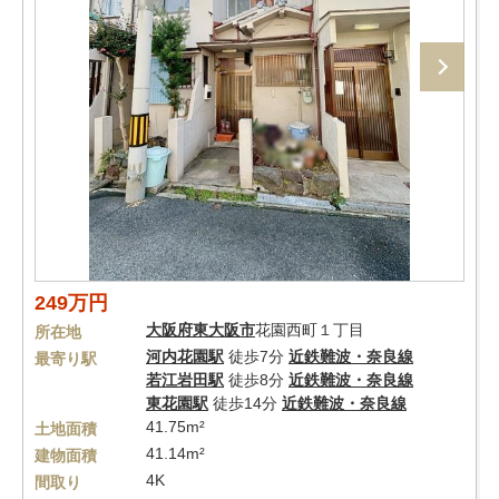
249万円
大阪府
東大阪市
花園西町１丁目
所在地
河内花園駅
徒歩7分
近鉄難波・奈良線
最寄り駅
若江岩田駅
徒歩8分
近鉄難波・奈良線
東花園駅
徒歩14分
近鉄難波・奈良線
41.75m²
土地面積
41.14m²
建物面積
4K
間取り