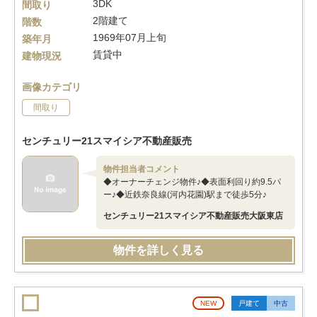
3DK
間取り
2階建て
階数
1969年07月上旬
築年月
賃貸中
建物現況
画像カテゴリ
間取り
センチュリー21スマイシア不動産販売
物件担当者コメント
◆オーナーチェンジ物件♪◆表面利回り約9.5パ
ー♪◆近鉄奈良線(河内花園)駅まで徒歩5分♪
センチュリー21スマイシア不動産販売大阪東店
物件を詳しく見る
NEW
戸建て
中古