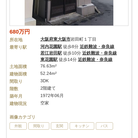
680万円
大阪府
東大阪市
岩田町１丁目
所在地
河内花園駅
徒歩8分
近鉄難波・奈良線
最寄り駅
若江岩田駅
徒歩10分
近鉄難波・奈良線
東花園駅
徒歩14分
近鉄難波・奈良線
76.63m²
土地面積
52.24m²
建物面積
3DK
間取り
2階建て
階数
1972年06月
築年月
空家
建物現況
画像カテゴリ
外観
間取り
玄関
キッチン
バス