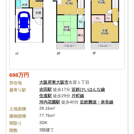
698万円
大阪府
東大阪市
吉原１丁目
所在地
吉田駅
徒歩17分
近鉄けいはんな線
最寄り駅
住道駅
徒歩29分
片町線
河内花園駅
徒歩40分
近鉄難波・奈良線
39.16m²
土地面積
77.76m²
建物面積
3DK
間取り
3階建て
階数