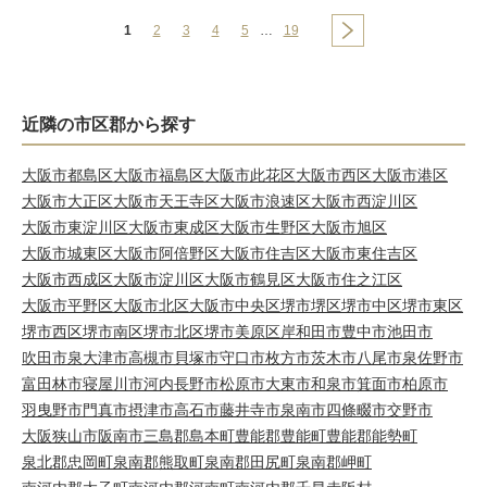
1
2
3
4
5
…
19
近隣の市区郡から探す
大阪市都島区
大阪市福島区
大阪市此花区
大阪市西区
大阪市港区
大阪市大正区
大阪市天王寺区
大阪市浪速区
大阪市西淀川区
大阪市東淀川区
大阪市東成区
大阪市生野区
大阪市旭区
大阪市城東区
大阪市阿倍野区
大阪市住吉区
大阪市東住吉区
大阪市西成区
大阪市淀川区
大阪市鶴見区
大阪市住之江区
大阪市平野区
大阪市北区
大阪市中央区
堺市堺区
堺市中区
堺市東区
堺市西区
堺市南区
堺市北区
堺市美原区
岸和田市
豊中市
池田市
吹田市
泉大津市
高槻市
貝塚市
守口市
枚方市
茨木市
八尾市
泉佐野市
富田林市
寝屋川市
河内長野市
松原市
大東市
和泉市
箕面市
柏原市
羽曳野市
門真市
摂津市
高石市
藤井寺市
泉南市
四條畷市
交野市
大阪狭山市
阪南市
三島郡島本町
豊能郡豊能町
豊能郡能勢町
泉北郡忠岡町
泉南郡熊取町
泉南郡田尻町
泉南郡岬町