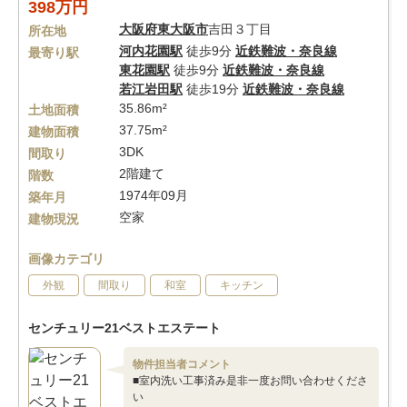
398万円
大阪府
東大阪市
吉田３丁目
所在地
河内花園駅
徒歩9分
近鉄難波・奈良線
最寄り駅
東花園駅
徒歩9分
近鉄難波・奈良線
若江岩田駅
徒歩19分
近鉄難波・奈良線
35.86m²
土地面積
37.75m²
建物面積
3DK
間取り
2階建て
階数
1974年09月
築年月
空家
建物現況
画像カテゴリ
外観
間取り
和室
キッチン
センチュリー21ベストエステート
物件担当者コメント
■室内洗い工事済み是非一度お問い合わせくださ
い