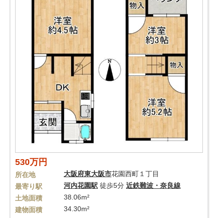
530万円
大阪府
東大阪市
花園西町１丁目
所在地
河内花園駅
徒歩5分
近鉄難波・奈良線
最寄り駅
38.06m²
土地面積
34.30m²
建物面積