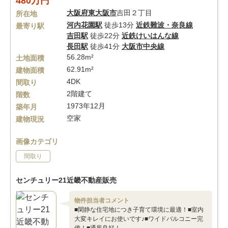
480万円
大阪府
東大阪市
吉田２丁目
所在地
河内花園駅
徒歩13分
近鉄難波・奈良線
最寄り駅
吉田駅
徒歩22分
近鉄けいはんな線
長田駅
徒歩41分
大阪市中央線
56.28m²
土地面積
62.91m²
建物面積
4DK
間取り
2階建て
階数
1973年12月
築年月
空家
建物現況
画像カテゴリ
間取り
センチュリー21近畿不動産販売
物件担当者コメント
■閑静な住宅地につき子育て環境に最適！■室内
大変キレイにお使いです♪■ワイドバルコニー完