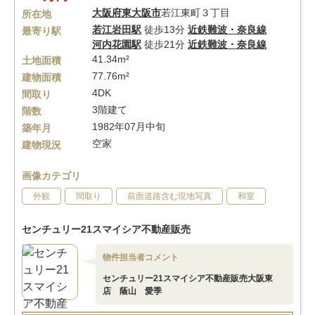
大阪府
東大阪市
若江東町３丁目
所在地
若江岩田駅
徒歩13分
近鉄難波・奈良線
最寄り駅
河内花園駅
徒歩21分
近鉄難波・奈良線
41.34m²
土地面積
77.76m²
建物面積
4DK
間取り
3階建て
階数
1982年07月中旬
築年月
空家
建物現況
画像カテゴリ
外観
間取り
前面道路含む現地写真
和室
センチュリー21スマイシア不動産販売
物件担当者コメント
センチュリー21スマイシア不動産販売大阪東
店 蔭山 愛季