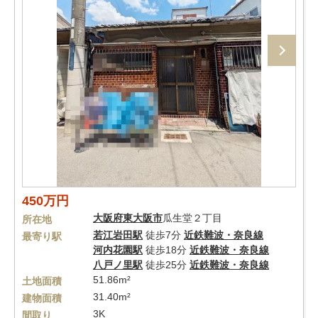
450万円
大阪府
東大阪市
瓜生堂２丁目
所在地
若江岩田駅
徒歩7分
近鉄難波・奈良線
最寄り駅
河内花園駅
徒歩18分
近鉄難波・奈良線
八戸ノ里駅
徒歩25分
近鉄難波・奈良線
51.86m²
土地面積
31.40m²
建物面積
3K
間取り