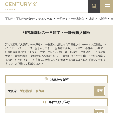
不動産・不動産情報のセンチュリー21
一戸建て・一軒家購入
近畿
大阪府
河内花園駅の一戸建て・一軒家購入情報
河内花園駅「大阪府」の一戸建て・一軒家をお探しなら不動産フランチャイズ店舗数ナン
バー1のセンチュリー21におまかせ下さい。お客様の住みたいエリア・条件の一戸建て・一
軒家情報を187件紹介しております。住みたい沿線・駅・地域や、ご希望に合った間取り、
予算・ご希望の家賃、徒歩時間などの条件から、ご希望に沿った一戸建て・一軒家情報を
見つけていただけます。お客様にご希望に沿うお部屋が見つかるようにお手伝いいたしま
すので、お気軽にご相談ください！
沿線から探す
変更
大阪府
近鉄難波・奈良線
条件で絞り込む