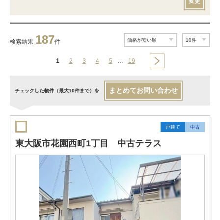
変更
187
検索結果
件
1
2
3
4
5
…
19
まとめてお問い合わせ
チェックした物件（最大10件まで）を
戸建て
中古
東大阪市花園西町1丁目 中古テラス