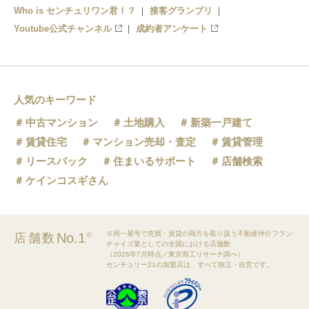
Who is センチュリワン君！？
接客グランプリ
Youtube公式チャンネル
成約者アンケート
人気のキーワード
中古マンション
土地購入
新築一戸建て
賃貸住宅
マンション売却・査定
賃貸管理
リースバック
住まいるサポート
店舗検索
ケインコスギさん
※同一屋号で売買・賃貸の両方を取り扱う不動産仲介フラン
No.1
店舗数
※
チャイズ業としての全国における店舗数
（2026年7月時点／東京商工リサーチ調べ）
センチュリー21の加盟店は、すべて独立・自営です。