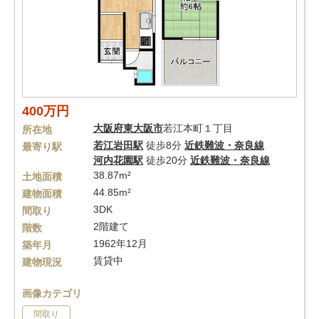
400万円
大阪府
東大阪市
若江本町１丁目
所在地
若江岩田駅
徒歩8分
近鉄難波・奈良線
最寄り駅
河内花園駅
徒歩20分
近鉄難波・奈良線
38.87m²
土地面積
44.85m²
建物面積
3DK
間取り
2階建て
階数
1962年12月
築年月
賃貸中
建物現況
画像カテゴリ
間取り