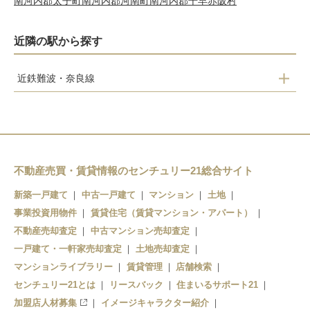
南河内郡太子町
南河内郡河南町
南河内郡千早赤阪村
近隣の駅から探す
近鉄難波・奈良線
瓢箪山
枚岡
額田
石切
不動産売買・賃貸情報のセンチュリー21総合サイト
新築一戸建て
中古一戸建て
マンション
土地
事業投資用物件
賃貸住宅（賃貸マンション・アパート）
不動産売却査定
中古マンション売却査定
一戸建て・一軒家売却査定
土地売却査定
マンションライブラリー
賃貸管理
店舗検索
センチュリー21とは
リースバック
住まいるサポート21
加盟店人材募集
イメージキャラクター紹介