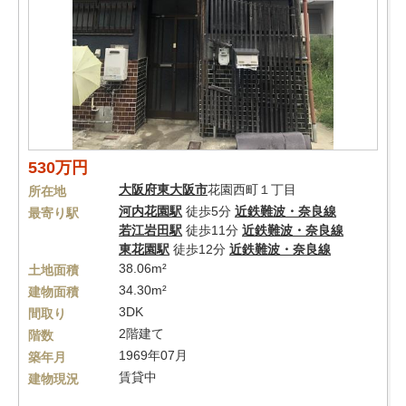
530万円
大阪府
東大阪市
花園西町１丁目
所在地
河内花園駅
徒歩5分
近鉄難波・奈良線
最寄り駅
若江岩田駅
徒歩11分
近鉄難波・奈良線
東花園駅
徒歩12分
近鉄難波・奈良線
38.06m²
土地面積
34.30m²
建物面積
3DK
間取り
2階建て
階数
1969年07月
築年月
賃貸中
建物現況