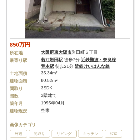
850万円
大阪府
東大阪市
岩田町５丁目
所在地
若江岩田駅
徒歩7分
近鉄難波・奈良線
最寄り駅
荒本駅
徒歩21分
近鉄けいはんな線
35.34m²
土地面積
80.52m²
建物面積
3SDK
間取り
3階建て
階数
1995年04月
築年月
空家
建物現況
画像カテゴリ
外観
間取り
リビング
キッチン
和室