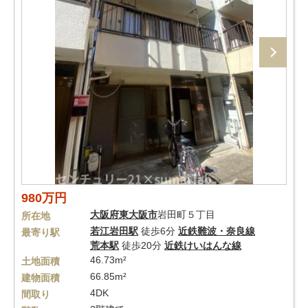
980万円
大阪府
東大阪市
岩田町５丁目
所在地
若江岩田駅
徒歩6分
近鉄難波・奈良線
最寄り駅
荒本駅
徒歩20分
近鉄けいはんな線
46.73m²
土地面積
66.85m²
建物面積
4DK
間取り