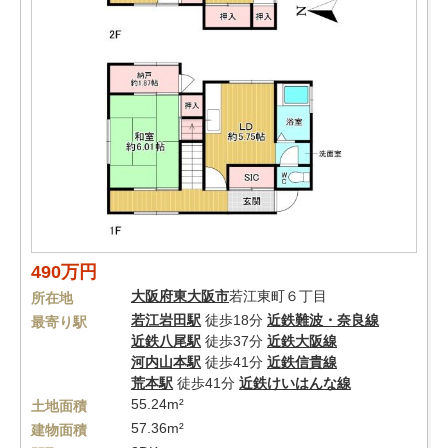
490万円
大阪府
東大阪市
若江東町６丁目
所在地
若江岩田駅
徒歩18分
近鉄難波・奈良線
最寄り駅
近鉄八尾駅
徒歩37分
近鉄大阪線
河内山本駅
徒歩41分
近鉄信貴線
荒本駅
徒歩41分
近鉄けいはんな線
55.24m²
土地面積
57.36m²
建物面積