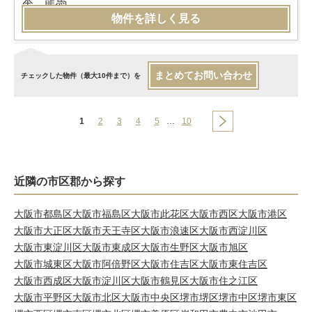
物件を詳しく見る
まとめてお問い合わせ
チェックした物件（最大10件まで）を
1
2
3
4
5
…
10
近隣の市区郡から探す
大阪市都島区
大阪市福島区
大阪市此花区
大阪市西区
大阪市港区
大阪市大正区
大阪市天王寺区
大阪市浪速区
大阪市西淀川区
大阪市東淀川区
大阪市東成区
大阪市生野区
大阪市旭区
大阪市城東区
大阪市阿倍野区
大阪市住吉区
大阪市東住吉区
大阪市西成区
大阪市淀川区
大阪市鶴見区
大阪市住之江区
大阪市平野区
大阪市北区
大阪市中央区
堺市堺区
堺市中区
堺市東区