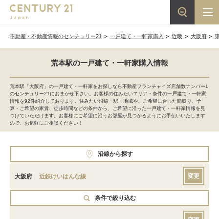
不動産・不動産情報のセンチュリー21
一戸建て・一軒家購入
近畿
大阪府
荒本駅の一戸建て・一軒家購入情報
荒本駅「大阪府」の一戸建て・一軒家をお探しなら不動産フランチャイズ店舗数ナンバー1
のセンチュリー21におまかせ下さい。お客様の住みたいエリア・条件の一戸建て・一軒家
情報を92件紹介しております。住みたい沿線・駅・地域や、ご希望に合った間取り、予
算・ご希望の家賃、徒歩時間などの条件から、ご希望に沿った一戸建て・一軒家情報を見
つけていただけます。お客様にご希望に沿うお部屋が見つかるようにお手伝いいたします
ので、お気軽にご相談ください！
沿線から探す
変更
大阪府
近鉄けいはんな線
条件で絞り込む