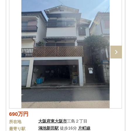
690万円
大阪府
東大阪市
三島２丁目
所在地
鴻池新田駅
徒歩16分
片町線
最寄り駅