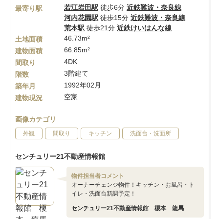
若江岩田駅
徒歩6分
近鉄難波・奈良線
最寄り駅
河内花園駅
徒歩15分
近鉄難波・奈良線
荒本駅
徒歩21分
近鉄けいはんな線
46.73m²
土地面積
66.85m²
建物面積
4DK
間取り
3階建て
階数
1992年02月
築年月
空家
建物現況
画像カテゴリ
外観
間取り
キッチン
洗面台・洗面所
センチュリー21不動産情報館
物件担当者コメント
オーナーチェンジ物件！キッチン・お風呂・ト
イレ・洗面台新調予定！
センチュリー21不動産情報館 榎本 龍馬