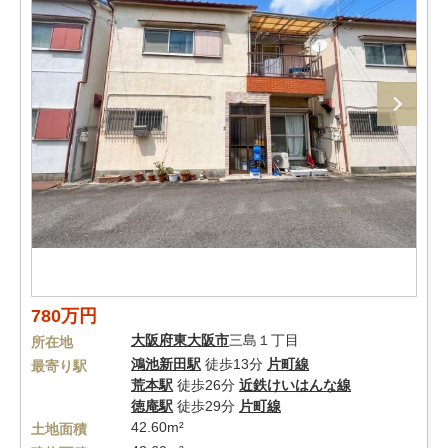
780万円
大阪府
東大阪市
三島１丁目
所在地
鴻池新田駅
徒歩13分
片町線
最寄り駅
荒本駅
徒歩26分
近鉄けいはんな線
徳庵駅
徒歩29分
片町線
42.60m²
土地面積