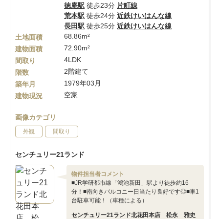
徳庵駅
徒歩23分
片町線
荒本駅
徒歩24分
近鉄けいはんな線
長田駅
徒歩25分
近鉄けいはんな線
68.86m²
土地面積
72.90m²
建物面積
4LDK
間取り
2階建て
階数
1979年03月
築年月
空家
建物現況
画像カテゴリ
外観
間取り
センチュリー21ランド
物件担当者コメント
■JR学研都市線「鴻池新田」駅より徒歩約16
分！■南向きバルコニー日当たり良好です◎■車1
台駐車可能！（車種による）
センチュリー21ランド北花田本店 松永 雅史