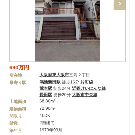
690万円
大阪府
東大阪市
三島２丁目
所在地
鴻池新田駅
徒歩16分
片町線
最寄り駅
荒本駅
徒歩24分
近鉄けいはんな線
長田駅
徒歩20分
大阪市中央線
68.86m²
土地面積
72.90m²
建物面積
4LDK
間取り
2階建て
階数
1979年03月
築年月