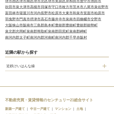
堺市西区
堺市南区
堺市北区
堺市美原区
岸和田市
豊中市
池田市
吹田市
泉大津市
高槻市
貝塚市
守口市
枚方市
茨木市
八尾市
泉佐野市
富田林市
寝屋川市
河内長野市
松原市
大東市
和泉市
箕面市
柏原市
羽曳野市
門真市
摂津市
高石市
藤井寺市
泉南市
四條畷市
交野市
大阪狭山市
阪南市
三島郡島本町
豊能郡豊能町
豊能郡能勢町
泉北郡忠岡町
泉南郡熊取町
泉南郡田尻町
泉南郡岬町
南河内郡太子町
南河内郡河南町
南河内郡千早赤阪村
近隣の駅から探す
近鉄けいはんな線
長田
荒本
吉田
新石切
不動産売買・賃貸情報のセンチュリー21総合サイト
新築一戸建て
中古一戸建て
マンション
土地