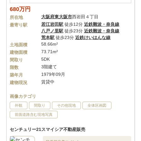
680万円
大阪府
東大阪市
西岩田４丁目
所在地
若江岩田駅
徒歩12分
近鉄難波・奈良線
最寄り駅
八戸ノ里駅
徒歩23分
近鉄難波・奈良線
荒本駅
徒歩23分
近鉄けいはんな線
58.66m²
土地面積
73.71m²
建物面積
5DK
間取り
3階建て
階数
1979年09月
築年月
賃貸中
建物現況
画像カテゴリ
外観
間取り
その他現地
全体区画図
前面道路含む現地写真
センチュリー21スマイシア不動産販売