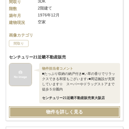
3DK
間取り
2階建て
階数
1976年12月
築年月
空家
建物現況
画像カテゴリ
間取り
センチュリー21近畿不動産販売
物件担当者コメント
■たっぷり収納の納戸付き■い草の香りでリラッ
クスできる和室もございます♪■周辺施設が充実
しています☆ スーパーやドラッグストアまで
徒歩５分圏内
センチュリー21近畿不動産販売東大阪店
物件を詳しく見る