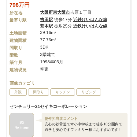
798万円
大阪府
東大阪市
吉原１丁目
所在地
吉田駅
徒歩17分
近鉄けいはんな線
最寄り駅
荒本駅
徒歩25分
近鉄けいはんな線
39.16m²
土地面積
77.76m²
建物面積
3DK
間取り
3階建て
階数
1998年03月
築年月
空家
建物現況
画像カテゴリ
外観
間取り
キッチン
リビング
センチュリー21セイキコーポレーション
物件担当者コメント
安心の鉄骨造です小中学校まで徒歩10分圏内で
通学も安心ですファミリー様におすすめです！