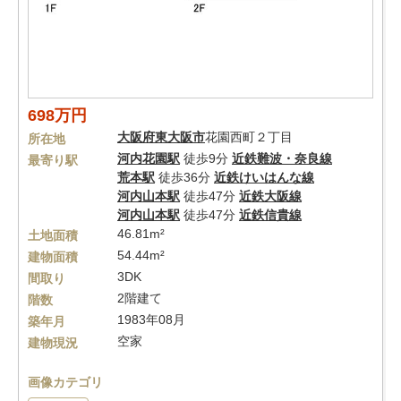
698万円
大阪府
東大阪市
花園西町２丁目
所在地
河内花園駅
徒歩9分
近鉄難波・奈良線
最寄り駅
荒本駅
徒歩36分
近鉄けいはんな線
河内山本駅
徒歩47分
近鉄大阪線
河内山本駅
徒歩47分
近鉄信貴線
46.81m²
土地面積
54.44m²
建物面積
3DK
間取り
2階建て
階数
1983年08月
築年月
空家
建物現況
画像カテゴリ