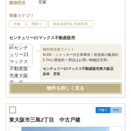
空家
建物現況
画像カテゴリ
外観
間取り
前面道路含む現地写真
センチュリー21マックス不動産販売
物件担当者コメント
4LDK・シャッター付き車庫有！前道路の幅員約
5.7mと開放的！周辺はお買い物施設充実♪
センチュリー21マックス不動産販売東大阪店
浜本 空良
物件を詳しく見る
戸建て
中古
東大阪市三島2丁目 中古戸建