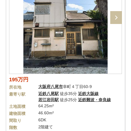
195万円
大阪府
八尾市
幸町４丁目60-9
所在地
近鉄八尾駅
徒歩35分
近鉄大阪線
最寄り駅
若江岩田駅
徒歩25分
近鉄難波・奈良線
64.25m²
土地面積
46.60m²
建物面積
6DK
間取り
2階建て
階数