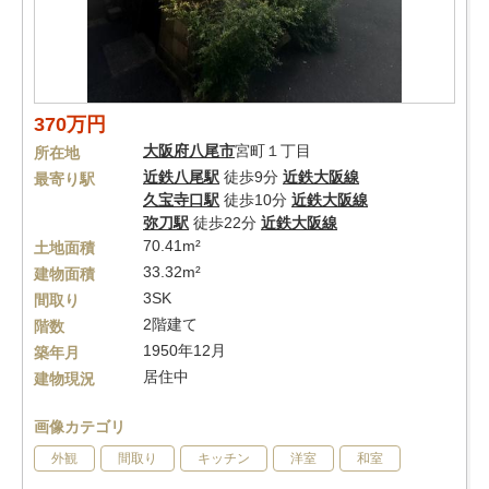
370万円
大阪府
八尾市
宮町１丁目
所在地
近鉄八尾駅
徒歩9分
近鉄大阪線
最寄り駅
久宝寺口駅
徒歩10分
近鉄大阪線
弥刀駅
徒歩22分
近鉄大阪線
70.41m²
土地面積
33.32m²
建物面積
3SK
間取り
2階建て
階数
1950年12月
築年月
居住中
建物現況
画像カテゴリ
外観
間取り
キッチン
洋室
和室