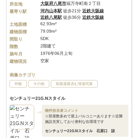
大阪府
八尾市
福万寺町南２丁目
所在地
河内山本駅
徒歩21分
近鉄大阪線
最寄り駅
近鉄八尾駅
徒歩36分
近鉄大阪線
62.93m²
土地面積
79.09m²
建物面積
5DK
間取り
2階建て
階数
1976年06月上旬
築年月
空家
建物現況
画像カテゴリ
外観
その他
前面道路含む現地写真
センチュリー21G.Nスタイル
物件担当者コメント
☆部屋数多めで屋上バルコニーあります☆近隣
施設充実しており便利な住環境です
センチュリー21G.Nスタイル 石原口 諒