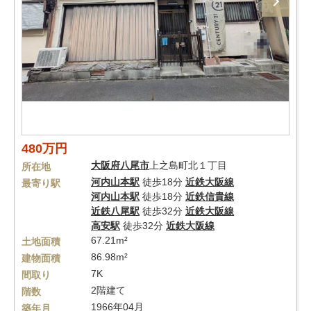
480万円
大阪府
八尾市
上之島町北１丁目
所在地
河内山本駅
徒歩18分
近鉄大阪線
最寄り駅
河内山本駅
徒歩18分
近鉄信貴線
近鉄八尾駅
徒歩32分
近鉄大阪線
高安駅
徒歩32分
近鉄大阪線
67.21m²
土地面積
86.98m²
建物面積
7K
間取り
2階建て
階数
1966年04月
築年月