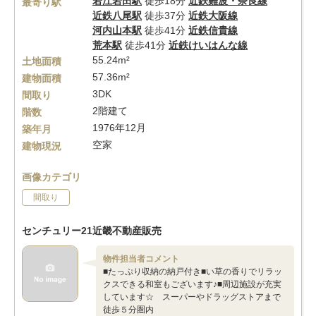
若江岩田駅
徒歩18分
近鉄難波・奈良線
最寄り駅
近鉄八尾駅
徒歩37分
近鉄大阪線
河内山本駅
徒歩41分
近鉄信貴線
荒本駅
徒歩41分
近鉄けいはんな線
55.24m²
土地面積
57.36m²
建物面積
3DK
間取り
2階建て
階数
1976年12月
築年月
空家
建物現況
画像カテゴリ
間取り
センチュリー21近畿不動産販売
物件担当者コメント
■たっぷり収納の納戸付き■い草の香りでリラッ
クスできる和室もございます♪■周辺施設が充実
しています☆ スーパーやドラッグストアまで
徒歩５分圏内