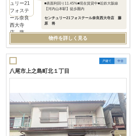
■表面利回り11.45%■現在賃貸中■近鉄大阪線
【河内山本駅】徒歩圏内
センチュリー21フォステール奈良西大寺店 藤
原 将
物件を詳しく見る
戸建て
中古
八尾市上之島町北１丁目