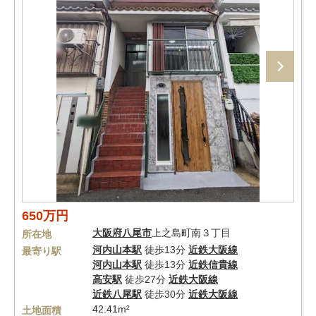
650万円
大阪府
八尾市
上之島町南３丁目
所在地
河内山本駅
徒歩13分
近鉄大阪線
最寄り駅
河内山本駅
徒歩13分
近鉄信貴線
高安駅
徒歩27分
近鉄大阪線
近鉄八尾駅
徒歩30分
近鉄大阪線
42.41m²
土地面積