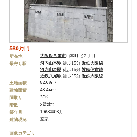
580万円
大阪府
八尾市
山本町北２丁目
所在地
河内山本駅
徒歩15分
近鉄大阪線
最寄り駅
河内山本駅
徒歩15分
近鉄信貴線
近鉄八尾駅
徒歩25分
近鉄大阪線
52.68m²
土地面積
43.44m²
建物面積
3DK
間取り
2階建て
階数
1968年03月
築年月
空家
建物現況
画像カテゴリ