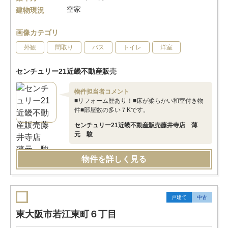
空家
建物現況
画像カテゴリ
外観
間取り
バス
トイレ
洋室
センチュリー21近畿不動産販売
物件担当者コメント
■リフォーム歴あり！■床が柔らかい和室付き物
件■部屋数の多い７Kです。
センチュリー21近畿不動産販売藤井寺店 薄
元 駿
物件を詳しく見る
戸建て
中古
東大阪市若江東町６丁目