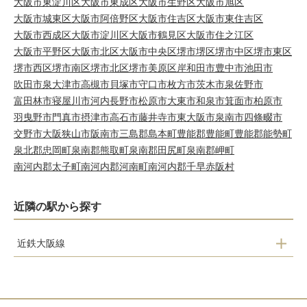
大阪市東淀川区
大阪市東成区
大阪市生野区
大阪市旭区
大阪市城東区
大阪市阿倍野区
大阪市住吉区
大阪市東住吉区
大阪市西成区
大阪市淀川区
大阪市鶴見区
大阪市住之江区
大阪市平野区
大阪市北区
大阪市中央区
堺市堺区
堺市中区
堺市東区
堺市西区
堺市南区
堺市北区
堺市美原区
岸和田市
豊中市
池田市
吹田市
泉大津市
高槻市
貝塚市
守口市
枚方市
茨木市
泉佐野市
富田林市
寝屋川市
河内長野市
松原市
大東市
和泉市
箕面市
柏原市
羽曳野市
門真市
摂津市
高石市
藤井寺市
東大阪市
泉南市
四條畷市
交野市
大阪狭山市
阪南市
三島郡島本町
豊能郡豊能町
豊能郡能勢町
泉北郡忠岡町
泉南郡熊取町
泉南郡田尻町
泉南郡岬町
南河内郡太子町
南河内郡河南町
南河内郡千早赤阪村
近隣の駅から探す
近鉄大阪線
堅下
安堂
河内国分