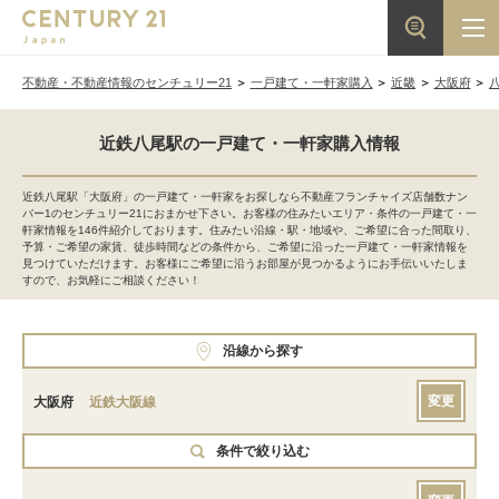
不動産・不動産情報のセンチュリー21
一戸建て・一軒家購入
近畿
大阪府
近鉄八尾駅の一戸建て・一軒家購入情報
近鉄八尾駅「大阪府」の一戸建て・一軒家をお探しなら不動産フランチャイズ店舗数ナン
バー1のセンチュリー21におまかせ下さい。お客様の住みたいエリア・条件の一戸建て・一
軒家情報を146件紹介しております。住みたい沿線・駅・地域や、ご希望に合った間取り、
予算・ご希望の家賃、徒歩時間などの条件から、ご希望に沿った一戸建て・一軒家情報を
見つけていただけます。お客様にご希望に沿うお部屋が見つかるようにお手伝いいたしま
すので、お気軽にご相談ください！
沿線から探す
変更
大阪府
近鉄大阪線
条件で絞り込む