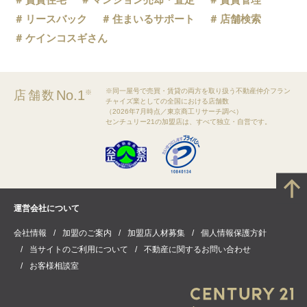
リースバック
住まいるサポート
店舗検索
ケインコスギさん
※同一屋号で売買・賃貸の両方を取り扱う不動産仲介フラン
No.1
店舗数
※
チャイズ業としての全国における店舗数
（2026年7月時点／東京商工リサーチ調べ）
センチュリー21の加盟店は、すべて独立・自営です。
運営会社について
会社情報
加盟のご案内
加盟店人材募集
個人情報保護方針
当サイトのご利用について
不動産に関するお問い合わせ
お客様相談室