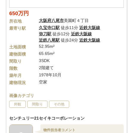
650万円
大阪府
八尾市
美園町４丁目
所在地
久宝寺口駅
徒歩11分
近鉄大阪線
最寄り駅
弥刀駅
徒歩12分
近鉄大阪線
近鉄八尾駅
徒歩24分
近鉄大阪線
52.95m²
土地面積
65.65m²
建物面積
3SDK
間取り
2階建て
階数
1978年10月
築年月
空家
建物現況
画像カテゴリ
外観
間取り
その他
センチュリー21セイキコーポレーション
物件担当者コメント