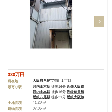
380万円
大阪府
八尾市
堤町１丁目
所在地
河内山本駅
徒歩16分
近鉄大阪線
最寄り駅
河内山本駅
徒歩16分
近鉄信貴線
近鉄八尾駅
徒歩21分
近鉄大阪線
41.28m²
土地面積
37.35m²
建物面積