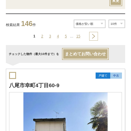
変更
146
検索結果
件
1
2
3
4
5
…
15
まとめてお問い合わせ
チェックした物件（最大10件まで）を
戸建て
中古
八尾市幸町4丁目60-9