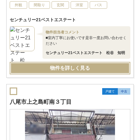
外観
間取り
玄関
洋室
バス
センチュリー21ベストエステート
物件担当者コメント
■室内丁寧にお使いです是非一度お問い合わせく
ださい
センチュリー21ベストエステート 松谷 知明
物件を詳しく見る
戸建て
中古
八尾市上之島町南３丁目