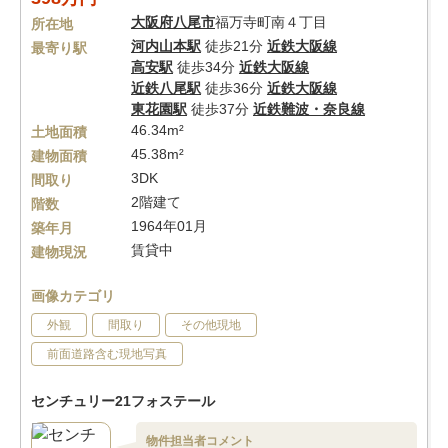
大阪府
八尾市
福万寺町南４丁目
所在地
河内山本駅
徒歩21分
近鉄大阪線
最寄り駅
高安駅
徒歩34分
近鉄大阪線
近鉄八尾駅
徒歩36分
近鉄大阪線
東花園駅
徒歩37分
近鉄難波・奈良線
46.34m²
土地面積
45.38m²
建物面積
3DK
間取り
2階建て
階数
1964年01月
築年月
賃貸中
建物現況
画像カテゴリ
外観
間取り
その他現地
前面道路含む現地写真
センチュリー21フォステール
物件担当者コメント