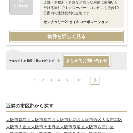
店舗・事務所・倉庫など様々な用途に使用いた
だける物件です☆スーパー・コンビニも徒歩10
分圏内で生活便利な立地です
センチュリー21セイキコーポレーション
物件を詳しく見る
まとめてお問い合わせ
チェックした物件（最大10件まで）を
1
2
3
4
5
…
15
近隣の市区郡から探す
大阪市都島区
大阪市福島区
大阪市此花区
大阪市西区
大阪市港区
大阪市大正区
大阪市天王寺区
大阪市浪速区
大阪市西淀川区