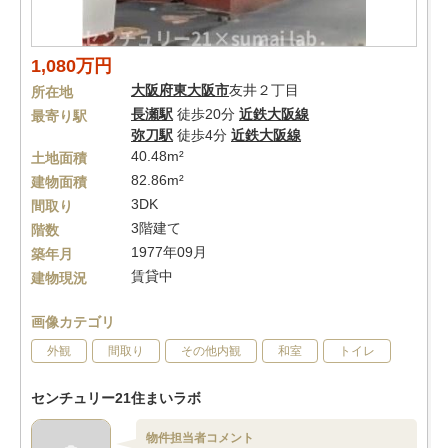
1,080万円
大阪府
東大阪市
友井２丁目
所在地
長瀬駅
徒歩20分
近鉄大阪線
最寄り駅
弥刀駅
徒歩4分
近鉄大阪線
40.48m²
土地面積
82.86m²
建物面積
3DK
間取り
3階建て
階数
1977年09月
築年月
賃貸中
建物現況
画像カテゴリ
外観
間取り
その他内観
和室
トイレ
センチュリー21住まいラボ
物件担当者コメント