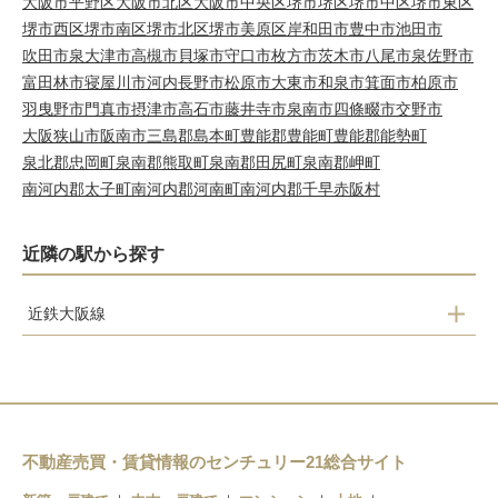
大阪市平野区
大阪市北区
大阪市中央区
堺市堺区
堺市中区
堺市東区
堺市西区
堺市南区
堺市北区
堺市美原区
岸和田市
豊中市
池田市
吹田市
泉大津市
高槻市
貝塚市
守口市
枚方市
茨木市
八尾市
泉佐野市
富田林市
寝屋川市
河内長野市
松原市
大東市
和泉市
箕面市
柏原市
羽曳野市
門真市
摂津市
高石市
藤井寺市
泉南市
四條畷市
交野市
大阪狭山市
阪南市
三島郡島本町
豊能郡豊能町
豊能郡能勢町
泉北郡忠岡町
泉南郡熊取町
泉南郡田尻町
泉南郡岬町
南河内郡太子町
南河内郡河南町
南河内郡千早赤阪村
近隣の駅から探す
近鉄大阪線
堅下
安堂
河内国分
大阪教育大前
不動産売買・賃貸情報のセンチュリー21総合サイト