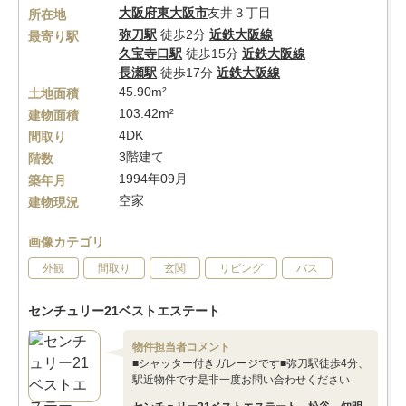
大阪府
東大阪市
友井３丁目
所在地
弥刀駅
徒歩2分
近鉄大阪線
最寄り駅
久宝寺口駅
徒歩15分
近鉄大阪線
長瀬駅
徒歩17分
近鉄大阪線
45.90m²
土地面積
103.42m²
建物面積
4DK
間取り
3階建て
階数
1994年09月
築年月
空家
建物現況
画像カテゴリ
外観
間取り
玄関
リビング
バス
センチュリー21ベストエステート
物件担当者コメント
■シャッター付きガレージです■弥刀駅徒歩4分、
駅近物件です是非一度お問い合わせください