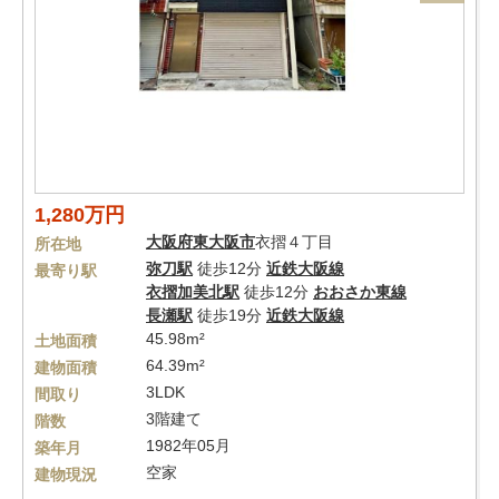
1,280万円
大阪府
東大阪市
衣摺４丁目
所在地
弥刀駅
徒歩12分
近鉄大阪線
最寄り駅
衣摺加美北駅
徒歩12分
おおさか東線
長瀬駅
徒歩19分
近鉄大阪線
45.98m²
土地面積
64.39m²
建物面積
3LDK
間取り
3階建て
階数
1982年05月
築年月
空家
建物現況