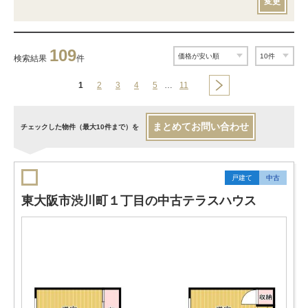
変更
109
検索結果
件
1
2
3
4
5
…
11
まとめてお問い合わせ
チェックした物件（最大10件まで）を
戸建て
中古
東大阪市渋川町１丁目の中古テラスハウス