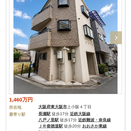
1,460万円
大阪府
東大阪市
上小阪４丁目
所在地
長瀬駅
徒歩17分
近鉄大阪線
最寄り駅
八戸ノ里駅
徒歩17分
近鉄難波・奈良線
ＪＲ俊徳道駅
徒歩20分
おおさか東線