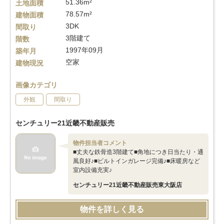
51.36m²
土地面積
78.57m²
建物面積
3DK
間取り
3階建て
階数
1997年09月
築年月
空家
建物現況
画像カテゴリ
外観
間取り
センチュリー21近畿不動産販売
物件担当者コメント
■丈夫な鉄骨造3階建て■角地につき日当たり・通
風良好♪■ビルトインガレージ完備♪■床暖房など
室内設備充実♪
センチュリー21近畿不動産販売東大阪店
物件を詳しく見る