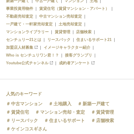
新築一戸建て
中古一戸建て
マンション
土地
事業投資用物件
賃貸住宅（賃貸マンション・アパート）
不動産売却査定
中古マンション売却査定
一戸建て・一軒家売却査定
土地売却査定
マンションライブラリー
賃貸管理
店舗検索
センチュリー21とは
リースバック
住まいるサポート21
加盟店人材募集
イメージキャラクター紹介
Who is センチュリワン君！？
接客グランプリ
Youtube公式チャンネル
成約者アンケート
人気のキーワード
中古マンション
土地購入
新築一戸建て
賃貸住宅
マンション売却・査定
賃貸管理
リースバック
住まいるサポート
店舗検索
ケインコスギさん