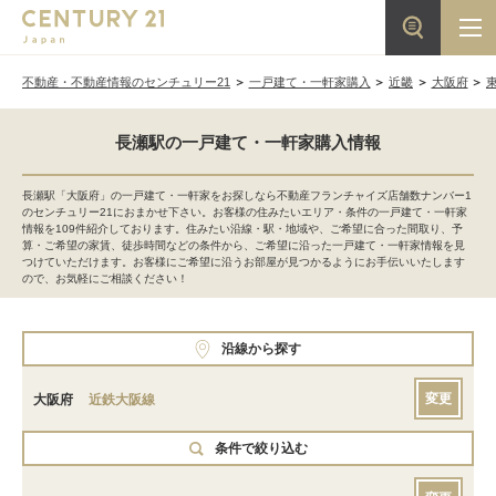
不動産・不動産情報のセンチュリー21
一戸建て・一軒家購入
近畿
大阪府
長瀬駅の一戸建て・一軒家購入情報
長瀬駅「大阪府」の一戸建て・一軒家をお探しなら不動産フランチャイズ店舗数ナンバー1
のセンチュリー21におまかせ下さい。お客様の住みたいエリア・条件の一戸建て・一軒家
情報を109件紹介しております。住みたい沿線・駅・地域や、ご希望に合った間取り、予
算・ご希望の家賃、徒歩時間などの条件から、ご希望に沿った一戸建て・一軒家情報を見
つけていただけます。お客様にご希望に沿うお部屋が見つかるようにお手伝いいたします
ので、お気軽にご相談ください！
沿線から探す
変更
大阪府
近鉄大阪線
条件で絞り込む