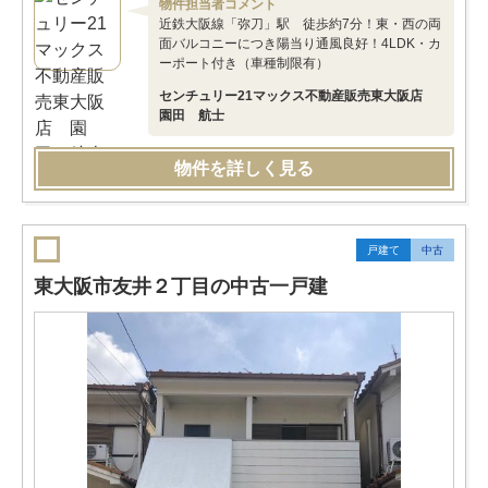
物件担当者コメント
近鉄大阪線「弥刀」駅 徒歩約7分！東・西の両
面バルコニーにつき陽当り通風良好！4LDK・カ
ーポート付き（車種制限有）
センチュリー21マックス不動産販売東大阪店
園田 航士
物件を詳しく見る
戸建て
中古
東大阪市友井２丁目の中古一戸建