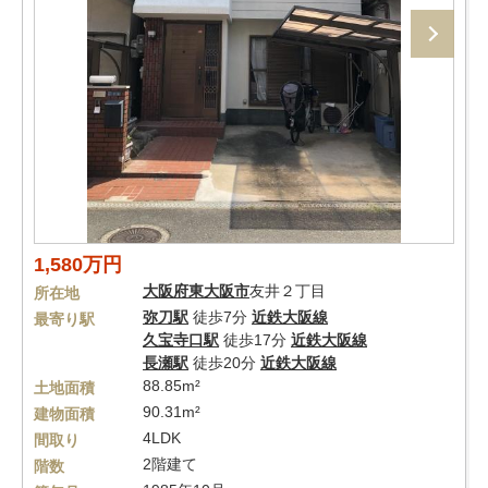
1,580万円
大阪府
東大阪市
友井２丁目
所在地
弥刀駅
徒歩7分
近鉄大阪線
最寄り駅
久宝寺口駅
徒歩17分
近鉄大阪線
長瀬駅
徒歩20分
近鉄大阪線
88.85m²
土地面積
90.31m²
建物面積
4LDK
間取り
2階建て
階数