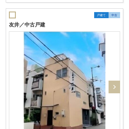
戸建て
中古
友井／中古戸建