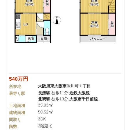
540万円
大阪府
東大阪市
渋川町１丁目
所在地
長瀬駅
徒歩11分
近鉄大阪線
最寄り駅
北巽駅
徒歩13分
大阪市千日前線
39.03m²
土地面積
50.52m²
建物面積
3DK
間取り
2階建て
階数