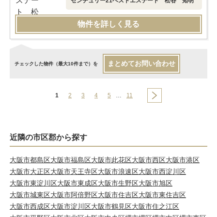
センチュリー21ベストエステート 松谷 知明
物件を詳しく見る
まとめてお問い合わせ
チェックした物件（最大10件まで）を
1
2
3
4
5
…
11
近隣の市区郡から探す
大阪市都島区
大阪市福島区
大阪市此花区
大阪市西区
大阪市港区
大阪市大正区
大阪市天王寺区
大阪市浪速区
大阪市西淀川区
大阪市東淀川区
大阪市東成区
大阪市生野区
大阪市旭区
大阪市城東区
大阪市阿倍野区
大阪市住吉区
大阪市東住吉区
大阪市西成区
大阪市淀川区
大阪市鶴見区
大阪市住之江区