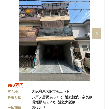
980万円
大阪府
東大阪市
東上小阪
所在地
八戸ノ里駅
徒歩18分
近鉄難波・奈良線
最寄り駅
長瀬駅
徒歩20分
近鉄大阪線
35.20m²
土地面積