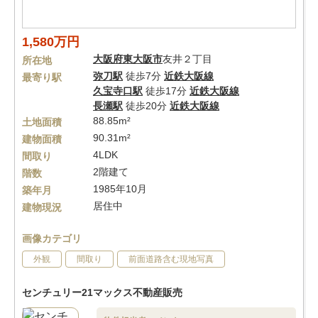
1,580万円
大阪府
東大阪市
友井２丁目
所在地
弥刀駅
徒歩7分
近鉄大阪線
最寄り駅
久宝寺口駅
徒歩17分
近鉄大阪線
長瀬駅
徒歩20分
近鉄大阪線
88.85m²
土地面積
90.31m²
建物面積
4LDK
間取り
2階建て
階数
1985年10月
築年月
居住中
建物現況
画像カテゴリ
外観
間取り
前面道路含む現地写真
センチュリー21マックス不動産販売