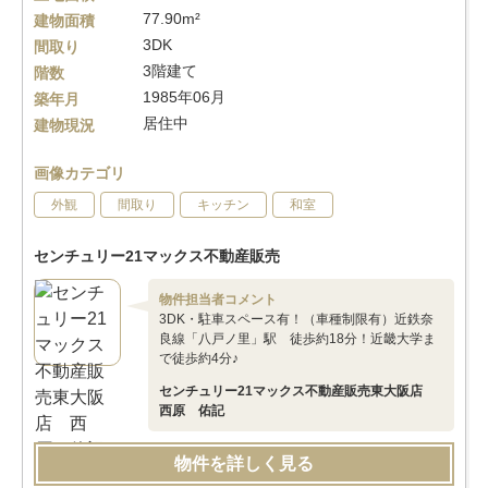
77.90m²
建物面積
3DK
間取り
3階建て
階数
1985年06月
築年月
居住中
建物現況
画像カテゴリ
外観
間取り
キッチン
和室
センチュリー21マックス不動産販売
物件担当者コメント
3DK・駐車スペース有！（車種制限有）近鉄奈
良線「八戸ノ里」駅 徒歩約18分！近畿大学ま
で徒歩約4分♪
センチュリー21マックス不動産販売東大阪店
西原 佑記
物件を詳しく見る