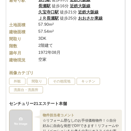
最寄り駅
長瀬駅
徒歩16分
近鉄大阪線
久宝寺口駅
徒歩21分
近鉄大阪線
ＪＲ長瀬駅
徒歩25分
おおさか東線
57.90m²
土地面積
57.54m²
建物面積
3DK
間取り
2階建て
階数
1972年08月
築年月
空家
建物現況
画像カテゴリ
外観
間取り
その他現地
キッチン
洗面台・洗面所
センチュリー21エステート本舗
物件担当者コメント
☆リフォーム歴なしのお手頃価格物件！☆自分
好みに自由な発想でDIYできます！リフォームや