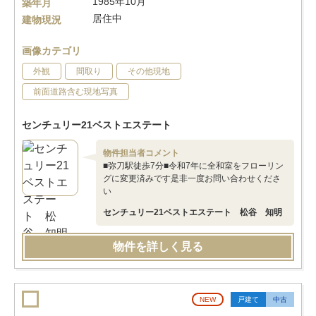
1985年10月
築年月
居住中
建物現況
画像カテゴリ
外観
間取り
その他現地
前面道路含む現地写真
センチュリー21ベストエステート
物件担当者コメント
■弥刀駅徒歩7分■令和7年に全和室をフローリン
グに変更済みです是非一度お問い合わせくださ
い
センチュリー21ベストエステート 松谷 知明
物件を詳しく見る
NEW
戸建て
中古