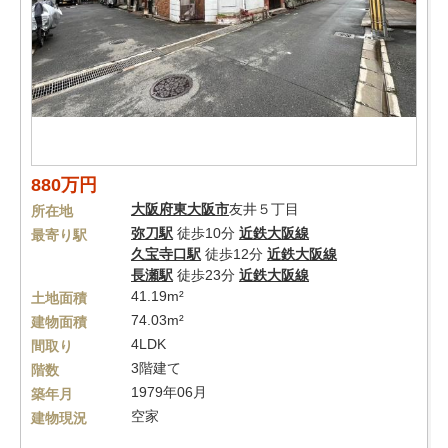
880万円
大阪府
東大阪市
友井５丁目
所在地
弥刀駅
徒歩10分
近鉄大阪線
最寄り駅
久宝寺口駅
徒歩12分
近鉄大阪線
長瀬駅
徒歩23分
近鉄大阪線
41.19m²
土地面積
74.03m²
建物面積
4LDK
間取り
3階建て
階数
1979年06月
築年月
空家
建物現況