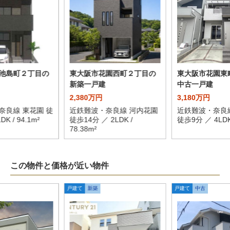
池島町２丁目の
東大阪市花園西町２丁目の
東大阪市花園東
新築一戸建
中古一戸建
2,380万円
3,180万円
奈良線 東花園 徒
近鉄難波・奈良線 河内花園
近鉄難波・奈良
K / 94.1m²
徒歩14分 ／ 2LDK /
徒歩9分 ／ 4LDK 
78.38m²
この物件と価格が近い物件
戸建て
新築
戸建て
中古