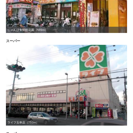
じゃんぼ食鮮館花園（589m）
スーパー
ライフ玉串店（753m）