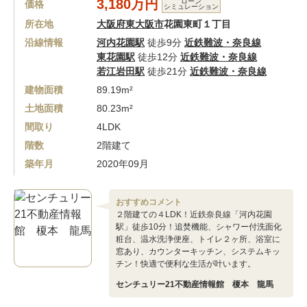
3,180万円
ローン
価格
シミュレーション
所在地
大阪府東大阪市
花園東町１丁目
沿線情報
河内花園駅
徒歩9分
近鉄難波・奈良線
東花園駅
徒歩12分
近鉄難波・奈良線
若江岩田駅
徒歩21分
近鉄難波・奈良線
建物面積
89.19m²
土地面積
80.23m²
間取り
4LDK
階数
2階建て
築年月
2020年09月
おすすめコメント
２階建ての４LDK！近鉄奈良線「河内花園
駅」徒歩10分！追焚機能、シャワー付洗面化
粧台、温水洗浄便座、トイレ２ヶ所、浴室に
窓あり、カウンターキッチン、システムキッ
チン！快適で便利な生活が叶います。
センチュリー21不動産情報館 榎本 龍馬