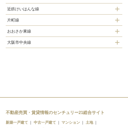
近鉄けいはんな線
布施駅
俊徳道駅
片町線
長田駅
河内永和駅
長瀬駅
おおさか東線
鴻池新田駅
荒本駅
河内小阪駅
弥刀駅
大阪市中央線
高井田中央駅
徳庵駅
吉田駅
八戸ノ里駅
高井田駅
ＪＲ河内永和駅
新石切駅
若江岩田駅
長田駅
ＪＲ俊徳道駅
河内花園駅
ＪＲ長瀬駅
東花園駅
衣摺加美北駅
瓢箪山駅
枚岡駅
不動産売買・賃貸情報のセンチュリー21総合サイト
額田駅
新築一戸建て
中古一戸建て
マンション
土地