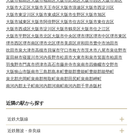
大阪市都島区
大阪市福島区
大阪市此花区
大阪市西区
大阪市港区
大阪市大正区
大阪市天王寺区
大阪市浪速区
大阪市西淀川区
大阪市東淀川区
大阪市東成区
大阪市生野区
大阪市旭区
大阪市城東区
大阪市阿倍野区
大阪市住吉区
大阪市東住吉区
大阪市西成区
大阪市淀川区
大阪市鶴見区
大阪市住之江区
大阪市平野区
大阪市北区
大阪市中央区
堺市堺区
堺市中区
堺市東区
堺市西区
堺市南区
堺市北区
堺市美原区
岸和田市
豊中市
池田市
吹田市
泉大津市
高槻市
貝塚市
守口市
枚方市
茨木市
八尾市
泉佐野市
富田林市
寝屋川市
河内長野市
松原市
大東市
和泉市
箕面市
柏原市
羽曳野市
門真市
摂津市
高石市
藤井寺市
泉南市
四條畷市
交野市
大阪狭山市
阪南市
三島郡島本町
豊能郡豊能町
豊能郡能勢町
泉北郡忠岡町
泉南郡熊取町
泉南郡田尻町
泉南郡岬町
南河内郡太子町
南河内郡河南町
南河内郡千早赤阪村
近隣の駅から探す
近鉄大阪線
近鉄難波・奈良線
布施駅