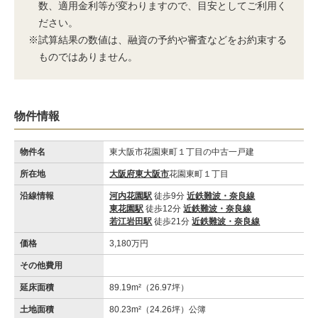
数、適用金利等が変わりますので、目安としてご利用く
ださい。
※試算結果の数値は、融資の予約や審査などをお約束する
ものではありません。
物件情報
物件名
東大阪市花園東町１丁目の中古一戸建
所在地
大阪府東大阪市
花園東町１丁目
沿線情報
河内花園駅
徒歩9分
近鉄難波・奈良線
東花園駅
徒歩12分
近鉄難波・奈良線
若江岩田駅
徒歩21分
近鉄難波・奈良線
価格
3,180万円
その他費用
延床面積
89.19m²（26.97坪）
土地面積
80.23m²（24.26坪）公簿