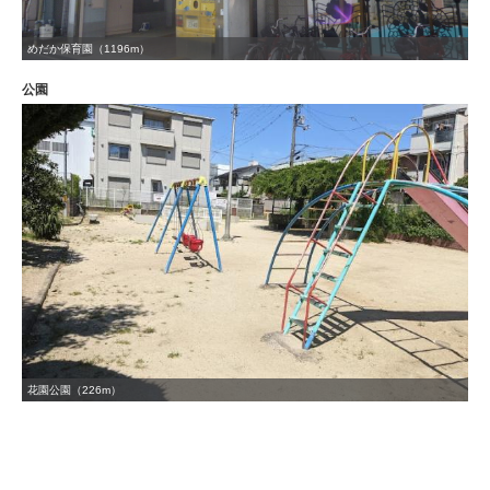
めだか保育園（1196m）
公園
花園公園（226m）