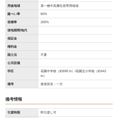
用途地域
第一種中高層住居専用地域
建ぺい率
60%
容積率
200%
借地期間/地代
保証金
権利金
国土法
不要
公共設備
学区
花園中学校（約690 m）/花園北小学校（約442
m）
備考
接道状況：一方
備考情報
引渡時期
即引渡し可