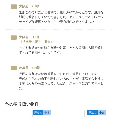
大阪府 Y.T様
近所なのでなにかと便利で、親しみやすかったです。繊細な
対応で親切にしていただきました。センチュリー21のフラン
チャイズ加盟店ということで安心感が終始ありました。
大阪府 O.T様
（担当者：曽谷 勇介）
とても親切かつ的確な判断や対応、どんな質問にも即回答し
てくれて素晴らしかったです。
岐阜県 S.H様
今回の売却はほぼ希望通りでしたので満足しております。
売却地と現在の自宅が離れているのですが、電話でも非常に
丁寧に応対や商談をしていただき、スムーズに売却できまし
た。
他の取り扱い物件
戸建て
中古
戸建て
中古