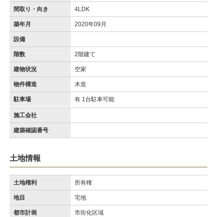
間取り・向き
4LDK
築年月
2020年09月
設備
階数
2階建て
建物状況
空家
物件構造
木造
駐車場
有 1台駐車可能
施工会社
建築確認番号
土地情報
土地権利
所有権
地目
宅地
都市計画
市街化区域