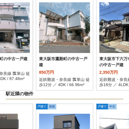
町の中古一戸建
東大阪市鷹殿町の中古一戸
東大阪市下六万
建
の中古一戸建
850万円
2,350万円
奈良線 瓢箪山 徒
K / 87.48m²
近鉄難波・奈良線 瓢箪山 徒
近鉄難波・奈良線
歩12分 ／ 4DK / 66.96m²
歩18分 ／ 4LDK /
駅近隣の物件
戸建て
新築
戸建て
中古