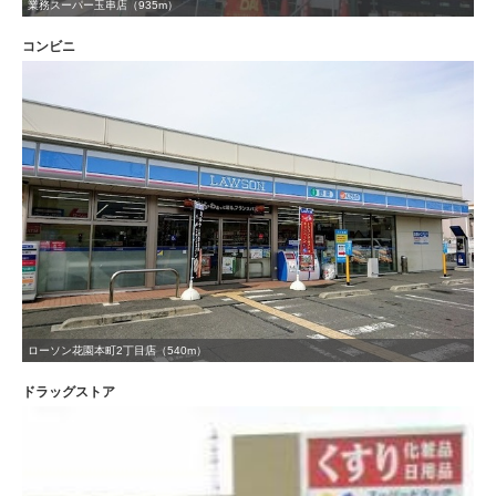
業務スーパー玉串店（935m）
コンビニ
ローソン花園本町2丁目店（540m）
ドラッグストア