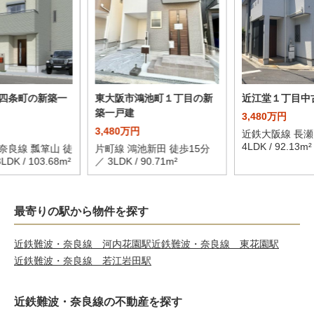
四条町の新築一
東大阪市鴻池町１丁目の新
近江堂１丁目中
築一戸建
3,480万円
3,480万円
近鉄大阪線 長瀬
4LDK / 92.13m²
奈良線 瓢箪山 徒
片町線 鴻池新田 徒歩15分
DK / 103.68m²
／ 3LDK / 90.71m²
最寄りの駅から物件を探す
近鉄難波・奈良線 河内花園駅
近鉄難波・奈良線 東花園駅
近鉄難波・奈良線 若江岩田駅
近鉄難波・奈良線の不動産を探す