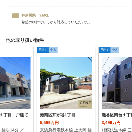
神奈川県 Y.M様
希望の物件でしっかり対応していただいた。
他の取り扱い物件
戸建て
中古
戸建て
中古
１丁目 戸建て
港南区芹が谷1丁目
瀬谷区南台１丁
5,599万円
3,499万円
 徒歩14分 ／
京浜急行電鉄本線 上大岡 徒
相模鉄道本線 三