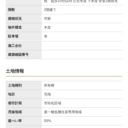
校 徒歩10分以内 公営水道 下水道 全室2面採光
階数
2階建て
建物状況
空家
物件構造
木造
駐車場
有
施工会社
建築確認番号
土地情報
土地権利
所有権
地目
宅地
都市計画
市街化区域
用途地域
第一種低層住居専用地域
建ぺい率
50%