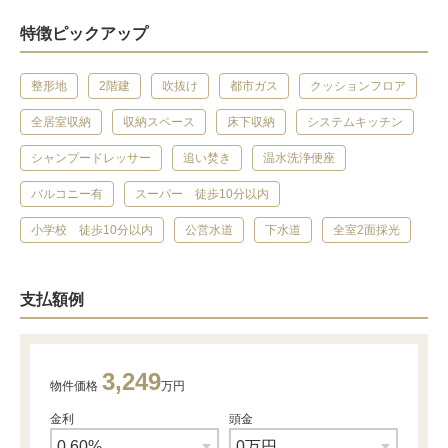
特徴ピックアップ
整形地
2階建
吹抜け
都市ガス
クッションフロア
全居室収納
収納スペース
床下収納
システムキッチン
シャンプードレッサー
追い焚き
温水洗浄便座
バルコニー有
スーパー 徒歩10分以内
小学校 徒歩10分以内
公営水道
下水道
全室2面採光
支払額例
3,249
物件価格
万円
金利
頭金