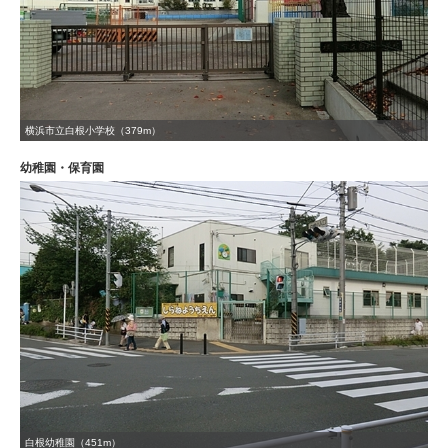
横浜市立白根小学校（379m）
幼稚園・保育園
白根幼稚園（451m）