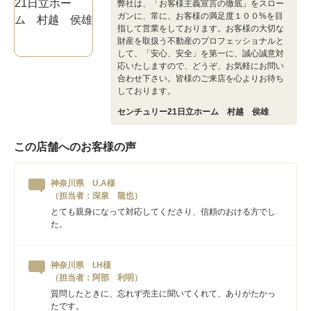
弊社は、「お客様主義宣言の徹底」をスロー
ガンに、常に、お客様の満足度１００%を目
指して営業をしております。お客様の大切な
財産を取扱う不動産のプロフェッショナルと
して、「安心、安全」を第一に、誠心誠意対
応いたしますので、どうぞ、お気軽にお問い
合わせ下さい。皆様のご来店を心よりお待ち
しております。
センチュリー21日立ホーム 村越 侯雄
この店舗へのお客様の声
神奈川県 U.A様
（担当者：深泉 龍也）
とても親身になって対応してくださり、信頼のおける方でし
た。
神奈川県 I.H様
（担当者：阿部 利明）
質問したときに、忘れず売主に聞いてくれて、ありがたかっ
たです。