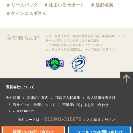
リースバック
住まいるサポート
店舗検索
ケインコスギさん
※同一屋号で売買・賃貸の両方を取り扱う不動産仲介フラン
No.1
店舗数
※
チャイズ業としての全国における店舗数
（2026年7月時点／東京商工リサーチ調べ）
センチュリー21の加盟店は、すべて独立・自営です。
運営会社について
会社情報
加盟のご案内
加盟店人材募集
個人情報保護方針
当サイトのご利用について
不動産に関するお問い合わせ
お客様相談室
011901-318979
物件コードは「
」とお伝えください
電話でのお問い合わせ
メールでのお問い合わせ