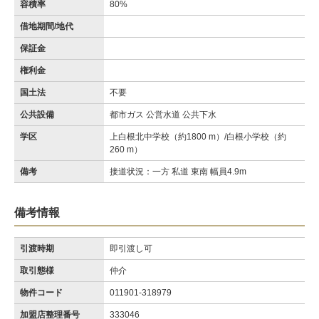
容積率
80%
借地期間/地代
保証金
権利金
国土法
不要
公共設備
都市ガス 公営水道 公共下水
学区
上白根北中学校（約1800 m）/白根小学校（約
260 m）
備考
接道状況：一方 私道 東南 幅員4.9m
備考情報
引渡時期
即引渡し可
取引態様
仲介
物件コード
011901-318979
加盟店整理番号
333046