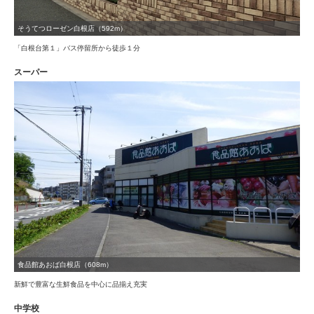
そうてつローゼン白根店（592m）
「白根台第１」バス停留所から徒歩１分
スーパー
食品館あおば白根店（608m）
新鮮で豊富な生鮮食品を中心に品揃え充実
中学校