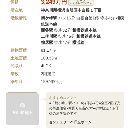
3,249万円
ローン
価格
シミュレーション
所在地
神奈川県横浜市旭区
中白根１丁目
沿線情報
鶴ケ峰駅
バス16分 白根台第1停 停歩4分
相模
鉄道本線
西谷駅
徒歩32分
相模鉄道本線
二俣川駅
徒歩45分
相模鉄道本線
鴨居駅
徒歩47分
横浜線
建物面積
81.17m²
土地面積
100.35m²
間取り
4LDK
階数
2階建て
築年月
1997年04月
おすすめコメント
●「鶴ヶ峰」駅バス16分停歩4分●全室2面採光
の再生住宅●水回り新品です●小学校近くお子
様の通学安心です
センチュリー21日立ホーム