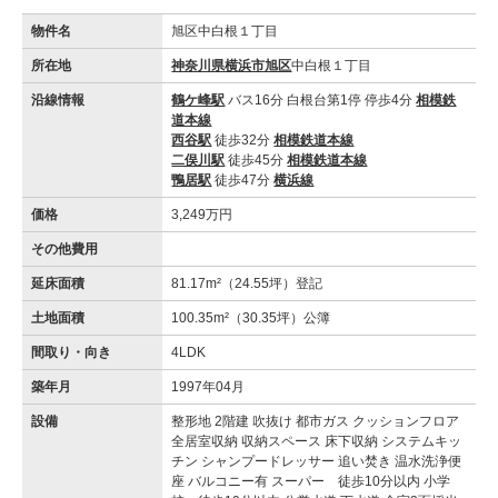
物件名
旭区中白根１丁目
所在地
神奈川県横浜市旭区
中白根１丁目
沿線情報
鶴ケ峰駅
バス16分 白根台第1停 停歩4分
相模鉄
道本線
西谷駅
徒歩32分
相模鉄道本線
二俣川駅
徒歩45分
相模鉄道本線
鴨居駅
徒歩47分
横浜線
価格
3,249万円
その他費用
延床面積
81.17m²（24.55坪）登記
土地面積
100.35m²（30.35坪）公簿
間取り・向き
4LDK
築年月
1997年04月
設備
整形地 2階建 吹抜け 都市ガス クッションフロア
全居室収納 収納スペース 床下収納 システムキッ
チン シャンプードレッサー 追い焚き 温水洗浄便
座 バルコニー有 スーパー 徒歩10分以内 小学