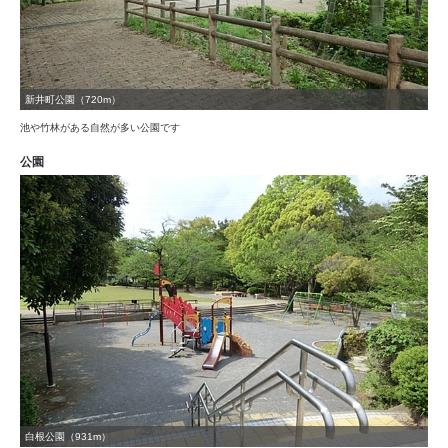
新井町公園（720m）
池や竹林がある自然が多い公園です
公園
白根公園（931m）