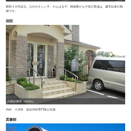
昭和３８年設立。心のやさしい子、がんばる子、情操豊かな子供の育成は、建学以来の精
神です。
病院
白根診療所（649m）
内科 小児科 総合内科専門医が在籍
図書館