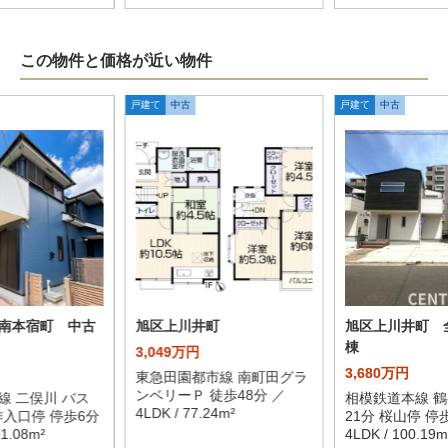
この物件と価格が近い物件
戸建て
中古
戸建て
中古
南本宿町 中古
旭区上川井町
旭区上川井町 
棟
3,049万円
3,680万円
東急田園都市線 南町田グラ
ンベリーＰ 徒歩48分 ／
線 二俣川 バス
相模鉄道本線 鶴
4LDK / 77.24m²
作入口停 停歩6分
21分 桜山停 停
91.08m²
4LDK / 100.19m