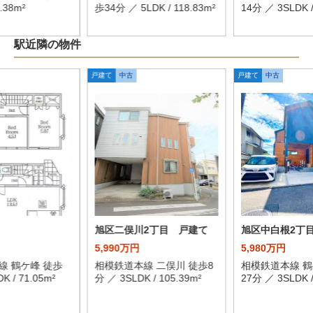
2.38m²
歩34分 ／ 5LDK / 118.83m²
14分 ／ 3SLDK /
駅近隣の物件
戸建て
中古
戸建て
中古
旭区二俣川2丁目 戸建て
旭区中白根2丁
5,990万円
5,980万円
線 鶴ケ峰 徒歩
相模鉄道本線 二俣川 徒歩8
相模鉄道本線 鶴
K / 71.05m²
分 ／ 3SLDK / 105.39m²
27分 ／ 3SLDK /