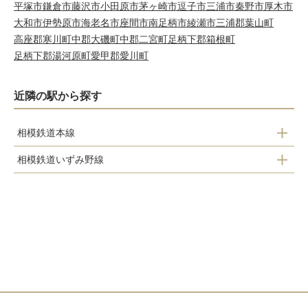
平塚市
鎌倉市
藤沢市
小田原市
茅ヶ崎市
逗子市
三浦市
秦野市
厚木市
大和市
伊勢原市
海老名市
座間市
南足柄市
綾瀬市
三浦郡葉山町
高座郡寒川町
中郡大磯町
中郡二宮町
足柄下郡箱根町
足柄下郡湯河原町
愛甲郡愛川町
近隣の駅から探す
相模鉄道本線
相模鉄道いずみ野線
鶴ケ峰駅
二俣川駅
二俣川駅
南万騎が原駅
希望ケ丘駅