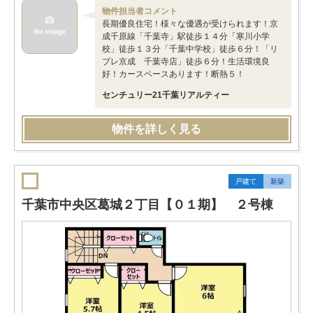
物件担当者コメント
長期優良住宅！様々な優遇が受けられます！京
成千原線「千葉寺」駅徒歩１４分「寒川小学
校」徒歩１３分「千葉中学校」徒歩６分！「リ
ブレ京成 千葉寺店」徒歩６分！生活環境良
好！カースペースあります！断熱５！
センチュリー21千葉リアルティー
物件を詳しく見る
戸建て
新築
千葉市中央区葛城２丁目【０１期】 ２号棟