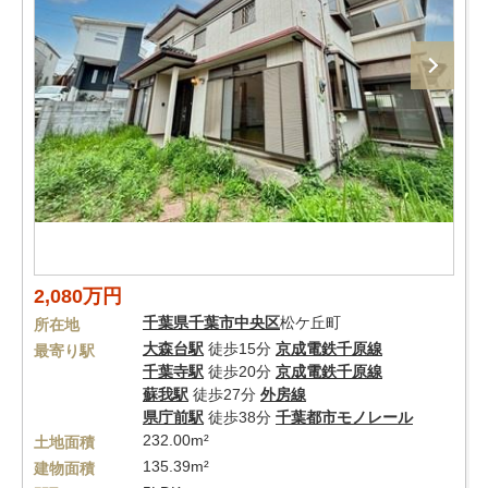
2,080万円
千葉県
千葉市中央区
松ケ丘町
所在地
大森台駅
徒歩15分
京成電鉄千原線
最寄り駅
千葉寺駅
徒歩20分
京成電鉄千原線
蘇我駅
徒歩27分
外房線
県庁前駅
徒歩38分
千葉都市モノレール
232.00m²
土地面積
135.39m²
建物面積