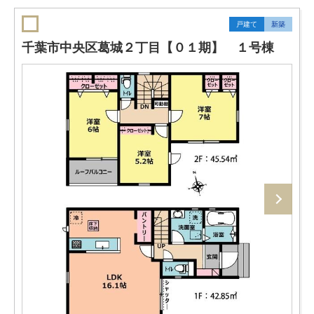
戸建て
新築
千葉市中央区葛城２丁目【０１期】 １号棟