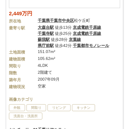
2,449万円
千葉県
千葉市中央区
松ケ丘町
所在地
大森台駅
徒歩13分
京成電鉄千原線
最寄り駅
千葉寺駅
徒歩25分
京成電鉄千原線
蘇我駅
徒歩28分
京葉線
県庁前駅
徒歩42分
千葉都市モノレール
151.07m²
土地面積
105.62m²
建物面積
4LDK
間取り
2階建て
階数
2007年09月
築年月
空家
建物現況
画像カテゴリ
外観
間取り
リビング
キッチン
洗面台・洗面所