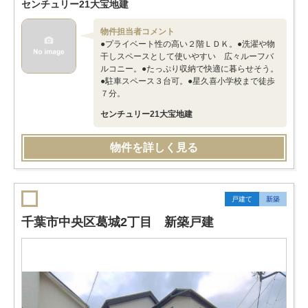
センチュリー21大宝地建
物件担当者コメント
●プライベート性の高い２階ＬＤＫ。●洗濯や物
干しスペースとして使いやすい 広々ルーフバ
ルコニー。●たっぷり収納で快適に暮らせそう。
●駐車スペース３台可。●星久喜小学校まで徒歩
７分。
センチュリー21大宝地建
物件を詳しく見る
戸建て
新築
千葉市中央区葛城2丁目 新築戸建