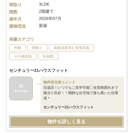
3LDK
間取り
2階建て
階数
2026年07月
築年月
新築
建物現況
画像カテゴリ
外観
間取り
前面道路含む現地写真
その他現地
区画図
センチュリー21ハウスフィット
物件担当者コメント
完成済！いつでもご見学可能〇全室南西向きで
陽当り良好！＊閑静な住宅地で落ち着いた住環
境＊
センチュリー21ハウスフィット
物件を詳しく見る