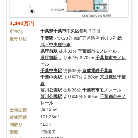
3,490万円
千葉県
千葉市中央区
都町３丁目
所在地
千葉駅
バス20分 都町五差路停 停歩3分
総
最寄り駅
武・中央緩行線
県庁前駅
徒歩33分
千葉都市モノレール
県庁前駅
より車7分 2.70km
千葉都市モノレ
ール
千葉中央駅
徒歩35分
京成電鉄千葉線
千葉中央駅
より車7分 2.80km
京成電鉄千葉
線
葭川公園駅
徒歩36分
千葉都市モノレール
葭川公園駅
より車8分 2.90km
千葉都市モノ
レール
89.43m²
土地面積
101.25m²
建物面積
4LDK
間取り
2階建て
階数