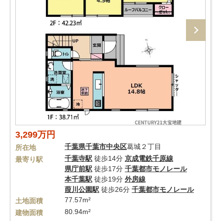
3,299万円
千葉県
千葉市中央区
葛城２丁目
所在地
千葉寺駅
徒歩14分
京成電鉄千原線
最寄り駅
県庁前駅
徒歩17分
千葉都市モノレール
本千葉駅
徒歩19分
外房線
葭川公園駅
徒歩26分
千葉都市モノレール
77.57m²
土地面積
80.94m²
建物面積