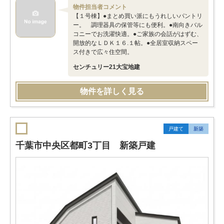
物件担当者コメント
【１号棟】●まとめ買い派にもうれしいパントリ
ー。 調理器具の保管等にも便利。●南向きバル
コニーでお洗濯快適。●ご家族の会話がはずむ、
開放的なＬＤＫ１６.１帖。●全居室収納スペー
ス付きで広々住空間。
センチュリー21大宝地建
物件を詳しく見る
戸建て
新築
千葉市中央区都町3丁目 新築戸建