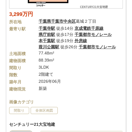
3,299万円
千葉県
千葉市中央区
葛城２丁目
所在地
千葉寺駅
徒歩14分
京成電鉄千原線
最寄り駅
県庁前駅
徒歩17分
千葉都市モノレール
本千葉駅
徒歩19分
外房線
葭川公園駅
徒歩26分
千葉都市モノレール
77.48m²
土地面積
88.39m²
建物面積
3LDK
間取り
2階建て
階数
2026年06月
築年月
新築
建物現況
画像カテゴリ
間取り
全体区画図
センチュリー21大宝地建