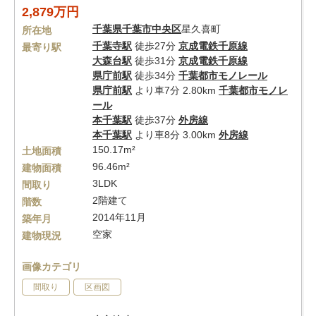
2,879万円
千葉県
千葉市中央区
星久喜町
所在地
千葉寺駅
徒歩27分
京成電鉄千原線
最寄り駅
大森台駅
徒歩31分
京成電鉄千原線
県庁前駅
徒歩34分
千葉都市モノレール
県庁前駅
より車7分 2.80km
千葉都市モノレ
ール
本千葉駅
徒歩37分
外房線
本千葉駅
より車8分 3.00km
外房線
150.17m²
土地面積
96.46m²
建物面積
3LDK
間取り
2階建て
階数
2014年11月
築年月
空家
建物現況
画像カテゴリ
間取り
区画図