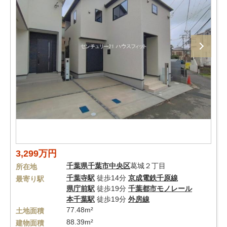
3,299万円
千葉県
千葉市中央区
葛城２丁目
所在地
千葉寺駅
徒歩14分
京成電鉄千原線
最寄り駅
県庁前駅
徒歩19分
千葉都市モノレール
本千葉駅
徒歩19分
外房線
77.48m²
土地面積
88.39m²
建物面積