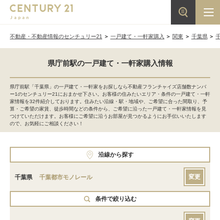
不動産・不動産情報のセンチュリー21
一戸建て・一軒家購入
関東
千葉県
県庁前駅の一戸建て・一軒家購入情報
県庁前駅「千葉県」の一戸建て・一軒家をお探しなら不動産フランチャイズ店舗数ナンバ
ー1のセンチュリー21におまかせ下さい。お客様の住みたいエリア・条件の一戸建て・一軒
家情報を32件紹介しております。住みたい沿線・駅・地域や、ご希望に合った間取り、予
算・ご希望の家賃、徒歩時間などの条件から、ご希望に沿った一戸建て・一軒家情報を見
つけていただけます。お客様にご希望に沿うお部屋が見つかるようにお手伝いいたします
ので、お気軽にご相談ください！
沿線から探す
変更
千葉県
千葉都市モノレール
条件で絞り込む