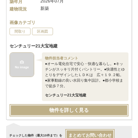
2026年07月
築年月
新築
建物現況
画像カテゴリ
間取り
区画図
センチュリー21大宝地建
物件担当者コメント
●オール電化住宅で安心・快適な暮らし。●キッ
チンがスッキリ片付くパントリー。●快適性とゆ
とりをデザインしたＬＤＫは 広々１９.２帖。
●家事動線の良い水回り集中設計。●都小学校ま
で徒歩７分。
センチュリー21大宝地建
物件を詳しく見る
まとめてお問い合わせ
チェックした物件（最大10件まで）を