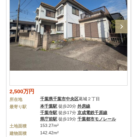
2,500万円
千葉県
千葉市中央区
葛城２丁目
所在地
本千葉駅
徒歩20分
外房線
最寄り駅
千葉寺駅
徒歩17分
京成電鉄千原線
県庁前駅
徒歩19分
千葉都市モノレール
153.27m²
土地面積
142.42m²
建物面積