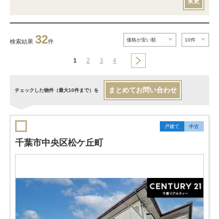
変更
32
検索結果
件
1
2
3
4
まとめてお問い合わせ
チェックした物件（最大10件まで）を
戸建て
中古
千葉市中央区松ケ丘町