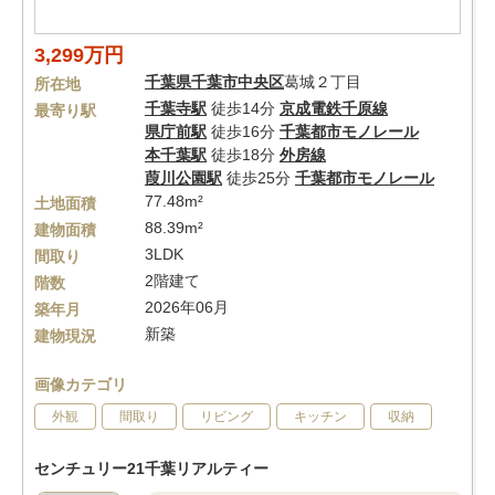
3,299万円
千葉県
千葉市中央区
葛城２丁目
所在地
千葉寺駅
徒歩14分
京成電鉄千原線
最寄り駅
県庁前駅
徒歩16分
千葉都市モノレール
本千葉駅
徒歩18分
外房線
葭川公園駅
徒歩25分
千葉都市モノレール
77.48m²
土地面積
88.39m²
建物面積
3LDK
間取り
2階建て
階数
2026年06月
築年月
新築
建物現況
画像カテゴリ
外観
間取り
リビング
キッチン
収納
センチュリー21千葉リアルティー