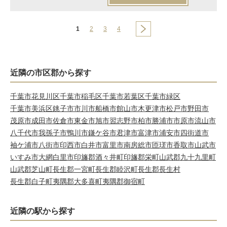
1
2
3
4
近隣の市区郡から探す
千葉市花見川区
千葉市稲毛区
千葉市若葉区
千葉市緑区
千葉市美浜区
銚子市
市川市
船橋市
館山市
木更津市
松戸市
野田市
茂原市
成田市
佐倉市
東金市
旭市
習志野市
柏市
勝浦市
市原市
流山市
八千代市
我孫子市
鴨川市
鎌ケ谷市
君津市
富津市
浦安市
四街道市
袖ケ浦市
八街市
印西市
白井市
富里市
南房総市
匝瑳市
香取市
山武市
いすみ市
大網白里市
印旛郡酒々井町
印旛郡栄町
山武郡九十九里町
山武郡芝山町
長生郡一宮町
長生郡睦沢町
長生郡長生村
長生郡白子町
夷隅郡大多喜町
夷隅郡御宿町
近隣の駅から探す