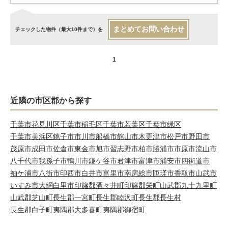
まとめてお問い合わせ
チェックした物件（最大10件まで）を
1
近隣の市区郡から探す
千葉市花見川区
千葉市稲毛区
千葉市若葉区
千葉市緑区
千葉市美浜区
銚子市
市川市
船橋市
館山市
木更津市
松戸市
野田市
茂原市
成田市
佐倉市
東金市
旭市
習志野市
柏市
勝浦市
市原市
流山市
八千代市
我孫子市
鴨川市
鎌ケ谷市
君津市
富津市
浦安市
四街道市
袖ケ浦市
八街市
印西市
白井市
富里市
南房総市
匝瑳市
香取市
山武市
いすみ市
大網白里市
印旛郡酒々井町
印旛郡栄町
山武郡九十九里町
山武郡芝山町
長生郡一宮町
長生郡睦沢町
長生郡長生村
長生郡白子町
夷隅郡大多喜町
夷隅郡御宿町