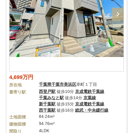
4,699万円
千葉県
千葉市美浜区
幸町１丁目
所在地
西登戸駅
徒歩10分
京成電鉄千葉線
最寄り駅
千葉みなと駅
徒歩14分
京葉線
新千葉駅
徒歩15分
京成電鉄千葉線
西千葉駅
徒歩16分
総武・中央緩行線
84.24m²
土地面積
94.76m²
建物面積
4LDK
間取り