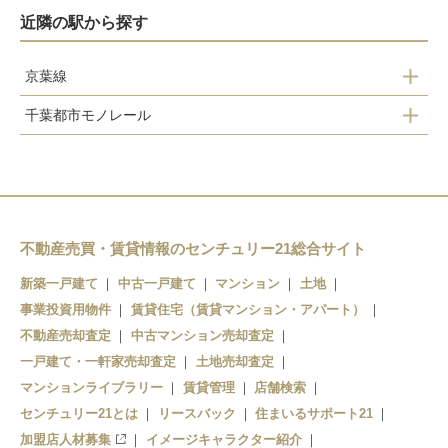
近隣の駅から探す
京葉線
千葉都市モノレール
海浜幕張
千葉みなと
検見川浜
市役所前
稲毛海岸
千葉
千葉みなと
不動産売買・賃貸情報のセンチュリー21総合サイト
栄町
蘇我
新築一戸建て
中古一戸建て
マンション
土地
事業投資用物件
賃貸住宅（賃貸マンション・アパート）
不動産売却査定
中古マンション売却査定
一戸建て・一軒家売却査定
土地売却査定
マンションライブラリー
賃貸管理
店舗検索
センチュリー21とは
リースバック
住まいるサポート21
加盟店人材募集
イメージキャラクター紹介