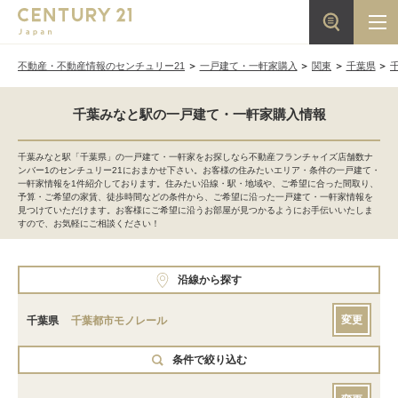
不動産・不動産情報のセンチュリー21
一戸建て・一軒家購入
関東
千葉県
千葉みなと駅の一戸建て・一軒家購入情報
千葉みなと駅「千葉県」の一戸建て・一軒家をお探しなら不動産フランチャイズ店舗数ナ
ンバー1のセンチュリー21におまかせ下さい。お客様の住みたいエリア・条件の一戸建て・
一軒家情報を1件紹介しております。住みたい沿線・駅・地域や、ご希望に合った間取り、
予算・ご希望の家賃、徒歩時間などの条件から、ご希望に沿った一戸建て・一軒家情報を
見つけていただけます。お客様にご希望に沿うお部屋が見つかるようにお手伝いいたしま
すので、お気軽にご相談ください！
沿線から探す
変更
千葉県
千葉都市モノレール
条件で絞り込む