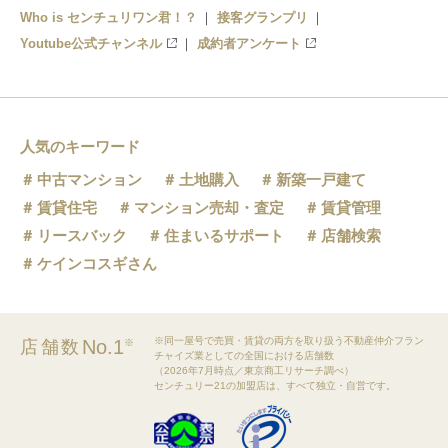
Who is センチュリワン君！？
接客グランプリ
Youtube公式チャンネル
成約者アンケート
人気のキーワード
中古マンション
土地購入
新築一戸建て
賃貸住宅
マンション売却・査定
賃貸管理
リースバック
住まいるサポート
店舗検索
ケインコスギさん
※同一屋号で売買・賃貸の両方を取り扱う不動産仲介フラン
No.1
店舗数
※
チャイズ業としての全国における店舗数
（2026年7月時点／東京商工リサーチ調べ）
センチュリー21の加盟店は、すべて独立・自営です。