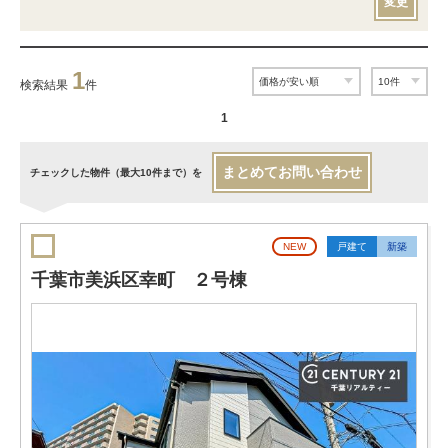
変更
1
検索結果
件
1
まとめてお問い合わせ
チェックした物件（最大10件まで）を
NEW
戸建て
新築
千葉市美浜区幸町 ２号棟