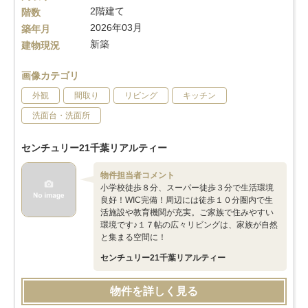
2階建て
階数
2026年03月
築年月
新築
建物現況
画像カテゴリ
外観
間取り
リビング
キッチン
洗面台・洗面所
センチュリー21千葉リアルティー
物件担当者コメント
小学校徒歩８分、スーパー徒歩３分で生活環境
良好！WIC完備！周辺には徒歩１０分圏内で生
活施設や教育機関が充実。ご家族で住みやすい
環境です♪１７帖の広々リビングは、家族が自然
と集まる空間に！
センチュリー21千葉リアルティー
物件を詳しく見る