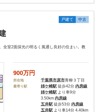
戸建て
中古
建
超。全室2面採光の明るく風通し良好の住まい。教
900万円
千葉県
市原市
青柳３丁目
所在地
姉ケ崎駅
徒歩42分
内房線
最寄り駅
姉ケ崎駅
より車9分
3.50km
内房線
五井駅
徒歩53分
内房線
五井駅
より車14分 4.40km