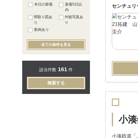
本日の新着
新着5日以
センチュリ
内
間取り図あ
外観写真あ
り
り
動画あり
全ての条件を見る
161
該当件数
件
検索する
小湊
小湊鉄道「