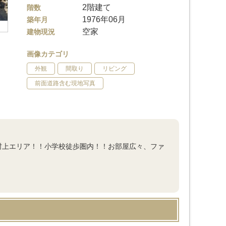
2階建て
階数
1976年06月
築年月
空家
建物現況
画像カテゴリ
外観
間取り
リビング
前面道路含む現地写真
村上エリア！！小学校徒歩圏内！！お部屋広々、ファ