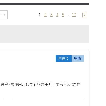
1
2
3
4
5
…
17
戸建て
中古
活便利♪居住用としても収益用としても可♪バス停