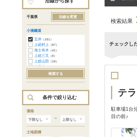
沿線から探す
千葉県
沿線を変更
検索結果
小湊鐵道
五井
（161）
チェックし
上総村上
（87）
海士有木
（41）
上総三又
（9）
上総山田
（18）
光風台
（28）
馬立
（11）
検索する
上総牛久
（3）
上総川間
（2）
上総鶴舞
（2）
テラ
上総久保
（1）
条件で絞り込む
駐車場1台
価格
目の前♪
～
土地面積