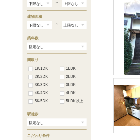
～
建物面積
～
築年数
間取り
1K/1DK
1LDK
2K/2DK
2LDK
3K/3DK
3LDK
4K/4DK
4LDK
5K/5DK
5LDK以上
駅徒歩
こだわり条件