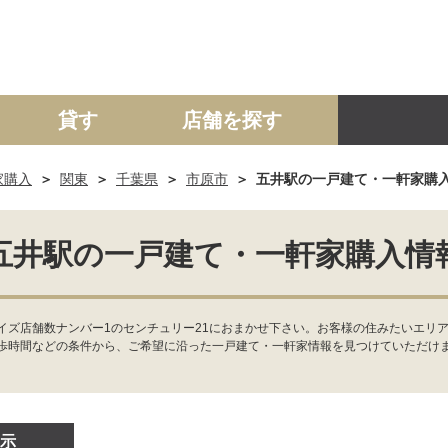
貸す
店舗を探す
家購入
関東
千葉県
市原市
五井駅の一戸建て・一軒家購
建て
マンション
土地
事業投資用
五井駅の一戸建て・一軒家購入情
ズ店舗数ナンバー1のセンチュリー21におまかせ下さい。お客様の住みたいエリア
歩時間などの条件から、ご希望に沿った一戸建て・一軒家情報を見つけていただけ
示