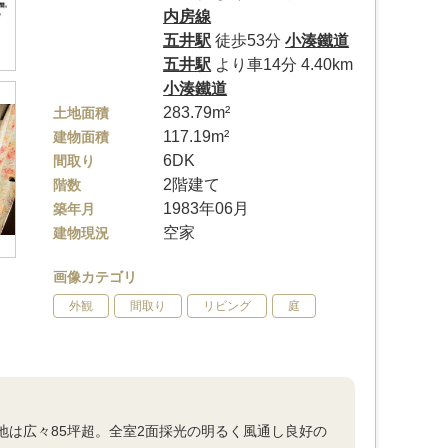
内房線
五井駅
徒歩53分
小湊鐵道
五井駅
より車14分 4.40km
小湊鐵道
283.79m²
土地面積
117.19m²
建物面積
6DK
間取り
2階建て
階数
1983年06月
築年月
空家
建物現況
画像カテゴリ
外観
間取り
リビング
庭
地は広々85坪超。全室2面採光の明るく風通し良好の