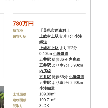
780万円
千葉県
市原市
村上
所在地
上総村上駅
徒歩7分
小湊
最寄り駅
鐵道
上総村上駅
より車2分
0.40km
小湊鐵道
五井駅
徒歩36分
内房線
五井駅
より車9分 3.90km
内房線
五井駅
徒歩36分
小湊鐵道
五井駅
より車9分 3.90km
小湊鐵道
109.09m²
土地面積
100.71m²
建物面積
3LDK
間取り