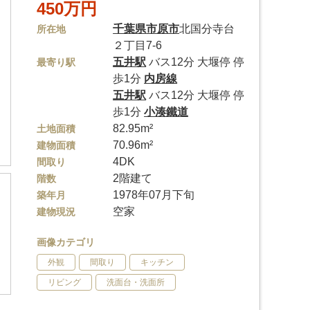
450万円
千葉県
市原市
北国分寺台
所在地
２丁目7-6
五井駅
バス12分 大堰停 停
最寄り駅
歩1分
内房線
五井駅
バス12分 大堰停 停
歩1分
小湊鐵道
82.95m²
土地面積
70.96m²
建物面積
4DK
間取り
2階建て
階数
1978年07月下旬
築年月
空家
建物現況
画像カテゴリ
外観
間取り
キッチン
リビング
洗面台・洗面所