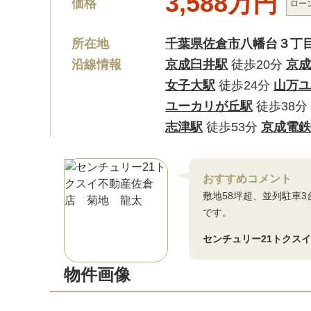
3,588万円
価格
ロー
所在地
千葉県佐倉市
八幡台３丁
沿線情報
京成臼井駅
徒歩20分
京成
女子大駅
徒歩24分
山万ユ
ユーカリが丘駅
徒歩38分
志津駅
徒歩53分
京成電鉄
おすすめコメント
敷地58坪超、並列駐車
です。
センチュリー21トクス
物件画像