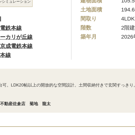
建物面積
105.
ン
シミュレーション
土地面積
194.
間取り
4LDK
目
階数
2階
電鉄本線
築年月
202
ーカリが丘線
京成電鉄本線
本線
3台可。LDK20帖以上の開放的な空間設計。土間収納付きで玄関すっき
イ不動産佐倉店 菊地 龍太