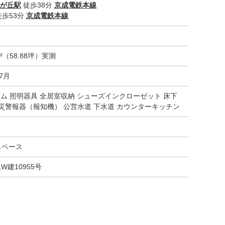
が丘駅
徒歩38分
京成電鉄本線
歩53分
京成電鉄本線
m²（58.88坪）実測
07月
テム 照明器具 全居室収納 シューズインクローゼット 床下
火災警報器（報知機） 公営水道 下水道 カウンターキッチン
スペース
1W建10955号