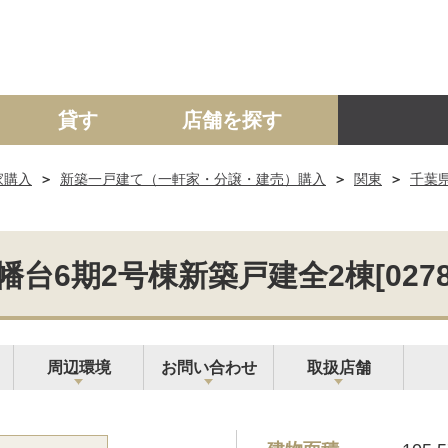
貸す
店舗を探す
家購入
新築一戸建て（一軒家・分譲・建売）購入
関東
千葉
建て
マンション
土地
事業投資用
台6期2号棟新築戸建全2棟[027802
周辺環境
お問い合わせ
取扱店舗