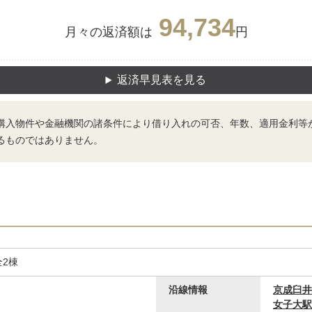
94,734
月々の返済額は
円
返済早見表を見る
購入物件や金融機関の諸条件により借り入れの可否、年数、適用金利等
るものではありません。
2棟
沿線情報
京成臼井
女子大駅