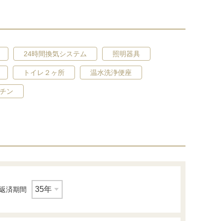
24時間換気システム
照明器具
トイレ２ヶ所
温水洗浄便座
チン
返済期間