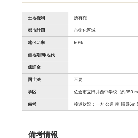
土地権利
所有権
都市計画
市街化区域
建ぺい率
50%
借地期間/地代
保証金
国土法
不要
学区
佐倉市立臼井西中学校（約350 m
備考
接道状況：一方 公道 南 幅員6
備考情報