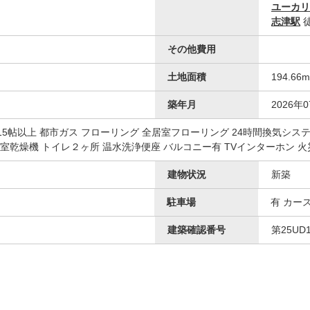
ユーカリ
志津駅
徒
その他費用
土地面積
194.66
築年月
2026年
K15帖以上 都市ガス フローリング 全居室フローリング 24時間換気シス
浴室乾燥機 トイレ２ヶ所 温水洗浄便座 バルコニー有 TVインターホン 
建物状況
新築
駐車場
有 カー
建築確認番号
第25UD