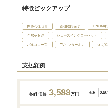
特徴ピックアップ
閑静な住宅地
南側道路面す
LDK15
全居室収納
シューズインクローゼット
バルコニー有
TVインターホン
火災警
支払額例
3,588
金利
物件価格
万円