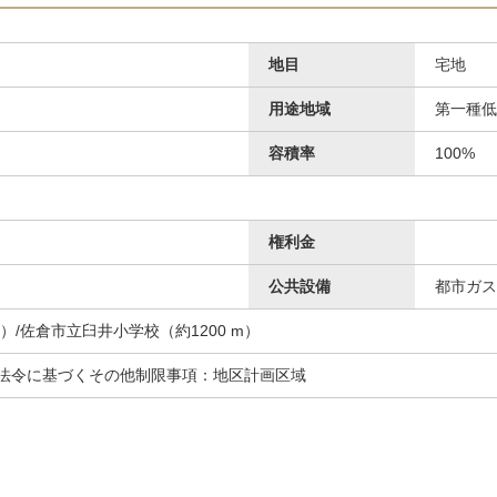
地目
宅地
用途地域
第一種低
容積率
100%
権利金
公共設備
都市ガス
）/佐倉市立臼井小学校（約1200 m）
m 法令に基づくその他制限事項：地区計画区域