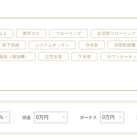
帖以上
都市ガス
フローリング
全居室フローリング
床下収納
システムキッチン
浄水器
浴室乾燥機
報器（報知機）
公営水道
下水道
カウンターキッ
頭金
ボーナス