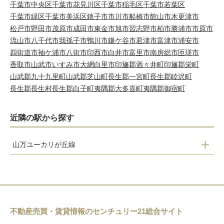
千葉市中央区
千葉市花見川区
千葉市稲毛区
千葉市若葉区
千葉市緑区
千葉市美浜区
銚子市
市川市
船橋市
館山市
木更津市
松戸市
野田市
茂原市
成田市
東金市
旭市
習志野市
柏市
勝浦市
市原市
流山市
八千代市
我孫子市
鴨川市
鎌ケ谷市
君津市
富津市
浦安市
四街道市
袖ケ浦市
八街市
印西市
白井市
富里市
南房総市
匝瑳市
香取市
山武市
いすみ市
大網白里市
印旛郡酒々井町
印旛郡栄町
山武郡九十九里町
山武郡芝山町
長生郡一宮町
長生郡睦沢町
長生郡長生村
長生郡白子町
夷隅郡大多喜町
夷隅郡御宿町
近隣の駅から探す
山万ユーカリが丘線
公園
女子大
中学校
井野
不動産売買・賃貸情報のセンチュリー21総合サイト