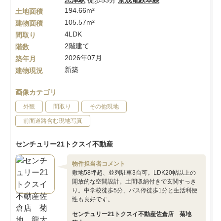
志津駅
徒歩53分
京成電鉄本線
194.66m²
土地面積
105.57m²
建物面積
4LDK
間取り
2階建て
階数
2026年07月
築年月
新築
建物現況
画像カテゴリ
外観
間取り
その他現地
前面道路含む現地写真
センチュリー21トクスイ不動産
物件担当者コメント
敷地58坪超、並列駐車3台可。LDK20帖以上の
開放的な空間設計。土間収納付きで玄関すっき
り。中学校徒歩5分、バス停徒歩1分と生活利便
性も良好です。
センチュリー21トクスイ不動産佐倉店 菊地