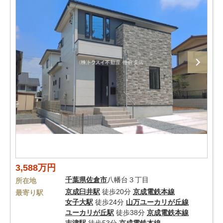
3,588万円
千葉県
佐倉市
八幡台３丁目
所在地
京成臼井駅
徒歩20分
京成電鉄本線
最寄り駅
女子大駅
徒歩24分
山万ユーカリが丘線
ユーカリが丘駅
徒歩38分
京成電鉄本線