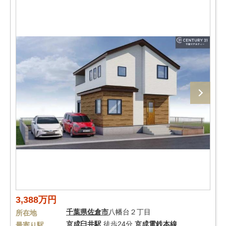
3,388万円
千葉県
佐倉市
八幡台２丁目
所在地
京成臼井駅
徒歩24分
京成電鉄本線
最寄り駅