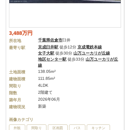
3,488万円
千葉県
佐倉市
臼井
所在地
京成臼井駅
徒歩12分
京成電鉄本線
最寄り駅
女子大駅
徒歩30分
山万ユーカリが丘線
地区センター駅
徒歩33分
山万ユーカリが丘
線
138.05m²
土地面積
111.85m²
建物面積
4LDK
間取り
2階建て
階数
2026年06月
築年月
新築
建物現況
画像カテゴリ
外観
間取り
区画図
バス
キッチン