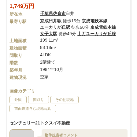
1,749万円
千葉県
佐倉市
臼井
所在地
京成臼井駅
徒歩15分
京成電鉄本線
最寄り駅
ユーカリが丘駅
徒歩50分
京成電鉄本線
女子大駅
徒歩49分
山万ユーカリが丘線
199.11m²
土地面積
88.18m²
建物面積
4LDK
間取り
2階建て
階数
1984年10月
築年月
空家
建物現況
画像カテゴリ
外観
間取り
その他現地
前面道路含む現地写真
センチュリー21トクスイ不動産
物件担当者コメント