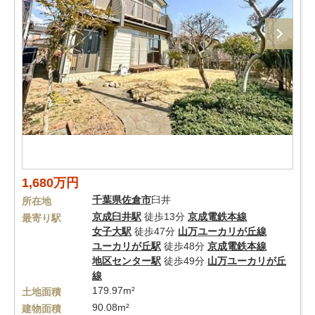
1,680万円
千葉県
佐倉市
臼井
所在地
京成臼井駅
徒歩13分
京成電鉄本線
最寄り駅
女子大駅
徒歩47分
山万ユーカリが丘線
ユーカリが丘駅
徒歩48分
京成電鉄本線
地区センター駅
徒歩49分
山万ユーカリが丘
線
179.97m²
土地面積
90.08m²
建物面積