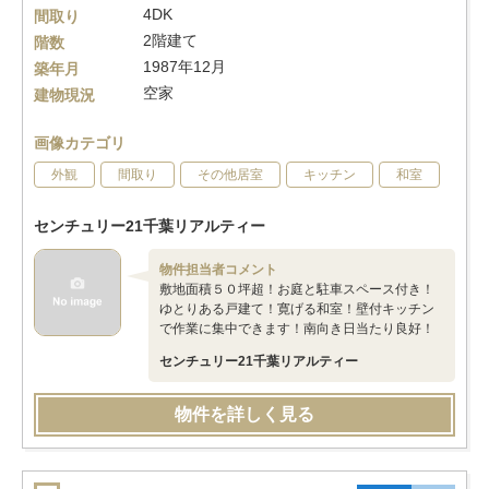
4DK
間取り
2階建て
階数
1987年12月
築年月
空家
建物現況
画像カテゴリ
外観
間取り
その他居室
キッチン
和室
センチュリー21千葉リアルティー
物件担当者コメント
敷地面積５０坪超！お庭と駐車スペース付き！
ゆとりある戸建て！寛げる和室！壁付キッチン
で作業に集中できます！南向き日当たり良好！
センチュリー21千葉リアルティー
物件を詳しく見る