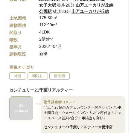
女子大駅
徒歩26分
山万ユーカリが丘線
公園駅
徒歩33分
山万ユーカリが丘線
175.60m²
土地面積
112.99m²
建物面積
4LDK
間取り
2階建て
階数
2026年04月
築年月
新築
建物現況
画像カテゴリ
外観
間取り
区画図
センチュリー21千葉リアルティー
物件担当者コメント
◇広々23帖のカフェカウンター付きリビング♪◆
土間収納・ウォークインC・リネン庫付き！◇カ
ースペース並列2台分！◆陽当り良好♪
センチュリー21千葉リアルティー木更津店