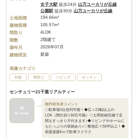
女子大駅
徒歩24分
山万ユーカリが丘線
公園駅
徒歩30分
山万ユーカリが丘線
194.66m²
土地面積
105.57m²
建物面積
4LDK
間取り
2階建て
階数
2026年07月
築年月
新築
建物現況
画像カテゴリ
外観
間取り
リビング
キッチン
センチュリー21千葉リアルティー
物件担当者コメント
◇駐車場3台並列可能！◆広々23帖以上の
LDK（間仕切り対応可能）◇土間収納完備で玄
関もすっきり片付きます♪◆リビングやホールに
もたっぷりの収納あり♪◇敷地広々58坪以上！◆
前面道路6ｍで駐車ラクラク