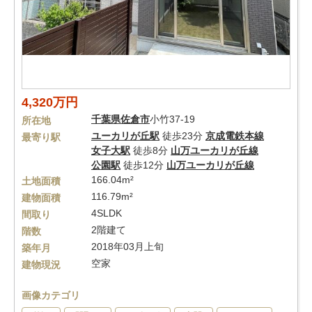
4,320万円
千葉県
佐倉市
小竹37-19
所在地
ユーカリが丘駅
徒歩23分
京成電鉄本線
最寄り駅
女子大駅
徒歩8分
山万ユーカリが丘線
公園駅
徒歩12分
山万ユーカリが丘線
166.04m²
土地面積
116.79m²
建物面積
4SLDK
間取り
2階建て
階数
2018年03月上旬
築年月
空家
建物現況
画像カテゴリ