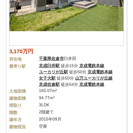
3,170万円
千葉県
佐倉市
臼井田
所在地
京成臼井駅
徒歩15分
京成電鉄本線
最寄り駅
ユーカリが丘駅
徒歩50分
京成電鉄本線
女子大駅
徒歩50分
山万ユーカリが丘線
京成佐倉駅
徒歩54分
京成電鉄本線
165.07m²
土地面積
94.77m²
建物面積
3LDK
間取り
2階建て
階数
2015年09月
築年月
空家
建物現況