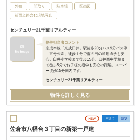
外観
間取り
駐車場
区画図
前面道路含む現地写真
センチュリー21千葉リアルティー
物件担当者コメント
京成本線「京成臼井」駅徒歩20分バス9分バス停
「五号公園」徒歩１分で雨の日の通勤通学も安
心。臼井小学校まで徒歩15分、臼井西中学校ま
で徒歩5分でお子様の通学も安心の距離。スーパ
ー徒歩15分圏内です。
センチュリー21千葉リアルティー
物件を詳しく見る
NEW
戸建て
新築
佐倉市八幡台３丁目の新築一戸建