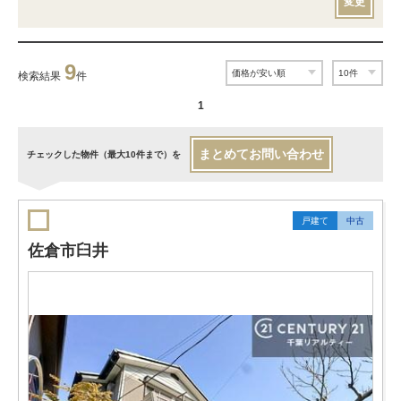
変更
9
検索結果
件
1
まとめてお問い合わせ
チェックした物件（最大10件まで）を
戸建て
中古
佐倉市臼井