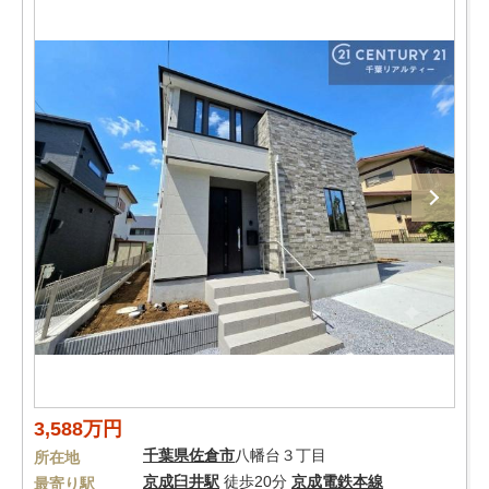
3,588万円
千葉県
佐倉市
八幡台３丁目
所在地
京成臼井駅
徒歩20分
京成電鉄本線
最寄り駅