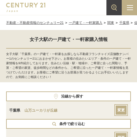
不動産・不動産情報のセンチュリー21
一戸建て・一軒家購入
関東
千葉県
女子大駅の一戸建て・一軒家購入情報
女子大駅「千葉県」の一戸建て・一軒家をお探しなら不動産フランチャイズ店舗数ナンバ
ー1のセンチュリー21におまかせ下さい。お客様の住みたいエリア・条件の一戸建て・一軒
家情報を9件紹介しております。住みたい沿線・駅・地域や、ご希望に合った間取り、予
算・ご希望の家賃、徒歩時間などの条件から、ご希望に沿った一戸建て・一軒家情報を見
つけていただけます。お客様にご希望に沿うお部屋が見つかるようにお手伝いいたします
ので、お気軽にご相談ください！
沿線から探す
変更
千葉県
山万ユーカリが丘線
条件で絞り込む