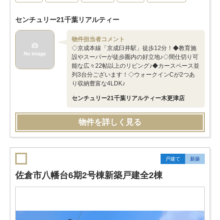
センチュリー21千葉リアルティー
物件担当者コメント
◇京成本線「京成臼井駅」徒歩12分！◆教育施
設やスーパーが徒歩圏内の好立地♪◇間仕切り可
能な広々22帖以上のリビング♪◆カースペース並
列3台分ございます！◇ウォークインCが2つあ
り収納豊富な4LDK♪
センチュリー21千葉リアルティー木更津店
物件を詳しく見る
戸建て
新築
佐倉市八幡台6期2号棟新築戸建全2棟