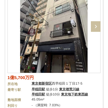
1億5,700万円
東京都
新宿区
西早稲田１丁目17-5
所在地
早稲田駅
徒歩1分
東京都荒川線
最寄り駅
早稲田駅
徒歩10分
東京地下鉄東西線
45.05m²
敷地面積
- （満室時: 7.03%）
利回り