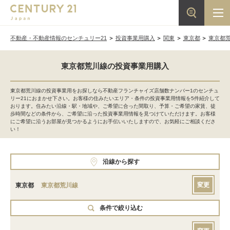
不動産・不動産情報のセンチュリー21
投資事業用購入
関東
東京都
東京都
東京都荒川線の投資事業用購入
東京都荒川線の投資事業用をお探しなら不動産フランチャイズ店舗数ナンバー1のセンチュ
リー21におまかせ下さい。お客様の住みたいエリア・条件の投資事業用情報を5件紹介して
おります。住みたい沿線・駅・地域や、ご希望に合った間取り、予算・ご希望の家賃、徒
歩時間などの条件から、ご希望に沿った投資事業用情報を見つけていただけます。お客様
にご希望に沿うお部屋が見つかるようにお手伝いいたしますので、お気軽にご相談くださ
い！
沿線から探す
変更
東京都
東京都荒川線
条件で絞り込む