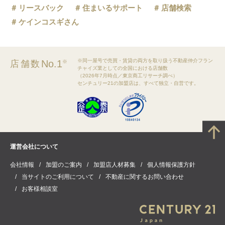
リースバック
住まいるサポート
店舗検索
ケインコスギさん
※同一屋号で売買・賃貸の両方を取り扱う不動産仲介フラン
No.1
店舗数
※
チャイズ業としての全国における店舗数
（2026年7月時点／東京商工リサーチ調べ）
センチュリー21の加盟店は、すべて独立・自営です。
運営会社について
会社情報
加盟のご案内
加盟店人材募集
個人情報保護方針
当サイトのご利用について
不動産に関するお問い合わせ
お客様相談室