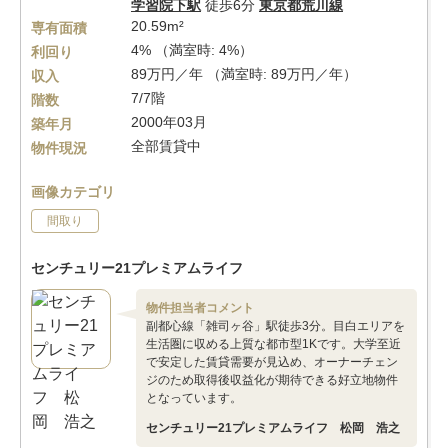
学習院下駅
徒歩6分
東京都荒川線
20.59m²
専有面積
4% （満室時: 4%）
利回り
89万円／年 （満室時: 89万円／年）
収入
7/7階
階数
2000年03月
築年月
全部賃貸中
物件現況
画像カテゴリ
間取り
センチュリー21プレミアムライフ
物件担当者コメント
副都心線「雑司ヶ谷」駅徒歩3分。目白エリアを
生活圏に収める上質な都市型1Kです。大学至近
で安定した賃貸需要が見込め、オーナーチェン
ジのため取得後収益化が期待できる好立地物件
となっています。
センチュリー21プレミアムライフ 松岡 浩之