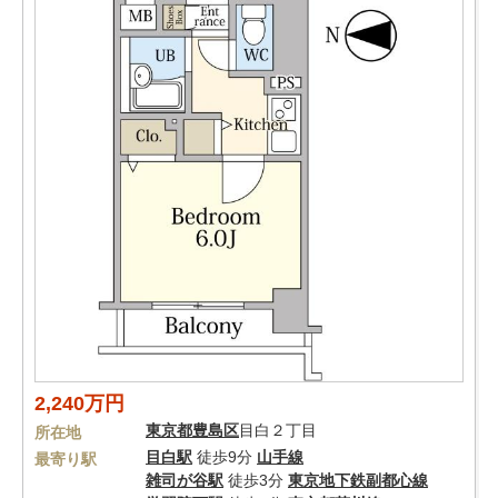
2,240万円
東京都
豊島区
目白２丁目
所在地
目白駅
徒歩9分
山手線
最寄り駅
雑司が谷駅
徒歩3分
東京地下鉄副都心線