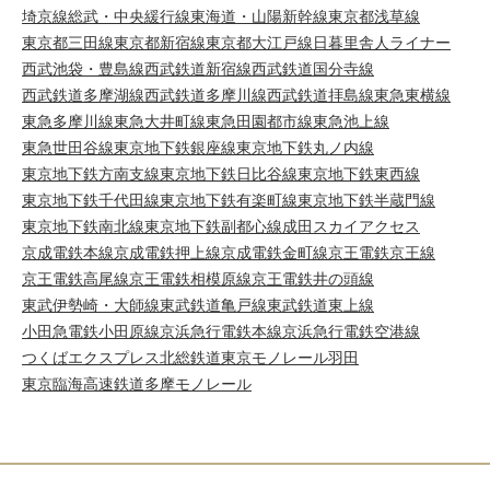
埼京線
総武・中央緩行線
東海道・山陽新幹線
東京都浅草線
東京都三田線
東京都新宿線
東京都大江戸線
日暮里舎人ライナー
西武池袋・豊島線
西武鉄道新宿線
西武鉄道国分寺線
西武鉄道多摩湖線
西武鉄道多摩川線
西武鉄道拝島線
東急東横線
東急多摩川線
東急大井町線
東急田園都市線
東急池上線
東急世田谷線
東京地下鉄銀座線
東京地下鉄丸ノ内線
東京地下鉄方南支線
東京地下鉄日比谷線
東京地下鉄東西線
東京地下鉄千代田線
東京地下鉄有楽町線
東京地下鉄半蔵門線
東京地下鉄南北線
東京地下鉄副都心線
成田スカイアクセス
京成電鉄本線
京成電鉄押上線
京成電鉄金町線
京王電鉄京王線
京王電鉄高尾線
京王電鉄相模原線
京王電鉄井の頭線
東武伊勢崎・大師線
東武鉄道亀戸線
東武鉄道東上線
小田急電鉄小田原線
京浜急行電鉄本線
京浜急行電鉄空港線
つくばエクスプレス
北総鉄道
東京モノレール羽田
東京臨海高速鉄道
多摩モノレール