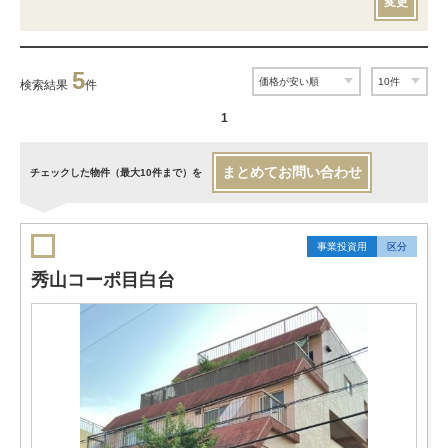
変更
5
検索結果
件
1
まとめてお問い合わせ
チェックした物件（最大10件まで）を
事業投資用
区分
秀山コーポ目白台