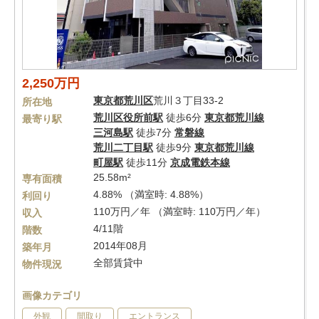
2,250万円
東京都
荒川区
荒川３丁目33-2
所在地
荒川区役所前駅
徒歩6分
東京都荒川線
最寄り駅
三河島駅
徒歩7分
常磐線
荒川二丁目駅
徒歩9分
東京都荒川線
町屋駅
徒歩11分
京成電鉄本線
25.58m²
専有面積
4.88% （満室時: 4.88%）
利回り
110万円／年 （満室時: 110万円／年）
収入
4/11階
階数
2014年08月
築年月
全部賃貸中
物件現況
画像カテゴリ
外観
間取り
エントランス