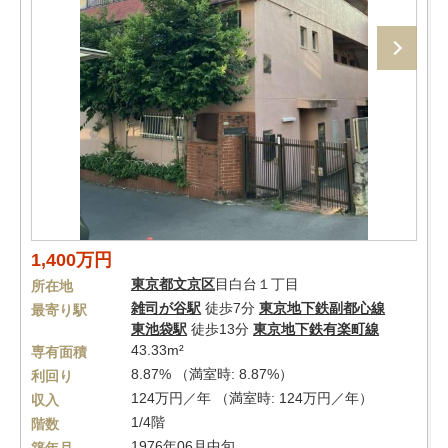
1,400万円
東京都
文京区
目白台１丁目
所在地
雑司が谷駅
徒歩7分
東京地下鉄副都心線
最寄り駅
東池袋駅
徒歩13分
東京地下鉄有楽町線
43.33m²
専有面積
8.87% （満室時: 8.87%）
利回り
124万円／年 （満室時: 124万円／年）
収入
1/4階
階数
1976年06月中旬