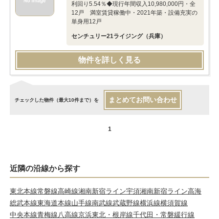
利回り5.54％◆現行年間収入10,980,000円・全
12戸 満室賃貸稼働中・2021年築・設備充実の
単身用12戸
センチュリー21ライジング（兵庫）
物件を詳しく見る
まとめてお問い合わせ
チェックした物件（最大10件まで）を
1
近隣の沿線から探す
東北本線
常磐線
高崎線
湘南新宿ライン宇須
湘南新宿ライン高海
総武本線
東海道本線
山手線
南武線
武蔵野線
横浜線
横須賀線
中央本線
青梅線
八高線
京浜東北・根岸線
千代田・常磐緩行線