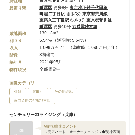
東京都
荒川区
町屋４丁目
所在地
町屋駅
徒歩8分
東京地下鉄千代田線
最寄り駅
町屋二丁目駅
徒歩5分
東京都荒川線
東尾久三丁目駅
徒歩8分
東京都荒川線
町屋駅
徒歩10分
京成電鉄本線
130.15m²
敷地面積
5.54% （満室時: 5.54%）
利回り
1,098万円／年 （満室時: 1,098万円／年）
収入
3階建て
階数
2021年05月
築年月
全部賃貸中
物件現況
画像カテゴリ
外観
間取り
その他現地
前面道路含む現地写真
センチュリー21ライジング（兵庫）
物件担当者コメント
～売アパート オーナーチェンジ～◆現行表面