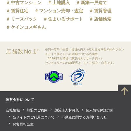
中古マンション
土地購入
新築一戸建て
賃貸住宅
マンション売却・査定
賃貸管理
リースバック
住まいるサポート
店舗検索
ケインコスギさん
※同一屋号で売買・賃貸の両方を取り扱う不動産仲介フラン
No.1
店舗数
※
チャイズ業としての全国における店舗数
（2026年7月時点／東京商工リサーチ調べ）
センチュリー21の加盟店は、すべて独立・自営です。
運営会社について
会社情報
加盟のご案内
加盟店人材募集
個人情報保護方針
当サイトのご利用について
不動産に関するお問い合わせ
お客様相談室