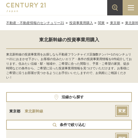
不動産・不動産情報のセンチュリー21
投資事業用購入
関東
東京都
東北新
東北新幹線の投資事業用購入
東北新幹線の投資事業用をお探しなら不動産フランチャイズ店舗数ナンバー1のセンチュリ
ー21におまかせ下さい。お客様の住みたいエリア・条件の投資事業用情報を0件紹介してお
ります。住みたい沿線・駅・地域や、ご希望に合った間取り、予算・ご希望の家賃、徒歩
時間などの条件から、ご希望に沿った投資事業用情報を見つけていただけます。お客様に
ご希望に沿うお部屋が見つかるようにお手伝いいたしますので、お気軽にご相談くださ
い！
沿線から探す
変更
東京都
東北新幹線
条件で絞り込む