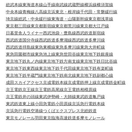
総武本線
東海道本線
山手線
南武線
武蔵野線
横浜線
横須賀線
中央本線
青梅線
八高線
京浜東北・根岸線
千代田・常磐緩行線
埼京線
総武・中央緩行線
東海道・山陽新幹線
東京都浅草線
東京都三田線
東京都新宿線
東京都荒川線
東京都大江戸線
日暮里舎人ライナー
西武池袋・豊島線
西武鉄道新宿線
西武鉄道国分寺線
西武鉄道多摩湖線
西武鉄道多摩川線
西武鉄道拝島線
東急東横線
東急多摩川線
東急大井町線
東急田園都市線
東急池上線
東急世田谷線
東京地下鉄銀座線
東京地下鉄丸ノ内線
東京地下鉄方南支線
東京地下鉄日比谷線
東京地下鉄東西線
東京地下鉄千代田線
東京地下鉄有楽町線
東京地下鉄半蔵門線
東京地下鉄南北線
東京地下鉄副都心線
成田スカイアクセス
京成電鉄本線
京成電鉄押上線
京成電鉄金町線
京王電鉄京王線
京王電鉄高尾線
京王電鉄相模原線
京王電鉄井の頭線
東武伊勢崎・大師線
東武鉄道亀戸線
東武鉄道東上線
小田急電鉄小田原線
京浜急行電鉄本線
京浜急行電鉄空港線
つくばエクスプレス
北総鉄道
東京モノレール羽田
東京臨海高速鉄道
多摩モノレール