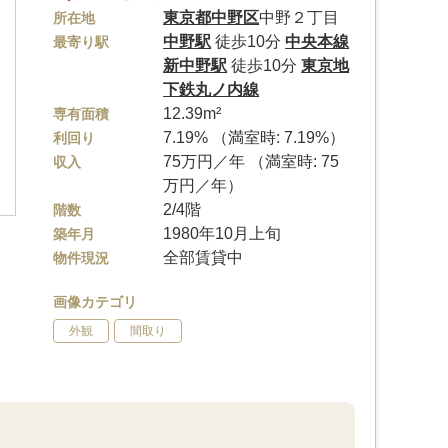
東京都
中野区
中野２丁目
所在地
中野駅
徒歩10分
中央本線
最寄り駅
新中野駅
徒歩10分
東京地
下鉄丸ノ内線
12.39m²
専有面積
7.19% （満室時: 7.19%）
利回り
75万円／年 （満室時: 75
収入
万円／年）
2/4階
階数
1980年10月上旬
築年月
全部賃貸中
物件現況
画像カテゴリ
外観
間取り