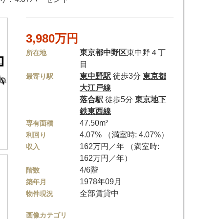
3,980万円
東京都
中野区
東中野４丁
所在地
目
東中野駅
徒歩3分
東京都
最寄り駅
大江戸線
落合駅
徒歩5分
東京地下
鉄東西線
47.50m²
専有面積
4.07% （満室時: 4.07%）
利回り
162万円／年 （満室時:
収入
162万円／年）
4/6階
階数
1978年09月
築年月
全部賃貸中
物件現況
画像カテゴリ