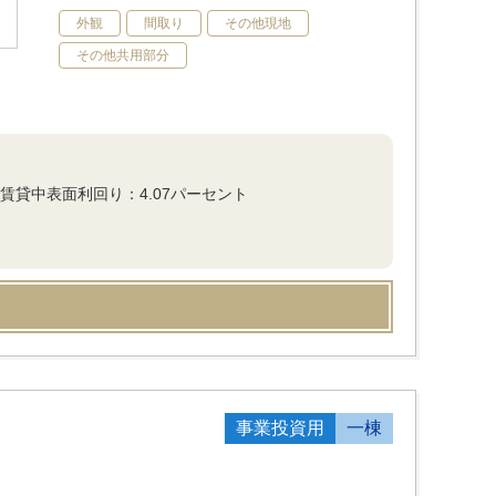
外観
間取り
その他現地
その他共用部分
で賃貸中表面利回り：4.07パーセント
事業投資用
一棟