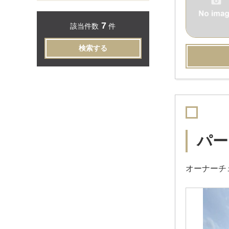
7
該当件数
件
検索する
パー
オーナーチェ