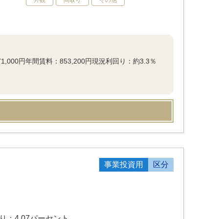
外観
間取り
その他
000円年間賃料：853,200円現況利回り：約3.3％
事業投資用
区分
り：4.07パーセント