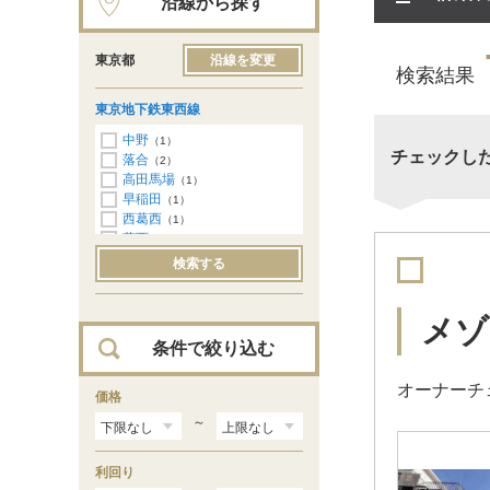
沿線から探す
東京都
沿線を変更
検索結果
東京地下鉄東西線
中野
（1）
チェックし
落合
（2）
高田馬場
（1）
早稲田
（1）
西葛西
（1）
葛西
（2）
検索する
メゾ
条件で絞り込む
オーナーチ
価格
～
利回り