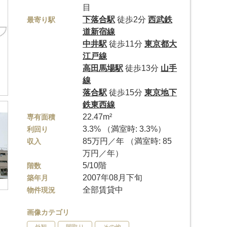
目
下落合駅
徒歩2分
西武鉄
最寄り駅
道新宿線
中井駅
徒歩11分
東京都大
江戸線
高田馬場駅
徒歩13分
山手
線
落合駅
徒歩15分
東京地下
鉄東西線
22.47m²
専有面積
3.3% （満室時: 3.3%）
利回り
85万円／年 （満室時: 85
収入
万円／年）
5/10階
階数
2007年08月下旬
築年月
全部賃貸中
物件現況
画像カテゴリ