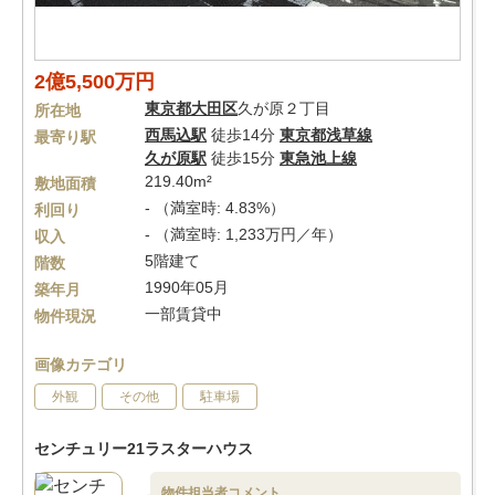
2億5,500万円
東京都
大田区
久が原２丁目
所在地
西馬込駅
徒歩14分
東京都浅草線
最寄り駅
久が原駅
徒歩15分
東急池上線
219.40m²
敷地面積
- （満室時: 4.83%）
利回り
- （満室時: 1,233万円／年）
収入
5階建て
階数
1990年05月
築年月
一部賃貸中
物件現況
画像カテゴリ
外観
その他
駐車場
センチュリー21ラスターハウス
物件担当者コメント