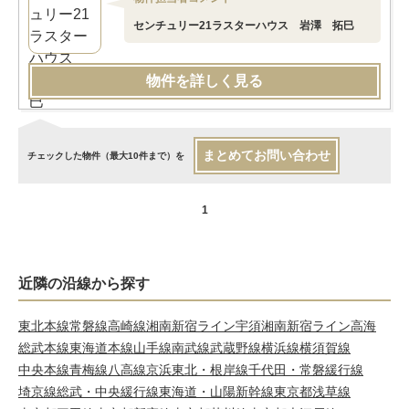
センチュリー21ラスターハウス 岩澤 拓巳
物件を詳しく見る
まとめてお問い合わせ
チェックした物件（最大10件まで）を
1
近隣の沿線から探す
東北本線
常磐線
高崎線
湘南新宿ライン宇須
湘南新宿ライン高海
総武本線
東海道本線
山手線
南武線
武蔵野線
横浜線
横須賀線
中央本線
青梅線
八高線
京浜東北・根岸線
千代田・常磐緩行線
埼京線
総武・中央緩行線
東海道・山陽新幹線
東京都浅草線