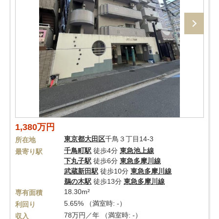
1,380万円
東京都
大田区
千鳥３丁目14-3
所在地
千鳥町駅
徒歩4分
東急池上線
最寄り駅
下丸子駅
徒歩6分
東急多摩川線
武蔵新田駅
徒歩10分
東急多摩川線
鵜の木駅
徒歩13分
東急多摩川線
18.30m²
専有面積
5.65% （満室時: -）
利回り
78万円／年 （満室時: -）
収入