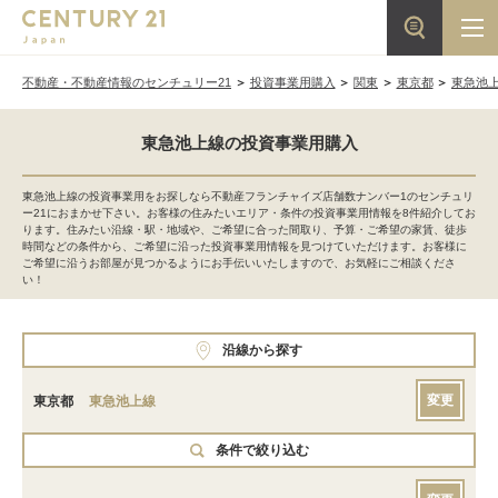
不動産・不動産情報のセンチュリー21
投資事業用購入
関東
東京都
東急池
東急池上線の投資事業用購入
東急池上線の投資事業用をお探しなら不動産フランチャイズ店舗数ナンバー1のセンチュリ
ー21におまかせ下さい。お客様の住みたいエリア・条件の投資事業用情報を8件紹介してお
ります。住みたい沿線・駅・地域や、ご希望に合った間取り、予算・ご希望の家賃、徒歩
時間などの条件から、ご希望に沿った投資事業用情報を見つけていただけます。お客様に
ご希望に沿うお部屋が見つかるようにお手伝いいたしますので、お気軽にご相談くださ
い！
沿線から探す
変更
東京都
東急池上線
条件で絞り込む