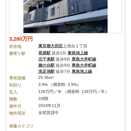
3,280万円
東京都
大田区
上池台１丁目
所在地
長原駅
徒歩2分
東急池上線
最寄り駅
北千束駅
徒歩9分
東急大井町線
旗の台駅
徒歩9分
東急大井町線
洗足池駅
徒歩7分
東急池上線
25.36m²
専有面積
3.9% （満室時: 3.9%）
利回り
128万円／年 （満室時: 128万円／年）
収入
2/8階
階数
2019年11月
築年月
全部賃貸中
物件現況
画像カテゴリ