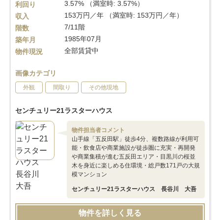
3.57% （満室時: 3.57%）
利回り
153万円／年 （満室時: 153万円／年）
収入
7/11階
階数
1985年07月
築年月
全部賃貸中
物件現況
画像カテゴリ
外観
間取り
その他現地
センチュリー21ラスターハウス
物件担当者コメント
山手線「五反田駅」徒歩4分、複数路線が利用可
能・飲食店や商業施設が徒歩圏に充実・再開発
や商業集積が進む五反田エリア・目黒川の桜並
木を身近に楽しめる住環境・総戸数171戸の大規
模マンション
センチュリー21ラスターハウス 長谷川 大吾
物件を詳しく見る