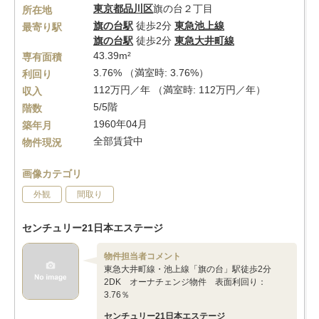
東京都
品川区
旗の台２丁目
所在地
旗の台駅
徒歩2分
東急池上線
最寄り駅
旗の台駅
徒歩2分
東急大井町線
43.39m²
専有面積
3.76% （満室時: 3.76%）
利回り
112万円／年 （満室時: 112万円／年）
収入
5/5階
階数
1960年04月
築年月
全部賃貸中
物件現況
画像カテゴリ
外観
間取り
センチュリー21日本エステージ
物件担当者コメント
東急大井町線・池上線「旗の台」駅徒歩2分
2DK オーナチェンジ物件 表面利回り：
3.76％
センチュリー21日本エステージ