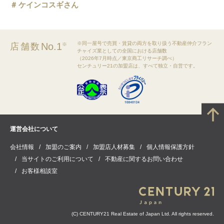
ケインコスギさん
※同一屋号で売買・賃貸の両方を取り扱う不動産仲介フラン
No.1
店舗数
※
チャイズ業としての全国における店舗数
（2026年7月時点／東京商工リサーチ調べ）
センチュリー21の加盟店は、すべて独立・自営です。
運営会社について
会社情報
加盟のご案内
加盟店人材募集
個人情報保護方針
当サイトのご利用について
不動産に関するお問い合わせ
お客様相談室
(C) CENTURY21 Real Estate of Japan Ltd. All rights reserved.