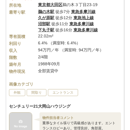
東京都
大田区
鵜の木３丁目23-19
所在地
鵜の木駅
徒歩7分
東急多摩川線
最寄り駅
久が原駅
徒歩12分
東急池上線
沼部駅
徒歩11分
東急多摩川線
下丸子駅
徒歩16分
東急多摩川線
22.02m²
専有面積
6.4% （満室時: 6.4%）
利回り
94万円／年 （満室時: 94万円／年）
収入
2/4階
階数
1988年09月
築年月
全部賃貸中
物件現況
画像カテゴリ
外観
間取り
エントランス
センチュリー21大岡山ハウジング
物件担当者コメント
重厚なタイル張りで高級感があります。エント
ランスロビーあり。管理良好。角部屋。