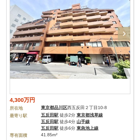
4,300万円
東京都
品川区
西五反田２丁目10-8
所在地
五反田駅
徒歩2分
東京都浅草線
最寄り駅
五反田駅
徒歩4分
山手線
五反田駅
徒歩6分
東急池上線
41.85m²
専有面積