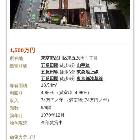
1,500万円
東京都
品川区
東五反田１丁目
所在地
五反田駅
徒歩6分
山手線
最寄り駅
五反田駅
徒歩6分
東急池上線
五反田駅
徒歩6分
東京都浅草線
18.54m²
専有面積
4.96% （満室時: 4.96%）
利回り
74万円／年 （満室時: 74万円／年）
収入
9/9階
階数
1979年12月
築年月
全部賃貸中
物件現況
画像カテゴリ