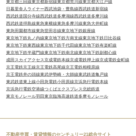
東京都三田線
東京都新宿線
東京都荒川線
東京都大江戸線
日暮里舎人ライナー
西武池袋・豊島線
西武鉄道新宿線
西武鉄道国分寺線
西武鉄道多摩湖線
西武鉄道多摩川線
西武鉄道拝島線
東急東横線
東急多摩川線
東急大井町線
東急田園都市線
東急世田谷線
東京地下鉄銀座線
東京地下鉄丸ノ内線
東京地下鉄方南支線
東京地下鉄日比谷線
東京地下鉄東西線
東京地下鉄千代田線
東京地下鉄有楽町線
東京地下鉄半蔵門線
東京地下鉄南北線
東京地下鉄副都心線
成田スカイアクセス
京成電鉄本線
京成電鉄押上線
京成電鉄金町線
京王電鉄京王線
京王電鉄高尾線
京王電鉄相模原線
京王電鉄井の頭線
東武伊勢崎・大師線
東武鉄道亀戸線
東武鉄道東上線
小田急電鉄小田原線
京浜急行電鉄本線
京浜急行電鉄空港線
つくばエクスプレス
北総鉄道
東京モノレール羽田
東京臨海高速鉄道
多摩モノレール
不動産売買・賃貸情報のセンチュリー21総合サイト