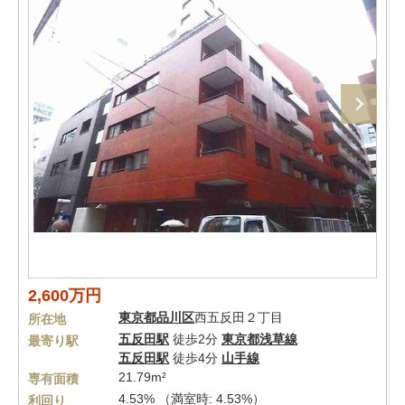
2,600万円
東京都
品川区
西五反田２丁目
所在地
五反田駅
徒歩2分
東京都浅草線
最寄り駅
五反田駅
徒歩4分
山手線
21.79m²
専有面積
4.53% （満室時: 4.53%）
利回り